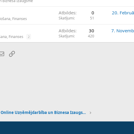
n Biznesa Izaugsme
Atbildes
0
20. Februā
Skatījumi
51
došana, Finanses
Atbildes
30
7. Novemb
Skatījumi
420
šana, Finanses
2
atsApp
E-pasts
Saiti
Online Uzņēmējdarbība un Biznesa Izaugsme