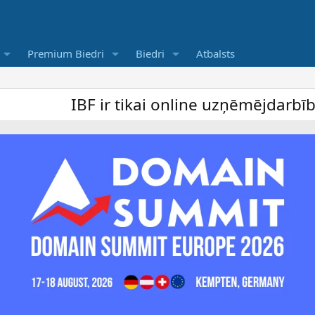
Premium Biedri
Biedri
Atbalsts
BF ir tikai online uzņēmējdarbība forums 