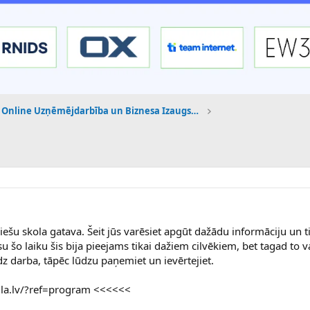
Online Uzņēmējdarbība un Biznesa Izaugsme
tviešu skola gatava. Šeit jūs varēsiet apgūt dažādu informāciju un t
u šo laiku šis bija pieejams tikai dažiem cilvēkiem, bet tagad to var
audz darba, tāpēc lūdzu paņemiet un ievērtejiet.
la.lv/?ref=program <<<<<<