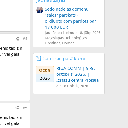
Sedo nedēļas domēnu
"sales" pārskats -
olkiluoto.com pārdots par
17 000 EUR
Jaunākais: Helmuts
8. Jūlijs 2026
Mājaslapas, Tehnoloģijas,
#4
Hostings, Domēni
enis tad zini
ur vel gala
Gaidošie pasākumi
RIGA COMM | 8.-9.
Oct 8
oktobris, 2026. |
2026
Izstāžu centrā Ķīpsalā
8.-9. oktobris, 2026.
#5
enis tad zini
ur vel gala