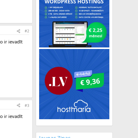
#2
o ir ievadīt
#3
o ir ievadīt
Jaunas Ziņas