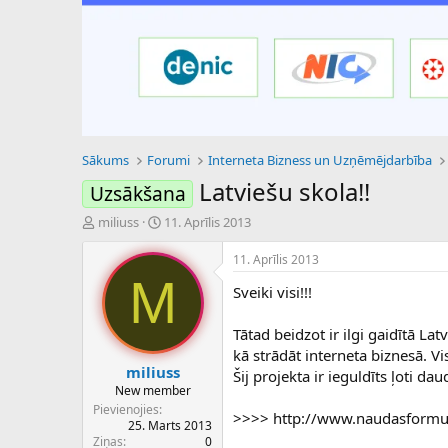
Sākums
Forumi
Interneta Bizness un Uzņēmējdarbība
Latviešu skola!!
Uzsākšana
P
S
miliuss
11. Aprīlis 2013
a
ā
v
k
11. Aprīlis 2013
e
u
M
Sveiki visi!!!
d
m
i
a
e
d
Tātad beidzot ir ilgi gaidītā La
n
a
kā strādāt interneta biznesā. Vis
a
t
miliuss
Šij projekta ir ieguldīts ļoti d
u
u
New member
z
m
Pievienojies
>>>> http://www.naudasformu
s
s
25. Marts 2013
ā
Ziņas
0