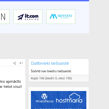
Dalībnieki tiešsaistē
#1
Šobrīd nav biedru tiešsaistē.
Kopā: 106 (biedri: 0, viesi: 106)
iksi apmācīts
 lietot visu!!