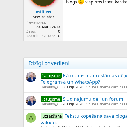
blogs
vispirms izpēti ka vis
miliuss
New member
Pievienojies
25. Marts 2013
Ziņas
0
Reakciju rezultāts
0
Līdzīgi pavedieni
Kā mums ir ar reklāmas dēļi
Izaugsme
Telegram-ā un WhatsApp?
Helmuts
30. Jūnijs 2020
Online Uzņēmējdarbība u
Sludinājumu dēļi un forumi 
Izaugsme
Helmuts
29. Jūnijs 2020
Online Uzņēmējdarbība u
Tekstu kopēšana savā blogā 
Uzsākšana
A
valodu.