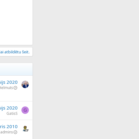
ai atbildētu šeit.
nijs 2020
Helmuts
nijs 2020
G
GatisS
ris 2010
admins