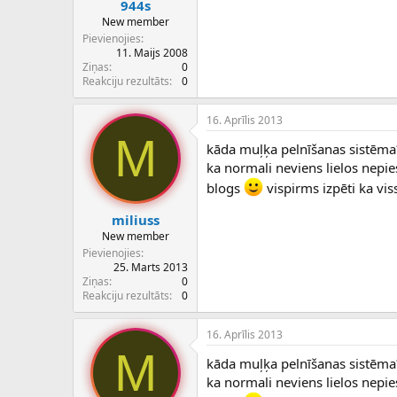
944s
New member
Pievienojies
11. Maijs 2008
Ziņas
0
Reakciju rezultāts
0
16. Aprīlis 2013
M
kāda muļķa pelnīšanas sistēma?? 
ka normali neviens lielos nepies
blogs
vispirms izpēti ka vis
miliuss
New member
Pievienojies
25. Marts 2013
Ziņas
0
Reakciju rezultāts
0
16. Aprīlis 2013
M
kāda muļķa pelnīšanas sistēma?? 
ka normali neviens lielos nepies