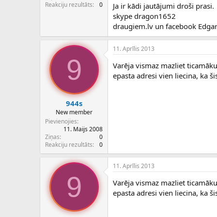
c
Reakciju rezultāts
0
Ja ir kādi jautājumi droši prasi.
ē
skype dragon1652
j
draugiem.lv un facebook Edgar
s
11. Aprīlis 2013
9
Varēja vismaz mazliet ticamāku
epasta adresi vien liecina, ka ši
944s
New member
Pievienojies
11. Maijs 2008
Ziņas
0
Reakciju rezultāts
0
11. Aprīlis 2013
9
Varēja vismaz mazliet ticamāku
epasta adresi vien liecina, ka ši