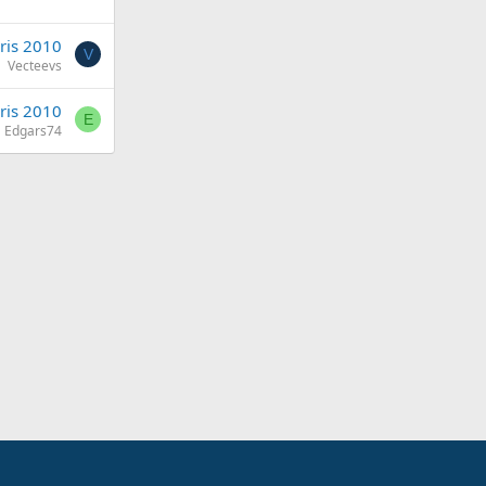
ris 2010
V
Vecteevs
ris 2010
E
Edgars74