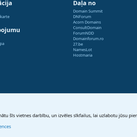
cija
Daļa no
Domain Summit
 karte
DNForum
Acorn Domains
ConsultDomain
pojumu
ForumNDD
Domainforum.ro
apa
27.be
NamesLot
Hostmaria
nātu šīs vietnes darbību, un izvēles sīkfailus, lai uzlabotu jūsu pier
rences
®
Community platform by XenForo
© 2010-2025 XenForo Ltd.