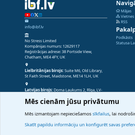
Navigā
Mājas
Vietnes
RSS
info@ibf.lv
Pakal
Podkāsts
No Stress Limited
Statusa L
Kompānijas numurs: 12629117
Reģistrācijas adrese: 38 Portside View,
Chatham, ME4 4FY, UK
Lielbritānijas birojs:
Suite M6, Old Library,
St Faith Street, Maidstone, ME14 1LH, UK
Latvijas birojs:
Doma Laukums 2, Rīga, LV-
1050, Latvija
Mēs cienām jūsu privātumu
Nepālas birojs:
Coming Soon
Mēs izmantojam nepieciešamos
sīkfailus
, lai nodroši
Skatīt papildu informāciju un konfigurēt savas prefe