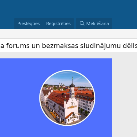
Pieslēgties
Reģistrēties
Meklēšana
un bezmaksas sludinājumu dēlis – dalība ir