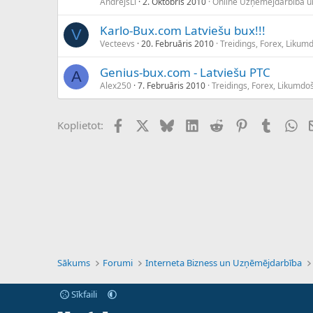
AndrejsLi
2. Oktobris 2010
Online Uzņēmējdarbība u
Karlo-Bux.com Latviešu bux!!!
V
Vecteevs
20. Februāris 2010
Treidings, Forex, Likum
Genius-bux.com - Latviešu PTC
A
Alex250
7. Februāris 2010
Treidings, Forex, Likumdo
Facebook
X (Twitter)
Bluesky
LinkedIn
Reddit
Pinterest
Tumblr
Wh
Koplietot:
Sākums
Forumi
Interneta Bizness un Uzņēmējdarbība
Sīkfaili