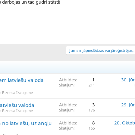
s darbojas un tad gudri stāsti!
Jums ir jāpieslēdzas vai jāreģistrējas, l
em latviešu valodā
Atbildes
1
30. Jū
Skatījumi
211
n Biznesa Izaugsme
latviešu valodā
Atbildes
3
29. Jū
Skatījumi
176
n Biznesa Izaugsme
no latviešu, uz angļu
Atbildes
8
20. Oktob
Skatījumi
165