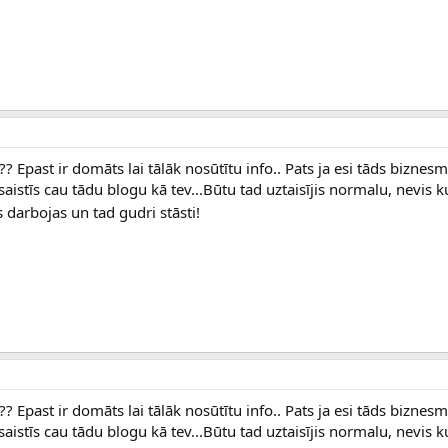
Epast ir domāts lai tālāk nosūtītu info.. Pats ja esi tāds biznesm
aistīs cau tādu blogu kā tev...Būtu tad uztaisījis normalu, nevis k
s darbojas un tad gudri stāsti!
Epast ir domāts lai tālāk nosūtītu info.. Pats ja esi tāds biznesm
aistīs cau tādu blogu kā tev...Būtu tad uztaisījis normalu, nevis k