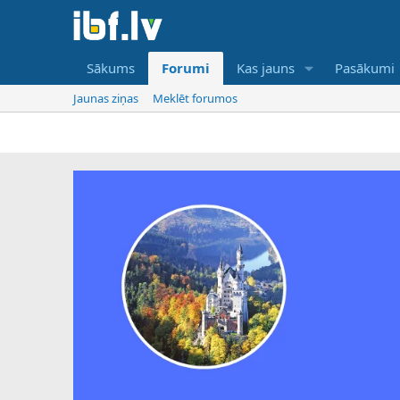
Sākums
Forumi
Kas jauns
Pasākumi
Jaunas ziņas
Meklēt forumos
I