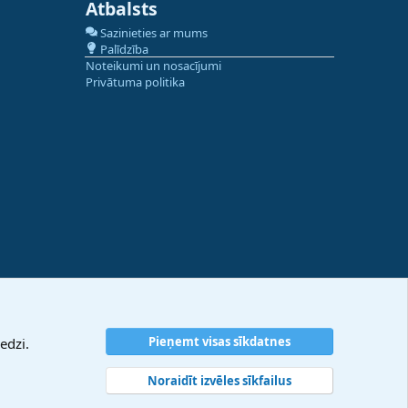
Atbalsts
Sazinieties ar mums
Palīdzība
Noteikumi un nosacījumi
Privātuma politika
Pieņemt visas sīkdatnes
edzi.
Noraidīt izvēles sīkfailus