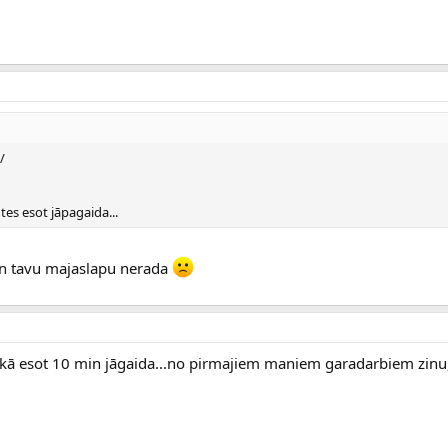
/
ūtes esot jāpagaida...
an tavu majaslapu nerada
 itkā esot 10 min jāgaida...no pirmajiem maniem garadarbiem zinu