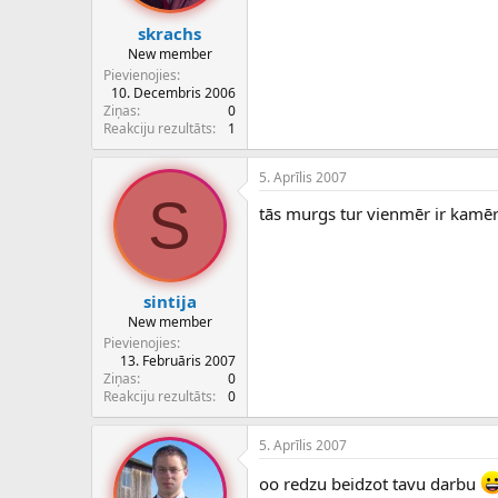
skrachs
New member
Pievienojies
10. Decembris 2006
Ziņas
0
Reakciju rezultāts
1
5. Aprīlis 2007
S
tās murgs tur vienmēr ir kamē
sintija
New member
Pievienojies
13. Februāris 2007
Ziņas
0
Reakciju rezultāts
0
5. Aprīlis 2007
oo redzu beidzot tavu darbu