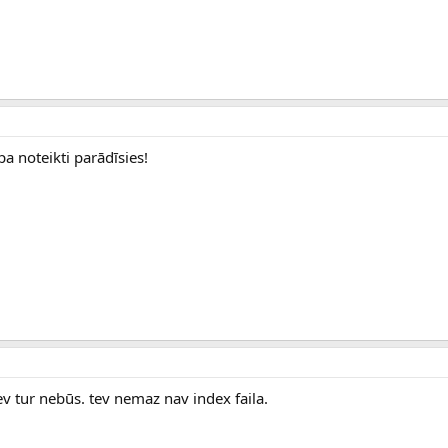
pa noteikti parādīsies!
ev tur nebūs. tev nemaz nav index faila.