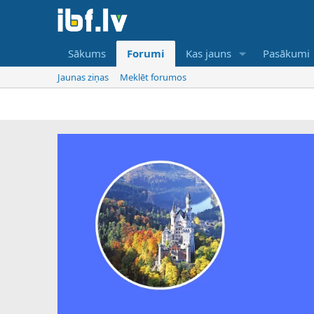
Sākums
Forumi
Kas jauns
Pasākumi
Jaunas ziņas
Meklēt forumos
IBF ir tik