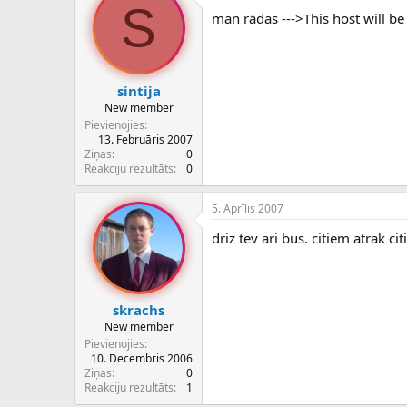
S
man rādas --->This host will b
sintija
New member
Pievienojies
13. Februāris 2007
Ziņas
0
Reakciju rezultāts
0
5. Aprīlis 2007
driz tev ari bus. citiem atrak ci
skrachs
New member
Pievienojies
10. Decembris 2006
Ziņas
0
Reakciju rezultāts
1