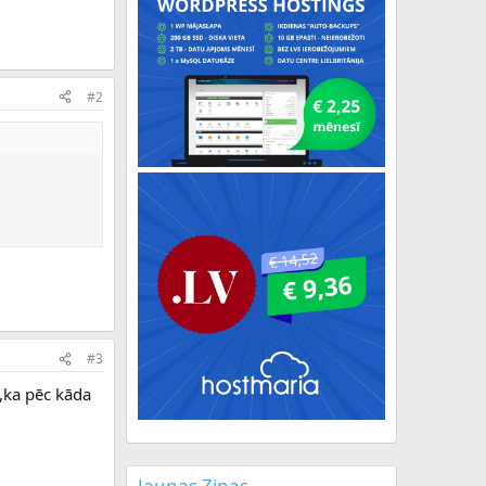
#2
#3
,ka pēc kāda
Jaunas Ziņas