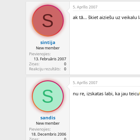
5. Aprīlis 2007
S
ak tā... škiet aiziešu uz veikalu
sintija
New member
Pievienojies
13. Februāris 2007
Ziņas
0
Reakciju rezultāts
0
5. Aprīlis 2007
S
nu re, izskatas labi, ka jau teicu
sandis
New member
Pievienojies
18. Decembris 2006
Ziņas
0