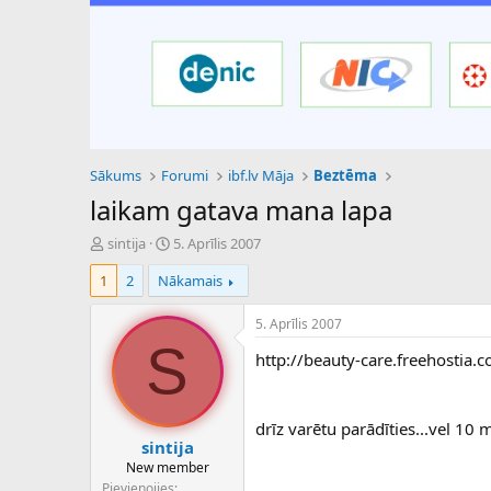
Sākums
Forumi
ibf.lv Māja
Beztēma
laikam gatava mana lapa
P
S
sintija
5. Aprīlis 2007
a
ā
1
2
Nākamais
v
k
e
u
d
m
5. Aprīlis 2007
i
a
S
http://beauty-care.freehostia.
e
d
n
a
a
t
u
u
drīz varētu parādīties...vel 10 
z
m
sintija
s
s
New member
ā
Pievienojies