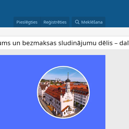
Pieslēgties
Reģistrēties
Meklēšana
as sludinājumu dēlis – dalība ir bez maks