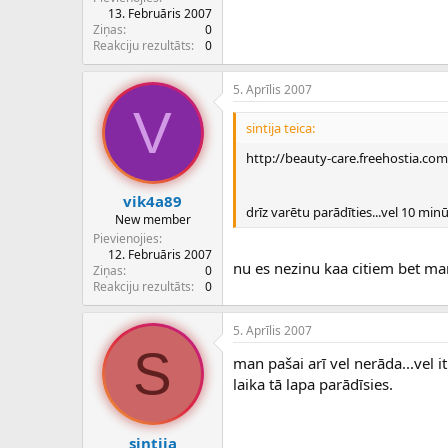
c
13. Februāris 2007
ē
Ziņas
0
j
Reakciju rezultāts
0
s
5. Aprīlis 2007
V
sintija teica:
http://beauty-care.freehostia.com
vik4a89
drīz varētu parādīties...vel 10 min
New member
Pievienojies
12. Februāris 2007
nu es nezinu kaa citiem bet m
Ziņas
0
Reakciju rezultāts
0
5. Aprīlis 2007
S
man pašai arī vel nerāda...vel
laika tā lapa parādīsies.
sintija