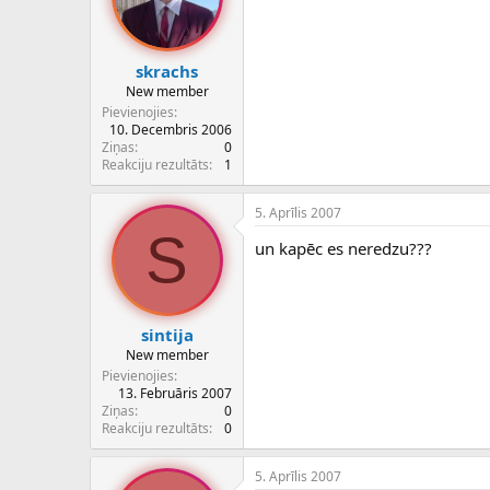
skrachs
New member
Pievienojies
10. Decembris 2006
Ziņas
0
Reakciju rezultāts
1
5. Aprīlis 2007
S
un kapēc es neredzu???
sintija
New member
Pievienojies
13. Februāris 2007
Ziņas
0
Reakciju rezultāts
0
5. Aprīlis 2007