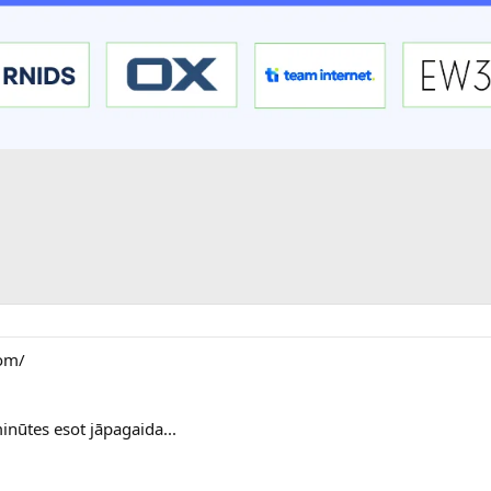
com/
minūtes esot jāpagaida...