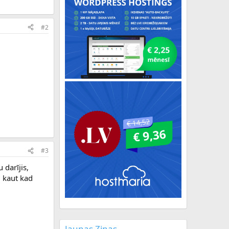
#2
#3
 darījis,
m kaut kad
Jaunas Ziņas