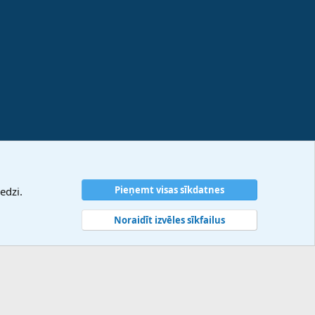
Pieņemt visas sīkdatnes
edzi.
Noraidīt izvēles sīkfailus