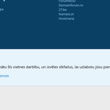
ForumNDD
Domainforum.ro
apa
27.be
NamesLot
Hostmaria
nātu šīs vietnes darbību, un izvēles sīkfailus, lai uzlabotu jūsu pier
rences
®
Community platform by XenForo
© 2010-2025 XenForo Ltd.