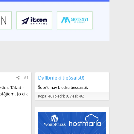
Dalībnieki tiešsaistē
#1
sīgi. Tātad -
Šobrīd nav biedru tiešsaistē.
tājiem. Jo cik
Kopā: 46 (biedri: 0, viesi: 46)