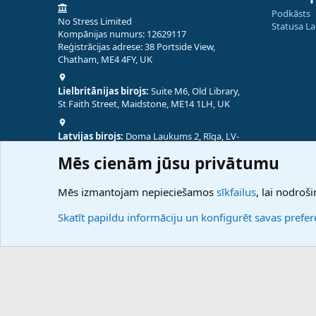
Podkāsts
No Stress Limited
Statusa L
Kompānijas numurs: 12629117
Reģistrācijas adrese: 38 Portside View,
Chatham, ME4 4FY, UK
Lielbritānijas birojs:
Suite M6, Old Library,
St Faith Street, Maidstone, ME14 1LH, UK
Latvijas birojs:
Doma Laukums 2, Rīga, LV-
1050, Latvija
Mēs cienām jūsu privātumu
Nepālas birojs:
Coming Soon
Mēs izmantojam nepieciešamos
sīkfailus
, lai nodroši
Skatīt papildu informāciju un konfigurēt savas prefe