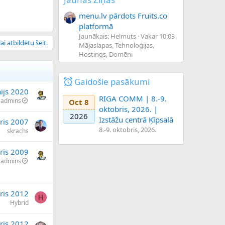
menu.lv pārdots Fruits.co
platformā
Jaunākais: Helmuts
Vakar 10:03
ai atbildētu šeit.
Mājaslapas, Tehnoloģijas,
Hostings, Domēni
Gaidošie pasākumi
nijs 2020
RIGA COMM | 8.-9.
admins
Oct 8
oktobris, 2026. |
2026
Izstāžu centrā Ķīpsalā
ris 2007
8.-9. oktobris, 2026.
skrachs
ris 2009
admins
ris 2012
H
Hybrid
ris 2012