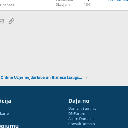
Skatījumi
134
 Finanses
atsApp
E-pasts
Saiti
Online Uzņēmējdarbība un Biznesa Izaugsme
cija
Daļa no
Domain Summit
 karte
DNForum
Acorn Domains
ConsultDomain
pojumu