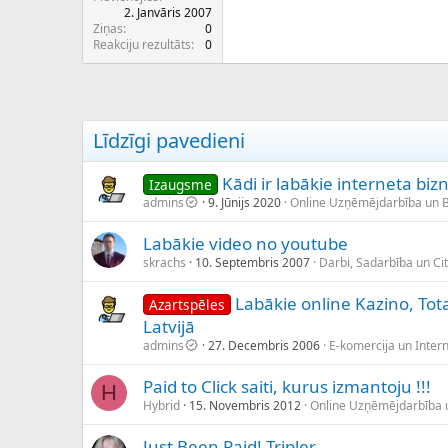
2. Janvāris 2007
Ziņas
0
Reakciju rezultāts
0
Līdzīgi pavedieni
Kādi ir labākie interneta biz
Izaugsme
admins
9. Jūnijs 2020
Online Uzņēmējdarbība un 
Labākie video no youtube
skrachs
10. Septembris 2007
Darbi, Sadarbība un Cit
Labākie online Kazino, Tota
Azartspēles
Latvijā
admins
27. Decembris 2006
E-komercija un Intern
Paid to Click saiti, kurus izmantoju !!!
H
Hybrid
15. Novembris 2012
Online Uzņēmējdarbība 
Just Been Paid! Tripler.