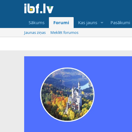
Sākums
Forumi
Kas jauns
Pasākumi
Jaunas ziņas
Meklēt forumos
IB