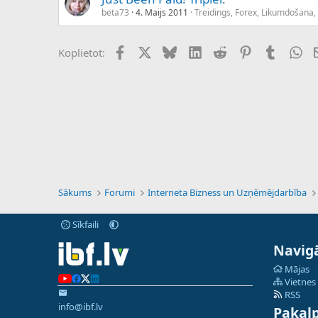
beta73
4. Maijs 2011
Treidings, Forex, Likumdošana,
Facebook
X (Twitter)
Bluesky
LinkedIn
Reddit
Pinterest
Tumblr
Wh
Koplietot:
Sākums
Forumi
Interneta Bizness un Uzņēmējdarbība
Sīkfaili
Navigā
Mājas
Vietnes
RSS
info@ibf.lv
Pakal