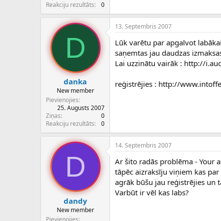
c
Reakciju rezultāts
0
ē
j
13. Septembris 2007
s
D
Lūk varētu par apgalvot labāka
saņemtas jau daudzas izmaksa
Lai uzzinātu vairāk : http://i.au
danka
reģistrējies : http://www.into
New member
Pievienojies
25. Augusts 2007
Ziņas
0
Reakciju rezultāts
0
14. Septembris 2007
D
Ar šito radās problēma - Your ac
tāpēc aizraksīju viņiem kas par
agrāk būšu jau reģistrējies un t
Varbūt ir vēl kas labs?
dandy
New member
Pievienojies