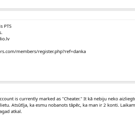
is PTS
s.
dio.lv
ffers.com/members/register.php?ref=danka
count is currently marked as "Cheater." It kā nebiju neko aizliegtu
 lietu. Atsūtīja, ka esmu nobanots tāpēc, ka man ir 2 konti. Laika
agad atkal.