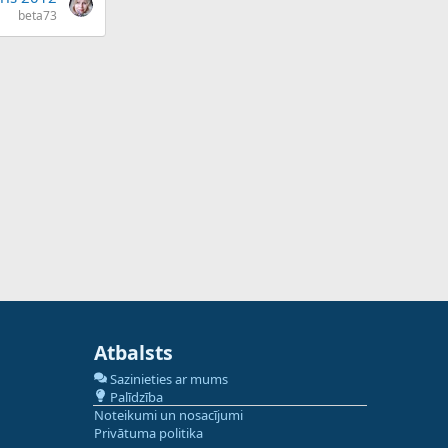
beta73
Atbalsts
Sazinieties ar mums
Palīdzība
Noteikumi un nosacījumi
Privātuma politika