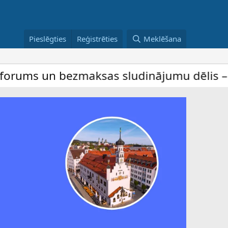
Pieslēgties
Reģistrēties
Meklēšana
n bezmaksas sludinājumu dēlis – dalība ir