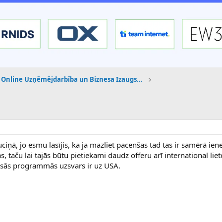
Online Uzņēmējdarbība un Biznesa Izaugsme
ciņā, jo esmu lasījis, ka ja mazliet pacenšas tad tas ir samērā iene
taču lai tajās būtu pietiekami daudz offeru arī international lieto
isās programmās uzsvars ir uz USA.