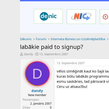
Sākums
Forumi
Interneta Bizness un Uzņēmējdarbība
labākie paid to signup?
P
S
dandy
13. Septembris 2007
a
ā
v
k
13. Septembris 2007
e
u
D
vēlos izmēģināt kaut ko šajā lau
d
m
i
a
kuras būtu labākās programmas, 
e
d
esmu saskāries, tad pārsvarā v
n
a
Ceru uz atsaucību!
a
t
dandy
u
u
New member
z
m
Pievienojies
s
s
2. Janvāris 2007
ā
Ziņas
0