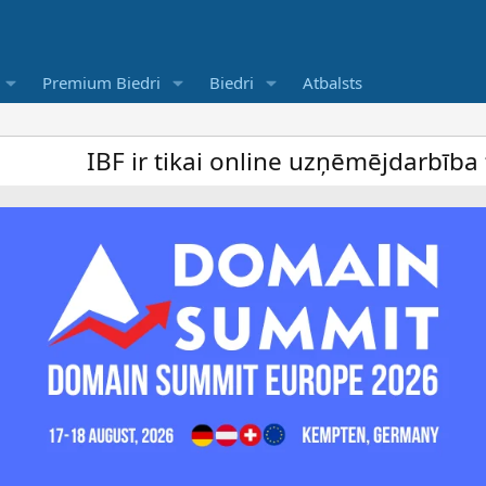
Premium Biedri
Biedri
Atbalsts
F ir tikai online uzņēmējdarbība forums u