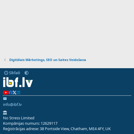
Digitālais Mārketings, SEO un Saites Veidošana
Sīkfaili
info@ibf.lv
No Stress Limited
Kompānijas numurs: 12629117
Reģistrācijas adrese: 38 Portside View, Chatham, ME4 4FY, UK