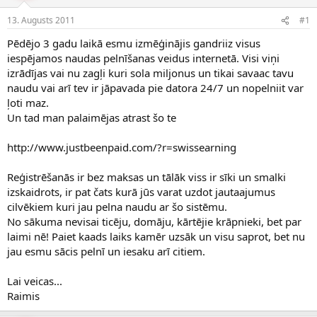
e
d
13. Augusts 2011
#1
n
a
a
t
Pēdējo 3 gadu laikā esmu izmēģinājis gandriiz visus
u
u
iespējamos naudas pelnīšanas veidus internetā. Visi viņi
z
m
izrādījas vai nu zagļi kuri sola miljonus un tikai savaac tavu
s
s
naudu vai arī tev ir jāpavada pie datora 24/7 un nopelniit var
ā
c
ļoti maz.
ē
Un tad man palaimējas atrast šo te
j
s
http://www.justbeenpaid.com/?r=swissearning
Reģistrēšanās ir bez maksas un tālāk viss ir sīki un smalki
izskaidrots, ir pat čats kurā jūs varat uzdot jautaajumus
cilvēkiem kuri jau pelna naudu ar šo sistēmu.
No sākuma nevisai ticēju, domāju, kārtējie krāpnieki, bet par
laimi nē! Paiet kaads laiks kamēr uzsāk un visu saprot, bet nu
jau esmu sācis pelnī un iesaku arī citiem.
Lai veicas...
Raimis