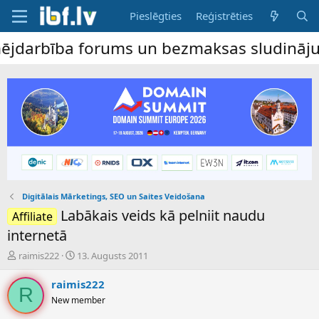
Pieslēgties
Reģistrēties
arbība forums un bezmaksas sludinājumu dē
Digitālais Mārketings, SEO un Saites Veidošana
Labākais veids kā pelniit naudu
Affiliate
internetā
P
S
raimis222
13. Augusts 2011
a
ā
v
k
raimis222
R
e
u
New member
d
m
i
a