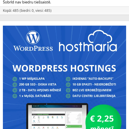
Šobrīd nav biedru tiešsaistē.
Kopā: 485 (biedri: 0, viesi: 485)