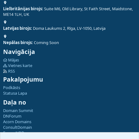
Lielbritānijas birojs:
Suite M6, Old Library, St Faith Street, Maidstone,
ME14 1LH, UK
Latvijas birojs:
Doma Laukums 2, Rīga, LV-1050, Latvija
Nepālas birojs:
Coming Soon
Navigācija
Mājas
Vietnes karte
RSS
Pakalpojumu
Podkāsts
Statusa Lapa
Daļa no
Domain Summit
DNForum
Acorn Domains
ConsultDomain
ForumNDD
Domainforum.ro