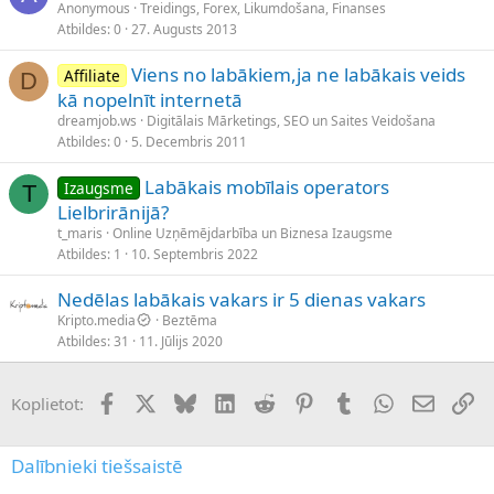
Anonymous
Treidings, Forex, Likumdošana, Finanses
Atbildes
0
27. Augusts 2013
Viens no labākiem,ja ne labākais veids
Affiliate
D
kā nopelnīt internetā
dreamjob.ws
Digitālais Mārketings, SEO un Saites Veidošana
Atbildes
0
5. Decembris 2011
Labākais mobīlais operators
Izaugsme
T
Lielbrirānijā?
t_maris
Online Uzņēmējdarbība un Biznesa Izaugsme
Atbildes
1
10. Septembris 2022
Nedēlas labākais vakars ir 5 dienas vakars
Kripto.media
Beztēma
Atbildes
31
11. Jūlijs 2020
Facebook
X (Twitter)
Bluesky
LinkedIn
Reddit
Pinterest
Tumblr
WhatsApp
E-pasts
Sai
Koplietot:
Dalībnieki tiešsaistē