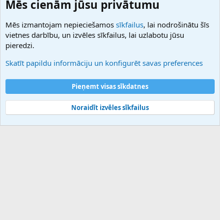
Mēs cienām jūsu privātumu
27.be
NamesLot
Mēs izmantojam nepieciešamos
sīkfailus
, lai nodrošinātu šīs
Hostmaria
vietnes darbību, un izvēles sīkfailus, lai uzlabotu jūsu
Atbalsts
pieredzi.
Sazinieties ar mums
Palīdzība
Skatīt papildu informāciju un konfigurēt savas preferences
Noteikumi un nosacījumi
Privātuma politika
Pieņemt visas sīkdatnes
Noraidīt izvēles sīkfailus
®
Community platform by XenForo
© 2010-2025 XenForo Ltd.