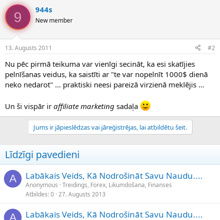
944s
9
New member
13. Augusts 2011
#2
Nu pēc pirmā teikuma var vienīgi secināt, ka esi skatījies
pelnīšanas veidus, ka saistīti ar "te var nopelnīt 1000$ dienā
neko nedarot" ... praktiski neesi pareizā virzienā meklējis ...
Un ši vispār ir
affiliate marketing
sadaļa
Jums ir jāpieslēdzas vai jāreģistrējas, lai atbildētu šeit.
Līdzīgi pavedieni
Labākais Veids, Kā Nodrošināt Savu Naudu....
A
Anonymous
Treidings, Forex, Likumdošana, Finanses
Atbildes
0
27. Augusts 2013
Labākais Veids, Kā Nodrošināt Savu Naudu....
A