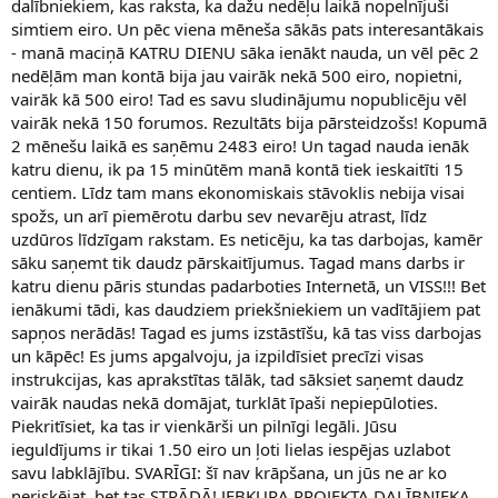
dalībniekiem, kas raksta, ka dažu nedēļu laikā nopelnījuši
simtiem eiro. Un pēc viena mēneša sākās pats interesantākais
- manā maciņā KATRU DIENU sāka ienākt nauda, un vēl pēc 2
nedēļām man kontā bija jau vairāk nekā 500 eiro, nopietni,
vairāk kā 500 eiro! Tad es savu sludinājumu nopublicēju vēl
vairāk nekā 150 forumos. Rezultāts bija pārsteidzošs! Kopumā
2 mēnešu laikā es saņēmu 2483 eiro! Un tagad nauda ienāk
katru dienu, ik pa 15 minūtēm manā kontā tiek ieskaitīti 15
centiem. Līdz tam mans ekonomiskais stāvoklis nebija visai
spožs, un arī piemērotu darbu sev nevarēju atrast, līdz
uzdūros līdzīgam rakstam. Es neticēju, ka tas darbojas, kamēr
sāku saņemt tik daudz pārskaitījumus. Tagad mans darbs ir
katru dienu pāris stundas padarboties Internetā, un VISS!!! Bet
ienākumi tādi, kas daudziem priekšniekiem un vadītājiem pat
sapņos nerādās! Tagad es jums izstāstīšu, kā tas viss darbojas
un kāpēc! Es jums apgalvoju, ja izpildīsiet precīzi visas
instrukcijas, kas aprakstītas tālāk, tad sāksiet saņemt daudz
vairāk naudas nekā domājat, turklāt īpaši nepiepūloties.
Piekritīsiet, ka tas ir vienkārši un pilnīgi legāli. Jūsu
ieguldījums ir tikai 1.50 eiro un ļoti lielas iespējas uzlabot
savu labklājību. SVARĪGI: šī nav krāpšana, un jūs ne ar ko
neriskējat, bet tas STRĀDĀ! JEBKURA PROJEKTA DALĪBNIEKA