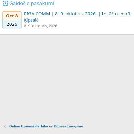
Gaidošie pasākumi
RIGA COMM | 8.-9. oktobris, 2026. | Izstāžu centrā
Oct 8
Ķīpsalā
2026
8.-9. oktobris, 2026.
Online Uzņēmējdarbība un Biznesa Izaugsme