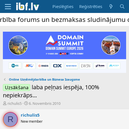
Pieslēgties
Reģistrēties
forums un bezmaksas sludinājumu dēlis – d
Online Uzņēmējdarbība un Biznesa Izaugsme
laba peļņas iespēja, 100%
Uzsākšana
nepiekrāps...
P
S
richulis5
6. Novembris 2010
a
ā
v
k
richulis5
R
e
u
New member
d
m
i
a