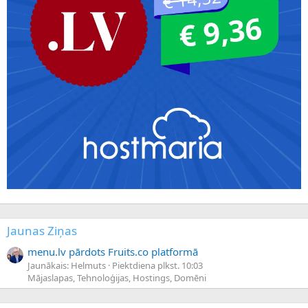
Jaunas Ziņas
menu.lv pārdots Fruits.co platformā
Jaunākais: Helmuts
Piektdiena plkst. 10:03
Mājaslapas, Tehnoloģijas, Hostings, Domēni