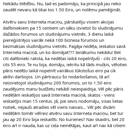
Nekādu blēdību. Nu, tad es padomāju, ka principā jau neko
zaudēt nevaru kā tikai tos 1.50 Eiro, un nolēmu pamēģināt.
Atvēru savu Interneta maciņu, pārskaitīju visiem akcijas
dalībniekiem pa 15 centiem un sāku izvietot šo sludinājumu
dažādos forumos un sludinājumu vietnēs. 3 dienu laikā
piereģistrējos vairāk nekā 100 biznesa forumos un
bezmaksas sludinājumu vietnēs. Pagāja nedēļa, ieskatos savā
Interneta maciņā, un ko domājat??? Ienākumu nekādu! Bet
citi dalībnieki raksta, ka nedēļas laikā nopelnījuši - cits 20 eiro,
cits 55 eiro. Te nu bija, domāju, iekritu kā tāds muļķis, vēloties
pāris nedēļu laikā nopelnīt vairākus tūkstošus eiro pa cik
aktīvi darbojos. Un pārtraucu šo nodarbošanos, tā arī
neizvietojot sludinājumu 200 forumos, un to 1.50 eiro
zaudējums manu budžetu nekādi neiespaidoja. Vēl pēc pāris
nedēļām ieskatījos savā Interneta maciņā, skatos - viens
ieskaitījis man 15 centus. Jā, pie sevis nodomāju, visas lietas
notiek, nejauši atradies vēl viens naivais... Vēl pēc divām
nedēļām tomēr vēlreiz atvēru savu Interneta maciņu, bet tur
jau ap 20 Eiro bija ieskaitīti. No kurienes? Nav skaidrs, bet 20
eiro arī ir nauda, kas uz ceļa nemētājas, kaut arī nav kā citiem