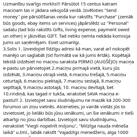
Uzmanību svarīgs mirklis!!! Pārsūtot 15 centus katram
maciņam tas ir jādara sekojošā veidā. Izvēloties "Send
money" pie pārsūtīšanas veida kur rakstīts "Purchase" (zemāk
būs goods, ebay items un services) jāpārslēdz uz "Personal"
sadaļu (tad būs rakstīts Gifts, living expense, payment owed
un other) ir jāizvēlas GIFT. Tad netiks ņemta nekāda komisija
Jums un saņēmējam. Esiet uzmanīgi.
3.Solis 1. Izveidojiet līdzīgu adresi kā man, varat arī nokopēt
manējo un saglabāt (txt formātā vai kā jums ērtāk). Kopētajā
tekstā izdzēsiet no maciņu saraksta PIRMO (AUGŠĒJO) maciņa
e-pastu un pārvietojiet 2.maciņu pirmajā vietā, kuru jūs
izdzēsāt, 3.maciņu otrajā vietā, 4.maciņu trešajā, 5.maciņu
ceturtajā, 6.maciņu piektajā, 7.maciņu sestajā, 8.maciņu
septītajā, 9.maciņu astotajā, 10. maciņu devītajā, bet
10.rindiņā, kas tagad ir tukša, ierakstiet SAVA maciņa e-
pastu!!! 2. Izvietojiet savu sludinājumu ne mazāk kā 200-300
forumos un ziņu vietnēs. Atcerieties, jo vairāk vietās jūs to
izvietosiet, jo lielāki būs jūsu ienākumi, un šie ienākumi ir tieši
atkarīgi no jūsu darbības. Izvietojot savu sludinājumu,
nerakstiet "Viegli nopelnīt miljonu", "Milzīga nauda mēneša
laikā" u.tml., labāk rakstīt "Vajadzīgs menedžeris, alga 1000