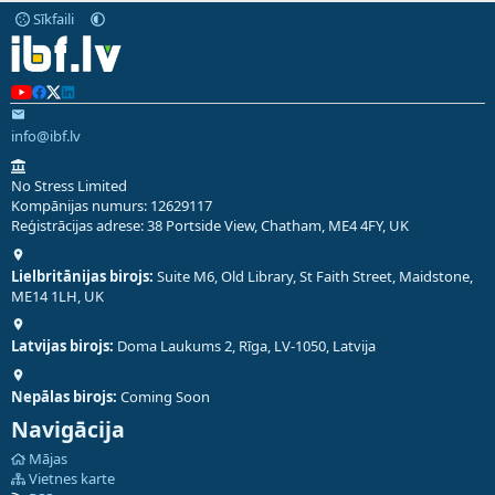
Sīkfaili
info@ibf.lv
No Stress Limited
Kompānijas numurs: 12629117
Reģistrācijas adrese: 38 Portside View, Chatham, ME4 4FY, UK
Lielbritānijas birojs:
Suite M6, Old Library, St Faith Street, Maidstone,
ME14 1LH, UK
Latvijas birojs:
Doma Laukums 2, Rīga, LV-1050, Latvija
Nepālas birojs:
Coming Soon
Navigācija
Mājas
Vietnes karte