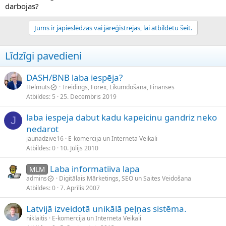
darbojas?
Jums ir jāpieslēdzas vai jāreģistrējas, lai atbildētu šeit.
Līdzīgi pavedieni
DASH/BNB laba iespēja?
Helmuts
Treidings, Forex, Likumdošana, Finanses
Atbildes
5
25. Decembris 2019
laba iespeja dabut kadu kapeicinu gandriz neko
J
nedarot
jaunadzive16
E-komercija un Interneta Veikali
Atbildes
0
10. Jūlijs 2010
Laba informatiiva lapa
MLM
admins
Digitālais Mārketings, SEO un Saites Veidošana
Atbildes
0
7. Aprīlis 2007
Latvijā izveidotā unikālā peļņas sistēma.
niklaitis
E-komercija un Interneta Veikali