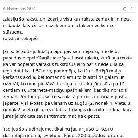
e
d
6. Novembris 2010
#1
n
a
a
t
Izlasiju šo rakstu un izdariju visu kas rakstā zemāk ir minēts,
u
u
ir daudzi latvieši ar mazākiem un lielākiem veiksmes
z
m
stāstiem...
s
s
raksts ir sekojošs:
ā
c
ē
Jānis: Ieraudzīju līdzīgu lapu pavisam nejauši, meklējot
j
papildus piepelnīšanās iespējas. Lasot rakstu, kurā bija teikts,
s
ka var nopelnīt vairākus tūkstošus eiro pāris nedēļu laikā,
ieguldot tikai 1.50 eiro, padomāju, ka tā ir kārtējā muļķu
ķeršanas akcija, bet tomēr nolēmu to izlasīt līdz galam un
uzzināt, ko man piedāvā: tur bija teikts, ka jānosūta pa 15
centiem 10 Interneta-maciņu īpašniekiem, kas tiks norādīti
zemāk. Pēc tam jāizsvītro sarakstā pirmais maciņa e-pasts,
jāpārceļ visi e-pasti pa vienam uz augšu (2. nonāk 1. vietā, 3.
nonāk 2. vietā utt.), rezultātā atbrīvojas desmitā rindiņa, kurā
jums jāieraksta savs Interneta maciņa e-pasts.
Tad jūs šo sludinājumu, tikai nu jau ar JūSU E-PASTU
desmitajā rindiņā, izvietojiet kādos 200 dažādos forumos.