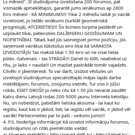
Ls mēnesī". Šī sludinājuma izvietošana 200 forumos, pat
vismazāk apmeklētajos, garantē jums ienākumus ap 2800
Eiro mēnesī - KĀ MINIMUMS!!! Tikai 2 mēnešu laikā! Jo vairāk
izvietosiet, jo lielāki ienākumi (turklāt ģeometriskā
progresijā). ATCERIETIES!!! Šis bizness turpina pastāvēt un
uzplaukt tikai, pateicoties DALĪBNIEKU GODĪGUMAM UN
NOPIETNĪBAI. Tātad, kad jūs sasniegsiet pirmo pozīciju, jūs
saņemsiet vairākus tūkstošus eiro tikai kā SARAKSTA
IZVEIDOTĀJS! Tas maksā tikai 1.50 eiro un ne visai lielas
pūles. Galvenais – tas STRĀDĀ!!! Dariet to tūlīt, neatliekot uz
rītu, jo laiks = nauda!!! Un mazliet pastrādāt tomēr vajadzēs.
Cilvēki ir jāieinteresē. To var darīt, izsūtot vēstules un
izvietojot sludinājumus specializētajās mājas lapās darba
meklētājiem, forumos, ziņojumu vietnēs. Tur viss ir JūSU
rokās, ESIET DROŠI! Jo neko citu kā 1.50 jūs nevarat zaudēt!
Katru dienu Latvijā rodas 200-5000 jaunu Interneta lietotāju.
Nu, un nobeidzot, patiešām lieliska aksioma - lai kaut ko
iegūtu, kaut kas ir jādod, bet, lai iegūtu vēl vairāk, ir jādod vēl
vairāk! Pārliecinieties par to paši - veiksmi Jums!!!
4. P.S. Noderīga informācija! Kā izvietot informāciju forumos,
sludinājumos un citās piemērotās vietās!
a) Atveram meklētāju: http://smart.delfi.lv/ ; http://latnet.lv/ ;