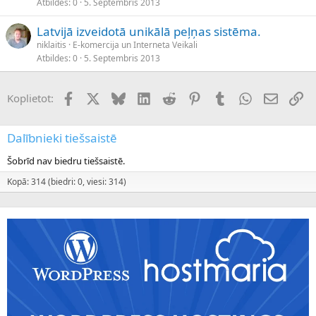
Atbildes
0
5. Septembris 2013
Latvijā izveidotā unikālā peļņas sistēma.
niklaitis
E-komercija un Interneta Veikali
Atbildes
0
5. Septembris 2013
Facebook
X (Twitter)
Bluesky
LinkedIn
Reddit
Pinterest
Tumblr
WhatsApp
E-pasts
Sai
Koplietot:
Dalībnieki tiešsaistē
Šobrīd nav biedru tiešsaistē.
Kopā: 314 (biedri: 0, viesi: 314)