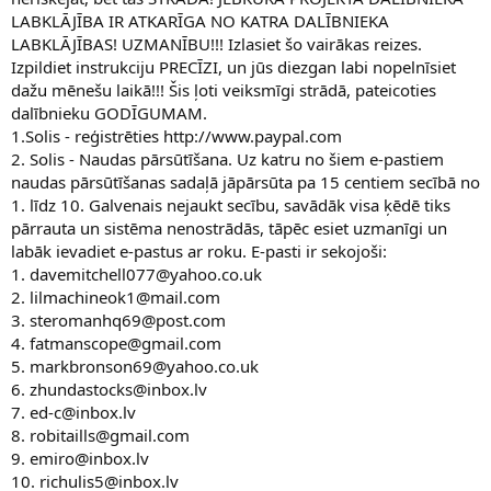
LABKLĀJĪBA IR ATKARĪGA NO KATRA DALĪBNIEKA
LABKLĀJĪBAS! UZMANĪBU!!! Izlasiet šo vairākas reizes.
Izpildiet instrukciju PRECĪZI, un jūs diezgan labi nopelnīsiet
dažu mēnešu laikā!!! Šis ļoti veiksmīgi strādā, pateicoties
dalībnieku GODĪGUMAM.
1.Solis - reģistrēties http://www.paypal.com
2. Solis - Naudas pārsūtīšana. Uz katru no šiem e-pastiem
naudas pārsūtīšanas sadaļā jāpārsūta pa 15 centiem secībā no
1. līdz 10. Galvenais nejaukt secību, savādāk visa ķēdē tiks
pārrauta un sistēma nenostrādās, tāpēc esiet uzmanīgi un
labāk ievadiet e-pastus ar roku. E-pasti ir sekojoši:
1. davemitchell077@yahoo.co.uk
2. lilmachineok1@mail.com
3. steromanhq69@post.com
4. fatmanscope@gmail.com
5. markbronson69@yahoo.co.uk
6. zhundastocks@inbox.lv
7. ed-c@inbox.lv
8. robitaills@gmail.com
9. emiro@inbox.lv
10. richulis5@inbox.lv