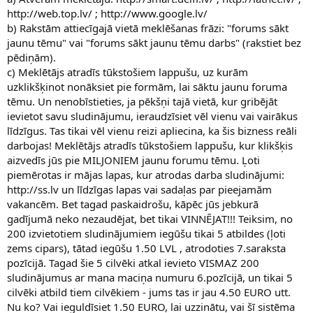
http://web.top.lv/ ; http://www.google.lv/
b) Rakstām attiecīgajā vietā meklēšanas frāzi: "forums sākt
jaunu tēmu" vai "forums sākt jaunu tēmu darbs" (rakstiet bez
pēdiņām).
c) Meklētājs atradīs tūkstošiem lappušu, uz kurām
uzklikšķinot nonāksiet pie formām, lai sāktu jaunu foruma
tēmu. Un nenobīstieties, ja pēkšņi tajā vietā, kur gribējāt
ievietot savu sludinājumu, ieraudzīsiet vēl vienu vai vairākus
līdzīgus. Tas tikai vēl vienu reizi apliecina, ka šis bizness reāli
darbojas! Meklētājs atradīs tūkstošiem lappušu, kur klikšķis
aizvedīs jūs pie MILJONIEM jaunu forumu tēmu. Ļoti
piemērotas ir mājas lapas, kur atrodas darba sludinājumi:
http://ss.lv un līdzīgas lapas vai sadaļas par pieejamām
vakancēm. Bet tagad paskaidrošu, kāpēc jūs jebkurā
gadījumā neko nezaudējat, bet tikai VINNĒJAT!!! Teiksim, no
200 izvietotiem sludinājumiem iegūšu tikai 5 atbildes (ļoti
zems cipars), tātad iegūšu 1.50 LVL , atrodoties 7.saraksta
pozīcijā. Tagad šie 5 cilvēki atkal ievieto VISMAZ 200
sludinājumus ar mana maciņa numuru 6.pozīcijā, un tikai 5
cilvēki atbild tiem cilvēkiem - jums tas ir jau 4.50 EURO utt.
Nu ko? Vai ieguldīsiet 1.50 EURO, lai uzzinātu, vai šī sistēma