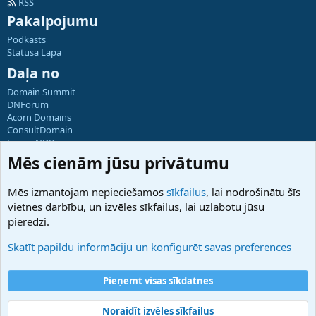
RSS
Pakalpojumu
Podkāsts
Statusa Lapa
Daļa no
Domain Summit
DNForum
Acorn Domains
ConsultDomain
ForumNDD
Domainforum.ro
Mēs cienām jūsu privātumu
27.be
NamesLot
Mēs izmantojam nepieciešamos
sīkfailus
, lai nodrošinātu šīs
Hostmaria
vietnes darbību, un izvēles sīkfailus, lai uzlabotu jūsu
Atbalsts
pieredzi.
Sazinieties ar mums
Palīdzība
Skatīt papildu informāciju un konfigurēt savas preferences
Noteikumi un nosacījumi
Privātuma politika
Pieņemt visas sīkdatnes
Noraidīt izvēles sīkfailus