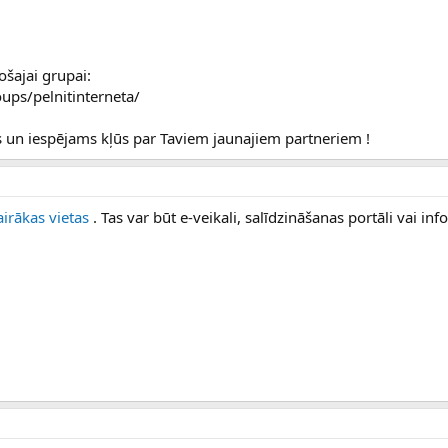
ošajai grupai:
ps/pelnitinterneta/
ros un iespējams kļūs par Taviem jaunajiem partneriem !
airākas vietas
. Tas var būt e-veikali, salīdzināšanas portāli vai in