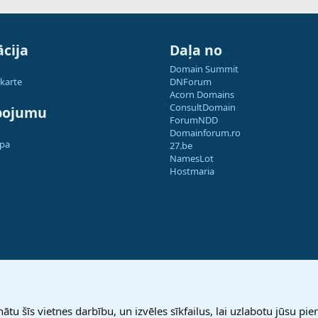
cija
Daļa no
Domain Summit
 karte
DNForum
Acorn Domains
ConsultDomain
pojumu
ForumNDD
Domainforum.ro
apa
27.be
NamesLot
Hostmaria
nātu šīs vietnes darbību, un izvēles sīkfailus, lai uzlabotu jūsu pier