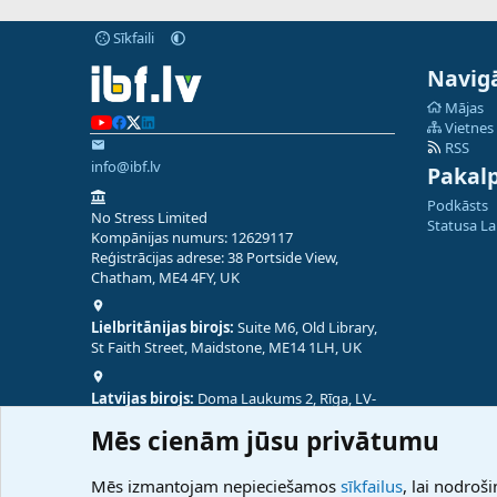
Sīkfaili
Navigā
Mājas
Vietnes
RSS
info@ibf.lv
Pakal
Podkāsts
No Stress Limited
Statusa L
Kompānijas numurs: 12629117
Reģistrācijas adrese: 38 Portside View,
Chatham, ME4 4FY, UK
Lielbritānijas birojs:
Suite M6, Old Library,
St Faith Street, Maidstone, ME14 1LH, UK
Latvijas birojs:
Doma Laukums 2, Rīga, LV-
1050, Latvija
Mēs cienām jūsu privātumu
Nepālas birojs:
Coming Soon
Mēs izmantojam nepieciešamos
sīkfailus
, lai nodroši