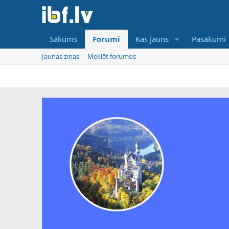
Sākums
Forumi
Kas jauns
Pasākumi
Jaunas ziņas
Meklēt forumos
IB