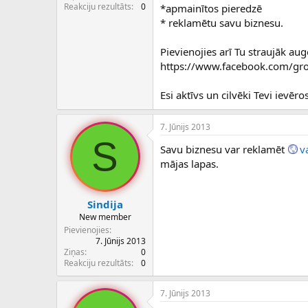
c
Reakciju rezultāts
0
*apmainītos pieredzē
ē
* reklamētu savu biznesu.
j
s
Pievienojies arī Tu straujāk aug
https://www.facebook.com/grou
Esi aktīvs un cilvēki Tevi ievē
7. Jūnijs 2013
S
Savu biznesu var reklamēt
v
mājas lapas.
Sindija
New member
Pievienojies
7. Jūnijs 2013
Ziņas
0
Reakciju rezultāts
0
7. Jūnijs 2013