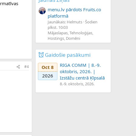
formatīvas
menu.lv pārdots Fruits.co
platformā
Jaunākais: Helmuts
Šodien
plkst. 10:03
Mājaslapas, Tehnoloģijas,
Hostings, Domēni
Gaidošie pasākumi
RIGA COMM | 8.-9.
Oct 8
#4
oktobris, 2026. |
2026
Izstāžu centrā Ķīpsalā
8.-9. oktobris, 2026.