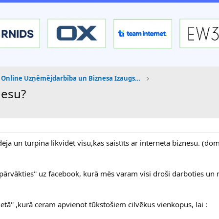
Online Uzņēmējdarbība un Biznesa Izaugsme
nesu?
dēja un turpina likvidēt visu,kas saistīts ar interneta biznesu. (d
pārvākties'' uz facebook, kurā mēs varam visi droši darboties un 
netā'' ,kurā ceram apvienot tūkstošiem cilvēkus vienkopus, lai :