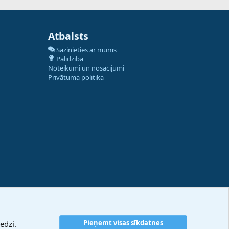
Atbalsts
Sazinieties ar mums
Palīdzība
Noteikumi un nosacījumi
Privātuma politika
Pieņemt visas sīkdatnes
edzi.