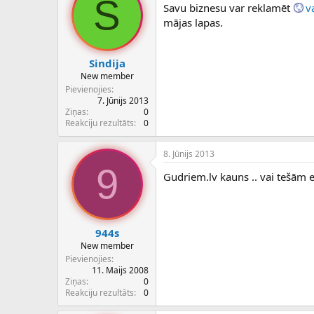
S
Savu biznesu var reklamēt
v
mājas lapas.
Sindija
New member
Pievienojies
7. Jūnijs 2013
Ziņas
0
Reakciju rezultāts
0
8. Jūnijs 2013
9
Gudriem.lv kauns .. vai tešām
944s
New member
Pievienojies
11. Maijs 2008
Ziņas
0
Reakciju rezultāts
0