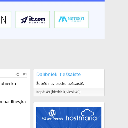
Dalībnieki tiešsaistē
#1
omubiedru
Šobrīd nav biedru tiešsaistē.
Kopā: 49 (biedri: 0, viesi: 49)
nebaidīties,ka