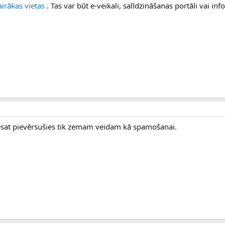
airākas vietas
. Tas var būt e-veikali, salīdzināšanas portāli vai in
 esat pievērsušies tik zemam veidam kā spamošanai.