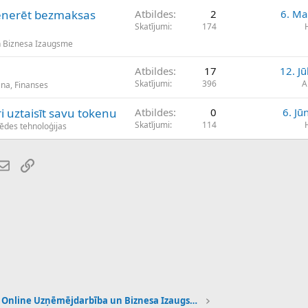
enerēt bezmaksas
Atbildes
2
6. Ma
Skatījumi
174
n Biznesa Izaugsme
Atbildes
17
12. Jū
Skatījumi
396
A
ana, Finanses
i uztaisīt savu tokenu
Atbildes
0
6. Jū
Skatījumi
114
ķēdes tehnoloģijas
atsApp
E-pasts
Saiti
Online Uzņēmējdarbība un Biznesa Izaugsme