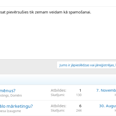
 esat pievērsušies tik zemam veidam kā spamošanai.
Jums ir jāpieslēdzas vai jāreģistrējas, l
omēnus?
Atbildes
1
7. Novemb
Skatījumi
130
ostings, Domēni
tālo mārketingu?
Atbildes
6
30. Augu
Skatījumi
244
znesa Izaugsme