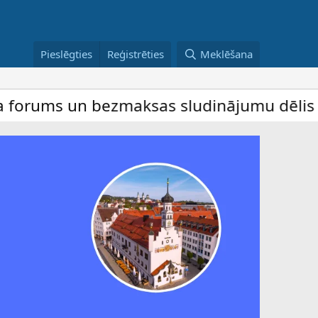
Pieslēgties
Reģistrēties
Meklēšana
 bezmaksas sludinājumu dēlis – dalība ir 