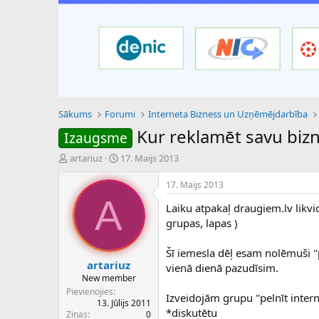
Sākums
Forumi
Interneta Bizness un Uzņēmējdarbība
Kur reklamēt savu biz
Izaugsme
P
S
artariuz
17. Maijs 2013
a
ā
v
k
17. Maijs 2013
e
u
A
Laiku atpakaļ draugiem.lv likvi
d
m
i
a
grupas, lapas )
e
d
n
a
Šī iemesla dēļ esam nolēmuši ''
a
t
artariuz
vienā dienā pazudīsim.
u
u
New member
z
m
Pievienojies
Izveidojām grupu ''pelnīt inter
s
s
13. Jūlijs 2011
ā
*diskutētu
Ziņas
0