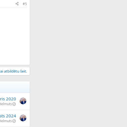
#5
ai atbildētu šeit.
ris 2020
Helmuts
sts 2024
Helmuts