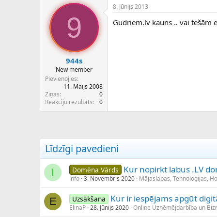
8. Jūnijs 2013
9
Gudriem.lv kauns .. vai tešām
944s
New member
Pievienojies
11. Maijs 2008
Ziņas
0
Reakciju rezultāts
0
Līdzīgi pavedieni
Kur nopirkt labus .LV d
Domēna Vārds
I
info
3. Novembris 2020
Mājaslapas, Tehnoloģijas, H
Kur ir iespējams apgūt digi
Uzsākšana
E
ElinaP
28. Jūnijs 2020
Online Uzņēmējdarbība un Bi