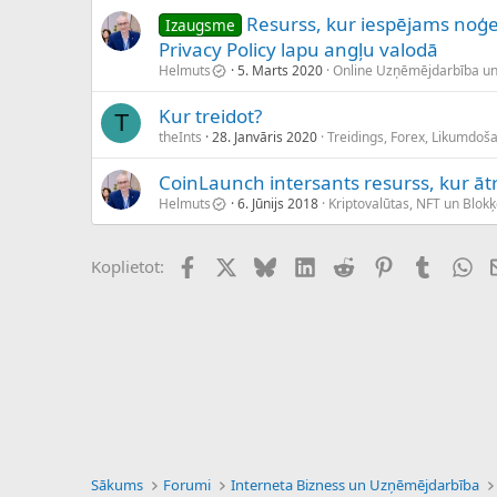
Resurss, kur iespējams noģ
Izaugsme
Privacy Policy lapu angļu valodā
Helmuts
5. Marts 2020
Online Uzņēmējdarbība u
Kur treidot?
T
theInts
28. Janvāris 2020
Treidings, Forex, Likumdoš
CoinLaunch intersants resurss, kur ātr
Helmuts
6. Jūnijs 2018
Kriptovalūtas, NFT un Blok
Facebook
X (Twitter)
Bluesky
LinkedIn
Reddit
Pinterest
Tumblr
Wh
Koplietot:
Sākums
Forumi
Interneta Bizness un Uzņēmējdarbība