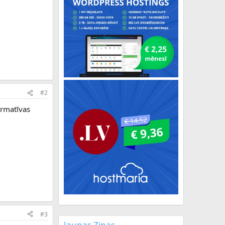
#2
formatīvas
#3
Jaunas Ziņas