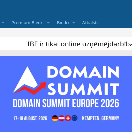
Premium Biedri
Biedri
Atbalsts
F ir tikai online uzņēmējdarbība forums un