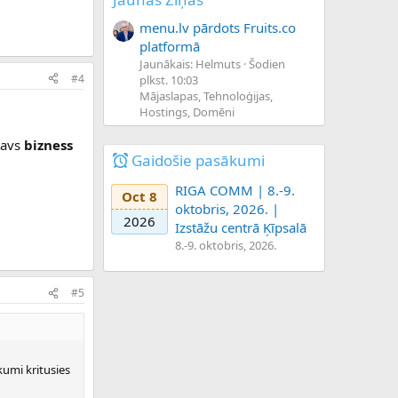
menu.lv pārdots Fruits.co
platformā
Jaunākais: Helmuts
Šodien
#4
plkst. 10:03
Mājaslapas, Tehnoloģijas,
Hostings, Domēni
 tavs
bizness
Gaidošie pasākumi
RIGA COMM | 8.-9.
Oct 8
oktobris, 2026. |
2026
Izstāžu centrā Ķīpsalā
8.-9. oktobris, 2026.
#5
kumi kritusies