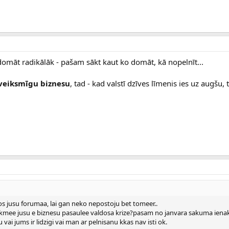
 domāt radikālāk - pašam sākt kaut ko domāt, kā nopelnīt...
veiksmīgu biznesu
, tad - kad valstī dzīves līmenis ies uz augšu,
ejos jusu forumaa, lai gan neko nepostoju bet tomeer..
tekmee jusu e biznesu pasaulee valdosa krize?pasam no janvara sakuma iena
ai jums ir lidzigi vai man ar pelnisanu kkas nav isti ok.