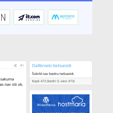
Dalībnieki tiešsaistē
#1
Šobrīd nav biedru tiešsaistē.
a sakuma
Kopā: 473 (biedri: 0, viesi: 473)
s nav isti ok.