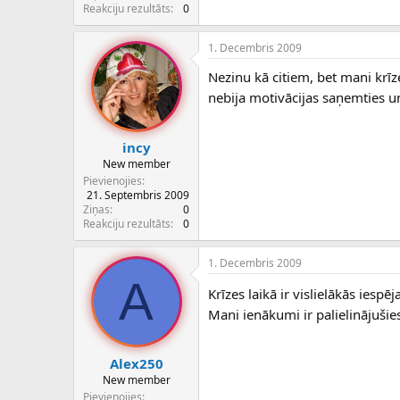
c
Reakciju rezultāts
0
ē
j
1. Decembris 2009
s
Nezinu kā citiem, bet mani krīz
nebija motivācijas saņemties un
incy
New member
Pievienojies
21. Septembris 2009
Ziņas
0
Reakciju rezultāts
0
1. Decembris 2009
A
Krīzes laikā ir vislielākās iespē
Mani ienākumi ir palielinājušie
Alex250
New member
Pievienojies