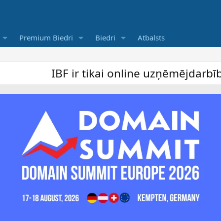
Premium Biedri
Biedri
Atbalsts
IBF ir tikai online uzņēmējdarbība forums