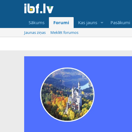
Sākums
Forumi
Kas jauns
Pasākumi
Jaunas ziņas
Meklēt forumos