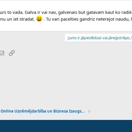
kurs to vada. Galva ir vai nav, galvenais but gatavam kaut ko radik
enu un iet stradat.
. Tu vari pacelties gandriz neterejot naudu, lai
Jums ir jāpieslēdzas vai jāreģistrējas, l
atsApp
E-pasts
Saiti
Online Uzņēmējdarbība un Biznesa Izaugsme