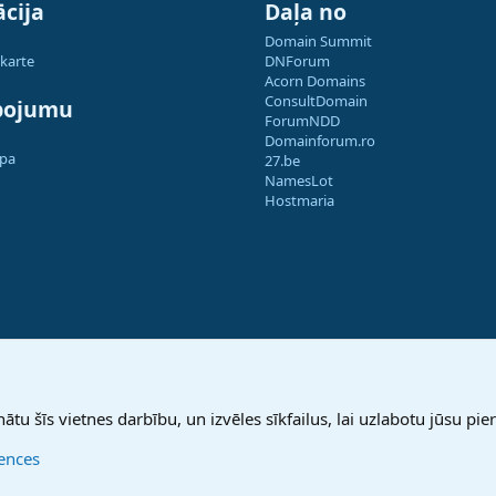
cija
Daļa no
Domain Summit
 karte
DNForum
Acorn Domains
ConsultDomain
pojumu
ForumNDD
Domainforum.ro
apa
27.be
NamesLot
Hostmaria
nātu šīs vietnes darbību, un izvēles sīkfailus, lai uzlabotu jūsu pier
rences
®
Community platform by XenForo
© 2010-2025 XenForo Ltd.