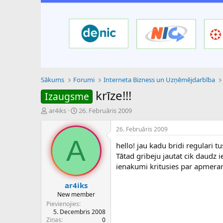
Sākums
Forumi
Interneta Bizness un Uzņēmējdarbība
krīze!!!
Izaugsme
P
S
ar4iks
26. Februāris 2009
a
ā
v
k
26. Februāris 2009
e
u
A
hello! jau kadu bridi regulari 
d
m
i
a
Tātad gribeju jautat cik daudz
e
d
ienakumi kritusies par apmeram 
n
a
a
t
ar4iks
u
u
New member
z
m
Pievienojies
s
s
5. Decembris 2008
ā
Ziņas
0