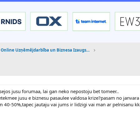
Online Uzņēmējdarbība un Biznesa Izaugsme
tusejos jusu forumaa, lai gan neko nepostoju bet tomeer..
 ietekmee jusu e biznesu pasaulee valdosa krize?pasam no janvar
40-50%,tapec jautaju vai jums ir lidzigi vai man ar pelnisanu kka