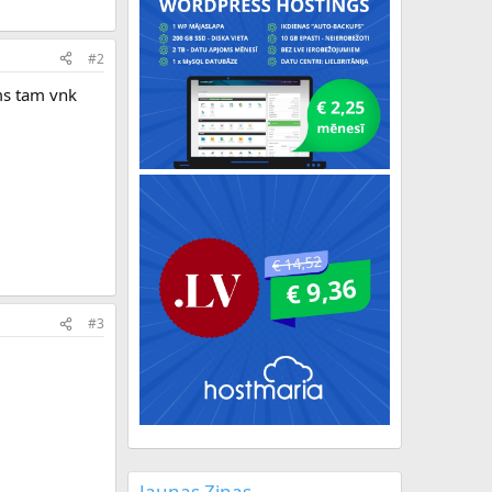
#2
rms tam vnk
#3
Jaunas Ziņas