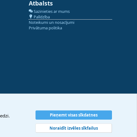
Atbalsts
Sazinieties ar mums
Palīdzība
Noteikumi un nosacījumi
Privātuma politika
Pieņemt visas sīkdatnes
edzi.
Noraidīt izvēles sīkfailus