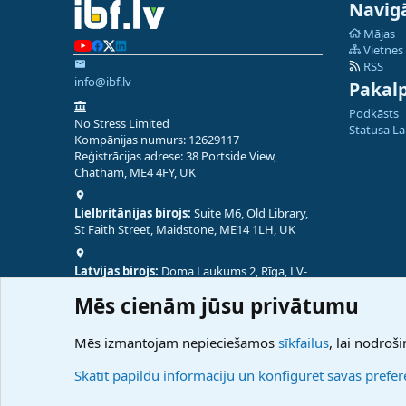
Navigā
Mājas
Vietnes
RSS
info@ibf.lv
Pakal
Podkāsts
No Stress Limited
Statusa L
Kompānijas numurs: 12629117
Reģistrācijas adrese: 38 Portside View,
Chatham, ME4 4FY, UK
Lielbritānijas birojs:
Suite M6, Old Library,
St Faith Street, Maidstone, ME14 1LH, UK
Latvijas birojs:
Doma Laukums 2, Rīga, LV-
1050, Latvija
Mēs cienām jūsu privātumu
Nepālas birojs:
Coming Soon
Mēs izmantojam nepieciešamos
sīkfailus
, lai nodroši
Skatīt papildu informāciju un konfigurēt savas prefe