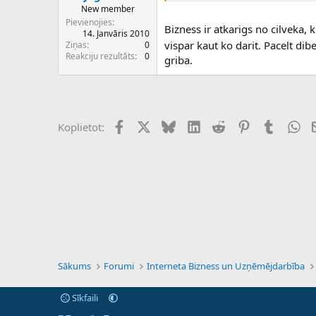
New member
Pievienojies
Bizness ir atkarigs no cilveka, 
14. Janvāris 2010
vispar kaut ko darit. Pacelt dib
Ziņas
0
Reakciju rezultāts
0
griba.
Facebook
X (Twitter)
Bluesky
LinkedIn
Reddit
Pinterest
Tumblr
Wh
Koplietot:
Sākums
Forumi
Interneta Bizness un Uzņēmējdarbība
Sīkfaili