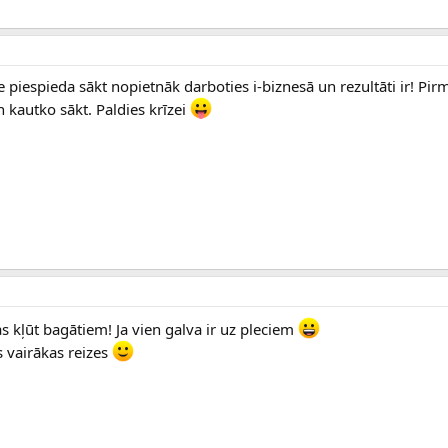
e piespieda sākt nopietnāk darboties i-biznesā un rezultāti ir! Pi
 kautko sākt. Paldies krīzei
jas kļūt bagātiem! Ja vien galva ir uz pleciem
s vairākas reizes