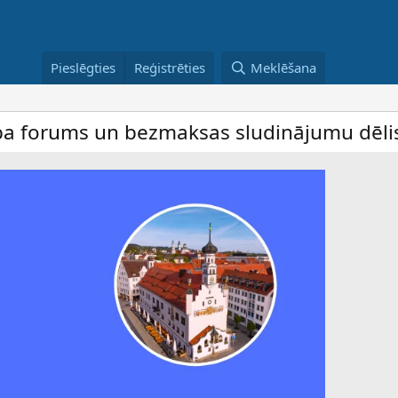
Pieslēgties
Reģistrēties
Meklēšana
 un bezmaksas sludinājumu dēlis – dalība 