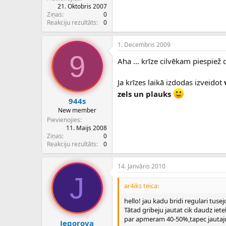
21. Oktobris 2007
Ziņas
0
Reakciju rezultāts
0
1. Decembris 2009
9
Aha ... krīze cilvēkam piespiež
Ja krīzes laikā izdodas izveidot
zels un plauks
944s
New member
Pievienojies
11. Maijs 2008
Ziņas
0
Reakciju rezultāts
0
14. Janvāris 2010
J
ar4iks teica:
hello! jau kadu bridi regulari tus
Tātad gribeju jautat cik daudz ie
par apmeram 40-50%,tapec jautaju v
Jegorova