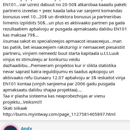
EN101...var uzreiz dabuut no 20-50$ atkariibaa kaaadu paketi
partneris izveelas + peec kaada laika var sanjemt komandas
bonusus veel 10...20$ un direktora bonusus ja partneriibas
liimenis izpildiits 50$...un plus es aktiivaako partneri pa gada
rezultaatiem apbalvoju ar pusgada apmaksaatu daliibu EN101
kas maksaa 79$...
iisumaa sakot es specializeejos apmaacot iesaaceejus...man
tas patiik, bet iesaaceejiem raksturiigi ir nemaaceet piesaistiit
partneru, vinjiem nemeedz buut starta kapitaala u.t.t.Luuk
vinjus es stimuleeju ar konkursu veidu
dazhaadiibu...Piemeeram projektos kur ir slikta statistika
nevar saprast katra ieguldiijumu es taadus apkopoju un
aktiivaako refu Gunaaru 12.07 apbalvoju ar 3$ ieskaitot vinja
EN101 kontaa (vinjsh sanjeema par 2006 gadu pusgada
apmaksaatu daliibu shajaa projektaa)....
Taa ir plasha sisteema kas neaprobezhojas ar vienu
projektu...Veiksmi!!!
Skati siikaak
http://bums.myintway.com/page_1127581405897.html
Andy