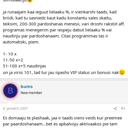
ja runaajam kaa ieguut lielaaku %, ir vienkarshi taads, kad
briidi, kad tu sasniedz kaut kadu konstantu sales skaitu,
teiksim, 200-300 pardoshanas menesii, vari droshi rakstiit aff.
programas menegerim par iespeju dabut lielaaku % vai
naudinju par pardoshanaam. Citas programmas tas ir
automatiski, piem.
1- 10 x
11-50 x+2
51-100 x+5 naudinjas
un ja virss 101, tad tur jau iipashs VIP status un bonusi nak
bums
B
New member
4. Janvāris 2007
#3
Es domaaju te plashaak, jaa ir taads viens veids kur preemee
par paardoshanaam...bet es apbalvoju aktiivaakos pie tam