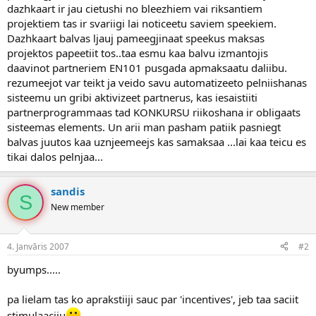
dazhkaart ir jau cietushi no bleezhiem vai riksantiem
projektiem tas ir svariigi lai noticeetu saviem speekiem.
Dazhkaart balvas ljauj pameegjinaat speekus maksas
projektos papeetiit tos..taa esmu kaa balvu izmantojis
daavinot partneriem EN101 pusgada apmaksaatu daliibu.
rezumeejot var teikt ja veido savu automatizeeto pelniishanas
sisteemu un gribi aktivizeet partnerus, kas iesaistiiti
partnerprogrammaas tad KONKURSU riikoshana ir obligaats
sisteemas elements. Un arii man pasham patiik pasniegt
balvas juutos kaa uznjeemeejs kas samaksaa ...lai kaa teicu es
tikai dalos pelnjaa...
sandis
S
New member
4. Janvāris 2007
#2
byumps.....
pa lielam tas ko aprakstiiji sauc par 'incentives', jeb taa saciit
stimulaaciju