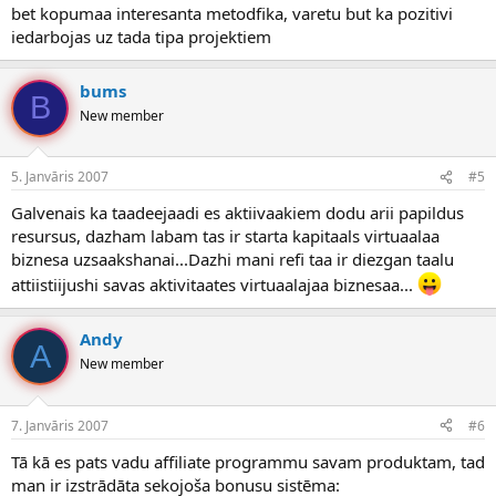
bet kopumaa interesanta metodfika, varetu but ka pozitivi
iedarbojas uz tada tipa projektiem
bums
B
New member
5. Janvāris 2007
#5
Galvenais ka taadeejaadi es aktiivaakiem dodu arii papildus
resursus, dazham labam tas ir starta kapitaals virtuaalaa
biznesa uzsaakshanai...Dazhi mani refi taa ir diezgan taalu
attiistiijushi savas aktivitaates virtuaalajaa biznesaa...
Andy
A
New member
7. Janvāris 2007
#6
Tā kā es pats vadu affiliate programmu savam produktam, tad
man ir izstrādāta sekojoša bonusu sistēma: