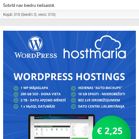
Šobrīd nav biedru tiešsaistē.
Kopā: 310 (biedri: 0, viesi: 310)