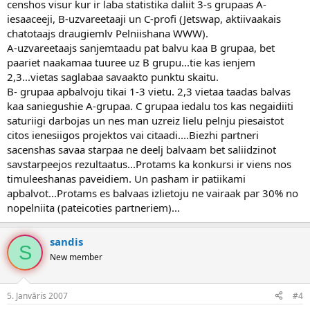
censhos visur kur ir laba statistika daliit 3-s grupaas A-
iesaaceeji, B-uzvareetaaji un C-profi (Jetswap, aktiivaakais
chatotaajs draugiemlv Pelniishana WWW).
A-uzvareetaajs sanjemtaadu pat balvu kaa B grupaa, bet
paariet naakamaa tuuree uz B grupu...tie kas ienjem
2,3...vietas saglabaa savaakto punktu skaitu.
B- grupaa apbalvoju tikai 1-3 vietu. 2,3 vietaa taadas balvas
kaa saniegushie A-grupaa. C grupaa iedalu tos kas negaidiiti
saturiigi darbojas un nes man uzreiz lielu pelnju piesaistot
citos ienesiigos projektos vai citaadi....Biezhi partneri
sacenshas savaa starpaa ne deelj balvaam bet saliidzinot
savstarpeejos rezultaatus...Protams ka konkursi ir viens nos
timuleeshanas paveidiem. Un pasham ir patiikami
apbalvot...Protams es balvaas izlietoju ne vairaak par 30% no
nopelniita (pateicoties partneriem)...
sandis
S
New member
5. Janvāris 2007
#4