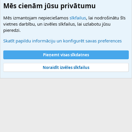
Domainforum.ro
Mēs cienām jūsu privātumu
27.be
NamesLot
Mēs izmantojam nepieciešamos
sīkfailus
, lai nodrošinātu šīs
Hostmaria
vietnes darbību, un izvēles sīkfailus, lai uzlabotu jūsu
Atbalsts
pieredzi.
Sazinieties ar mums
Palīdzība
Skatīt papildu informāciju un konfigurēt savas preferences
Noteikumi un nosacījumi
Privātuma politika
Pieņemt visas sīkdatnes
Noraidīt izvēles sīkfailus
®
Community platform by XenForo
© 2010-2025 XenForo Ltd.