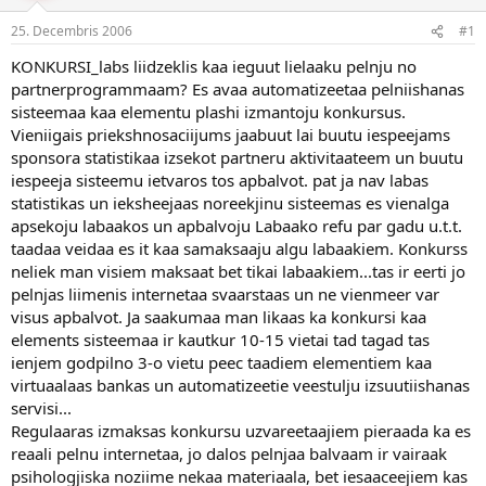
e
d
25. Decembris 2006
#1
n
a
a
t
KONKURSI_labs liidzeklis kaa ieguut lielaaku pelnju no
u
u
partnerprogrammaam? Es avaa automatizeetaa pelniishanas
z
m
sisteemaa kaa elementu plashi izmantoju konkursus.
s
s
Vieniigais priekshnosaciijums jaabuut lai buutu iespeejams
ā
c
sponsora statistikaa izsekot partneru aktivitaateem un buutu
ē
iespeeja sisteemu ietvaros tos apbalvot. pat ja nav labas
j
statistikas un ieksheejaas noreekjinu sisteemas es vienalga
s
apsekoju labaakos un apbalvoju Labaako refu par gadu u.t.t.
taadaa veidaa es it kaa samaksaaju algu labaakiem. Konkurss
neliek man visiem maksaat bet tikai labaakiem...tas ir eerti jo
pelnjas liimenis internetaa svaarstaas un ne vienmeer var
visus apbalvot. Ja saakumaa man likaas ka konkursi kaa
elements sisteemaa ir kautkur 10-15 vietai tad tagad tas
ienjem godpilno 3-o vietu peec taadiem elementiem kaa
virtuaalaas bankas un automatizeetie veestulju izsuutiishanas
servisi...
Regulaaras izmaksas konkursu uzvareetaajiem pieraada ka es
reaali pelnu internetaa, jo dalos pelnjaa balvaam ir vairaak
psihologjiska noziime nekaa materiaala, bet iesaaceejiem kas