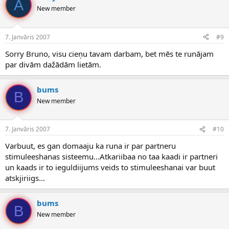
A
New member
7. Janvāris 2007
#9
Sorry Bruno, visu cieņu tavam darbam, bet mēs te runājam
par divām dažādām lietām.
bums
B
New member
7. Janvāris 2007
#10
Varbuut, es gan domaaju ka runa ir par partneru
stimuleeshanas sisteemu...Atkariibaa no taa kaadi ir partneri
un kaads ir to ieguldiijums veids to stimuleeshanai var buut
atskjiriigs...
bums
B
New member