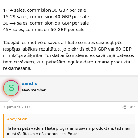
1-14 sales, commision 30 GBP per sale
15-29 sales, commision 40 GBP per sale
30-44 sales, commision 50 GBP per sale
45+ sales, commision 60 GBP per sale
Tādejādi es motivēju savus affiliate censties sasniegt pēc
iespējas labākus rezultātus, jo piekritīsiet 30 GBP vai 60 GBP
ir milzīga atšķirība. Turklāt ar šo sistēmu es savā ziņā pateicos
tiem cilvēkiem, kuri patiešām iegulda darbu mana produkta
reklamēšanā.
sandis
S
New member
7. Janvāris 2007
#7
Andy teica:
Tā kā es pats vadu affiliate programmu savam produktam, tad man
ir izstrādāta sekojoša bonusu sistēma: