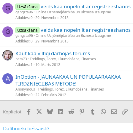
veids kaa nopelniit ar registreeshanos
Uzsākšana
G
gangzta96
Online Uzņēmējdarbība un Biznesa Izaugsme
Atbildes
0
29. Novembris 2013
veids kaa nopelniit ar registreeshanos
Uzsākšana
G
gangzta96
Online Uzņēmējdarbība un Biznesa Izaugsme
Atbildes
0
29. Novembris 2013
Kaut kaa viltigi darbojas forums
beta73
Treidings, Forex, Likumdošana, Finanses
Atbildes
1
10. Marts 2012
InOption - JAUNAAKAA UN POPULAARAAKAA
A
TIRDZNIECIIBAS METODE!
Anonymous
Treidings, Forex, Likumdošana, Finanses
Atbildes
0
22. Februāris 2012
Facebook
X (Twitter)
Bluesky
LinkedIn
Reddit
Pinterest
Tumblr
WhatsApp
E-pasts
Sai
Koplietot:
Dalībnieki tiešsaistē