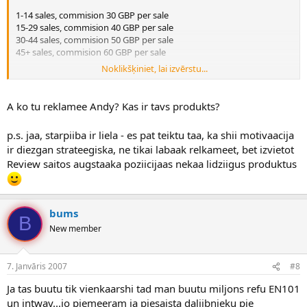
1-14 sales, commision 30 GBP per sale
15-29 sales, commision 40 GBP per sale
30-44 sales, commision 50 GBP per sale
45+ sales, commision 60 GBP per sale
Noklikšķiniet, lai izvērstu...
Tādejādi es motivēju savus affiliate censties sasniegt pēc iespējas
labākus rezultātus, jo piekritīsiet 30 GBP vai 60 GBP ir milzīga
atšķirība. Turklāt ar šo sistēmu es savā ziņā pateicos tiem cilvēkiem,
A ko tu reklamee Andy? Kas ir tavs produkts?
kuri patiešām iegulda darbu mana produkta reklamēšanā.
p.s. jaa, starpiiba ir liela - es pat teiktu taa, ka shii motivaacija
ir diezgan strateegiska, ne tikai labaak relkameet, bet izvietot
Review saitos augstaaka poziicijaas nekaa lidziigus produktus
bums
B
New member
7. Janvāris 2007
#8
Ja tas buutu tik vienkaarshi tad man buutu miljons refu EN101
un intway...jo piemeeram ja piesaista daliibnieku pie