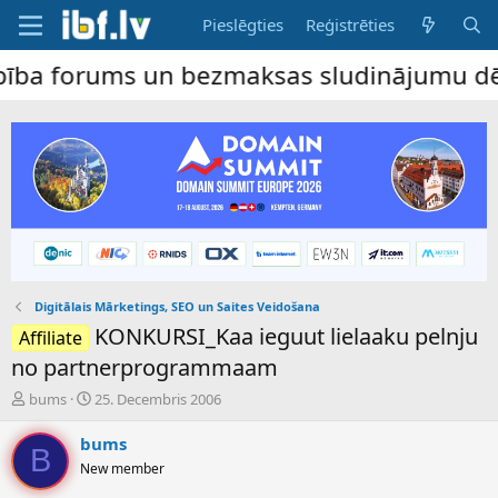
Pieslēgties
Reģistrēties
rums un bezmaksas sludinājumu dēlis – dalī
Digitālais Mārketings, SEO un Saites Veidošana
KONKURSI_Kaa ieguut lielaaku pelnju
Affiliate
no partnerprogrammaam
P
S
bums
25. Decembris 2006
a
ā
v
k
bums
B
e
u
New member
d
m
i
a