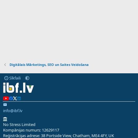
Digitālais Mārketings, SEO un Saites Veidošana
Sīkfaili
info@ibf.lv
No Stress Limited
Kompānijas numurs: 12629117
Reģistrācijas adrese: 38 Portside View, Chatham, ME4 4FY, UK