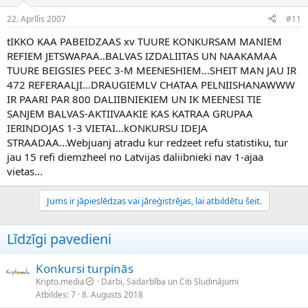
22. Aprīlis 2007
#11
tIKKO KAA PABEIDZAAS xv TUURE KONKURSAM MANIEM
REFIEM JETSWAPAA..BALVAS IZDALIITAS UN NAAKAMAA
TUURE BEIGSIES PEEC 3-M MEENESHIEM...SHEIT MAN JAU IR
472 REFERAALJI...DRAUGIEMLV CHATAA PELNIISHANAWWW
IR PAARI PAR 800 DALIIBNIEKIEM UN IK MEENESI TIE
SANJEM BALVAS-AKTIIVAAKIE KAS KATRAA GRUPAA
IERINDOJAS 1-3 VIETAI...kONKURSU IDEJA
STRAADAA...Webjuanj atradu kur redzeet refu statistiku, tur
jau 15 refi diemzheel no Latvijas daliibnieki nav 1-ajaa
vietas...
Jums ir jāpieslēdzas vai jāreģistrējas, lai atbildētu šeit.
Līdzīgi pavedieni
Konkursi turpinās
Kripto.media
Darbi, Sadarbība un Citi Sludinājumi
Atbildes
7
8. Augusts 2018