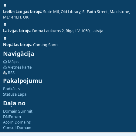
Lielbritānijas birojs:
Suite M6, Old Library, St Faith Street, Maidstone,
ME14 1LH, UK
Latvijas birojs:
Doma Laukums 2, Rīga, LV-1050, Latvija
Nepālas birojs:
Coming Soon
Navigācija
Mājas
Vietnes karte
RSS
Pakalpojumu
Podkāsts
Statusa Lapa
Daļa no
Domain Summit
DNForum
Acorn Domains
ConsultDomain
ForumNDD