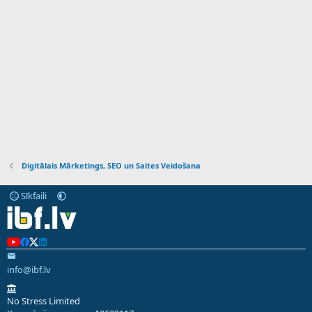
Digitālais Mārketings, SEO un Saites Veidošana
Sīkfaili
info@ibf.lv
No Stress Limited