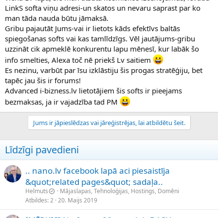
LinkS softa viņu adresi-un skatos un nevaru saprast par ko
man tāda nauda būtu jāmaksā.
Gribu pajautāt Jums-vai ir lietots kāds efektīvs baltās
spiegošanas softs vai kas tamlīdzīgs. Vēl jautājums-gribu
uzzināt cik apmeklē konkurentu lapu mēnesī, kur labāk šo
info smelties, Alexa toč nē priekš Lv saitiem
Es nezinu, varbūt par īsu izklāstiju šis progas stratēģiju, bet
tapēc jau šis ir forums!
Advanced i-bizness.lv lietotājiem šis softs ir pieejams
bezmaksas, ja ir vajadzība tad PM
Jums ir jāpieslēdzas vai jāreģistrējas, lai atbildētu šeit.
Līdzīgi pavedieni
.. nano.lv facebook lapā aci piesaistīja
&quot;related pages&quot; sadaļa..
Helmuts
Mājaslapas, Tehnoloģijas, Hostings, Domēni
Atbildes
2
20. Maijs 2019