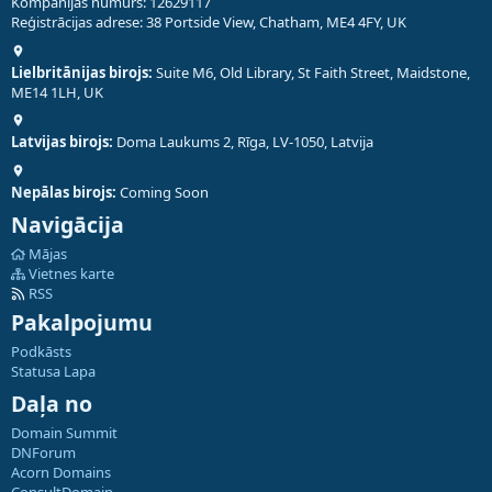
Kompānijas numurs: 12629117
Reģistrācijas adrese: 38 Portside View, Chatham, ME4 4FY, UK
Lielbritānijas birojs:
Suite M6, Old Library, St Faith Street, Maidstone,
ME14 1LH, UK
Latvijas birojs:
Doma Laukums 2, Rīga, LV-1050, Latvija
Nepālas birojs:
Coming Soon
Navigācija
Mājas
Vietnes karte
RSS
Pakalpojumu
Podkāsts
Statusa Lapa
Daļa no
Domain Summit
DNForum
Acorn Domains
ConsultDomain