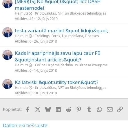
[MĒRĶIS] No &quot;0&quot; līdz DASH
masternodei
Helmuts
Kriptovalūtas, NFT un Blokķēdes tehnoloģijas
Atbildes
42
12. Jūlijs 2019
testa variantā mazliet &quot;lidoju&quot;
Helmuts
Treidings, Forex, Likumdošana, Finanses
Atbildes
0
26. Jūnijs 2018
Kāds ir apsriprinājis savu lapu caur FB
&quot;instant articles&quot;?
Helmuts
Online Uzņēmējdarbība un Biznesa Izaugsme
Atbildes
0
14. Jūnijs 2018
Kā latviski &quot;utility token&quot;?
Helmuts
Kriptovalūtas, NFT un Blokķēdes tehnoloģijas
Atbildes
0
10. Jūnijs 2018
Facebook
X (Twitter)
Bluesky
LinkedIn
Reddit
Pinterest
Tumblr
WhatsApp
E-pasts
Sai
Koplietot:
Dalībnieki tiešsaistē