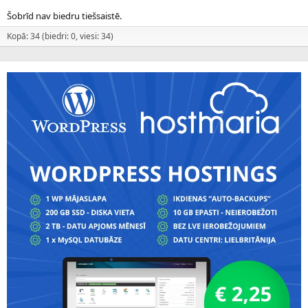
Šobrīd nav biedru tiešsaistē.
Kopā: 34 (biedri: 0, viesi: 34)