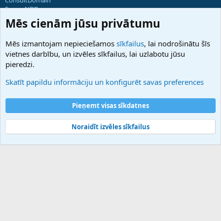
ForumNDD
Domainforum.ro
Mēs cienām jūsu privātumu
27.be
NamesLot
Mēs izmantojam nepieciešamos
sīkfailus
, lai nodrošinātu šīs
Hostmaria
vietnes darbību, un izvēles sīkfailus, lai uzlabotu jūsu
Atbalsts
pieredzi.
Sazinieties ar mums
Palīdzība
Skatīt papildu informāciju un konfigurēt savas preferences
Noteikumi un nosacījumi
Privātuma politika
Pieņemt visas sīkdatnes
Noraidīt izvēles sīkfailus
®
Community platform by XenForo
© 2010-2025 XenForo Ltd.