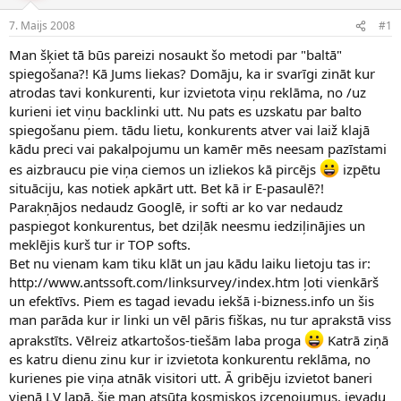
e
d
7. Maijs 2008
#1
n
a
a
t
Man šķiet tā būs pareizi nosaukt šo metodi par "baltā"
u
u
spiegošana?! Kā Jums liekas? Domāju, ka ir svarīgi zināt kur
z
m
atrodas tavi konkurenti, kur izvietota viņu reklāma, no /uz
s
s
kurieni iet viņu backlinki utt. Nu pats es uzskatu par balto
ā
c
spiegošanu piem. tādu lietu, konkurents atver vai laiž klajā
ē
kādu preci vai pakalpojumu un kamēr mēs neesam pazīstami
j
es aizbraucu pie viņa ciemos un izliekos kā pircējs
izpētu
s
situāciju, kas notiek apkārt utt. Bet kā ir E-pasaulē?!
Parakņājos nedaudz Googlē, ir softi ar ko var nedaudz
paspiegot konkurentus, bet dziļāk neesmu iedziļinājies un
meklējis kurš tur ir TOP softs.
Bet nu vienam kam tiku klāt un jau kādu laiku lietoju tas ir:
http://www.antssoft.com/linksurvey/index.htm ļoti vienkārš
un efektīvs. Piem es tagad ievadu iekšā i-bizness.info un šis
man parāda kur ir linki un vēl pāris fiškas, nu tur aprakstā viss
aprakstīts. Vēlreiz atkartošos-tiešām laba proga
Katrā ziņā
es katru dienu zinu kur ir izvietota konkurentu reklāma, no
kurienes pie viņa atnāk visitori utt. Ā gribēju izvietot baneri
vienā LV lapā, šie man atsūta kosmiskos izcenojumus, ievadu