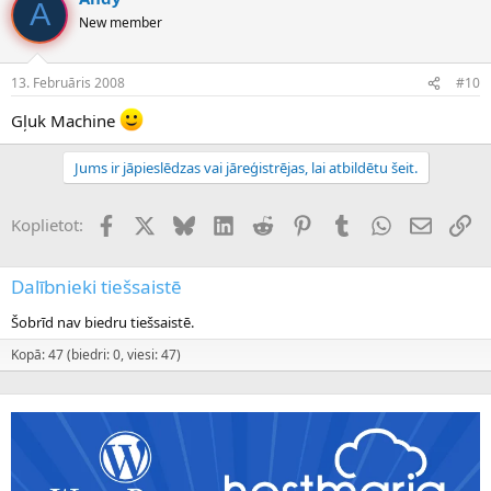
A
New member
13. Februāris 2008
#10
Gļuk Machine
Jums ir jāpieslēdzas vai jāreģistrējas, lai atbildētu šeit.
Facebook
X (Twitter)
Bluesky
LinkedIn
Reddit
Pinterest
Tumblr
WhatsApp
E-pasts
Sai
Koplietot:
Dalībnieki tiešsaistē
Šobrīd nav biedru tiešsaistē.
Kopā: 47 (biedri: 0, viesi: 47)