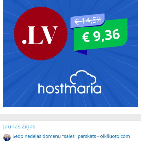
Jaunas Ziņas
Sedo nedēļas domēnu "sales" pārskats - olkiluoto.com