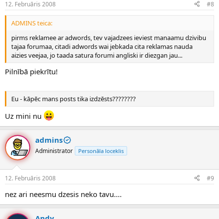
12. Februāris 2008
#8
ADMINS teica:
pirms reklamee ar adwords, tev vajadzees ieviest manaamu dzivibu
tajaa forumaa, citadi adwords wai jebkada cita reklamas nauda
aizies veejaa, jo taada satura forumi angliski ir diezgan jau...
Pilnībā piekrītu!
Eu - kāpēc mans posts tika izdzēsts????????
Uz mini nu
admins
Administrator
Personāla loceklis
12. Februāris 2008
#9
nez ari neesmu dzesis neko tavu....
Andy