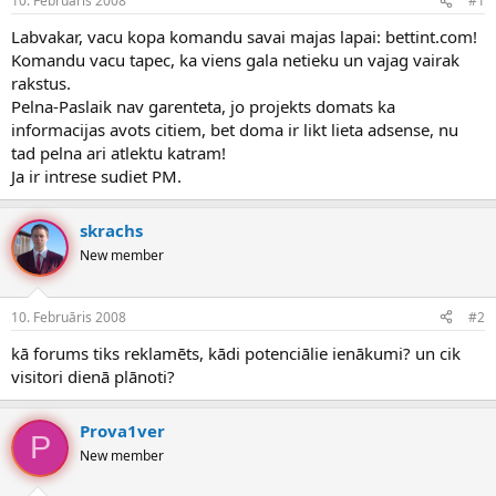
10. Februāris 2008
#1
n
a
a
t
Labvakar, vacu kopa komandu savai majas lapai: bettint.com!
u
u
Komandu vacu tapec, ka viens gala netieku un vajag vairak
z
m
rakstus.
s
s
Pelna-Paslaik nav garenteta, jo projekts domats ka
ā
c
informacijas avots citiem, bet doma ir likt lieta adsense, nu
ē
tad pelna ari atlektu katram!
j
Ja ir intrese sudiet PM.
s
skrachs
New member
10. Februāris 2008
#2
kā forums tiks reklamēts, kādi potenciālie ienākumi? un cik
visitori dienā plānoti?
Prova1ver
P
New member