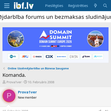
Pieslēgties
Reģistrēties
bība forums un bezmaksas sludinājumu dēli
Online Uzņēmējdarbība un Biznesa Izaugsme
Komanda.
P
S
Prova1ver
10. Februāris 2008
a
ā
v
k
Prova1ver
P
e
u
New member
d
m
i
a
e
d