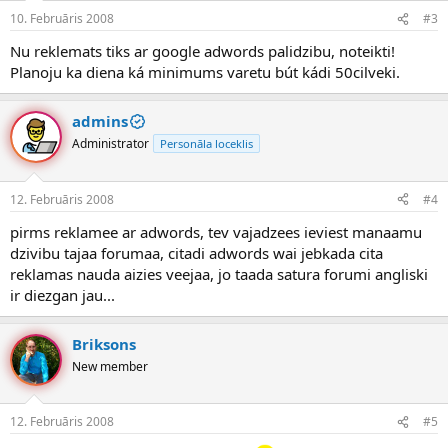
10. Februāris 2008
#3
Nu reklemats tiks ar google adwords palidzibu, noteikti!
Planoju ka diena ká minimums varetu bút kádi 50cilveki.
admins
Administrator
Personāla loceklis
12. Februāris 2008
#4
pirms reklamee ar adwords, tev vajadzees ieviest manaamu
dzivibu tajaa forumaa, citadi adwords wai jebkada cita
reklamas nauda aizies veejaa, jo taada satura forumi angliski
ir diezgan jau...
Briksons
New member
12. Februāris 2008
#5