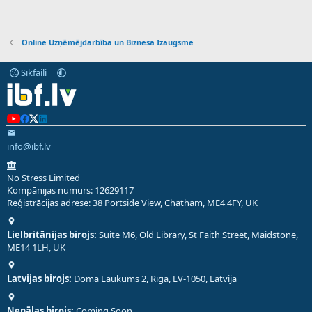
Online Uzņēmējdarbība un Biznesa Izaugsme
Sīkfaili
info@ibf.lv
No Stress Limited
Kompānijas numurs: 12629117
Reģistrācijas adrese: 38 Portside View, Chatham, ME4 4FY, UK
Lielbritānijas birojs:
Suite M6, Old Library, St Faith Street, Maidstone,
ME14 1LH, UK
Latvijas birojs:
Doma Laukums 2, Rīga, LV-1050, Latvija
Nepālas birojs:
Coming Soon