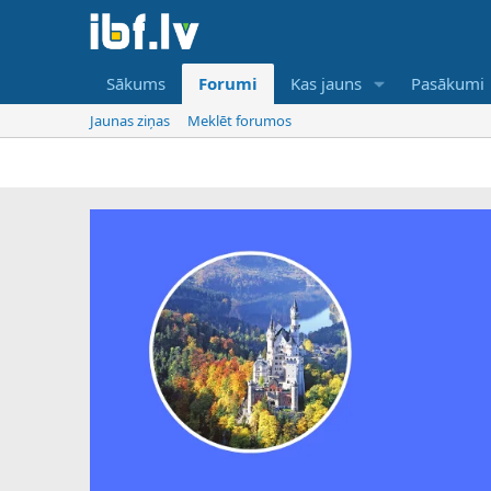
Sākums
Forumi
Kas jauns
Pasākumi
Jaunas ziņas
Meklēt forumos
IBF ir tikai