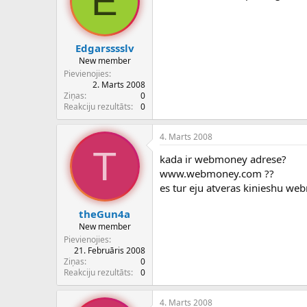
E
Edgarsssslv
New member
Pievienojies
2. Marts 2008
Ziņas
0
Reakciju rezultāts
0
4. Marts 2008
T
kada ir webmoney adrese?
www.webmoney.com ??
es tur eju atveras kinieshu we
theGun4a
New member
Pievienojies
21. Februāris 2008
Ziņas
0
Reakciju rezultāts
0
4. Marts 2008