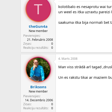
T
kolotibalo es nesaprotu wai tur
un weel es itka uzraxtu pareizi
saakuma itka bija normali bet t
theGun4a
New member
Pievienojies
21. Februāris 2008
Ziņas
0
Reakciju rezultāts
0
4. Marts 2008
Man viss strādā arī tagad ,drusk
Un es rakstu tikai ar maziem bu
Briksons
New member
Pievienojies
14. Decembris 2006
Ziņas
0
Reakciju rezultāts
0