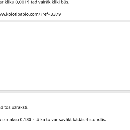
 kliku 0,001$ tad vairāk kliki būs.
www.kolotibablo.com/?ref=3379
d tos uzraksti.
izmaksu 0,13$ - tā ka to var savākt kādās 4 stundās.