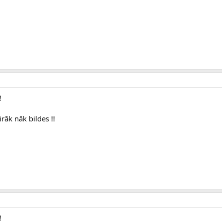
!
irāk nāk bildes !!
!