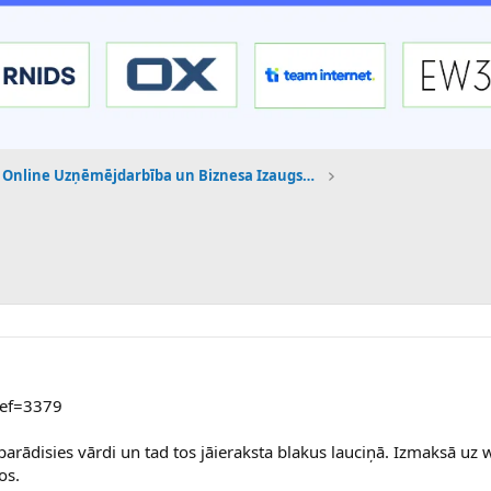
Online Uzņēmējdarbība un Biznesa Izaugsme
ref=3379
arādisies vārdi un tad tos jāieraksta blakus lauciņā. Izmaksā u
os.