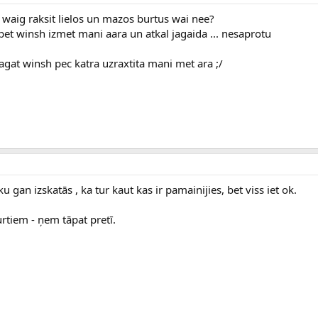
 waig raksit lielos un mazos burtus wai nee?
 bet winsh izmet mani aara un atkal jagaida ... nesaprotu
agat winsh pec katra uzraxtita mani met ara ;/
u gan izskatās , ka tur kaut kas ir pamainijies, bet viss iet ok.
rtiem - ņem tāpat pretī.