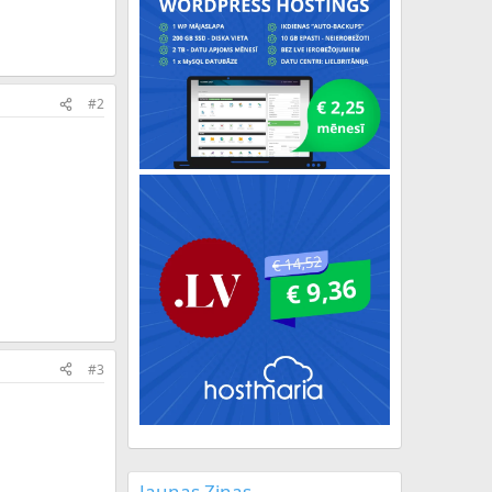
#2
#3
Jaunas Ziņas