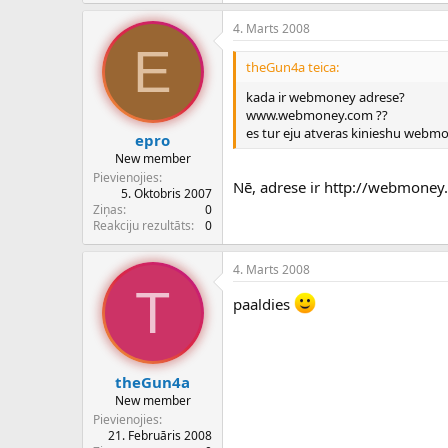
4. Marts 2008
E
theGun4a teica:
kada ir webmoney adrese?
www.webmoney.com ??
es tur eju atveras kinieshu webmo
epro
New member
Pievienojies
Nē, adrese ir http://webmoney
5. Oktobris 2007
Ziņas
0
Reakciju rezultāts
0
4. Marts 2008
T
paaldies
theGun4a
New member
Pievienojies
21. Februāris 2008