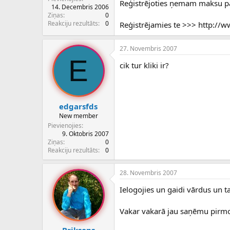
Reģistrējoties ņemam maksu par
c
14. Decembris 2006
ē
Ziņas
0
j
Reakciju rezultāts
0
Reģistrējamies te >>> http://
s
27. Novembris 2007
E
cik tur kliki ir?
edgarsfds
New member
Pievienojies
9. Oktobris 2007
Ziņas
0
Reakciju rezultāts
0
28. Novembris 2007
Ielogojies un gaidi vārdus un ta
Vakar vakarā jau saņēmu pirmo 