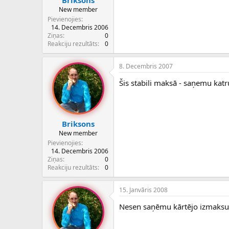
Briksons
New member
Pievienojies
14. Decembris 2006
Ziņas
0
Reakciju rezultāts
0
8. Decembris 2007
Šis stabili maksā - saņemu katr
Briksons
New member
Pievienojies
14. Decembris 2006
Ziņas
0
Reakciju rezultāts
0
15. Janvāris 2008
Nesen saņēmu kārtējo izmaksu