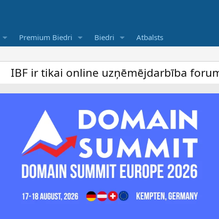
Premium Biedri
Biedri
Atbalsts
 online uzņēmējdarbība forums un bezmaksa