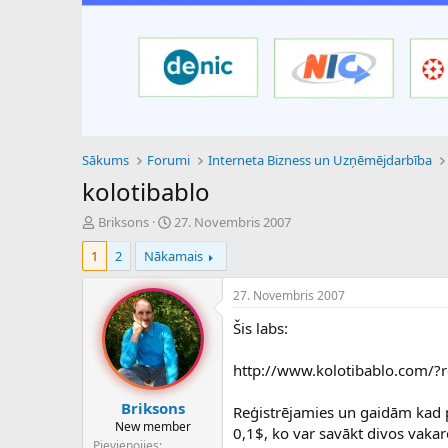
Sākums
Forumi
Interneta Bizness un Uzņēmējdarbība
kolotibablo
P
S
Briksons
27. Novembris 2007
a
ā
1
2
Nākamais
v
k
e
u
d
m
27. Novembris 2007
i
a
Šis labs:
e
d
n
a
a
t
http://www.kolotibablo.com/?
u
u
z
m
Briksons
Reģistrējamies un gaidām kad p
s
s
New member
0,1$, ko var savākt divos vakar
ā
Pievienojies