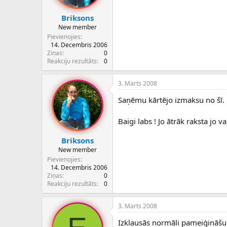
Briksons
New member
Pievienojies
14. Decembris 2006
Ziņas
0
Reakciju rezultāts
0
3. Marts 2008
Saņēmu kārtējo izmaksu no šī. 
Baigi labs ! Jo ātrāk raksta jo va
Briksons
New member
Pievienojies
14. Decembris 2006
Ziņas
0
Reakciju rezultāts
0
3. Marts 2008
Izklausās normāli pameiģināšu