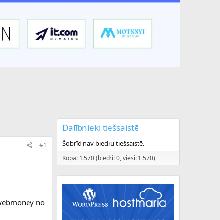
Dalībnieki tiešsaistē
Šobrīd nav biedru tiešsaistē.
#1
Kopā: 1.570 (biedri: 0, viesi: 1.570)
z webmoney no