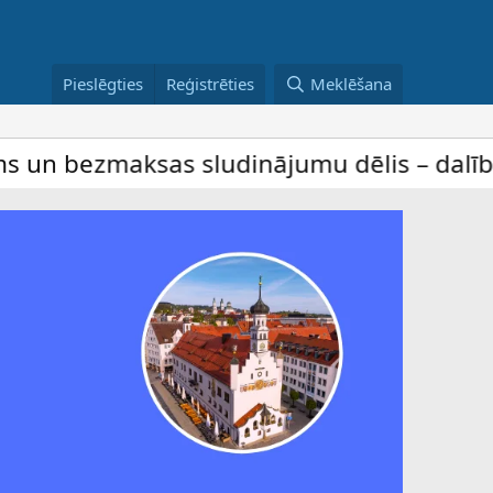
Pieslēgties
Reģistrēties
Meklēšana
s sludinājumu dēlis – dalība ir bez maksa