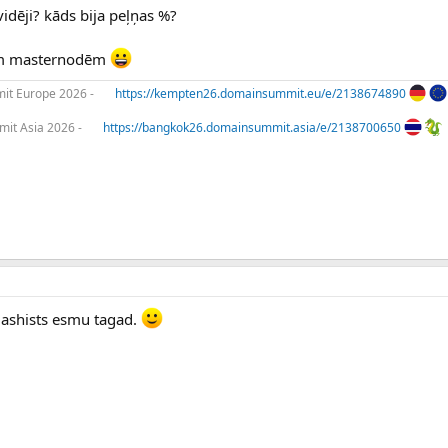
idēji? kāds bija peļņas %?
avām masternodēm
t Europe 2026 -
https://kempten26.domainsummit.eu/e/2138674890
it Asia 2026 -
https://bangkok26.domainsummit.asia/e/2138700650
 Dashists esmu tagad.