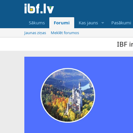
Sākums
Forumi
Kas jauns
Pasākumi
Jaunas ziņas
Meklēt forumos
IBF ir tikai online 