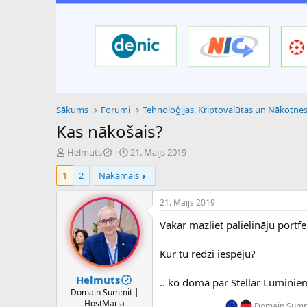
Sākums
Forumi
Kas nākošais?
P
S
Helmuts
21. Maijs 2019
a
ā
1
2
Nākamais
v
k
e
u
d
m
21. Maijs 2019
i
a
Vakar mazliet palielināju portf
e
d
n
a
a
t
Kur tu redzi iespēju?
u
u
z
m
Helmuts
.. ko domā par Stellar Luminie
s
s
Domain Summit |
ā
HostMaria
Domain Summi