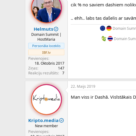
cik % no saviem dashiem nolikv
.. ehh.. labs tas dašelis ar s
Helmuts
Domain Summi
Domain Summit |
Domain Summ
HostMaria
Personāla loceklis
IBF.lv
Pievienojies
18. Oktobris 2017
Ziņas
147
Reakciju rezultāts
7
22. Maijs 2019
Man viss ir Dashā. Visīstākais
Kripto.media
New member
Pievienojies