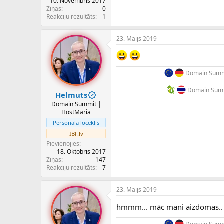
10. Novembris 2017
Ziņas
0
Reakciju rezultāts
1
23. Maijs 2019
Domain Summi
Domain Summ
Helmuts
Domain Summit |
HostMaria
Personāla loceklis
IBF.lv
Pievienojies
18. Oktobris 2017
Ziņas
147
Reakciju rezultāts
7
23. Maijs 2019
hmmm... māc mani aizdomas..