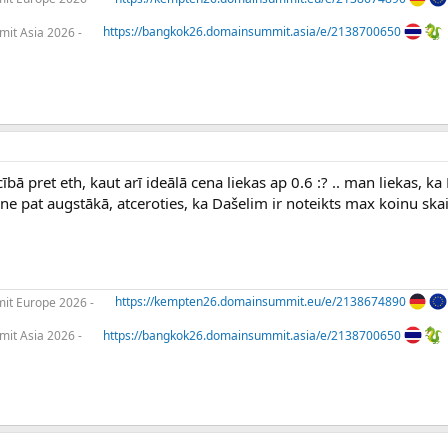
it Asia 2026 -
https://bangkok26.domainsummit.asia/e/2138700650
ā pret eth, kaut arī ideālā cena liekas ap 0.6 :? .. man liekas, ka 
ne pat augstākā, atceroties, ka Dašelim ir noteikts max koinu ska
t Europe 2026 -
https://kempten26.domainsummit.eu/e/2138674890
it Asia 2026 -
https://bangkok26.domainsummit.asia/e/2138700650