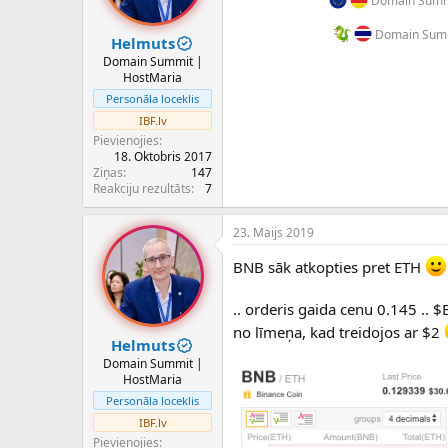
Domain Summi
Domain Summ
Helmuts
Domain Summit |
HostMaria
Personāla loceklis
IBF.lv
Pievienojies
18. Oktobris 2017
Ziņas
147
Reakciju rezultāts
7
23. Maijs 2019
BNB sāk atkopties pret ETH
.. orderis gaida cenu 0.145 ..
no līmeņa, kad treidojos ar $2
Helmuts
Domain Summit |
HostMaria
Personāla loceklis
IBF.lv
Pievienojies