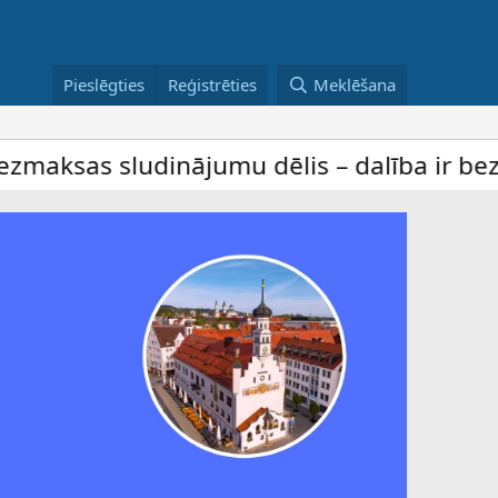
Pieslēgties
Reģistrēties
Meklēšana
ājumu dēlis – dalība ir bez maksas ar pil