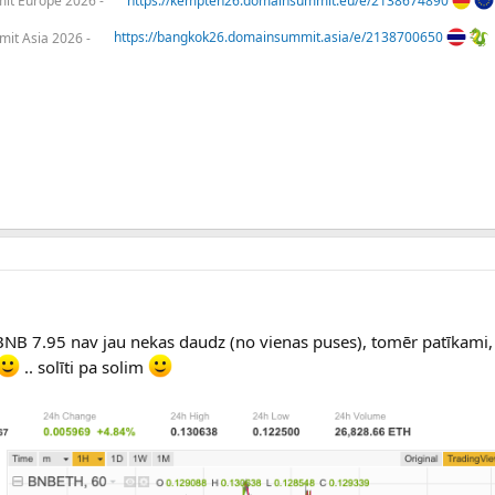
t Europe 2026 -
https://kempten26.domainsummit.eu/e/2138674890
it Asia 2026 -
https://bangkok26.domainsummit.asia/e/2138700650
 $BNB 7.95 nav jau nekas daudz (no vienas puses), tomēr patīkami
.. solīti pa solim