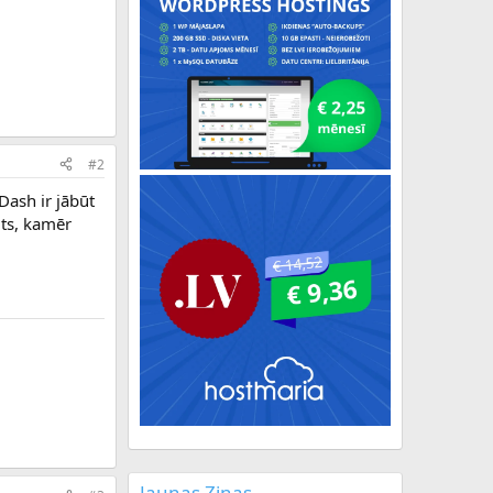
#2
Dash ir jābūt
its, kamēr
Jaunas Ziņas