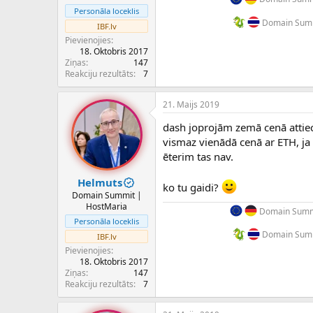
c
Personāla loceklis
ē
Domain Summ
IBF.lv
j
Pievienojies
s
18. Oktobris 2017
Ziņas
147
Reakciju rezultāts
7
21. Maijs 2019
dash joprojām zemā cenā attiecīb
vismaz vienādā cenā ar ETH, ja 
ēterim tas nav.
Helmuts
ko tu gaidi?
Domain Summit |
HostMaria
Domain Summi
Personāla loceklis
Domain Summ
IBF.lv
Pievienojies
18. Oktobris 2017
Ziņas
147
Reakciju rezultāts
7