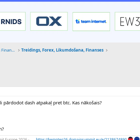
Tehnoloģijas, Kriptovalūtas un Nākotnes Finanses
Treidings, Forex, Likumdošana, Finanses
eli pārdodot dash atpakaļ pret btc. Kas nākošais?
m?
t Europe 2026 -
https://kempten26.domainsummit.eu/e/2138674890