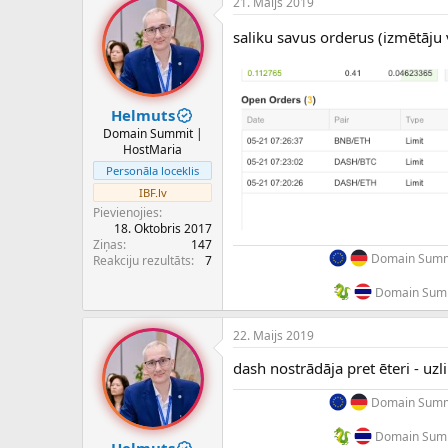
21. Maijs 2019
saliku savus orderus (izmētāju v
Helmuts
Domain Summit |
HostMaria
Personāla loceklis
IBF.lv
Pievienojies
18. Oktobris 2017
Ziņas
147
Domain Summi
Reakciju rezultāts
7
Domain Summ
22. Maijs 2019
dash nostrādāja pret ēteri - uzli
Domain Summi
Domain Summ
Helmuts