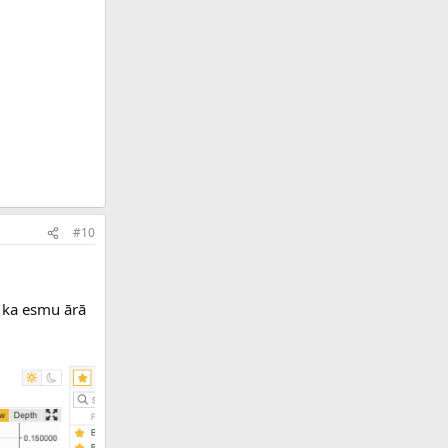
#10
, ka esmu ārā