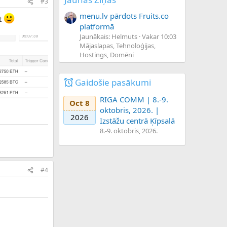
#3
menu.lv pārdots Fruits.co
st
platformā
Jaunākais: Helmuts
Vakar 10:03
Mājaslapas, Tehnoloģijas,
Hostings, Domēni
Gaidošie pasākumi
RIGA COMM | 8.-9.
Oct 8
oktobris, 2026. |
2026
Izstāžu centrā Ķīpsalā
8.-9. oktobris, 2026.
#4