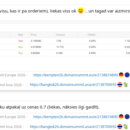
isu, kas ir pa orderiem). liekas viss ok
.. un tagad var aizmir
t Europe 2026 -
https://kempten26.domainsummit.eu/e/2138674890
it Asia 2026 -
https://bangkok26.domainsummit.asia/e/2138700650
ku atpakaļ uz cenas 0.7 (liekas, nāksies ilgi gaidīt).
t Europe 2026 -
https://kempten26.domainsummit.eu/e/2138674890
it Asia 2026 -
https://bangkok26.domainsummit.asia/e/2138700650