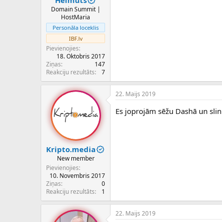
Domain Summit |
HostMaria
Personāla loceklis
IBF.lv
Pievienojies
18. Oktobris 2017
Ziņas
147
Reakciju rezultāts
7
22. Maijs 2019
Es joprojām sēžu Dashā un slink
Kripto.media
New member
Pievienojies
10. Novembris 2017
Ziņas
0
Reakciju rezultāts
1
22. Maijs 2019