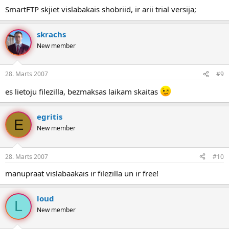
SmartFTP skjiet vislabakais shobriid, ir arii trial versija;
skrachs
New member
28. Marts 2007
#9
es lietoju filezilla, bezmaksas laikam skaitas
egritis
E
New member
28. Marts 2007
#10
manupraat vislabaakais ir filezilla un ir free!
loud
L
New member