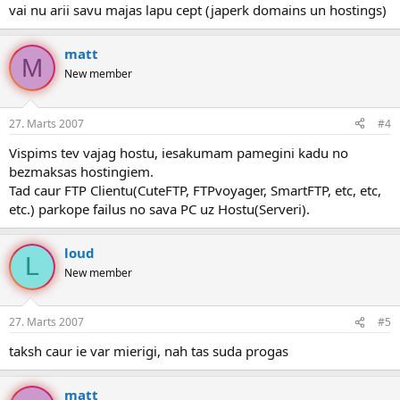
vai nu arii savu majas lapu cept (japerk domains un hostings)
matt
M
New member
27. Marts 2007
#4
Vispims tev vajag hostu, iesakumam pamegini kadu no
bezmaksas hostingiem.
Tad caur FTP Clientu(CuteFTP, FTPvoyager, SmartFTP, etc, etc,
etc.) parkope failus no sava PC uz Hostu(Serveri).
loud
L
New member
27. Marts 2007
#5
taksh caur ie var mierigi, nah tas suda progas
matt