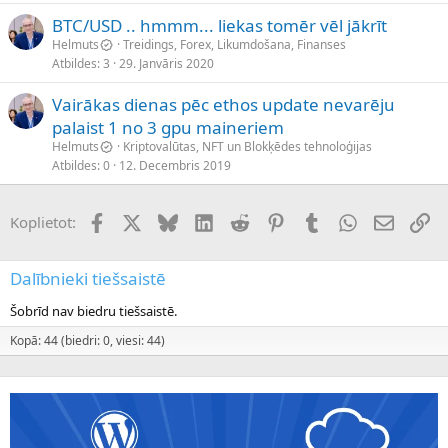
BTC/USD .. hmmm... liekas tomēr vēl jākrīt
Helmuts
Treidings, Forex, Likumdošana, Finanses
Atbildes
3
29. Janvāris 2020
Vairākas dienas pēc ethos update nevarēju
palaist 1 no 3 gpu maineriem
Helmuts
Kriptovalūtas, NFT un Blokķēdes tehnoloģijas
Atbildes
0
12. Decembris 2019
Facebook
X (Twitter)
Bluesky
LinkedIn
Reddit
Pinterest
Tumblr
WhatsApp
E-pasts
Sai
Koplietot:
Dalībnieki tiešsaistē
Šobrīd nav biedru tiešsaistē.
Kopā: 44 (biedri: 0, viesi: 44)