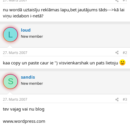
27. Marts 2007
#1
n
a
a
t
nu wordā uztaisīju reklāmas lapu,bet jautājums tāds--->kā lai
u
u
viņu iedabon i-netā?
z
m
s
s
ā
loud
L
c
New member
ē
j
s
27. Marts 2007
#2
kaa copy un paste caur ie ") visvienkarshak un pats lietoju
sandis
S
New member
27. Marts 2007
#3
tev vajag vai nu blog
www.wordpress.com