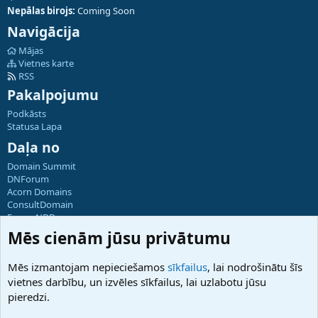
Nepālas birojs:
Coming Soon
Navigācija
Mājas
Vietnes karte
RSS
Pakalpojumu
Podkāsts
Statusa Lapa
Daļa no
Domain Summit
DNForum
Acorn Domains
ConsultDomain
ForumNDD
Domainforum.ro
Mēs cienām jūsu privātumu
27.be
NamesLot
Mēs izmantojam nepieciešamos
sīkfailus
, lai nodrošinātu šīs
Hostmaria
vietnes darbību, un izvēles sīkfailus, lai uzlabotu jūsu
Atbalsts
pieredzi.
Sazinieties ar mums