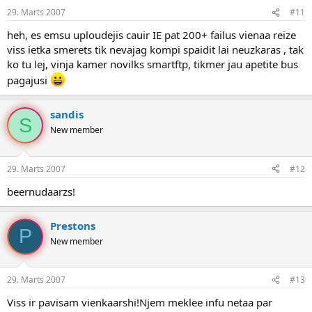
29. Marts 2007
#11
heh, es emsu uploudejis cauir IE pat 200+ failus vienaa reize
viss ietka smerets tik nevajag kompi spaidit lai neuzkaras , tak
ko tu lej, vinja kamer novilks smartftp, tikmer jau apetite bus
pagajusi
sandis
S
New member
29. Marts 2007
#12
beernudaarzs!
Prestons
P
New member
29. Marts 2007
#13
Viss ir pavisam vienkaarshi!Njem meklee infu netaa par