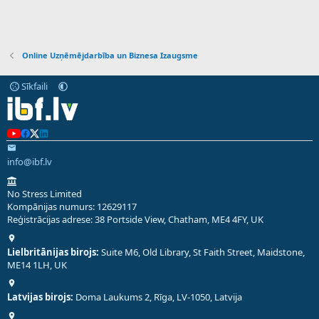
Online Uzņēmējdarbība un Biznesa Izaugsme
Sīkfaili
info@ibf.lv
No Stress Limited
Kompānijas numurs: 12629117
Reģistrācijas adrese: 38 Portside View, Chatham, ME4 4FY, UK
Lielbritānijas birojs:
Suite M6, Old Library, St Faith Street, Maidstone,
ME14 1LH, UK
Latvijas birojs:
Doma Laukums 2, Rīga, LV-1050, Latvija