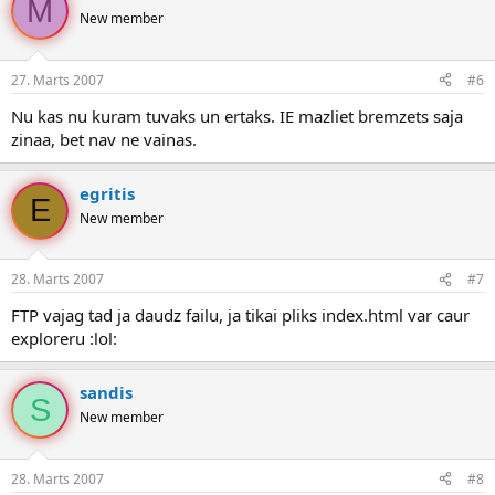
M
New member
27. Marts 2007
#6
Nu kas nu kuram tuvaks un ertaks. IE mazliet bremzets saja
zinaa, bet nav ne vainas.
egritis
E
New member
28. Marts 2007
#7
FTP vajag tad ja daudz failu, ja tikai pliks index.html var caur
exploreru :lol:
sandis
S
New member
28. Marts 2007
#8