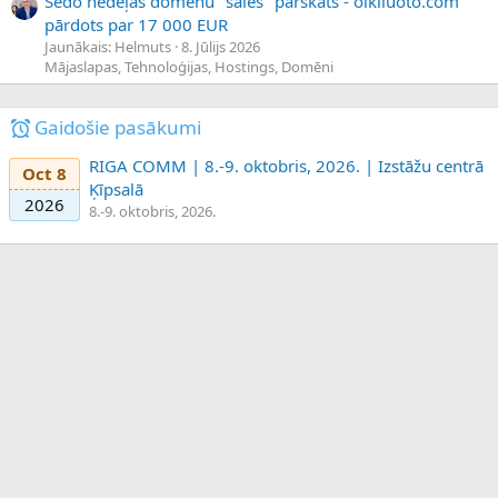
Sedo nedēļas domēnu "sales" pārskats - olkiluoto.com
pārdots par 17 000 EUR
Jaunākais: Helmuts
8. Jūlijs 2026
Mājaslapas, Tehnoloģijas, Hostings, Domēni
Gaidošie pasākumi
RIGA COMM | 8.-9. oktobris, 2026. | Izstāžu centrā
Oct 8
Ķīpsalā
2026
8.-9. oktobris, 2026.