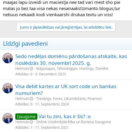
maajas lapu izveidi un macies!Ja nee tad vari mest sho pie
malas jo bez taa visa nekas nesanaaks!Izmanto blogus,tur
nebuus nekaadi kodi vienkaarshi drukaa textu un viss!
Jums ir jāpieslēdzas vai jāreģistrējas, lai atbildētu šeit.
Līdzīgi pavedieni
Sedo nedēļas domēnu pārdošanas atskaite, kas
noslēdzās 30. novembrī 2025. g.
Helmuts
Mājaslapas, Tehnoloģijas, Hostings, Domēni
Atbildes
0
3. Decembris 2025
Visa debit kartes ar UK sort code un bankas
numuriem?
Helmuts
Treidings, Forex, Likumdošana, Finanses
Atbildes
0
11. Septembris 2024
Vai tu zini, kas ir šis? :o
Izaugsme
Helmuts
Online Uzņēmējdarbība un Biznesa Izaugsme
Atbildes
1
11. Septembris 2021