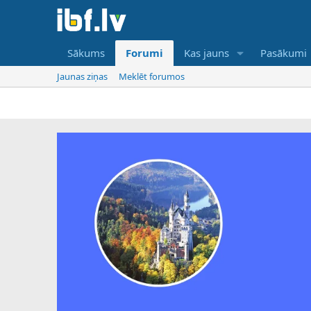
Sākums
Forumi
Kas jauns
Pasākumi
Jaunas ziņas
Meklēt forumos