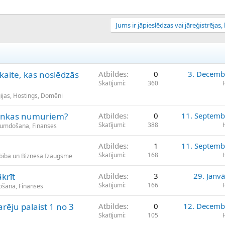
Jums ir jāpieslēdzas vai jāreģistrējas, l
aite, kas noslēdzās
Atbildes
0
3. Decemb
Skatījumi
360
ijas, Hostings, Domēni
 bankas numuriem?
Atbildes
0
11. Septemb
Skatījumi
388
ikumdošana, Finanses
Atbildes
1
11. Septemb
Skatījumi
168
bība un Biznesa Izaugsme
krīt
Atbildes
3
29. Janv
Skatījumi
166
došana, Finanses
rēju palaist 1 no 3
Atbildes
0
12. Decemb
Skatījumi
105