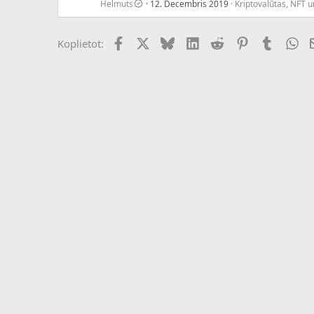
Helmuts
12. Decembris 2019
Kriptovalūtas, NFT 
Facebook
X (Twitter)
Bluesky
LinkedIn
Reddit
Pinterest
Tumblr
Wh
Koplietot: