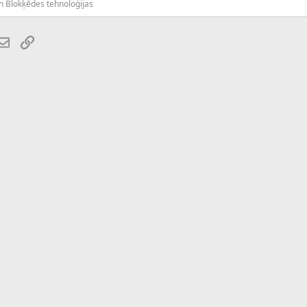
un Blokķēdes tehnoloģijas
atsApp
E-pasts
Saiti