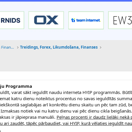
Tehnoloģijas, Kriptovalūtas un Nākotnes Finanses
Treidings, Forex, Likumdošana, Finanses
ciju Programma
guldīt, varat sākt ieguldīt naudu interneta HYIP programmās. Būtī
emat katru dienu noteiktus procentus no savas ieguldītās summa
škontā saglabājas arī konkrētu dienu skaitu un pēc tam zūd, bet
Izmaksas notiek vai nu katru dienu vai pēc dienu cikla beigšanās.
ksas ir jāpieprasa manuāli.
Peļņas procenti ir daudz lielāki nekā 
 ari zaudēt, tāpēc pārbaudiet, vai HYIP, kurā vēlaties ieguldīt nau
.