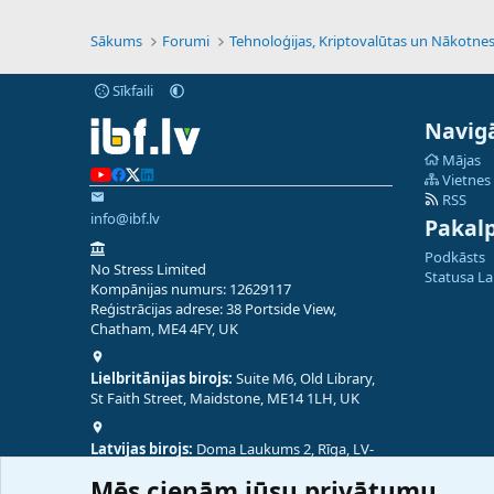
Sākums
Forumi
Sīkfaili
Navigā
Mājas
Vietnes
RSS
info@ibf.lv
Pakal
Podkāsts
No Stress Limited
Statusa L
Kompānijas numurs: 12629117
Reģistrācijas adrese: 38 Portside View,
Chatham, ME4 4FY, UK
Lielbritānijas birojs:
Suite M6, Old Library,
St Faith Street, Maidstone, ME14 1LH, UK
Latvijas birojs:
Doma Laukums 2, Rīga, LV-
1050, Latvija
Mēs cienām jūsu privātumu