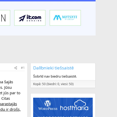
Dalībnieki tiešsaistē
#1
Šobrīd nav biedru tiešsaistē.
ba šajās
Kopā: 50 (biedri: 0, viesi: 50)
s. Jūsu
 jūs par to
 Citas
parastajās
du ir drošs,