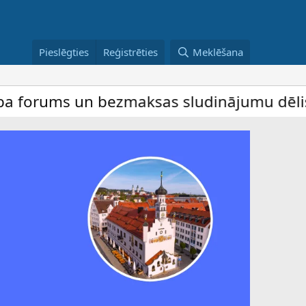
Pieslēgties
Reģistrēties
Meklēšana
ums un bezmaksas sludinājumu dēlis – dalī