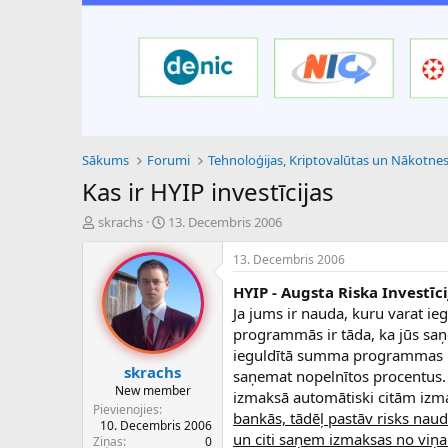
Sākums
Forumi
Kas ir HYIP investīcijas
P
S
skrachs
13. Decembris 2006
a
ā
v
k
13. Decembris 2006
e
u
HYIP - Augsta Riska Investī
d
m
i
a
Ja jums ir nauda, kuru varat ie
e
d
programmās ir tāda, ka jūs saņ
n
a
ieguldītā summa programmas iek
a
t
skrachs
saņemat nopelnītos procentus. 
u
u
New member
izmaksā automātiski citām izma
z
m
Pievienojies
bankās, tādēļ pastāv risks naudu
s
s
10. Decembris 2006
ā
un citi saņem izmaksas no viņa
Ziņas
0