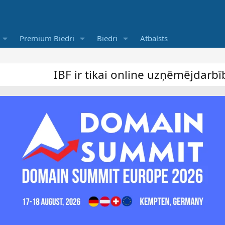
Premium Biedri
Biedri
Atbalsts
IBF ir tikai online uzņēmējdarbība for