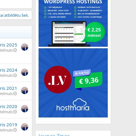
ai atbildētu šeit.
ris 2025
Helmuts
ris 2024
Helmuts
ris 2021
Helmuts
āris 2020
Helmuts
ris 2019
Helmuts
Jaunas Ziņas