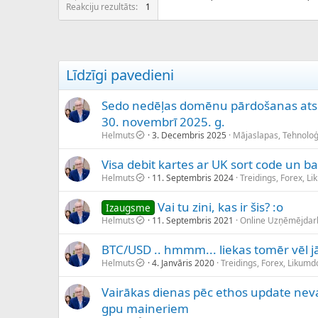
c
Reakciju rezultāts
1
ē
j
s
Līdzīgi pavedieni
Sedo nedēļas domēnu pārdošanas atsk
30. novembrī 2025. g.
Helmuts
3. Decembris 2025
Mājaslapas, Tehnoloģ
Visa debit kartes ar UK sort code un
Helmuts
11. Septembris 2024
Treidings, Forex, L
Vai tu zini, kas ir šis? :o
Izaugsme
Helmuts
11. Septembris 2021
Online Uzņēmējdar
BTC/USD .. hmmm... liekas tomēr vēl jā
Helmuts
4. Janvāris 2020
Treidings, Forex, Likum
Vairākas dienas pēc ethos update neva
gpu maineriem