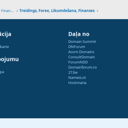
Tehnoloģijas, Kriptovalūtas un Nākotnes Finanses
Treidings, Forex, Likumdošana, Finanses
cija
Daļa no
Domain Summit
 karte
DNForum
Acorn Domains
ConsultDomain
pojumu
ForumNDD
Domainforum.ro
apa
27.be
NamesLot
Hostmaria