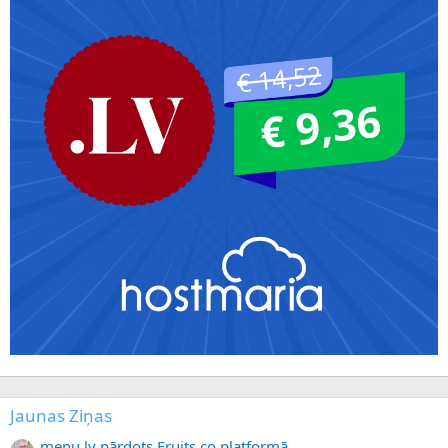
Jaunas Ziņas
menu.lv pārdots Fruits.co platformā