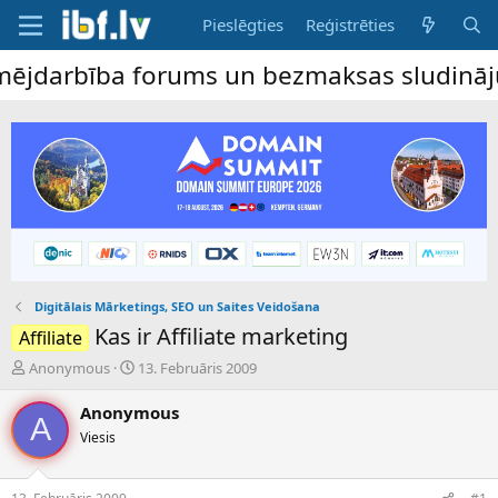
Pieslēgties
Reģistrēties
arbība forums un bezmaksas sludinājumu dē
Digitālais Mārketings, SEO un Saites Veidošana
Kas ir Affiliate marketing
Affiliate
P
S
Anonymous
13. Februāris 2009
a
ā
v
k
Anonymous
A
e
u
Viesis
d
m
i
a
e
d