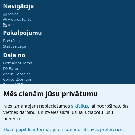
Navigācija
Mājas
Vietnes karte
RSS
Pakalpojumu
Podkāsts
Statusa Lapa
Daļa no
Domain Summit
DNForum
Acorn Domains
ConsultDomain
ForumNDD
Domainforum.ro
Mēs cienām jūsu privātumu
27.be
NamesLot
Mēs izmantojam nepieciešamos
sīkfailus
, lai nodrošinātu šīs
Hostmaria
vietnes darbību, un izvēles sīkfailus, lai uzlabotu jūsu
Atbalsts
pieredzi.
Sazinieties ar mums
Palīdzība
Skatīt papildu informāciju un konfigurēt savas preferences
Noteikumi un nosacījumi