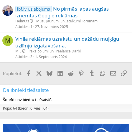
No pirmās lapas augšas
ibf.lv Uzlabojums
izņemtas Google reklāmas
Helmuts
Mūsu Jaunumi un Ieteikumi Forumam
Atbildes
1
27. Novembris 2025
Vinila reklāmas uzrakstu un dažādu muļķīgu
M
uzlīmju izgatavošana.
M.E
Pakalpojumi un Freelance Darbi
Atbildes
3
1. Septembris 2024
Facebook
X (Twitter)
Bluesky
LinkedIn
Reddit
Pinterest
Tumblr
WhatsApp
E-pasts
Sai
Koplietot:
Dalībnieki tiešsaistē
Šobrīd nav biedru tiešsaistē.
Kopā: 64 (biedri: 0, viesi: 64)