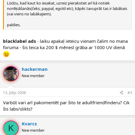
Lūdzu, kad kaut ko iesakat, uzreiz pierakstiet arī kā notiek
norēķiāšanās(čeks, paypal, egold etc), kāpēc tavuprāt tas ir labākais
(vai viens no labākajiem).
paldies.
blacklabel ads
- laiku apakaļ ieteicu vienam čalim no mana
foruma - šis teica ka 200 $ mēnesī grāba ar 1000 UV dienā
hackerman
New member
13. Jūlijs 2008
#3
Varbūt vari arī pakomentēt par šito te adultfriendfinderu? Cik
šis labs/slikts?
Kvarcs
K
New member