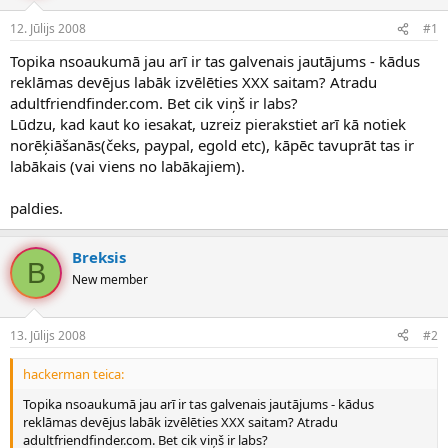
e
d
12. Jūlijs 2008
#1
n
a
a
t
Topika nsoaukumā jau arī ir tas galvenais jautājums - kādus
u
u
reklāmas devējus labāk izvēlēties XXX saitam? Atradu
z
m
adultfriendfinder.com. Bet cik viņš ir labs?
s
s
Lūdzu, kad kaut ko iesakat, uzreiz pierakstiet arī kā notiek
ā
c
norēķiāšanās(čeks, paypal, egold etc), kāpēc tavuprāt tas ir
ē
labākais (vai viens no labākajiem).
j
s
paldies.
Breksis
B
New member
13. Jūlijs 2008
#2
hackerman teica:
Topika nsoaukumā jau arī ir tas galvenais jautājums - kādus
reklāmas devējus labāk izvēlēties XXX saitam? Atradu
adultfriendfinder.com. Bet cik viņš ir labs?