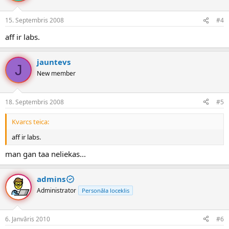
15. Septembris 2008
#4
aff ir labs.
jauntevs
J
New member
18. Septembris 2008
#5
Kvarcs teica:
aff ir labs.
man gan taa neliekas...
admins
Administrator
Personāla loceklis
6. Janvāris 2010
#6