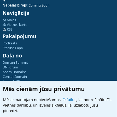
Nepālas birojs:
Coming Soon
Navigācija
Mājas
Vietnes karte
RSS
Pakalpojumu
Podkāsts
Statusa Lapa
Daļa no
Domain Summit
DNForum
Acorn Domains
ConsultDomain
ForumNDD
Domainforum.ro
Mēs cienām jūsu privātumu
27.be
NamesLot
Mēs izmantojam nepieciešamos
sīkfailus
, lai nodrošinātu šīs
Hostmaria
vietnes darbību, un izvēles sīkfailus, lai uzlabotu jūsu
Atbalsts
pieredzi.
Sazinieties ar mums