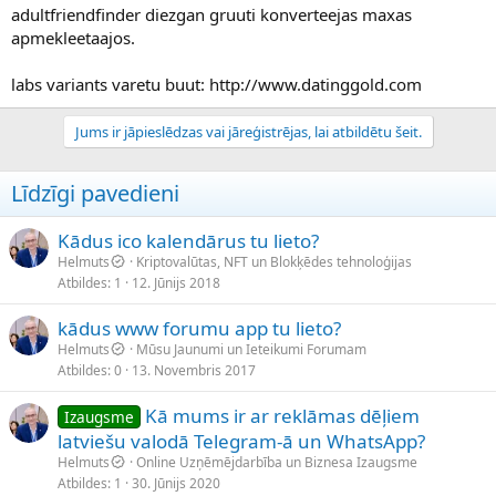
adultfriendfinder diezgan gruuti konverteejas maxas
apmekleetaajos.
labs variants varetu buut: http://www.datinggold.com
Jums ir jāpieslēdzas vai jāreģistrējas, lai atbildētu šeit.
Līdzīgi pavedieni
Kādus ico kalendārus tu lieto?
Helmuts
Kriptovalūtas, NFT un Blokķēdes tehnoloģijas
Atbildes
1
12. Jūnijs 2018
kādus www forumu app tu lieto?
Helmuts
Mūsu Jaunumi un Ieteikumi Forumam
Atbildes
0
13. Novembris 2017
Kā mums ir ar reklāmas dēļiem
Izaugsme
latviešu valodā Telegram-ā un WhatsApp?
Helmuts
Online Uzņēmējdarbība un Biznesa Izaugsme
Atbildes
1
30. Jūnijs 2020