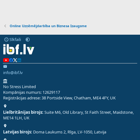
Online Uzņēmējdarbība un Biznesa Izaugsme
Sīkfaili
info@ibf.lv
No Stress Limited
Kompānijas numurs: 12629117
Reģistrācijas adrese: 38 Portside View, Chatham, ME4 4FY, UK
Lielbritānijas birojs:
Suite M6, Old Library, St Faith Street, Maidstone,
ME14 1LH, UK
Latvijas birojs:
Doma Laukums 2, Rīga, LV-1050, Latvija