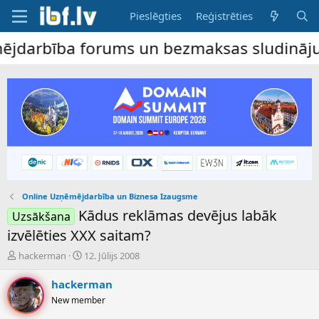
Pieslēgties
Reģistrēties
rbība forums un bezmaksas sludinājumu dēl
Online Uzņēmējdarbība un Biznesa Izaugsme
Kādus reklāmas devējus labāk
Uzsākšana
izvēlēties XXX saitam?
P
S
hackerman
12. Jūlijs 2008
a
ā
v
k
hackerman
e
u
New member
d
m
i
a