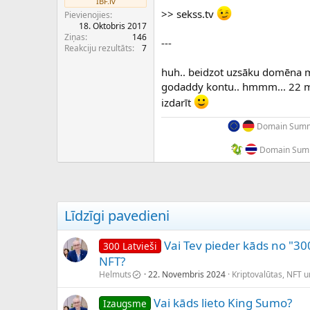
IBF.lv
c
>> sekss.tv
Pievienojies
ē
18. Oktobris 2017
j
Ziņas
146
s
---
Reakciju rezultāts
7
huh.. beidzot uzsāku domēna m
godaddy kontu.. hmmm... 22 mārc
izdarīt
Domain Summi
Domain Summ
Līdzīgi pavedieni
Vai Tev pieder kāds no "300
300 Latvieši
NFT?
Helmuts
22. Novembris 2024
Kriptovalūtas, NFT 
Vai kāds lieto King Sumo?
Izaugsme