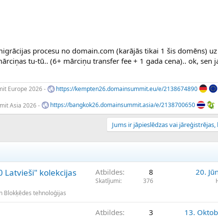
igrācijas procesu no domain.com (karājās tikai 1 šis domēns) u
iņas tu-tū.. (6+ mārciņu transfer fee + 1 gada cena).. ok, sen jau
t Europe 2026 -
https://kempten26.domainsummit.eu/e/2138674890
it Asia 2026 -
https://bangkok26.domainsummit.asia/e/2138700650
Jums ir jāpieslēdzas vai jāreģistrējas, l
 Latvieši" kolekcijas
Atbildes
8
20. Jū
Skatījumi
376
un Blokķēdes tehnoloģijas
Atbildes
3
13. Oktob