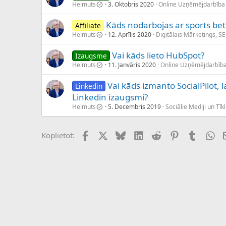
Helmuts
3. Oktobris 2020
Online Uzņēmējdarbība
Kāds nodarbojas ar sports bett
Affiliate
Helmuts
12. Aprīlis 2020
Digitālais Mārketings, S
Vai kāds lieto HubSpot?
Izaugsme
Helmuts
11. Janvāris 2020
Online Uzņēmējdarbīb
Vai kāds izmanto SocialPilot, l
Linkedin
Linkedin izaugsmi?
Helmuts
5. Decembris 2019
Sociālie Mediji un Tīkl
Facebook
X (Twitter)
Bluesky
LinkedIn
Reddit
Pinterest
Tumblr
Wh
Koplietot: