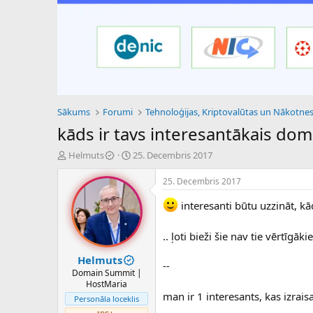
Sākums
Forumi
kāds ir tavs interesantākais do
P
S
Helmuts
25. Decembris 2017
a
ā
v
k
25. Decembris 2017
e
u
d
m
interesanti būtu uzzināt, k
i
a
e
d
.. ļoti bieži šie nav tie vērtī
n
a
a
t
Helmuts
--
u
u
Domain Summit |
z
m
HostMaria
s
s
man ir 1 interesants, kas izrai
Personāla loceklis
ā