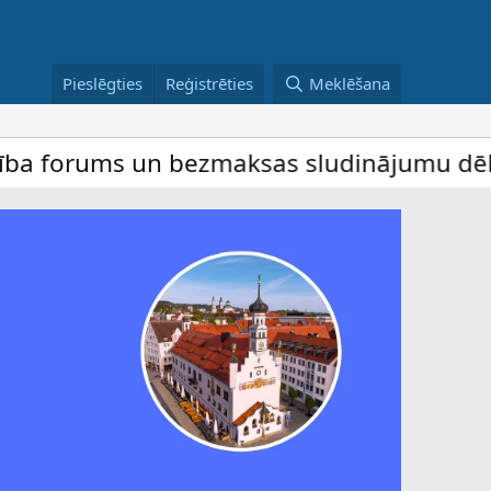
Pieslēgties
Reģistrēties
Meklēšana
ms un bezmaksas sludinājumu dēlis – dalīb