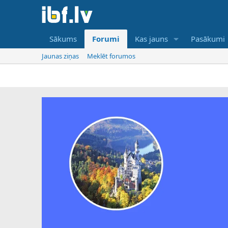
Sākums
Forumi
Kas jauns
Pasākumi
Jaunas ziņas
Meklēt forumos