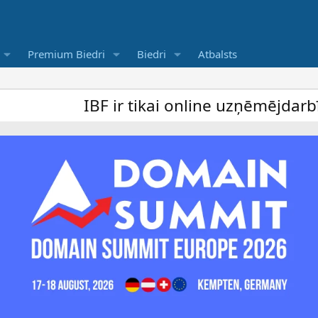
Premium Biedri
Biedri
Atbalsts
IBF ir tikai online uzņēmējdarbība foru