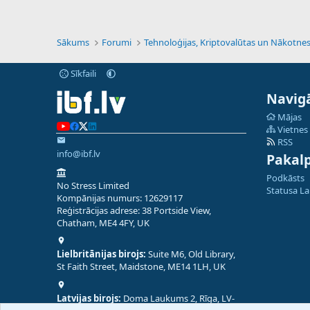
Sākums
Forumi
Sīkfaili
Navigā
Mājas
Vietnes
RSS
info@ibf.lv
Pakal
Podkāsts
No Stress Limited
Statusa L
Kompānijas numurs: 12629117
Reģistrācijas adrese: 38 Portside View,
Chatham, ME4 4FY, UK
Lielbritānijas birojs:
Suite M6, Old Library,
St Faith Street, Maidstone, ME14 1LH, UK
Latvijas birojs:
Doma Laukums 2, Rīga, LV-