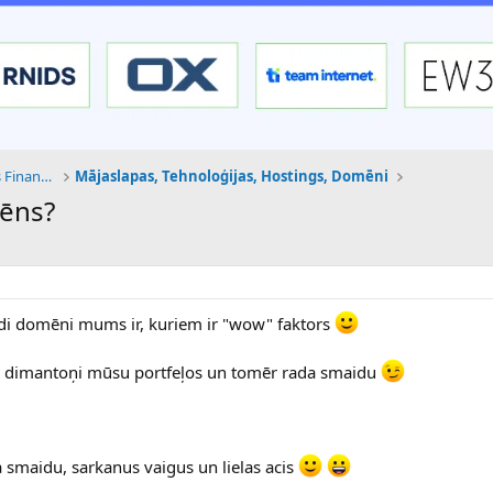
Tehnoloģijas, Kriptovalūtas un Nākotnes Finanses
Mājaslapas, Tehnoloģijas, Hostings, Domēni
mēns?
ādi domēni mums ir, kuriem ir "wow" faktors
gākie dimantoņi mūsu portfeļos un tomēr rada smaidu
sa smaidu, sarkanus vaigus un lielas acis