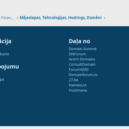
Tehnoloģijas, Kriptovalūtas un Nākotnes Finanses
Mājaslapas, Tehnoloģijas, Hostings, Domēni
cija
Daļa no
Domain Summit
 karte
DNForum
Acorn Domains
ConsultDomain
pojumu
ForumNDD
Domainforum.ro
apa
27.be
NamesLot
Hostmaria