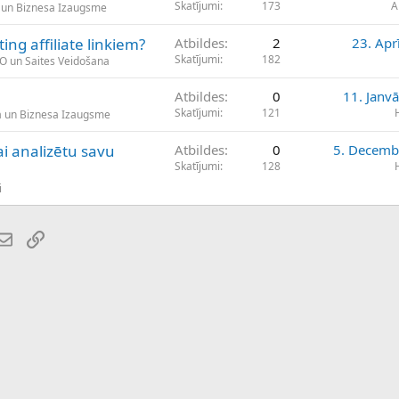
Skatījumi
173
A
 un Biznesa Izaugsme
ing affiliate linkiem?
Atbildes
2
23. Apr
Skatījumi
182
EO un Saites Veidošana
Atbildes
0
11. Janv
Skatījumi
121
a un Biznesa Izaugsme
ai analizētu savu
Atbildes
0
5. Decemb
Skatījumi
128
i
atsApp
E-pasts
Saiti