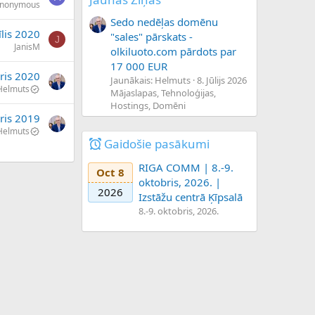
nonymous
Sedo nedēļas domēnu
īlis 2020
"sales" pārskats -
J
JanisM
olkiluoto.com pārdots par
17 000 EUR
āris 2020
Jaunākais: Helmuts
8. Jūlijs 2026
Helmuts
Mājaslapas, Tehnoloģijas,
Hostings, Domēni
ris 2019
Helmuts
Gaidošie pasākumi
RIGA COMM | 8.-9.
Oct 8
oktobris, 2026. |
2026
Izstāžu centrā Ķīpsalā
8.-9. oktobris, 2026.