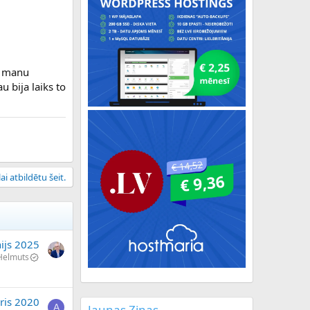
z manu
 bija laiks to
ai atbildētu šeit.
nijs 2025
Helmuts
ris 2020
Jaunas Ziņas
A