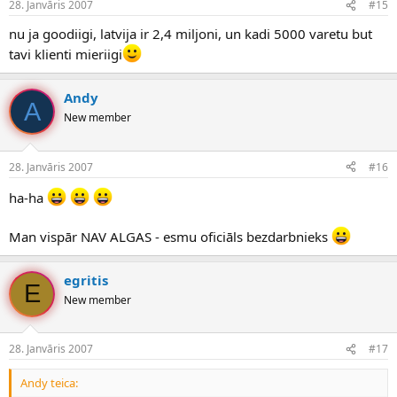
28. Janvāris 2007
#15
nu ja goodiigi, latvija ir 2,4 miljoni, un kadi 5000 varetu but
tavi klienti mieriigi
Andy
A
New member
28. Janvāris 2007
#16
ha-ha
Man vispār NAV ALGAS - esmu oficiāls bezdarbnieks
egritis
E
New member
28. Janvāris 2007
#17
Andy teica: