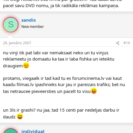
pacel savu DVD nomu, ja tik radikāla reklāmas kampaņa.
sandis
S
New member
28. Janvāris 2007
#10
nu vinji tik pat labi var nemaksaat neko un tu vinjus
reklameetu jo domaatu ka taa ir laba fishka un ieteiktu
draugiem
protams, viegaalk ir tad kad tu es forumcinema.lv vai kaut
kaadu filmas.lv ipashnieks kur jau ir pareizais trafiks; bet nu
tas netraucee pieveersties un pacelt to visu
un 3ls ir grashi? nu jaa, tad 15 centi par nedeljas darbu ir
daudz
individual