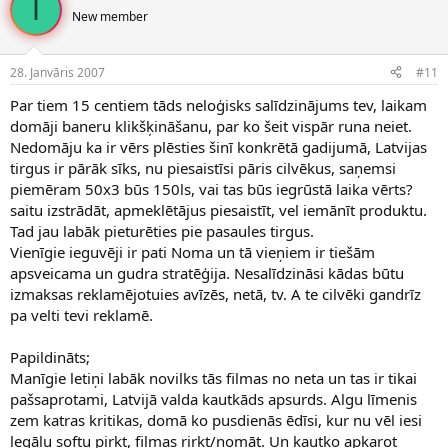
I
New member
28. Janvāris 2007
#11
Par tiem 15 centiem tāds neloģisks salīdzinājums tev, laikam
domāji baneru klikšķināšanu, par ko šeit vispār runa neiet.
Nedomāju ka ir vērs plēsties šinī konkrētā gadijumā, Latvijas
tirgus ir pārāk sīks, nu piesaistīsi pāris cilvēkus, saņemsi
piemēram 50x3 būs 150ls, vai tas būs iegrūstā laika vērts?
saitu izstrādāt, apmeklētājus piesaistīt, vel iemānīt produktu.
Tad jau labāk pieturēties pie pasaules tirgus.
Vienīgie ieguvēji ir pati Noma un tā vieņiem ir tiešām
apsveicama un gudra stratēģija. Nesalīdzināsi kādas būtu
izmaksas reklamējotuies avīzēs, netā, tv. A te cilvēki gandrīz
pa velti tevi reklamē.
Papildināts;
Manīgie letiņi labāk novilks tās filmas no neta un tas ir tikai
pašsaprotami, Latvijā valda kautkāds apsurds. Algu līmenis
zem katras kritikas, domā ko pusdienās ēdīsi, kur nu vēl iesi
legālu softu pirkt, filmas rirkt/nomāt. Un kautko apkarot