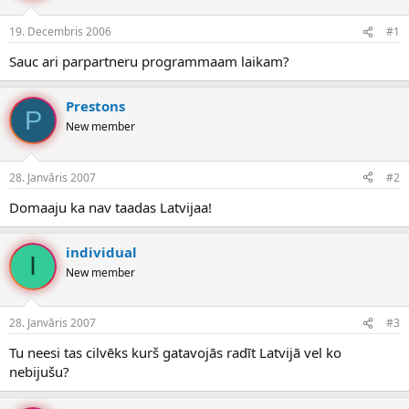
e
d
19. Decembris 2006
#1
n
a
a
t
Sauc ari parpartneru programmaam laikam?
u
u
z
m
s
s
Prestons
P
ā
New member
c
ē
j
28. Janvāris 2007
#2
s
Domaaju ka nav taadas Latvijaa!
individual
I
New member
28. Janvāris 2007
#3
Tu neesi tas cilvēks kurš gatavojās radīt Latvijā vel ko
nebijušu?