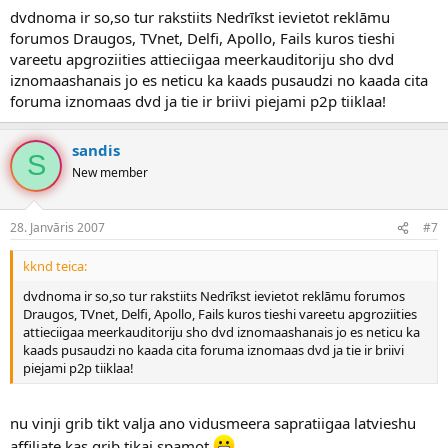
dvdnoma ir so,so tur rakstiits Nedrīkst ievietot reklāmu
forumos Draugos, TVnet, Delfi, Apollo, Fails kuros tieshi
vareetu apgroziities attieciigaa meerkauditoriju sho dvd
iznomaashanais jo es neticu ka kaads pusaudzi no kaada cita
foruma iznomaas dvd ja tie ir briivi piejami p2p tiiklaa!
sandis
S
New member
28. Janvāris 2007
#7
kknd teica:
dvdnoma ir so,so tur rakstiits Nedrīkst ievietot reklāmu forumos
Draugos, TVnet, Delfi, Apollo, Fails kuros tieshi vareetu apgroziities
attieciigaa meerkauditoriju sho dvd iznomaashanais jo es neticu ka
kaads pusaudzi no kaada cita foruma iznomaas dvd ja tie ir briivi
piejami p2p tiiklaa!
nu vinji grib tikt valja ano vidusmeera sapratiigaa latvieshu
affiliate kas grib tikai spamot