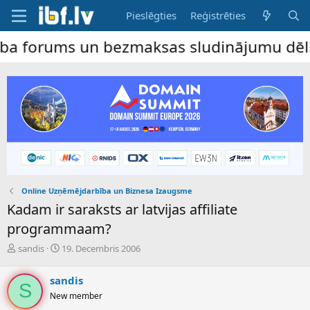
Pieslēgties
Reģistrēties
ms un bezmaksas sludinājumu dēlis – dalīb
Online Uzņēmējdarbība un Biznesa Izaugsme
Kadam ir saraksts ar latvijas affiliate
programmaam?
P
S
sandis
19. Decembris 2006
a
ā
v
k
sandis
e
u
S
New member
d
m
i
a