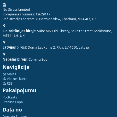
No Stress Limited
Kompānijas numurs: 12629117
Reģistrācijas adrese: 38 Portside View, Chatham, ME4 4FY, UK
Lielbritānijas birojs:
Suite M6, Old Library, St Faith Street, Maidstone,
ME14 1LH, UK
Latvijas birojs:
Doma Laukums 2, Rīga, LV-1050, Latvija
Nepālas birojs:
Coming Soon
Navigācija
Mājas
Vietnes karte
RSS
Pakalpojumu
Podkāsts
Statusa Lapa
Daļa no
Domain Summit