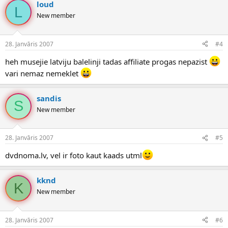
loud
L
New member
28. Janvāris 2007
#4
heh musejie latviju balelinji tadas affiliate progas nepazist
vari nemaz nemeklet
sandis
S
New member
28. Janvāris 2007
#5
dvdnoma.lv, vel ir foto kaut kaads utml
kknd
K
New member
28. Janvāris 2007
#6