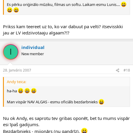
Es pērku oriģinālo mūziku, filmas un softu. Laikam esmu Lunis....
Prikss kam teereet uz to, ko var dabuut pa velti? itsevisskki
jau ar LV iedziivotaaju algaam?!?
individual
I
New member
28. Janvāris 2007
#18
Andy teica:
ha-ha
Man vispār NAV ALGAS - esmu oficiāls bezdarbnieks
Nu ok Andy, es saprotu tev gribas oponēt, bet tu mums vispār
esi īpaš gadijums.
Bezdarbnieks - mijonārs (nu gandrīz).