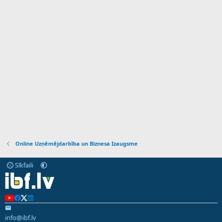
Online Uzņēmējdarbība un Biznesa Izaugsme
Sīkfaili
info@ibf.lv