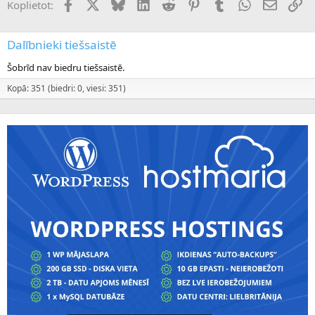
Facebook
X (Twitter)
Bluesky
LinkedIn
Reddit
Pinterest
Tumblr
WhatsApp
E-pasts
Sai
Koplietot:
Dalībnieki tiešsaistē
Šobrīd nav biedru tiešsaistē.
Kopā: 351 (biedri: 0, viesi: 351)