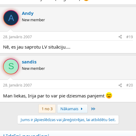
Andy
A
New member
28. Janvāris 2007
#19
Nē, es jau saprotu LV situāciju....
sandis
S
New member
28. Janvāris 2007
#20
Man liekas, Irija par to var pie dziesmas panjemt
Pēdējais
1 no 3
Nākamais
Jums ir jāpieslēdzas vai jāreģistrējas, lai atbildētu šeit.