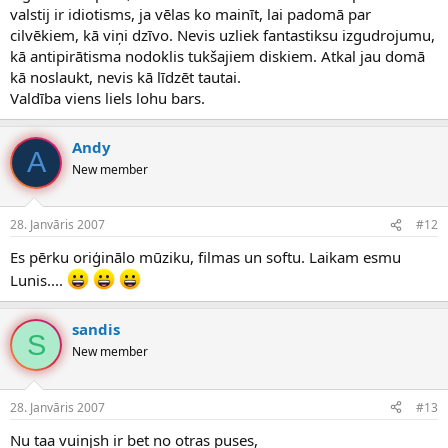
valstij ir idiotisms, ja vēlas ko mainīt, lai padomā par
cilvēkiem, kā viņi dzīvo. Nevis uzliek fantastiksu izgudrojumu,
kā antipirātisma nodoklis tukšajiem diskiem. Atkal jau domā
kā noslaukt, nevis kā līdzēt tautai.
Valdība viens liels lohu bars.
Andy
A
New member
28. Janvāris 2007
#12
Es pērku oriģinālo mūziku, filmas un softu. Laikam esmu
Lunis....
sandis
S
New member
28. Janvāris 2007
#13
Nu taa vuinjsh ir bet no otras puses,