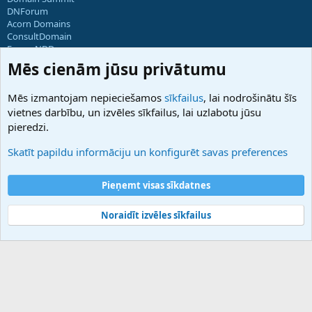
DNForum
Acorn Domains
ConsultDomain
ForumNDD
Domainforum.ro
Mēs cienām jūsu privātumu
27.be
NamesLot
Mēs izmantojam nepieciešamos
sīkfailus
, lai nodrošinātu šīs
Hostmaria
vietnes darbību, un izvēles sīkfailus, lai uzlabotu jūsu
Atbalsts
pieredzi.
Sazinieties ar mums
Palīdzība
Skatīt papildu informāciju un konfigurēt savas preferences
Noteikumi un nosacījumi
Privātuma politika
Pieņemt visas sīkdatnes
Noraidīt izvēles sīkfailus
®
Community platform by XenForo
© 2010-2025 XenForo Ltd.