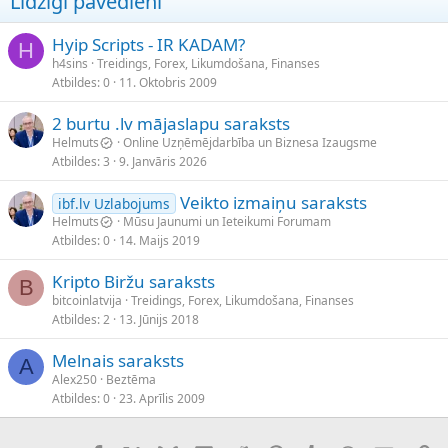
Līdzīgi pavedieni
Hyip Scripts - IR KADAM?
H
h4sins
Treidings, Forex, Likumdošana, Finanses
Atbildes
0
11. Oktobris 2009
2 burtu .lv mājaslapu saraksts
Helmuts
Online Uzņēmējdarbība un Biznesa Izaugsme
Atbildes
3
9. Janvāris 2026
Veikto izmaiņu saraksts
ibf.lv Uzlabojums
Helmuts
Mūsu Jaunumi un Ieteikumi Forumam
Atbildes
0
14. Maijs 2019
Kripto Biržu saraksts
B
bitcoinlatvija
Treidings, Forex, Likumdošana, Finanses
Atbildes
2
13. Jūnijs 2018
Melnais saraksts
A
Alex250
Beztēma
Atbildes
0
23. Aprīlis 2009