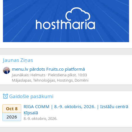
Jaunas Ziņas
menu.lv pārdots Fruits.co platformā
Jaunākais: Helmuts
Piektdiena plkst. 10:03
Mājaslapas, Tehnoloģijas, Hostings, Domēni
Gaidošie pasākumi
RIGA COMM | 8.-9. oktobris, 2026. | Izstāžu centrā
Oct 8
Ķīpsalā
2026
8.-9. oktobris, 2026.