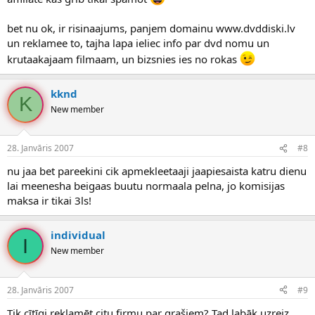
bet nu ok, ir risinaajums, panjem domainu www.dvddiski.lv
un reklamee to, tajha lapa ieliec info par dvd nomu un
krutaakajaam filmaam, un bizsnies ies no rokas
kknd
K
New member
28. Janvāris 2007
#8
nu jaa bet pareekini cik apmekleetaaji jaapiesaista katru dienu
lai meenesha beigaas buutu normaala pelna, jo komisijas
maksa ir tikai 3ls!
individual
I
New member
28. Janvāris 2007
#9
Tik cītīgi reklamēt citu firmu par grašiem? Tad labāk uzreiz