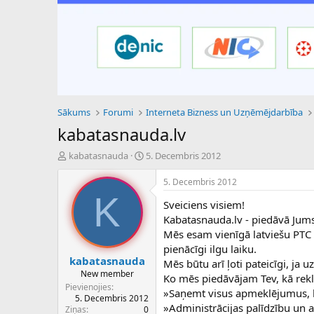
Sākums
Forumi
Interneta Bizness un Uzņēmējdarbība
kabatasnauda.lv
P
S
kabatasnauda
5. Decembris 2012
a
ā
v
k
5. Decembris 2012
e
u
K
Sveiciens visiem!
d
m
i
a
Kabatasnauda.lv - piedāvā Jums
e
d
Mēs esam vienīgā latviešu PTC 
n
a
pienācīgi ilgu laiku.
a
t
kabatasnauda
Mēs būtu arī ļoti pateicīgi, ja
u
u
New member
Ko mēs piedāvājam Tev, kā re
z
m
Pievienojies
»Saņemt visus apmeklējumus, ku
s
s
5. Decembris 2012
ā
»Administrācijas palīdzību un 
Ziņas
0