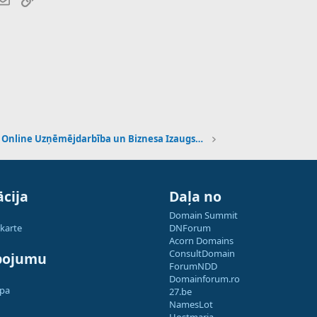
Online Uzņēmējdarbība un Biznesa Izaugsme
cija
Daļa no
Domain Summit
 karte
DNForum
Acorn Domains
ConsultDomain
pojumu
ForumNDD
Domainforum.ro
apa
27.be
NamesLot
Hostmaria