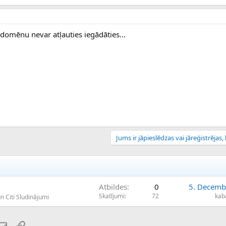
t domēnu nevar atļauties iegādāties...
Jums ir jāpieslēdzas vai jāreģistrējas, l
Atbildes
0
5. Decemb
Skatījumi
72
kab
n Citi Sludinājumi
atsApp
E-pasts
Saiti