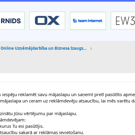
Online Uzņēmējdarbība un Biznesa Izaugsme
 iespēju reklamēt savu mājaslapu un saņemt pretī pasūtīto apmek
mājaslapa un ceram uz reklāmdevēju atsaucību, lai mēs varētu d
 uzzinātu Jūsu vērtējumu par mājaslapu.
klāmdevējam:
rus Tu esi pasūtījis.
atsaucību sakarā ar reklāmas ievietošanu.