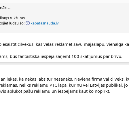
nākt....
ilnīgs tukšums.
tojiet lūdzu šo:
kabatasnauda.lv
esaistīt cilvēkus, kas vēlas reklamēt savu mājaslapu, vienalga k
tams, būs fantastiska iespēja saņemt 100 skatījumus par brīvu.
manliekas, ka nekas labs tur nesanāks. Neviena firma vai cilvēks, k
reklāmas, neliks reklāmu PTC lapā, kur nu vēl Latvijas publikai, jo 
nevis aplūkot pašu reklāmu un iespējams kaut ko nopirkt.