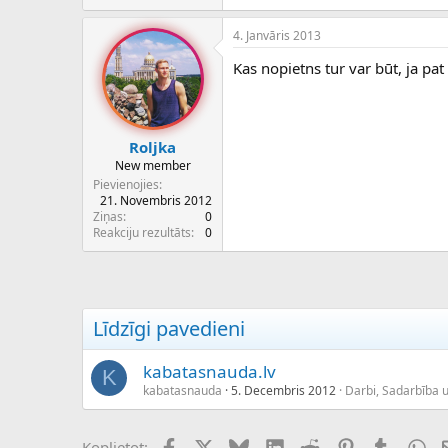
4. Janvāris 2013
Kas nopietns tur var būt, ja pa
Roljka
New member
Pievienojies
21. Novembris 2012
Ziņas
0
Reakciju rezultāts
0
Līdzīgi pavedieni
kabatasnauda.lv
K
kabatasnauda
5. Decembris 2012
Darbi, Sadarbība u
Facebook
X (Twitter)
Bluesky
LinkedIn
Reddit
Pinterest
Tumblr
Wh
Koplietot: