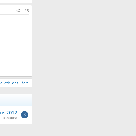
#5
ai atbildētu šeit.
ris 2012
K
atasnauda