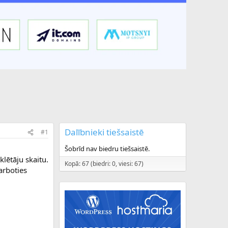
Dalībnieki tiešsaistē
#1
Šobrīd nav biedru tiešsaistē.
lētāju skaitu.
Kopā: 67 (biedri: 0, viesi: 67)
arboties