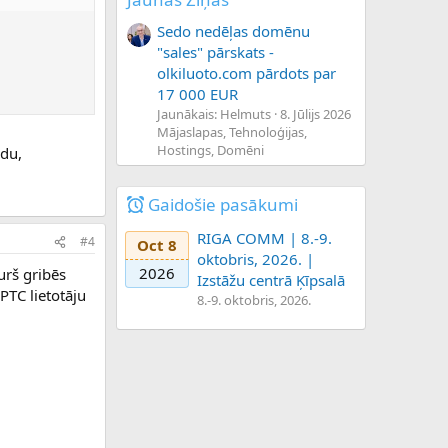
Sedo nedēļas domēnu
"sales" pārskats -
olkiluoto.com pārdots par
17 000 EUR
Jaunākais: Helmuts
8. Jūlijs 2026
Mājaslapas, Tehnoloģijas,
Hostings, Domēni
ādu,
Gaidošie pasākumi
RIGA COMM | 8.-9.
#4
Oct 8
oktobris, 2026. |
2026
urš gribēs
Izstāžu centrā Ķīpsalā
PTC lietotāju
8.-9. oktobris, 2026.