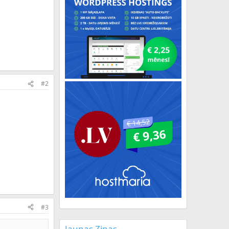
#2
#3
Jaunas Ziņas