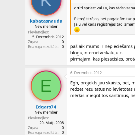
K
grūti spriest vai LV, kas tāds var sa
Piereģistrējos, bet pagaidām tur p
kabatasnauda
Ja u vēl kāds reģistrējas tad izman
New member
Pievienojies
5. Decembris 2012
Ziņas
0
pašlaik mums ir nepieciešams pi
Reakciju rezultāts
0
blogu,internetveikalu,u.c.
pirmajam, kas piesacīsies, pro
6. Decembris 2012
E
Egh, projekts jau skaists, bet, 
redzēt rezultātus no ievietotās 
mērķis ir iegūt tos santīmus, 
Edgars74
New member
Pievienojies
20. Maijs 2008
Ziņas
0
Reakciju rezultāts
0