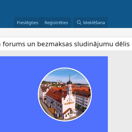
Pieslēgties
Reģistrēties
Meklēšana
n bezmaksas sludinājumu dēlis – dalība ir