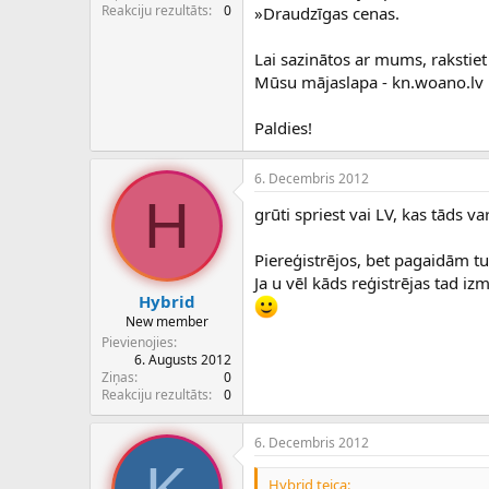
c
Reakciju rezultāts
0
»Draudzīgas cenas.
ē
j
Lai sazinātos ar mums, raksti
s
Mūsu mājaslapa - kn.woano.lv
Paldies!
6. Decembris 2012
H
grūti spriest vai LV, kas tāds var
Piereģistrējos, bet pagaidām tu
Ja u vēl kāds reģistrējas tad iz
Hybrid
New member
Pievienojies
6. Augusts 2012
Ziņas
0
Reakciju rezultāts
0
6. Decembris 2012
Hybrid teica: