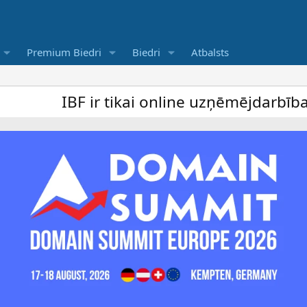
Premium Biedri
Biedri
Atbalsts
F ir tikai online uzņēmējdarbība forums u