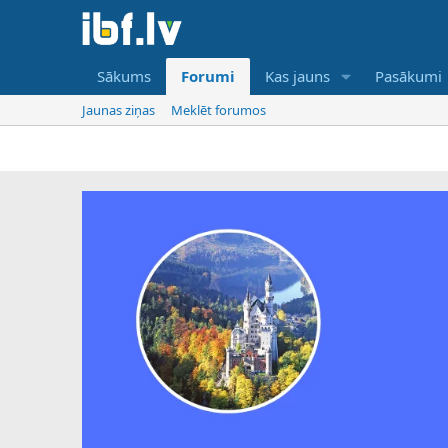
Sākums
Forumi
Kas jauns
Pasākumi
Jaunas ziņas
Meklēt forumos
IB