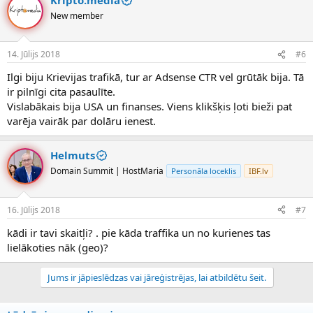
New member
14. Jūlijs 2018
#6
Ilgi biju Krievijas trafikā, tur ar Adsense CTR vel grūtāk bija. Tā
ir pilnīgi cita pasaulīte.
Vislabākais bija USA un finanses. Viens klikšķis ļoti bieži pat
varēja vairāk par dolāru ienest.
Helmuts
Domain Summit | HostMaria
Personāla loceklis
IBF.lv
16. Jūlijs 2018
#7
kādi ir tavi skaitļi? . pie kāda traffika un no kurienes tas
lielākoties nāk (geo)?
Jums ir jāpieslēdzas vai jāreģistrējas, lai atbildētu šeit.