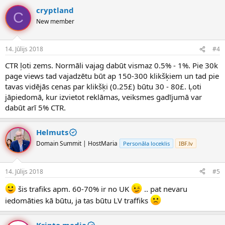
cryptland
C
New member
14. Jūlijs 2018
#4
CTR ļoti zems. Normāli vajag dabūt vismaz 0.5% - 1%. Pie 30k
page views tad vajadzētu būt ap 150-300 klikšķiem un tad pie
tavas vidējās cenas par klikšķi (0.25£) būtu 30 - 80£. Ļoti
jāpiedomā, kur izvietot reklāmas, veiksmes gadījumā var
dabūt arī 5% CTR.
Helmuts
Domain Summit | HostMaria
Personāla loceklis
IBF.lv
14. Jūlijs 2018
#5
šis trafiks apm. 60-70% ir no UK
.. pat nevaru
iedomāties kā būtu, ja tas būtu LV traffiks
Kripto.media