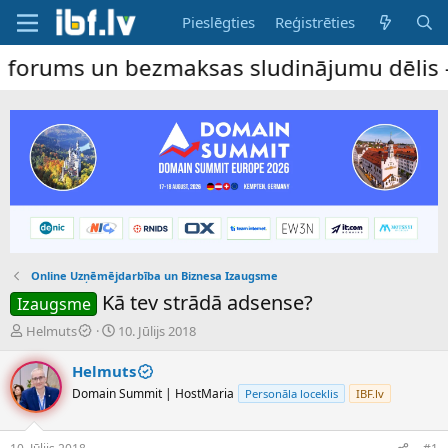
Pieslēgties
Reģistrēties
 un bezmaksas sludinājumu dēlis – dalība i
Online Uzņēmējdarbība un Biznesa Izaugsme
Kā tev strādā adsense?
Izaugsme
P
S
Helmuts
10. Jūlijs 2018
a
ā
v
k
Helmuts
e
u
Domain Summit | HostMaria
Personāla loceklis
IBF.lv
d
m
i
a
e
d