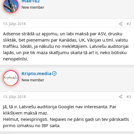
mad182
New member
13. Jūlijs 2018
#2
Adsense strādā uz apjomu, un labi maksā par ASV, drusku
sliktāk, bet pieņemami par Kanādas, UK, Vācijas u.tml. valstu
traffiku. Ideāli, ja nākušu no meklētājiem. Latviešu auditorijai
lapās, un pie tik maza skatījumu skaita tā arī ir, neko būtisku
nenopelnīsi.
Kripto.media
New member
13. Jūlijs 2018
#3
Jā, tā ir. Latviešu auditorija Googlei nav interesanta. Par
klikšķiem maksā maz.
Helmut, neiespringsti. Nepaies ne pāris gadi un tev pārskaitīs
pirmo izmaksu no IBF saita.