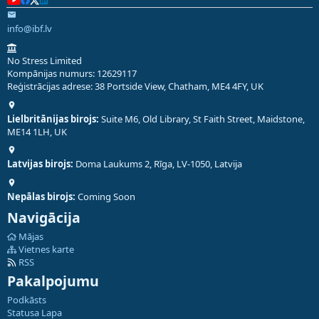
info@ibf.lv
No Stress Limited
Kompānijas numurs: 12629117
Reģistrācijas adrese: 38 Portside View, Chatham, ME4 4FY, UK
Lielbritānijas birojs:
Suite M6, Old Library, St Faith Street, Maidstone,
ME14 1LH, UK
Latvijas birojs:
Doma Laukums 2, Rīga, LV-1050, Latvija
Nepālas birojs:
Coming Soon
Navigācija
Mājas
Vietnes karte
RSS
Pakalpojumu
Podkāsts
Statusa Lapa