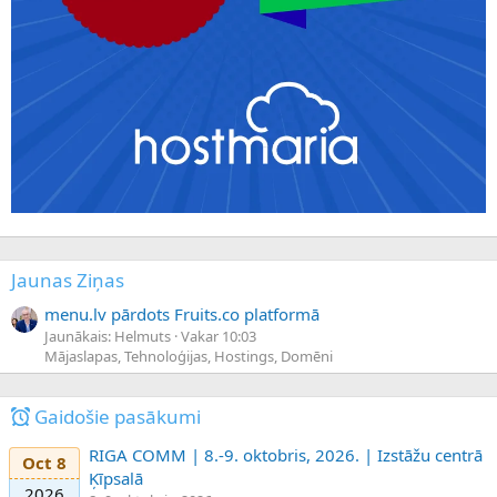
Jaunas Ziņas
menu.lv pārdots Fruits.co platformā
Jaunākais: Helmuts
Vakar 10:03
Mājaslapas, Tehnoloģijas, Hostings, Domēni
Gaidošie pasākumi
RIGA COMM | 8.-9. oktobris, 2026. | Izstāžu centrā
Oct 8
Ķīpsalā
2026