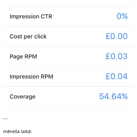
---
mēneša laikā: