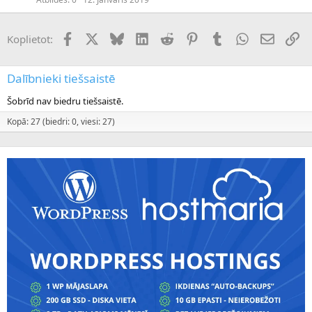
Facebook
X (Twitter)
Bluesky
LinkedIn
Reddit
Pinterest
Tumblr
WhatsApp
E-pasts
Sai
Koplietot:
Dalībnieki tiešsaistē
Šobrīd nav biedru tiešsaistē.
Kopā: 27 (biedri: 0, viesi: 27)