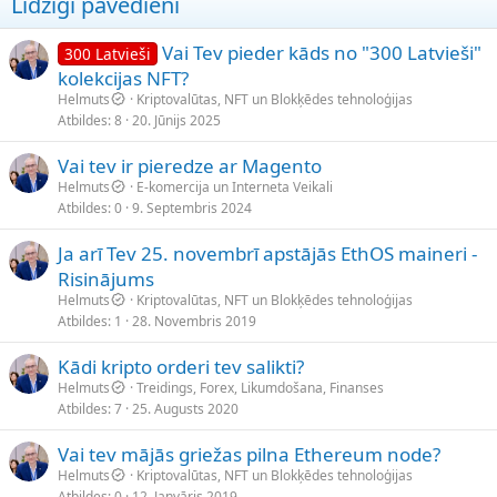
Līdzīgi pavedieni
Vai Tev pieder kāds no "300 Latvieši"
300 Latvieši
kolekcijas NFT?
Helmuts
Kriptovalūtas, NFT un Blokķēdes tehnoloģijas
Atbildes
8
20. Jūnijs 2025
Vai tev ir pieredze ar Magento
Helmuts
E-komercija un Interneta Veikali
Atbildes
0
9. Septembris 2024
Ja arī Tev 25. novembrī apstājās EthOS maineri -
Risinājums
Helmuts
Kriptovalūtas, NFT un Blokķēdes tehnoloģijas
Atbildes
1
28. Novembris 2019
Kādi kripto orderi tev salikti?
Helmuts
Treidings, Forex, Likumdošana, Finanses
Atbildes
7
25. Augusts 2020
Vai tev mājās griežas pilna Ethereum node?
Helmuts
Kriptovalūtas, NFT un Blokķēdes tehnoloģijas
Atbildes
0
12. Janvāris 2019