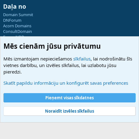
Daļa no
Domain Summit
DNForum
Acorn Domains
ConsultDomain
ForumNDD
Domainforum.ro
Mēs cienām jūsu privātumu
27.be
NamesLot
Mēs izmantojam nepieciešamos
sīkfailus
, lai nodrošinātu šīs
Hostmaria
vietnes darbību, un izvēles sīkfailus, lai uzlabotu jūsu
Atbalsts
pieredzi.
Sazinieties ar mums
Palīdzība
Skatīt papildu informāciju un konfigurēt savas preferences
Noteikumi un nosacījumi
Privātuma politika
Pieņemt visas sīkdatnes
Noraidīt izvēles sīkfailus
®
Community platform by XenForo
© 2010-2025 XenForo Ltd.