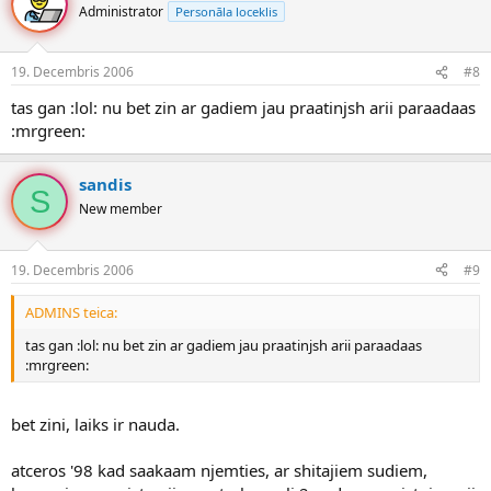
Administrator
Personāla loceklis
19. Decembris 2006
#8
tas gan :lol: nu bet zin ar gadiem jau praatinjsh arii paraadaas
:mrgreen:
sandis
S
New member
19. Decembris 2006
#9
ADMINS teica:
tas gan :lol: nu bet zin ar gadiem jau praatinjsh arii paraadaas
:mrgreen:
bet zini, laiks ir nauda.
atceros '98 kad saakaam njemties, ar shitajiem sudiem,