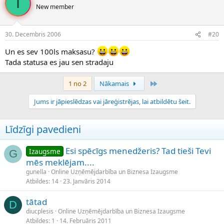
I
c
New member
i
j
a
30. Decembris 2006
#20
s
:
Un es sev 100ls maksasu?
Tada statusa es jau sen stradaju
Pēdējais
1 no 2
Nākamais
Jums ir jāpieslēdzas vai jāreģistrējas, lai atbildētu šeit.
Līdzīgi pavedieni
Esi spēcīgs menedžeris? Tad tieši Tevi
Izaugsme
G
mēs meklējam....
gunella
Online Uzņēmējdarbība un Biznesa Izaugsme
Atbildes
14
23. Janvāris 2014
tātad
D
diucplesis
Online Uzņēmējdarbība un Biznesa Izaugsme
Atbildes
1
14. Februāris 2011