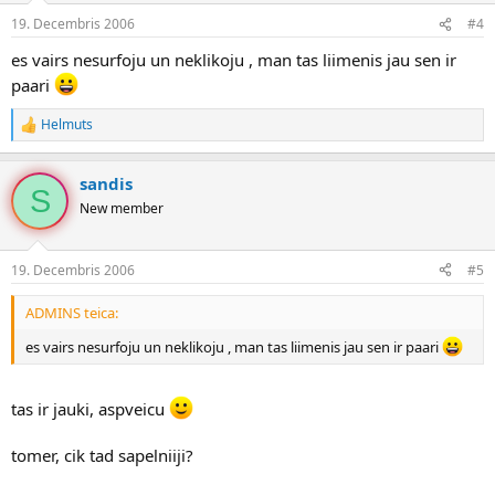
19. Decembris 2006
#4
es vairs nesurfoju un neklikoju , man tas liimenis jau sen ir
paari
Helmuts
R
e
a
sandis
k
S
c
New member
i
j
a
19. Decembris 2006
#5
s
:
ADMINS teica:
es vairs nesurfoju un neklikoju , man tas liimenis jau sen ir paari
tas ir jauki, aspveicu
tomer, cik tad sapelniiji?