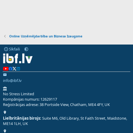
Online Uzņēmējdarbība un Biznesa Izaugsme
Sīkfaili
info@ibf.lv
No Stress Limited
Kompānijas numurs: 12629117
Reģistrācijas adrese: 38 Portside View, Chatham, ME4 4FY, UK
Lielbritānijas birojs:
Suite M6, Old Library, St Faith Street, Maidstone,
ME14 1LH, UK