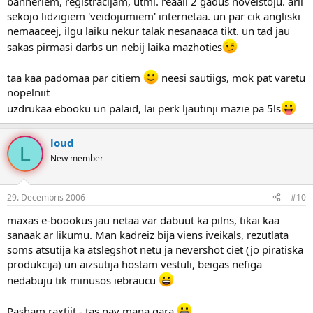
banneriem, registracijam, utml. reaali 2 gadus noveistoju. arii
sekojo lidzigiem 'veidojumiem' internetaa. un par cik angliski
nemaaceej, ilgu laiku nekur talak nesanaaca tikt. un tad jau
sakas pirmasi darbs un nebij laika mazhoties
taa kaa padomaa par citiem
neesi sautiigs, mok pat varetu
nopelniit
uzdrukaa ebooku un palaid, lai perk ljautinji mazie pa 5ls
loud
L
New member
29. Decembris 2006
#10
maxas e-boookus jau netaa var dabuut ka pilns, tikai kaa
sanaak ar likumu. Man kadreiz bija viens iveikals, rezutlata
soms atsutija ka atslegshot netu ja nevershot ciet (jo piratiska
produkcija) un aizsutija hostam vestuli, beigas nefiga
nedabuju tik minusos iebraucu
Pasham raxtiit - tas nav mana gara