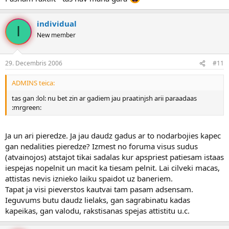
individual
I
New member
29. Decembris 2006
#11
ADMINS teica:
tas gan :lol: nu bet zin ar gadiem jau praatinjsh arii paraadaas
:mrgreen:
Ja un ari pieredze. Ja jau daudz gadus ar to nodarbojies kapec
gan nedalities pieredze? Izmest no foruma visus sudus
(atvainojos) atstajot tikai sadalas kur apspriest patiesam istaas
iespejas nopelnit un macit ka tiesam pelnit. Lai cilveki macas,
attistas nevis iznieko laiku spaidot uz baneriem.
Tapat ja visi pieverstos kautvai tam pasam adsensam.
Ieguvums butu daudz lielaks, gan sagrabinatu kadas
kapeikas, gan valodu, rakstisanas spejas attistitu u.c.