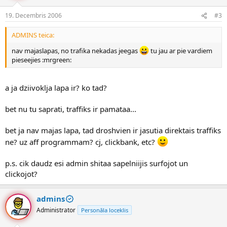
19. Decembris 2006
#3
ADMINS teica:
nav majaslapas, no trafika nekadas jeegas
tu jau ar pie vardiem
pieseejies :mrgreen:
a ja dziivoklja lapa ir? ko tad?
bet nu tu saprati, traffiks ir pamataa...
bet ja nav majas lapa, tad droshvien ir jasutia direktais traffiks
ne? uz aff programmam? cj, clickbank, etc?
p.s. cik daudz esi admin shitaa sapelniijis surfojot un
clickojot?
admins
Administrator
Personāla loceklis