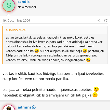
sandis
S
New member
19. Decembris 2006
#7
ADMINS teica:
es jau teicu, lai tak izveelaas kaa pelniit, uz neko konkreetu es
nemudinaashu. briiva izveele. pats kad nupat atklaaju ka netaa var
dabuut kaukadus dolaarus, tad bija par klikiem un vestuleem,
karoch aatri apnika
nu bet alinjam saklikshkinaju
pectam jau
12dp un tie laiki - i celjojumaa aizlaidu, gan partijus sponsoreju.
karoch izniekoju visu. cik viegli naaca, tik viegli aizgaaja
vot tas ir slikti, kaut kas liidziigs kaa bernam ljaut izveleeties
starp konfekteem un normaalu partiku.
p.s. jaa, ar inetaa pelniitu naudu ir jaiemacas apieties,
nepietiek izrekjinat, cik ls tramvajam un cik lati pajkai
admins