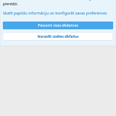
Atbalsts
pieredzi.
Sazinieties ar mums
Palīdzība
Skatīt papildu informāciju un konfigurēt savas preferences
Noteikumi un nosacījumi
Privātuma politika
Pieņemt visas sīkdatnes
Noraidīt izvēles sīkfailus
®
Community platform by XenForo
© 2010-2025 XenForo Ltd.