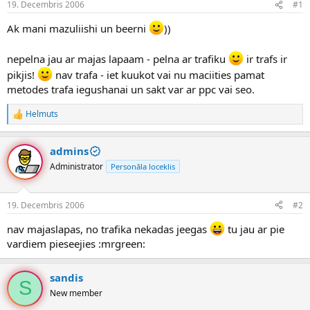
19. Decembris 2006
#1
n
a
a
t
Ak mani mazuliishi un beerni
))
u
u
z
m
s
s
nepelna jau ar majas lapaam - pelna ar trafiku
ir trafs ir
ā
pikjis!
nav trafa - iet kuukot vai nu maciities pamat
c
metodes trafa iegushanai un sakt var ar ppc vai seo.
ē
j
Helmuts
s
R
e
a
admins
k
c
Administrator
Personāla loceklis
i
j
a
19. Decembris 2006
#2
s
:
nav majaslapas, no trafika nekadas jeegas
tu jau ar pie
vardiem pieseejies :mrgreen:
sandis
S
New member