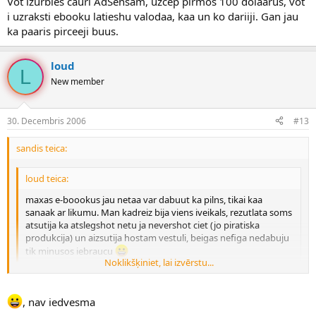
Vot izurbies cauri AdSensam, uzcep pirmos 100 dolaarus, vot
i uzraksti ebooku latieshu valodaa, kaa un ko dariiji. Gan jau
ka paaris pirceeji buus.
loud
L
New member
30. Decembris 2006
#13
sandis teica:
loud teica:
maxas e-boookus jau netaa var dabuut ka pilns, tikai kaa
sanaak ar likumu. Man kadreiz bija viens iveikals, rezutlata soms
atsutija ka atslegshot netu ja nevershot ciet (jo piratiska
produkcija) un aizsutija hostam vestuli, beigas nefiga nedabuju
tik minusos iebraucu
Noklikšķiniet, lai izvērstu...
Pasham raxtiit - tas nav mana gara
Noklikšķiniet, lai izvērstu...
, nav iedvesma
Vecit, sac beidzot ar pratu draudzeeties. Taa kaa lunji kaut kaadi - pa