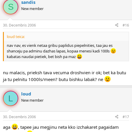
sandis
S
New member
30. Decembris 2006
#16
loud teica:
nav nav, es vienk netaa gribu paplidus piepelnities, taa jau es
shanceju pa adminu dazhas lapas, kopaa menesi kadi 100ls
kabatas naudai pietiek, bet bish pa maz
nu malacis, prieksh tava vecuma droshvien ir ok; bet ka butu
ja tu pelnitu 1000ls/meen? butu bishku labak? ne
loud
L
New member
30. Decembris 2006
#17
aga
, tapee jau megjinu neta kko izchakaret pagaidam