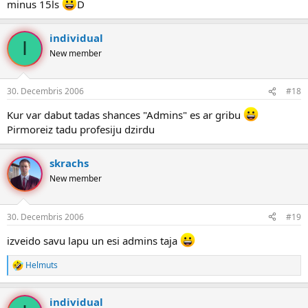
minus 15ls
D
individual
I
New member
30. Decembris 2006
#18
Kur var dabut tadas shances "Admins" es ar gribu
Pirmoreiz tadu profesiju dzirdu
skrachs
New member
30. Decembris 2006
#19
izveido savu lapu un esi admins taja
Helmuts
R
e
a
individual
k