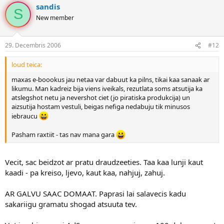
sandis
S
New member
29. Decembris 2006
#12
loud teica:
maxas e-boookus jau netaa var dabuut ka pilns, tikai kaa sanaak ar
likumu. Man kadreiz bija viens iveikals, rezutlata soms atsutija ka
atslegshot netu ja nevershot ciet (jo piratiska produkcija) un
aizsutija hostam vestuli, beigas nefiga nedabuju tik minusos
iebraucu
Pasham raxtiit - tas nav mana gara
Vecit, sac beidzot ar pratu draudzeeties. Taa kaa lunji kaut
kaadi - pa kreiso, ljevo, kaut kaa, nahjuj, zahuj.
AR GALVU SAAC DOMAAT. Paprasi lai salavecis kadu
sakariigu gramatu shogad atsuuta tev.