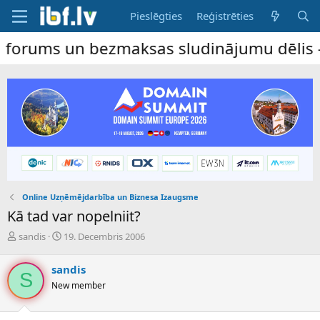
Pieslēgties
Reģistrēties
 un bezmaksas sludinājumu dēlis – dalība 
Online Uzņēmējdarbība un Biznesa Izaugsme
Kā tad var nopelniit?
P
S
sandis
19. Decembris 2006
a
ā
v
k
sandis
e
u
S
New member
d
m
i
a
e
d