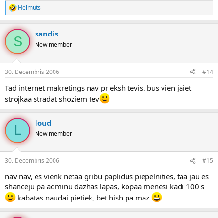
kreiso, ljevo, kaut kaa, nahjuj, zahuj.
Helmuts
R
e
AR GALVU SAAC DOMAAT. Paprasi lai salavecis kadu sakariigu
a
gramatu shogad atsuuta tev.
sandis
k
S
c
New member
i
Vot izurbies cauri AdSensam, uzcep pirmos 100 dolaarus, vot i
j
uzraksti ebooku latieshu valodaa, kaa un ko dariiji. Gan jau ka paaris
a
pirceeji buus.
30. Decembris 2006
#14
s
:
Tad internet makretings nav prieksh tevis, bus vien jaiet
strojkaa stradat shoziem tev
loud
L
New member
30. Decembris 2006
#15
nav nav, es vienk netaa gribu paplidus piepelnities, taa jau es
shanceju pa adminu dazhas lapas, kopaa menesi kadi 100ls
kabatas naudai pietiek, bet bish pa maz