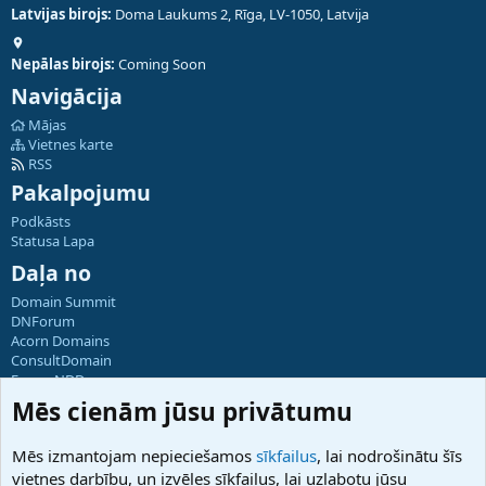
Latvijas birojs:
Doma Laukums 2, Rīga, LV-1050, Latvija
Nepālas birojs:
Coming Soon
Navigācija
Mājas
Vietnes karte
RSS
Pakalpojumu
Podkāsts
Statusa Lapa
Daļa no
Domain Summit
DNForum
Acorn Domains
ConsultDomain
ForumNDD
Domainforum.ro
Mēs cienām jūsu privātumu
27.be
NamesLot
Mēs izmantojam nepieciešamos
sīkfailus
, lai nodrošinātu šīs
Hostmaria
vietnes darbību, un izvēles sīkfailus, lai uzlabotu jūsu