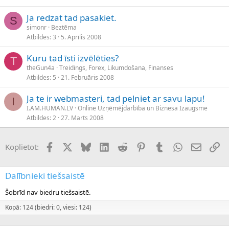
Ja redzat tad pasakiet.
S
simonr
Beztēma
Atbildes
3
5. Aprīlis 2008
Kuru tad īsti izvēlēties?
T
theGun4a
Treidings, Forex, Likumdošana, Finanses
Atbildes
5
21. Februāris 2008
Ja te ir webmasteri, tad pelniet ar savu lapu!
I
I.AM.HUMAN.LV
Online Uzņēmējdarbība un Biznesa Izaugsme
Atbildes
2
27. Marts 2008
Facebook
X (Twitter)
Bluesky
LinkedIn
Reddit
Pinterest
Tumblr
WhatsApp
E-pasts
Sai
Koplietot:
Dalībnieki tiešsaistē
Šobrīd nav biedru tiešsaistē.
Kopā: 124 (biedri: 0, viesi: 124)