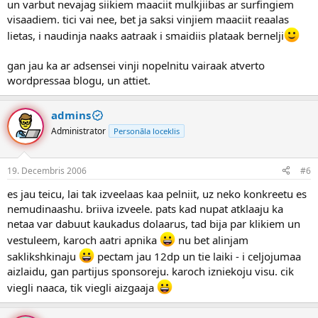
un varbut nevajag siikiem maaciit mulkjiibas ar surfingiem
visaadiem. tici vai nee, bet ja saksi vinjiem maaciit reaalas
lietas, i naudinja naaks aatraak i smaidiis plataak bernelji
gan jau ka ar adsensei vinji nopelnitu vairaak atverto
wordpressaa blogu, un attiet.
admins
Administrator
Personāla loceklis
19. Decembris 2006
#6
es jau teicu, lai tak izveelaas kaa pelniit, uz neko konkreetu es
nemudinaashu. briiva izveele. pats kad nupat atklaaju ka
netaa var dabuut kaukadus dolaarus, tad bija par klikiem un
vestuleem, karoch aatri apnika
nu bet alinjam
saklikshkinaju
pectam jau 12dp un tie laiki - i celjojumaa
aizlaidu, gan partijus sponsoreju. karoch izniekoju visu. cik
viegli naaca, tik viegli aizgaaja