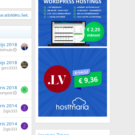
ai atbildētu šeit.
lijs 2018
Helmuts
nijs 2018
gors3333
āris 2018
K
kompots
ris 2014
Z
Zigis333
ris 2014
Z
Zigis333
Jaunas Ziņas