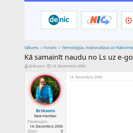
Sākums
Forumi
Kā samainīt naudu no Ls uz e-go
P
S
Briksons
14. Decembris 2006
a
ā
v
k
14. Decembris 2006
e
u
d
m
i
a
e
d
n
a
a
t
Briksons
u
u
New member
z
m
Pievienojies
s
s
14. Decembris 2006
ā
Ziņas
0