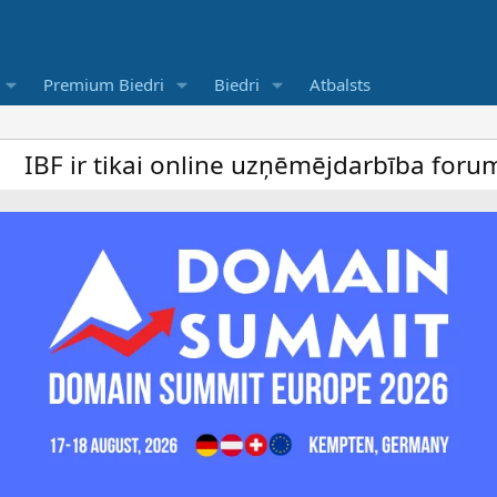
Premium Biedri
Biedri
Atbalsts
 tikai online uzņēmējdarbība forums un be