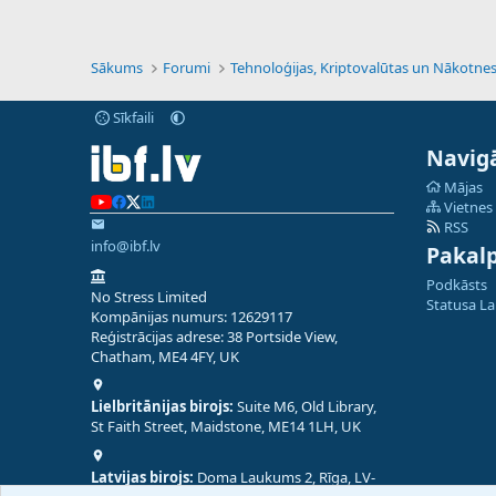
Sākums
Forumi
Sīkfaili
Navigā
Mājas
Vietnes
RSS
info@ibf.lv
Pakal
Podkāsts
No Stress Limited
Statusa L
Kompānijas numurs: 12629117
Reģistrācijas adrese: 38 Portside View,
Chatham, ME4 4FY, UK
Lielbritānijas birojs:
Suite M6, Old Library,
St Faith Street, Maidstone, ME14 1LH, UK
Latvijas birojs:
Doma Laukums 2, Rīga, LV-