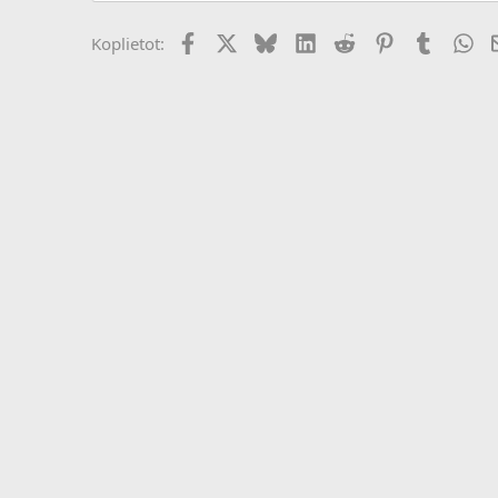
Facebook
X (Twitter)
Bluesky
LinkedIn
Reddit
Pinterest
Tumblr
Wh
Koplietot: