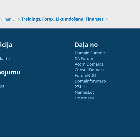
Tehnoloģijas, Kriptovalūtas un Nākotnes Finanses
Treidings, Forex, Likumdošana, Finanses
cija
Daļa no
Domain Summit
 karte
DNForum
Acorn Domains
ConsultDomain
pojumu
ForumNDD
Domainforum.ro
apa
27.be
NamesLot
Hostmaria