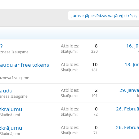
Jums ir jāpieslēdzas vai jāreģistrējas, l
?
Atbildes
8
16. Jū
Skatījumi
230
iznesa Izaugsme
audu ar free tokens
Atbildes
10
13. Jū
Skatījumi
181
Biznesa Izaugsme
naudu
Atbildes
2
29. Janv
Skatījumi
101
iznesa Izaugsme
uzkrājumu
Atbildes
0
26. Februā
Skatījumi
72
 Sludinājumi
uzkrājumu
Atbildes
0
26. Februā
Skatījumi
71
 Sludinājumi