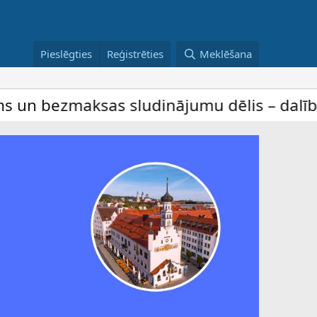
Pieslēgties
Reģistrēties
Meklēšana
zmaksas sludinājumu dēlis – dalība ir bez 