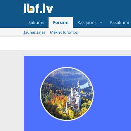
Sākums
Forumi
Kas jauns
Pasākumi
Jaunas ziņas
Meklēt forumos
IBF ir