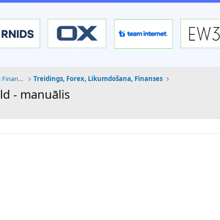
Tehnoloģijas, Kriptovalūtas un Nākotnes Finanses
Treidings, Forex, Likumdošana, Finanses
ld - manuālis