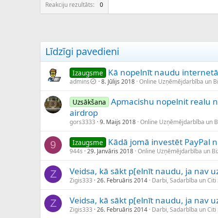
c
Reakciju rezultāts
0
ē
j
s
Līdzīgi pavedieni
Kā nopelnīt naudu internetā
Izaugsme
admins
8. Jūlijs 2018
Online Uzņēmējdarbība un B
Apmacishu nopelnit realu n
Uzsākšana
airdrop
gors3333
9. Maijs 2018
Online Uzņēmējdarbība un 
Kādā jomā investēt PayPal 
Izaugsme
9
944s
29. Janvāris 2018
Online Uzņēmējdarbība un B
Veidsa, kā sākt p[elnīt naudu, ja nav 
Z
Zigis333
26. Februāris 2014
Darbi, Sadarbība un Citi
Veidsa, kā sākt p[elnīt naudu, ja nav 
Z
Zigis333
26. Februāris 2014
Darbi, Sadarbība un Citi