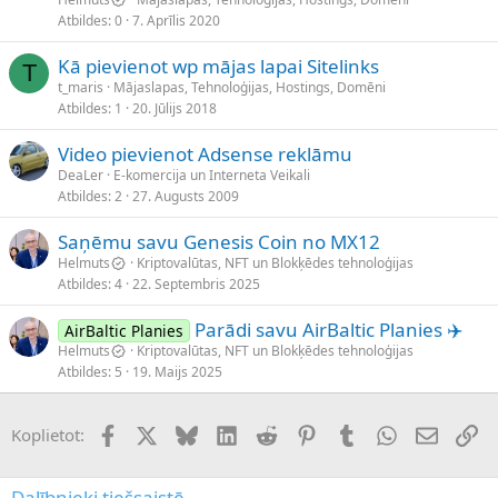
Atbildes
0
7. Aprīlis 2020
Kā pievienot wp mājas lapai Sitelinks
T
t_maris
Mājaslapas, Tehnoloģijas, Hostings, Domēni
Atbildes
1
20. Jūlijs 2018
Video pievienot Adsense reklāmu
DeaLer
E-komercija un Interneta Veikali
Atbildes
2
27. Augusts 2009
Saņēmu savu Genesis Coin no MX12
Helmuts
Kriptovalūtas, NFT un Blokķēdes tehnoloģijas
Atbildes
4
22. Septembris 2025
Parādi savu AirBaltic Planies ✈️
AirBaltic Planies
Helmuts
Kriptovalūtas, NFT un Blokķēdes tehnoloģijas
Atbildes
5
19. Maijs 2025
Facebook
X (Twitter)
Bluesky
LinkedIn
Reddit
Pinterest
Tumblr
WhatsApp
E-pasts
Sai
Koplietot:
Dalībnieki tiešsaistē