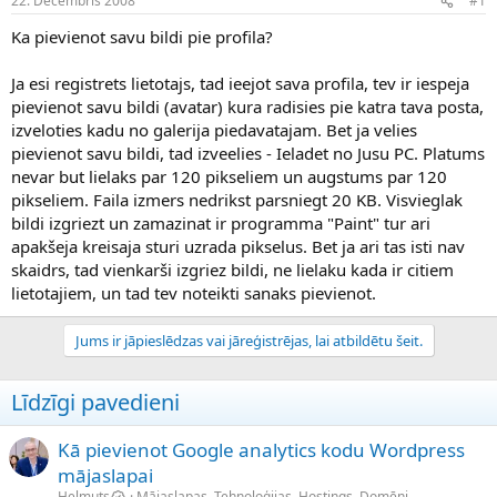
22. Decembris 2008
#1
n
a
a
t
Ka pievienot savu bildi pie profila?
u
u
z
m
Ja esi registrets lietotajs, tad ieejot sava profila, tev ir iespeja
s
s
pievienot savu bildi (avatar) kura radisies pie katra tava posta,
ā
c
izveloties kadu no galerija piedavatajam. Bet ja velies
ē
pievienot savu bildi, tad izveelies - Ieladet no Jusu PC. Platums
j
nevar but lielaks par 120 pikseliem un augstums par 120
s
pikseliem. Faila izmers nedrikst parsniegt 20 KB. Visvieglak
bildi izgriezt un zamazinat ir programma "Paint" tur ari
apakšeja kreisaja sturi uzrada pikselus. Bet ja ari tas isti nav
skaidrs, tad vienkarši izgriez bildi, ne lielaku kada ir citiem
lietotajiem, un tad tev noteikti sanaks pievienot.
Jums ir jāpieslēdzas vai jāreģistrējas, lai atbildētu šeit.
Līdzīgi pavedieni
Kā pievienot Google analytics kodu Wordpress
mājaslapai
Helmuts
Mājaslapas, Tehnoloģijas, Hostings, Domēni