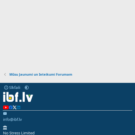
Mūsu Jaunumi un Ieteikumi Forumam
Sīkfaili
info@ibf.lv
No Stress Limited