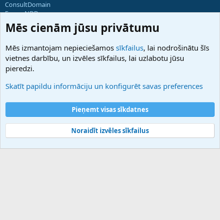
ConsultDomain
ForumNDD
Domainforum.ro
Mēs cienām jūsu privātumu
27.be
NamesLot
Mēs izmantojam nepieciešamos
sīkfailus
, lai nodrošinātu šīs
Hostmaria
vietnes darbību, un izvēles sīkfailus, lai uzlabotu jūsu
Atbalsts
pieredzi.
Sazinieties ar mums
Palīdzība
Skatīt papildu informāciju un konfigurēt savas preferences
Noteikumi un nosacījumi
Privātuma politika
Pieņemt visas sīkdatnes
Noraidīt izvēles sīkfailus
®
Community platform by XenForo
© 2010-2025 XenForo Ltd.