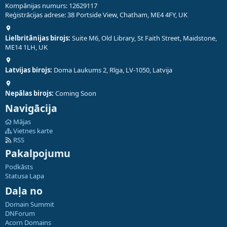
Kompānijas numurs: 12629117
Reģistrācijas adrese: 38 Portside View, Chatham, ME4 4FY, UK
Lielbritānijas birojs:
Suite M6, Old Library, St Faith Street, Maidstone,
ME14 1LH, UK
Latvijas birojs:
Doma Laukums 2, Rīga, LV-1050, Latvija
Nepālas birojs:
Coming Soon
Navigācija
Mājas
Vietnes karte
RSS
Pakalpojumu
Podkāsts
Statusa Lapa
Daļa no
Domain Summit
DNForum
Acorn Domains