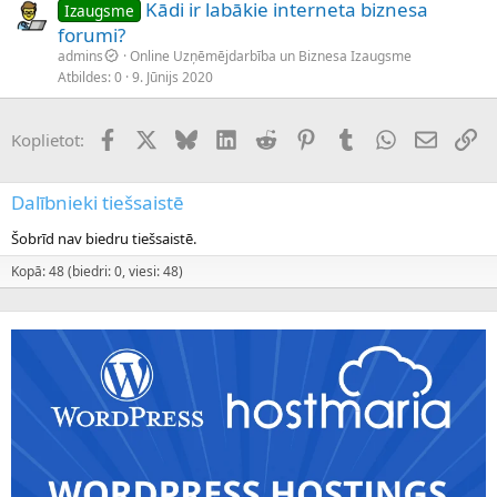
Kādi ir labākie interneta biznesa
Izaugsme
forumi?
admins
Online Uzņēmējdarbība un Biznesa Izaugsme
Atbildes
0
9. Jūnijs 2020
Facebook
X (Twitter)
Bluesky
LinkedIn
Reddit
Pinterest
Tumblr
WhatsApp
E-pasts
Sai
Koplietot:
Dalībnieki tiešsaistē
Šobrīd nav biedru tiešsaistē.
Kopā: 48 (biedri: 0, viesi: 48)