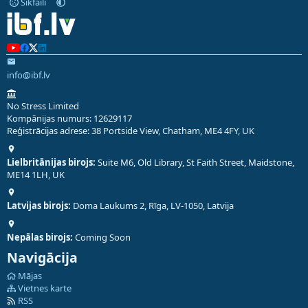
Sīkfaili
info@ibf.lv
No Stress Limited
Kompānijas numurs: 12629117
Reģistrācijas adrese: 38 Portside View, Chatham, ME4 4FY, UK
Lielbritānijas birojs:
Suite M6, Old Library, St Faith Street, Maidstone,
ME14 1LH, UK
Latvijas birojs:
Doma Laukums 2, Rīga, LV-1050, Latvija
Nepālas birojs:
Coming Soon
Navigācija
Mājas
Vietnes karte
RSS