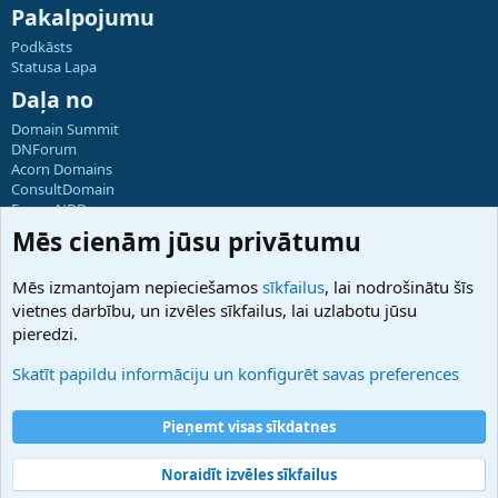
Pakalpojumu
Podkāsts
Statusa Lapa
Daļa no
Domain Summit
DNForum
Acorn Domains
ConsultDomain
ForumNDD
Domainforum.ro
Mēs cienām jūsu privātumu
27.be
NamesLot
Mēs izmantojam nepieciešamos
sīkfailus
, lai nodrošinātu šīs
Hostmaria
vietnes darbību, un izvēles sīkfailus, lai uzlabotu jūsu
Atbalsts
pieredzi.
Sazinieties ar mums
Palīdzība
Skatīt papildu informāciju un konfigurēt savas preferences
Noteikumi un nosacījumi
Privātuma politika
Pieņemt visas sīkdatnes
Noraidīt izvēles sīkfailus
®
Community platform by XenForo
© 2010-2025 XenForo Ltd.