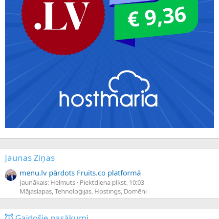
Jaunas Ziņas
menu.lv pārdots Fruits.co platformā
Jaunākais: Helmuts
Piektdiena plkst. 10:03
Mājaslapas, Tehnoloģijas, Hostings, Domēni
Gaidošie pasākumi