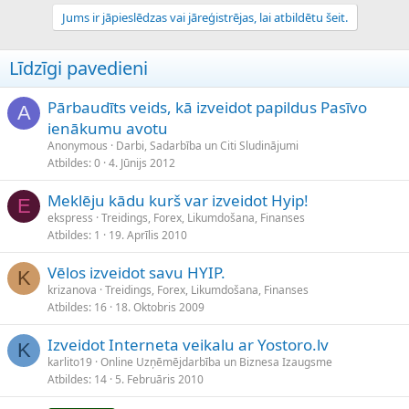
Jums ir jāpieslēdzas vai jāreģistrējas, lai atbildētu šeit.
Līdzīgi pavedieni
Pārbaudīts veids, kā izveidot papildus Pasīvo
A
ienākumu avotu
Anonymous
Darbi, Sadarbība un Citi Sludinājumi
Atbildes
0
4. Jūnijs 2012
Meklēju kādu kurš var izveidot Hyip!
E
ekspress
Treidings, Forex, Likumdošana, Finanses
Atbildes
1
19. Aprīlis 2010
Vēlos izveidot savu HYIP.
K
krizanova
Treidings, Forex, Likumdošana, Finanses
Atbildes
16
18. Oktobris 2009
Izveidot Interneta veikalu ar Yostoro.lv
K
karlito19
Online Uzņēmējdarbība un Biznesa Izaugsme
Atbildes
14
5. Februāris 2010