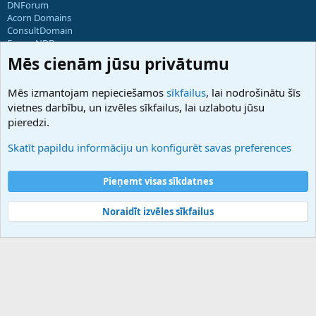
DNForum
Acorn Domains
ConsultDomain
ForumNDD
Domainforum.ro
Mēs cienām jūsu privātumu
27.be
NamesLot
Mēs izmantojam nepieciešamos
sīkfailus
, lai nodrošinātu šīs
Hostmaria
vietnes darbību, un izvēles sīkfailus, lai uzlabotu jūsu
Atbalsts
pieredzi.
Sazinieties ar mums
Palīdzība
Skatīt papildu informāciju un konfigurēt savas preferences
Noteikumi un nosacījumi
Privātuma politika
Pieņemt visas sīkdatnes
Noraidīt izvēles sīkfailus
®
Community platform by XenForo
© 2010-2025 XenForo Ltd.