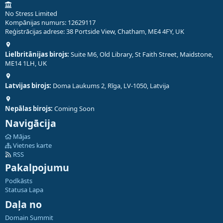
No Stress Limited
Kompānijas numurs: 12629117
Reģistrācijas adrese: 38 Portside View, Chatham, ME4 4FY, UK
Lielbritānijas birojs:
Suite M6, Old Library, St Faith Street, Maidstone,
ME14 1LH, UK
Latvijas birojs:
Doma Laukums 2, Rīga, LV-1050, Latvija
Nepālas birojs:
Coming Soon
Navigācija
Mājas
Vietnes karte
RSS
Pakalpojumu
Podkāsts
Statusa Lapa
Daļa no
Domain Summit