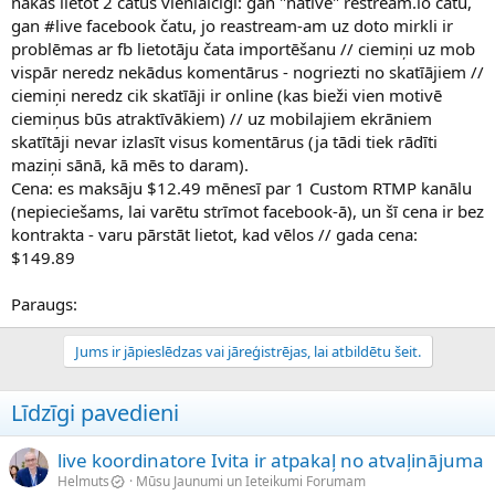
nākas lietot 2 čatus vienlaicīgi: gan "native" restream.io čatu,
gan #live facebook čatu, jo reastream-am uz doto mirkli ir
problēmas ar fb lietotāju čata importēšanu // ciemiņi uz mob
vispār neredz nekādus komentārus - nogriezti no skatīājiem //
ciemiņi neredz cik skatīāji ir online (kas bieži vien motivē
ciemiņus būs atraktīvākiem) // uz mobilajiem ekrāniem
skatītāji nevar izlasīt visus komentārus (ja tādi tiek rādīti
maziņi sānā, kā mēs to daram).
Cena: es maksāju $12.49 mēnesī par 1 Custom RTMP kanālu
(nepieciešams, lai varētu strīmot facebook-ā), un šī cena ir bez
kontrakta - varu pārstāt lietot, kad vēlos // gada cena:
$149.89
Paraugs:
Jums ir jāpieslēdzas vai jāreģistrējas, lai atbildētu šeit.
Līdzīgi pavedieni
live koordinatore Ivita ir atpakaļ no atvaļinājuma
Helmuts
Mūsu Jaunumi un Ieteikumi Forumam