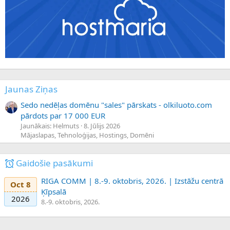
Jaunas Ziņas
Sedo nedēļas domēnu "sales" pārskats - olkiluoto.com
pārdots par 17 000 EUR
Jaunākais: Helmuts
8. Jūlijs 2026
Mājaslapas, Tehnoloģijas, Hostings, Domēni
Gaidošie pasākumi
RIGA COMM | 8.-9. oktobris, 2026. | Izstāžu centrā
Oct 8
Ķīpsalā
2026
8.-9. oktobris, 2026.