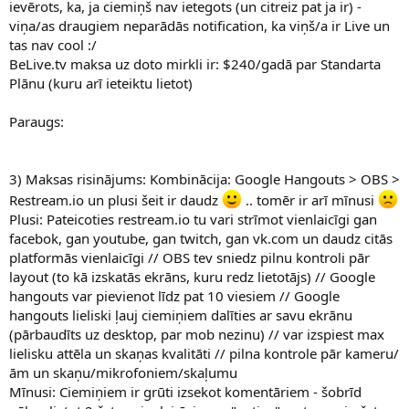
ievērots, ka, ja ciemiņš nav ietegots (un citreiz pat ja ir) -
viņa/as draugiem neparādās notification, ka viņš/a ir Live un
tas nav cool :/
BeLive.tv maksa uz doto mirkli ir: $240/gadā par Standarta
Plānu (kuru arī ieteiktu lietot)
Paraugs:
3) Maksas risinājums: Kombinācija: Google Hangouts > OBS >
Restream.io un plusi šeit ir daudz
.. tomēr ir arī mīnusi
Plusi: Pateicoties restream.io tu vari strīmot vienlaicīgi gan
facebok, gan youtube, gan twitch, gan vk.com un daudz citās
platformās vienlaicīgi // OBS tev sniedz pilnu kontroli pār
layout (to kā izskatās ekrāns, kuru redz lietotājs) // Google
hangouts var pievienot līdz pat 10 viesiem // Google
hangouts lieliski ļauj ciemiņiem dalīties ar savu ekrānu
(pārbaudīts uz desktop, par mob nezinu) // var izspiest max
lielisku attēla un skaņas kvalitāti // pilna kontrole pār kameru/
ām un skaņu/mikrofoniem/skaļumu
Mīnusi: Ciemiņiem ir grūti izsekot komentāriem - šobrīd