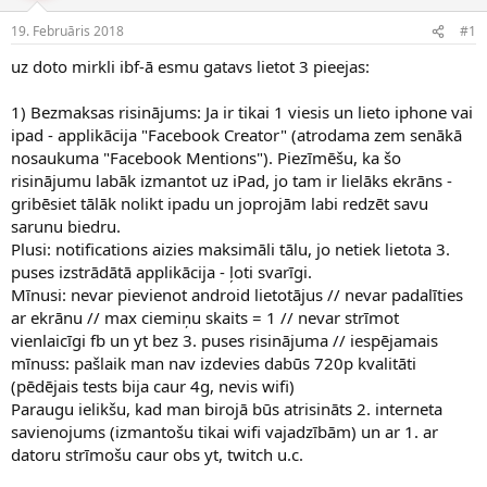
e
d
19. Februāris 2018
#1
n
a
a
t
uz doto mirkli ibf-ā esmu gatavs lietot 3 pieejas:
u
u
z
m
1) Bezmaksas risinājums: Ja ir tikai 1 viesis un lieto iphone vai
s
s
ipad - applikācija "Facebook Creator" (atrodama zem senākā
ā
c
nosaukuma "Facebook Mentions"). Piezīmēšu, ka šo
ē
risinājumu labāk izmantot uz iPad, jo tam ir lielāks ekrāns -
j
gribēsiet tālāk nolikt ipadu un joprojām labi redzēt savu
s
sarunu biedru.
Plusi: notifications aizies maksimāli tālu, jo netiek lietota 3.
puses izstrādātā applikācija - ļoti svarīgi.
Mīnusi: nevar pievienot android lietotājus // nevar padalīties
ar ekrānu // max ciemiņu skaits = 1 // nevar strīmot
vienlaicīgi fb un yt bez 3. puses risinājuma // iespējamais
mīnuss: pašlaik man nav izdevies dabūs 720p kvalitāti
(pēdējais tests bija caur 4g, nevis wifi)
Paraugu ielikšu, kad man birojā būs atrisināts 2. interneta
savienojums (izmantošu tikai wifi vajadzībām) un ar 1. ar
datoru strīmošu caur obs yt, twitch u.c.