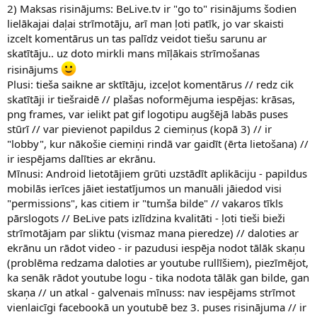
2) Maksas risinājums: BeLive.tv ir "go to" risinājums šodien
lielākajai daļai strīmotāju, arī man ļoti patīk, jo var skaisti
izcelt komentārus un tas palīdz veidot tiešu sarunu ar
skatītāju.. uz doto mirkli mans mīļākais strīmošanas
risinājums
Plusi: tieša saikne ar sktītāju, izceļot komentārus // redz cik
skatītāji ir tiešraidē // plašas noformējuma iespējas: krāsas,
png frames, var ielikt pat gif logotipu augšējā labās puses
stūrī // var pievienot papildus 2 ciemiņus (kopā 3) // ir
"lobby", kur nākošie ciemiņi rindā var gaidīt (ērta lietošana) //
ir iespējams dalīties ar ekrānu.
Mīnusi: Android lietotājiem grūti uzstādīt aplikāciju - papildus
mobilās ierīces jāiet iestatījumos un manuāli jāiedod visi
"permissions", kas citiem ir "tumša bilde" // vakaros tīkls
pārslogots // BeLive pats izlīdzina kvalitāti - ļoti tieši bieži
strīmotājam par sliktu (vismaz mana pieredze) // daloties ar
ekrānu un rādot video - ir pazudusi iespēja nodot tālāk skaņu
(problēma redzama daloties ar youtube rullīšiem), piezīmējot,
ka senāk rādot youtube logu - tika nodota tālāk gan bilde, gan
skaņa // un atkal - galvenais mīnuss: nav iespējams strīmot
vienlaicīgi facebookā un youtubē bez 3. puses risinājuma // ir