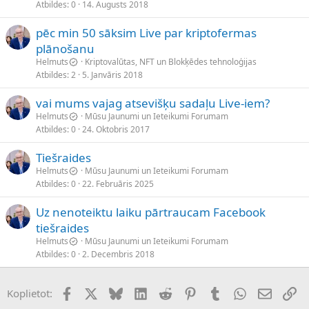
Atbildes
0
14. Augusts 2018
pēc min 50 sāksim Live par kriptofermas
plānošanu
Helmuts
Kriptovalūtas, NFT un Blokķēdes tehnoloģijas
Atbildes
2
5. Janvāris 2018
vai mums vajag atsevišķu sadaļu Live-iem?
Helmuts
Mūsu Jaunumi un Ieteikumi Forumam
Atbildes
0
24. Oktobris 2017
Tiešraides
Helmuts
Mūsu Jaunumi un Ieteikumi Forumam
Atbildes
0
22. Februāris 2025
Uz nenoteiktu laiku pārtraucam Facebook
tiešraides
Helmuts
Mūsu Jaunumi un Ieteikumi Forumam
Atbildes
0
2. Decembris 2018
Facebook
X (Twitter)
Bluesky
LinkedIn
Reddit
Pinterest
Tumblr
WhatsApp
E-pasts
Sai
Koplietot: