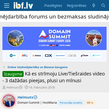
Pieslēgties
Reģistrēties
rbība forums un bezmaksas sludinājumu dēl
Online Uzņēmējdarbība un Biznesa Izaugsme
Kā es strīmoju Live/Tiešraides video
Izaugsme
- 3 dažādas pieejas, plusi un mīnusi
P
S
Helmuts
19. Februāris 2018
a
ā
v
k
Helmuts
e
u
Domain Summit | HostMaria
Personāla loceklis
IBF.lv
d
m
i
a