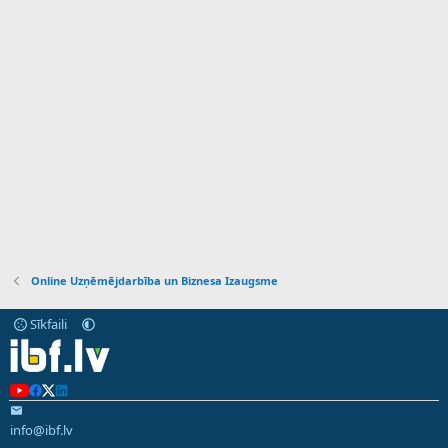
Online Uzņēmējdarbība un Biznesa Izaugsme
Sīkfaili
info@ibf.lv