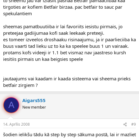
to sheemu jau var izlasiit pashaa Betfair pamaaciibaa kaa
bīstamu spēli šai sistēmai, pat biju pārliecināts, ka būs 0:0. Tā gan
tirgoties ar kofiem Betfair birzaa. pac betfair to sauc par
nebija, bet spēle saspringta...
spekulantiem
sheemas pamatbuutiiba ir lai favoriits iesistu pirmais, jo
preteejaa gadiijumaa kofi saak leekaak preteeji.
es tomeer izveelos droshaaku risinaajumu, ja ir paarlieciiba ka
buus vaarti tad lieku uz to ka ka speelee buus 1 un vairaak.
protams kofs videeji ir 1.1 bet vismaz nav jaastreso kursh
iesitiis pirmais un kaa beigsies speele
jautaajums vai kaadam ir kaada sisteema vai sheema prieks
betfair zirgiem ?
Aigars555
A
New member
14. Aprīlis 2008
#9
šodien ielikšu tādu kā step by step sākuma postā, lai ir mazliet