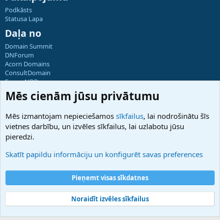
Podkāsts
Statusa Lapa
Daļa no
Domain Summit
DNForum
Acorn Domains
ConsultDomain
ForumNDD
Domainforum.ro
Mēs cienām jūsu privātumu
27.be
NamesLot
Mēs izmantojam nepieciešamos
sīkfailus
, lai nodrošinātu šīs
Hostmaria
vietnes darbību, un izvēles sīkfailus, lai uzlabotu jūsu
Atbalsts
pieredzi.
Sazinieties ar mums
Palīdzība
Skatīt papildu informāciju un konfigurēt savas preferences
Noteikumi un nosacījumi
Privātuma politika
Pieņemt visas sīkdatnes
Noraidīt izvēles sīkfailus
®
Community platform by XenForo
© 2010-2025 XenForo Ltd.