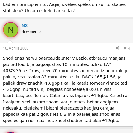
kādiem principiem tu, Aigar, izvēlies spēles un kur tu skaties
statistiku? Un ar cik lielu banku tas?
Nx
N
New member
16. Aprīlis 2008
#14
Shodienas nervu paarbaude Inter v Lazio, atbraucu maajaas
jau tad kad bija pagaajushas 10 minuutes, uzliku LAY
40@3.35 uz Draw, peec 70 minuutes jau nedaudz neomoliigi
palika, rezultaataa 83 minuutee uzliku BACK 165@1.56, ja
paliek draw znachit -1.6gbp tikai, ja kaads tomeer vinnee tad
-120gbp, nu tad vinji beigaas nospeeleeja 0:0 un viss
kaartiibaa, bet Roma v Catania viss bija ok, +14gbp. Karoch ar
Itaaljiem veel laikam shaadi var jokoties, bet ar angljiem
neiesaku, pietiekami biezhi pieredzeets kad jau otrajaa
papildlaikaa pat 2 golus iesit. Blin a paareejaas shodienas
speeles gan normaali iet, zheel shodien tad tikai +12gbp.