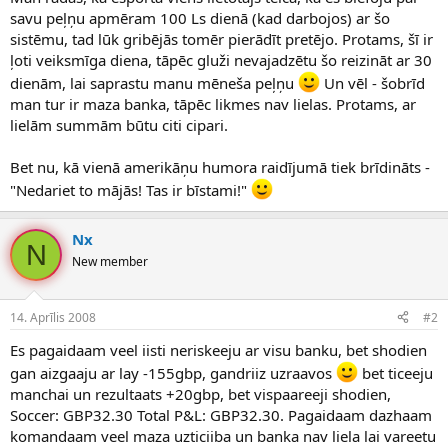
savu peļņu apmēram 100 Ls dienā (kad darbojos) ar šo
sistēmu, tad lūk gribējās tomēr pierādīt pretējo. Protams, šī ir
ļoti veiksmīga diena, tāpēc gluži nevajadzētu šo reizināt ar 30
dienām, lai saprastu manu mēneša peļņu
Un vēl - šobrīd
man tur ir maza banka, tāpēc likmes nav lielas. Protams, ar
lielām summām būtu citi cipari.
Bet nu, kā vienā amerikāņu humora raidījumā tiek brīdināts -
"Nedariet to mājās! Tas ir bīstami!"
Nx
N
New member
14. Aprīlis 2008
#2
Es pagaidaam veel iisti neriskeeju ar visu banku, bet shodien
gan aizgaaju ar lay -155gbp, gandriiz uzraavos
bet ticeeju
manchai un rezultaats +20gbp, bet vispaareeji shodien,
Soccer: GBP32.30 Total P&L: GBP32.30. Pagaidaam dazhaam
komandaam veel maza uzticiiba un banka nav liela lai vareetu