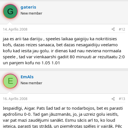
gateris
G
New member
14. Aprīlis 2008
#12
jaa es arii taa dariiju , speeles laikaa gaigiiju ka nokritiisies
kofs, dazas reizes sanaaca, bet dazas nesagaidiiju veelamo
kofu kad iesita jau golu. ir dienas kad nau neviena normaala
speele , tad var vienkaarshi gadiit 80 minuuti ar rezultaatu 2:0
un panjem kofu no 1.05 1.01
EmAls
E
New member
16. Aprīlis 2008
#13
Iespaidīgi, Aigar. Pats šad tad ar to nodarbojos, bet es parasti
apdrošinu 0-0. Tad gan jāuzmanās, jo, ja uzreiz golu iesitīs,
var pat mazi zaudējumi sanākt. Esmu sācis arī to, ko loud
ieteica, parasti tas strādā, un piemērotas spēles ir vairāk. Pēc