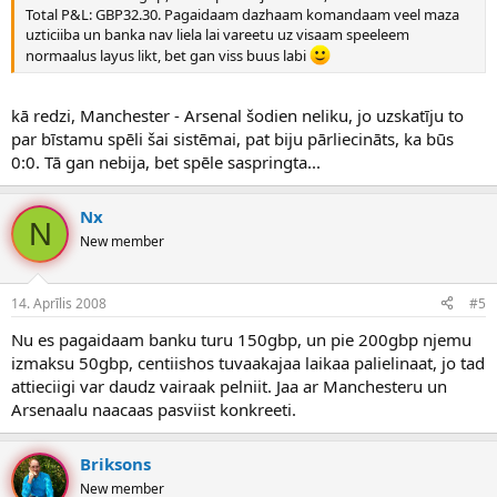
Total P&L: GBP32.30. Pagaidaam dazhaam komandaam veel maza
uzticiiba un banka nav liela lai vareetu uz visaam speeleem
normaalus layus likt, bet gan viss buus labi
kā redzi, Manchester - Arsenal šodien neliku, jo uzskatīju to
par bīstamu spēli šai sistēmai, pat biju pārliecināts, ka būs
0:0. Tā gan nebija, bet spēle saspringta...
Nx
N
New member
14. Aprīlis 2008
#5
Nu es pagaidaam banku turu 150gbp, un pie 200gbp njemu
izmaksu 50gbp, centiishos tuvaakajaa laikaa palielinaat, jo tad
attieciigi var daudz vairaak pelniit. Jaa ar Manchesteru un
Arsenaalu naacaas pasviist konkreeti.
Briksons
New member