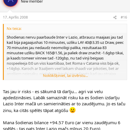
New member
17. Aprīlis 2008
#16
Nx teica:
Shodienas nervu paarbaude Inter v Lazio, atbraucu maajaas jau tad
kad bija pagaajushas 10 minuutes, uzliku LAY 40@3.35 uz Draw, peec
70 minuutes jau nedaudz neomoliigi palika, rezultaataa 83
minuutee uzliku BACK 165@1.56, ja paliek draw znachit -1.6gbp tikai,
ja kaads tomeer vinnee tad -120gbp, nu tad vinji beigaas
nospeeleeja 0:0 un viss kaartiibaa, bet Roma v Catania viss bija ok,
+14gbp. Karoch ar Itaaljiem veel laikam shaadi var jokoties, bet ar
angljiem neiesaku, pietiekami biezhi pieredzeets kad jau otrajaa
Noklikšķiniet, lai izvērstu...
papildlaikaa pat 2 golus iesit. Blin a paareejaas shodienas speeles
gan normaali iet, zheel shodien tad tikai +12gbp.
Tas jau ir risks - es sākumā tā darīju... agri vai velu
apdedzināsies. Labāk samazināt risku ka es šodien izdarīju
Lazio Inter mačā un samierināties ar to zaudējumu. Jo es taču
zinu, ka citās spēlēs tāpat atgūšu
Mana šodienas bilance +94.57 Euro (ar vienu zaudējumu 6
spēlēs - tas pats Inter Lazio mačs mīnus 20 Euro)