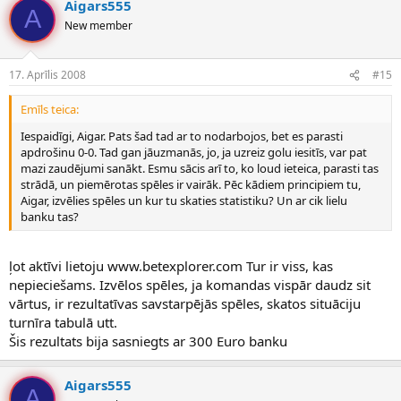
Aigars555
A
New member
17. Aprīlis 2008
#15
Emīls teica:
Iespaidīgi, Aigar. Pats šad tad ar to nodarbojos, bet es parasti
apdrošinu 0-0. Tad gan jāuzmanās, jo, ja uzreiz golu iesitīs, var pat
mazi zaudējumi sanākt. Esmu sācis arī to, ko loud ieteica, parasti tas
strādā, un piemērotas spēles ir vairāk. Pēc kādiem principiem tu,
Aigar, izvēlies spēles un kur tu skaties statistiku? Un ar cik lielu
banku tas?
ļot aktīvi lietoju www.betexplorer.com Tur ir viss, kas
nepieciešams. Izvēlos spēles, ja komandas vispār daudz sit
vārtus, ir rezultatīvas savstarpējās spēles, skatos situāciju
turnīra tabulā utt.
Šis rezultats bija sasniegts ar 300 Euro banku
Aigars555
A