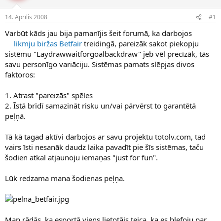
e
d
14. Aprīlis 2008
#1
n
a
a
t
Varbūt kāds jau bija pamanījis šeit forumā, ka darbojos
u
u
likmju biržas Betfair
treidingā, pareizāk sakot piekopju
z
m
s
s
sistēmu "Laydrawwaitforgoalbackdraw" jeb vēl precīzāk, tās
ā
savu personīgo variāciju. Sistēmas pamats slēpjas divos
c
faktoros:
ē
j
1. Atrast "pareizās" spēles
s
2. Īstā brīdī samazināt risku un/vai pārvērst to garantētā
peļņā.
Tā kā tagad aktīvi darbojos ar savu projektu totolv.com, tad
vairs īsti nesanāk daudz laika pavadīt pie šīs sistēmas, taču
šodien atkal atjaunoju iemaņas "just for fun".
Lūk redzama mana šodienas peļņa.
Man rādās, ka esportā viens lietotājs teica, ka es blefoju par