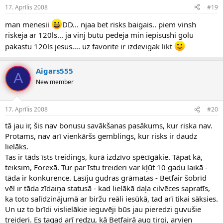
17. Aprīlis 2008
#19
man menesii
DD... njaa bet risks baigais.. piem vinsh
riskeja ar 120ls... ja vinj butu pedeja min iepisushi golu
pakastu 120ls jesus.... uz favorite ir izdevigak likt
Aigars555
A
New member
17. Aprīlis 2008
#20
tā jau ir, šis nav bonusu savākšanas pasākums, kur riska nav.
Protams, nav arī vienkāršs gemblings, kur risks ir daudz
lielāks.
Tas ir tāds īsts treidings, kurā izdzīvo spēcīgākie. Tāpat kā,
teiksim, Forexā. Tur par īstu treideri var kļūt 10 gadu laikā -
tāda ir konkurence. Lasīju gudras grāmatas - Betfair šobrīd
vēl ir tāda zīdaiņa statusā - kad lielākā daļa cilvēces sapratīs,
ka toto salīdzinājumā ar biržu reāli iesūkā, tad arī tikai sāksies.
Un uz to brīdi vislielākie ieguvēji būs jau pieredzi guvušie
treideri. Es tagad arī redzu, kā Betfairā aug tirgi, arvien