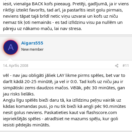
iesit, vienalga BACK kofs pieeaug. Pretēji, gadījumā, ja ir viens
riktīgi izteikt favorīts, tad arī, ja pastarītis iesit golu pirmais,
neviens tāpat tajā brīdī netic viņu uzvarai un kofs uz niču
nemaz tik ļoti nemainās - es tad izlīdzinu visu pa nullēm un
pāreju uz nākamo maču, lai nav stresa.
Aigars555
A
New member
14. Aprīlis 2008
#11
vēl - nav jau obligāti jāliek LAY likme pirms spēles, bet var to
darīt kādā 20-25 minūtē, ja vel ir 0:0. Tad kofs uz niču jau ir
simpātiski zems daudzos mačos. Vēlāk, pēc 30 minūtes, gan
jau risks lielāks.
Angļu līgu spēlēs bieži daru tā, ka izlīdzinu peļņu vairāk uz
kādas komandas pusi, jo nu tik bieži kā angļi pēc 90.minūtes
nesit golus neviens. Paskatieties kaut vai flashscore.com
iepriekšējās spēles - atradīsiet ne mazums spēļu, kur goli
iesisti pēdejās minūtēs.