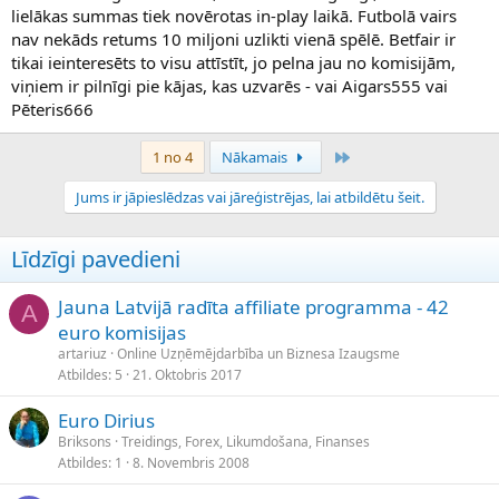
lielākas summas tiek novērotas in-play laikā. Futbolā vairs
nav nekāds retums 10 miljoni uzlikti vienā spēlē. Betfair ir
tikai ieinteresēts to visu attīstīt, jo pelna jau no komisijām,
viņiem ir pilnīgi pie kājas, kas uzvarēs - vai Aigars555 vai
Pēteris666
Pēdējais
1 no 4
Nākamais
Jums ir jāpieslēdzas vai jāreģistrējas, lai atbildētu šeit.
Līdzīgi pavedieni
Jauna Latvijā radīta affiliate programma - 42
A
euro komisijas
artariuz
Online Uzņēmējdarbība un Biznesa Izaugsme
Atbildes
5
21. Oktobris 2017
Euro Dirius
Briksons
Treidings, Forex, Likumdošana, Finanses
Atbildes
1
8. Novembris 2008