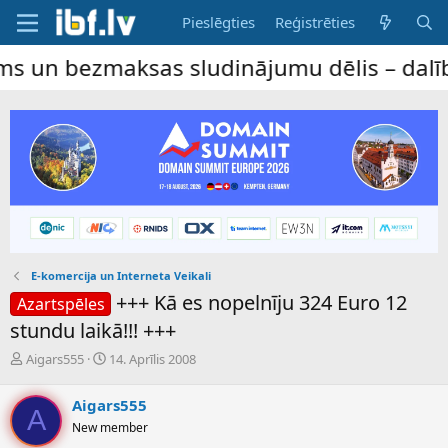
Pieslēgties
Reģistrēties
aksas sludinājumu dēlis – dalība ir bez ma
E-komercija un Interneta Veikali
+++ Kā es nopelnīju 324 Euro 12
Azartspēles
stundu laikā!!! +++
P
S
Aigars555
14. Aprīlis 2008
a
ā
v
k
Aigars555
e
u
A
New member
d
m
i
a