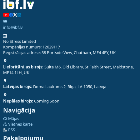
info@ibf.lv
No Stress Limited
Kompānijas numurs: 12629117
Reģistrācijas adrese: 38 Portside View, Chatham, ME4 4FY, UK
Lielbritānijas birojs:
Suite M6, Old Library, St Faith Street, Maidstone,
ME14 1LH, UK
Latvijas birojs:
Doma Laukums 2, Rīga, LV-1050, Latvija
Nepālas birojs:
Coming Soon
Navigācija
Mājas
Vietnes karte
RSS
Pakalpojumu