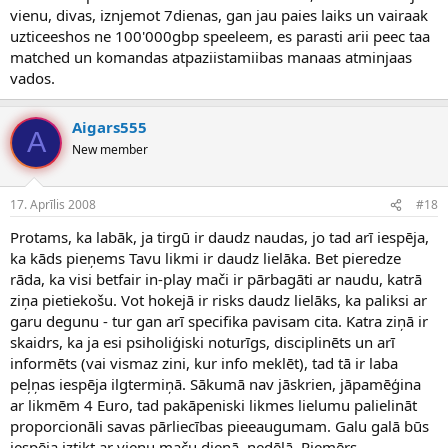
samierināties ar to zaudējumu. Jo es taču zinu, ka citās spēlēs tāpat
vienu, divas, iznjemot 7dienas, gan jau paies laiks un vairaak
atgūšu
uzticeeshos ne 100'000gbp speeleem, es parasti arii peec taa
matched un komandas atpaziistamiibas manaas atminjaas
Mana šodienas bilance +94.57 Euro (ar vienu zaudējumu 6 spēlēs -
tas pats Inter Lazio mačs mīnus 20 Euro)
vados.
Aigars555
A
New member
17. Aprīlis 2008
#18
Protams, ka labāk, ja tirgū ir daudz naudas, jo tad arī iespēja,
ka kāds pieņems Tavu likmi ir daudz lielāka. Bet pieredze
rāda, ka visi betfair in-play mači ir pārbagāti ar naudu, katrā
ziņa pietiekošu. Vot hokejā ir risks daudz lielāks, ka paliksi ar
garu degunu - tur gan arī specifika pavisam cita. Katra ziņā ir
skaidrs, ka ja esi psiholiģiski noturīgs, disciplinēts un arī
informēts (vai vismaz zini, kur info meklēt), tad tā ir laba
peļņas iespēja ilgtermiņā. Sākumā nav jāskrien, jāpamēģina
ar likmēm 4 Euro, tad pakāpeniski likmes lielumu palielināt
proporcionāli savas pārliecības pieeaugumam. Galu galā būs
iespēja iztikt ar vienu maču dienā, nedēļā. Piemērs.