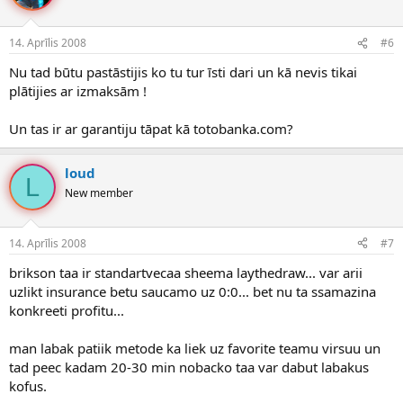
14. Aprīlis 2008
#6
Nu tad būtu pastāstijis ko tu tur īsti dari un kā nevis tikai
plātijies ar izmaksām !
Un tas ir ar garantiju tāpat kā totobanka.com?
loud
L
New member
14. Aprīlis 2008
#7
brikson taa ir standartvecaa sheema laythedraw... var arii
uzlikt insurance betu saucamo uz 0:0... bet nu ta ssamazina
konkreeti profitu...
man labak patiik metode ka liek uz favorite teamu virsuu un
tad peec kadam 20-30 min nobacko taa var dabut labakus
kofus.