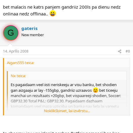
bet malacis ne katrs panjem gandriiz 200ls pa dienu nedz
onlinaa nedz offlinaa..
gateris
G
New member
14. Aprīlis 2008
#8
Aigars555 teica:
Nx teica:
Es pagaidaam veel iisti neriskeeju ar visu banku, bet shodien
gan aizgaaju ar lay -155gbp, gandriiz uzraavos
bet ticeeju
manchai un rezultaats +20gbp, bet vispaareeji shodien, Soccer:
GBP32.30 Total P&L: GBP32.30. Pagaidaam dazhaam
komandaam veel maza uzticiiba un banka nav liela lai vareetu
Noklikšķiniet, lai izvērstu...
uz visaam speeleem normaalus layus likt, bet gan viss buus labi
Noklikšķiniet, lai izvērstu...
kā redzi, Manchester - Arsenal šodien neliku, jo uzskatīju to par