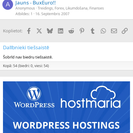
Jauns - BuxEuro!!
A
Anonymous
Treidings, Forex, Likumdošana, Finanses
Atbildes
1
16. Septembris 2007
Facebook
X (Twitter)
Bluesky
LinkedIn
Reddit
Pinterest
Tumblr
WhatsApp
E-pasts
Sai
Koplietot:
Dalībnieki tiešsaistē
Šobrīd nav biedru tiešsaistē.
Kopā: 54 (biedri: 0, viesi: 54)