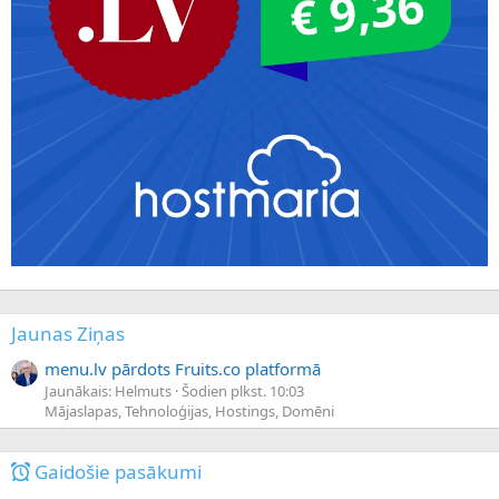
Jaunas Ziņas
menu.lv pārdots Fruits.co platformā
Jaunākais: Helmuts
Šodien plkst. 10:03
Mājaslapas, Tehnoloģijas, Hostings, Domēni
Gaidošie pasākumi