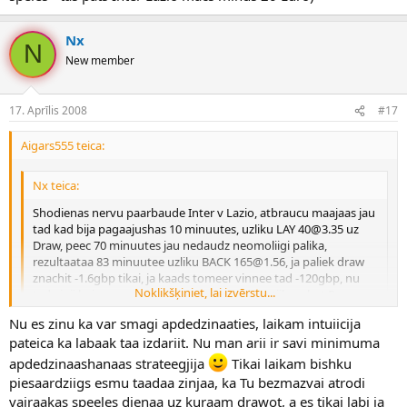
Nx
N
New member
17. Aprīlis 2008
#17
Aigars555 teica:
Nx teica:
Shodienas nervu paarbaude Inter v Lazio, atbraucu maajaas jau
tad kad bija pagaajushas 10 minuutes, uzliku LAY 40@3.35 uz
Draw, peec 70 minuutes jau nedaudz neomoliigi palika,
rezultaataa 83 minuutee uzliku BACK 165@1.56, ja paliek draw
znachit -1.6gbp tikai, ja kaads tomeer vinnee tad -120gbp, nu
Noklikšķiniet, lai izvērstu...
tad vinji beigaas nospeeleeja 0:0 un viss kaartiibaa, bet Roma v
Catania viss bija ok, +14gbp. Karoch ar Itaaljiem veel laikam
Nu es zinu ka var smagi apdedzinaaties, laikam intuiicija
shaadi var jokoties, bet ar angljiem neiesaku, pietiekami biezhi
Noklikšķiniet, lai izvērstu...
pateica ka labaak taa izdariit. Nu man arii ir savi minimuma
pieredzeets kad jau otrajaa papildlaikaa pat 2 golus iesit. Blin a
paareejaas shodienas speeles gan normaali iet, zheel shodien
apdedzinaashanaas strateegjija
Tikai laikam bishku
tad tikai +12gbp.
Tas jau ir risks - es sākumā tā darīju... agri vai velu apdedzināsies.
piesaardziigs esmu taadaa zinjaa, ka Tu bezmazvai atrodi
Labāk samazināt risku ka es šodien izdarīju Lazio Inter mačā un
vairaakas speeles dienaa uz kuraam drawot, a es tikai labi ja