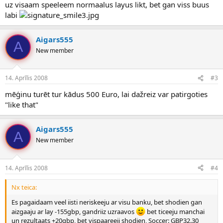
uz visaam speeleem normaalus layus likt, bet gan viss buus
labi
Aigars555
A
New member
14. Aprīlis 2008
#3
mēģinu turēt tur kādus 500 Euro, lai dažreiz var patirgoties
"like that"
Aigars555
A
New member
14. Aprīlis 2008
#4
Nx teica:
Es pagaidaam veel iisti neriskeeju ar visu banku, bet shodien gan
aizgaaju ar lay -155gbp, gandriiz uzraavos
bet ticeeju manchai
un rezultaats +20gbp, bet vispaareeji shodien, Soccer: GBP32.30