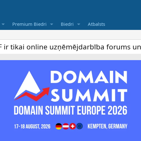
Premium Biedri
Biedri
Atbalsts
darbība forums un bezmaksas sludinājumu d