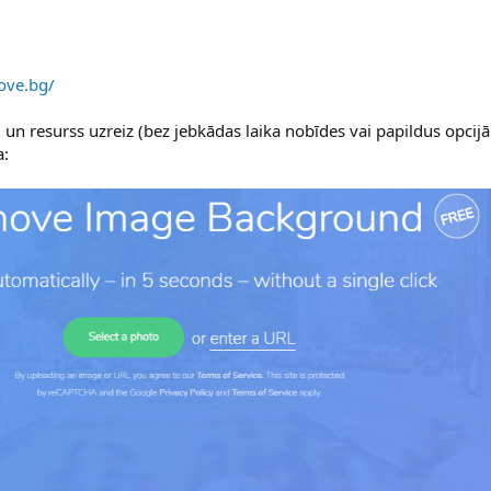
ove.bg/
i un resurss uzreiz (bez jebkādas laika nobīdes vai papildus opci
a: