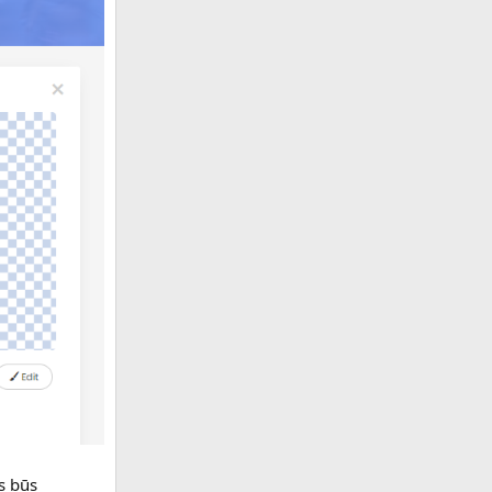
ms būs