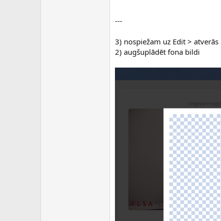
---
3) nospiežam uz Edit > atverās 
2) augšuplādēt fona bildi