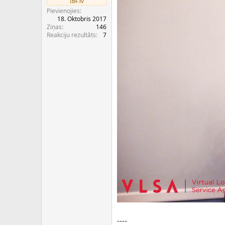
IBF.lv
c
Pievienojies
ē
18. Oktobris 2017
j
Ziņas
146
s
Reakciju rezultāts
7
----