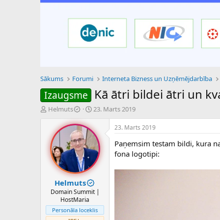
Sākums
Forumi
Interneta Bizness un Uzņēmējdarbība
Kā ātri bildei ātri un
Izaugsme
P
S
Helmuts
23. Marts 2019
a
ā
v
k
23. Marts 2019
e
u
Paņemsim testam bildi, kura nav 
d
m
i
a
fona logotipi:
e
d
n
a
a
t
Helmuts
u
u
Domain Summit |
z
m
HostMaria
s
s
Personāla loceklis
ā