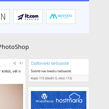
z PhotoShop
Dalībnieki tiešsaistē
#1
rēsli, vēl ir
Šobrīd nav biedru tiešsaistē.
Kopā: 115 (biedri: 0, viesi: 115)