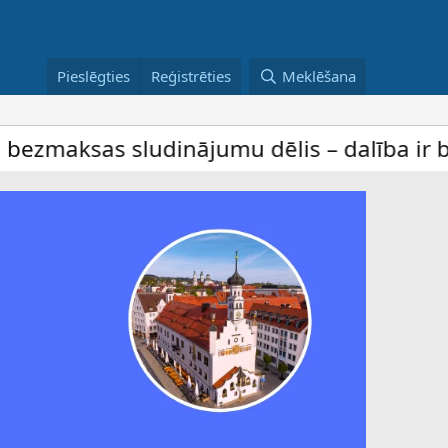
Pieslēgties
Reģistrēties
Meklēšana
ēlis – dalība ir bez maksas ar pilnu piek