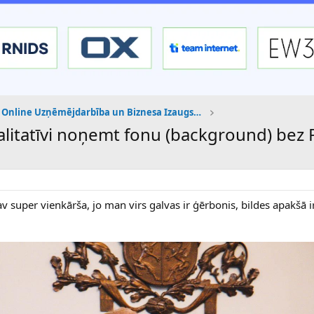
Online Uzņēmējdarbība un Biznesa Izaugsme
 kvalitatīvi noņemt fonu (background) be
super vienkārša, jo man virs galvas ir ģērbonis, bildes apakšā ir k