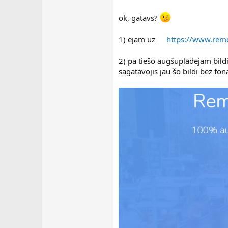
ok, gatavs?
1) ejam uz
https://www.rem
2) pa tiešo augšuplādējam bild
sagatavojis jau šo bildi bez fon