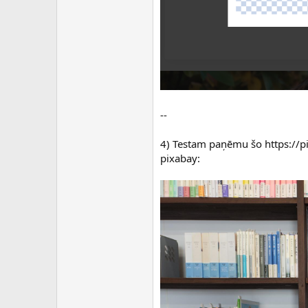
--
4) Testam paņēmu šo https://p
pixabay: