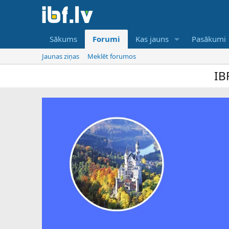
Sākums
Forumi
Kas jauns
Pasākumi
Jaunas ziņas
Meklēt forumos
IBF ir tikai online uzņēmēj