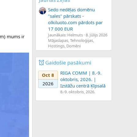
Sedo nedēļas domēnu
"sales" pārskats -
olkiluoto.com pārdots par
17 000 EUR
Jaunākais: Helmuts
8. Jūlijs 2026
jām) mums ir
Mājaslapas, Tehnoloģijas,
Hostings, Domēni
Gaidošie pasākumi
RIGA COMM | 8.-9.
Oct 8
oktobris, 2026. |
2026
Izstāžu centrā Ķīpsalā
8.-9. oktobris, 2026.