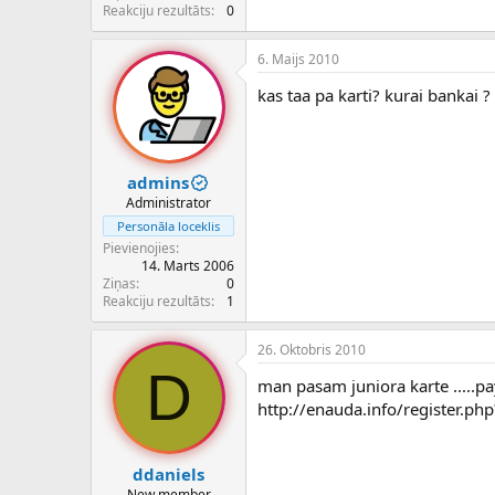
c
Reakciju rezultāts
0
ē
j
6. Maijs 2010
s
kas taa pa karti? kurai bankai ?
admins
Administrator
Personāla loceklis
Pievienojies
14. Marts 2006
Ziņas
0
Reakciju rezultāts
1
26. Oktobris 2010
D
man pasam juniora karte .....pa
http://enauda.info/register.ph
ddaniels
New member