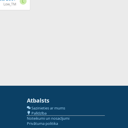
L
Low_TM
Atbalsts
Sazinieties ar mums
Palīdzība
Noteikumi un nosacījumi
Privātuma politika