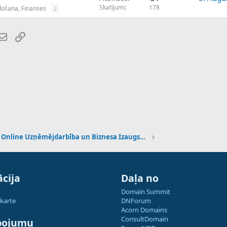
Skatījumi
178
došana, Finanses
2
atsApp
E-pasts
Saiti
Online Uzņēmējdarbība un Biznesa Izaugsme
cija
Daļa no
Domain Summit
 karte
DNForum
Acorn Domains
ConsultDomain
pojumu