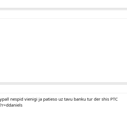
ypall nespid vienigi ja patieso uz tavu banku tur der shis PTC
p?r=ddaniels