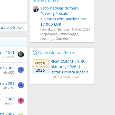
Sedo nedēļas domēnu
"sales" pārskats -
olkiluoto.com pārdots par
17 000 EUR
ai atbildētu šeit.
Jaunākais: Helmuts
8. Jūlijs 2026
Mājaslapas, Tehnoloģijas,
Hostings, Domēni
Gaidošie pasākumi
ris 2011
Briksons
RIGA COMM | 8.-9.
Oct 8
oktobris, 2026. |
ris 2009
2026
A
Izstāžu centrā Ķīpsalā
Alex250
8.-9. oktobris, 2026.
ris 2009
A
Alex250
ijs 2008
S
simonr
sts 2007