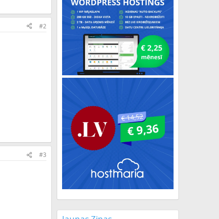
#2
#3
Jaunas Ziņas