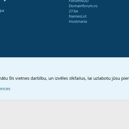
ForumNDD
Domainforum.ro
apa
27.be
NamesLot
Hostmaria
nātu šīs vietnes darbību, un izvēles sīkfailus, lai uzlabotu jūsu pier
rences
®
Community platform by XenForo
© 2010-2025 XenForo Ltd.