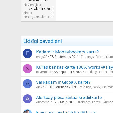
Pievienojies
26. Oktobris 2010
Ziņas
0
Reakciju rezultāts
0
Līdzīgi pavedieni
Kādam ir Moneybookers karte?
E
enrijs22
27. Septembris 2011
Treidings, Forex, Liku
Kuras bankas karte 100% works @ Pay
N
nevermind
22. Septembris 2009
Treidings, Forex, L
Vai kādam ir GlobalX karte?
A
Alex250
10. Februāris 2009
Treidings, Forex, Likumd
Alertpay piesaistiitaa krediitkarte
A
Anonymous
23. Maijs 2008
Treidings, Forex, Likumd
Favocard - virtuālā kredītkarte