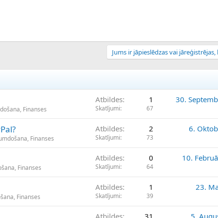
Jums ir jāpieslēdzas vai jāreģistrējas, l
Atbildes
1
30. Septemb
Skatījumi
67
mdošana, Finanses
Pal?
Atbildes
2
6. Oktob
Skatījumi
73
ikumdošana, Finanses
Atbildes
0
10. Februā
Skatījumi
64
ošana, Finanses
Atbildes
1
23. Ma
Skatījumi
39
ošana, Finanses
Atbildes
31
5. Augu