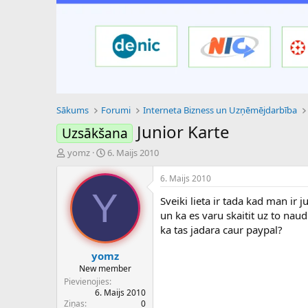
Sākums
Forumi
Interneta Bizness un Uzņēmējdarbība
Junior Karte
Uzsākšana
P
S
yomz
6. Maijs 2010
a
ā
v
k
6. Maijs 2010
e
u
Y
Sveiki lieta ir tada kad man ir 
d
m
i
a
un ka es varu skaitit uz to nau
e
d
ka tas jadara caur paypal?
n
a
a
t
yomz
u
u
New member
z
m
Pievienojies
s
s
6. Maijs 2010
ā
Ziņas
0