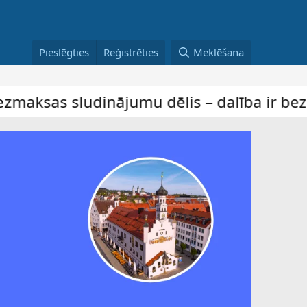
Pieslēgties
Reģistrēties
Meklēšana
sludinājumu dēlis – dalība ir bez maksas a