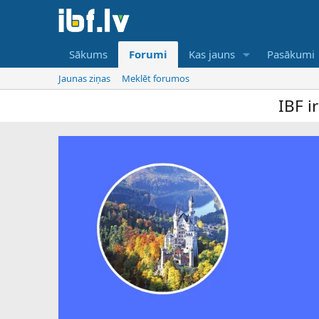
Sākums
Forumi
Kas jauns
Pasākumi
Jaunas ziņas
Meklēt forumos
IBF ir tikai o