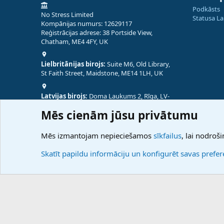
Podkāsts
No Stress Limited
Statusa L
Kompānijas numurs: 12629117
Reģistrācijas adrese: 38 Portside View,
Chatham, ME4 4FY, UK
Lielbritānijas birojs:
Suite M6, Old Library,
St Faith Street, Maidstone, ME14 1LH, UK
Latvijas birojs:
Doma Laukums 2, Rīga, LV-
1050, Latvija
Mēs cienām jūsu privātumu
Nepālas birojs:
Coming Soon
Mēs izmantojam nepieciešamos
sīkfailus
, lai nodroši
Skatīt papildu informāciju un konfigurēt savas prefe