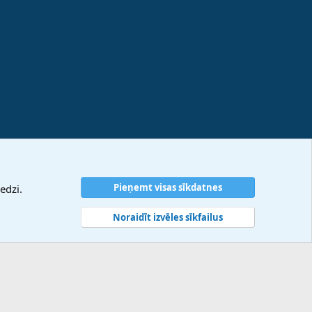
Pieņemt visas sīkdatnes
edzi.
Noraidīt izvēles sīkfailus