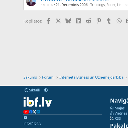
skrachs
21. Decembris 2006
Treidings, Forex, Likum
Facebook
X (Twitter)
Bluesky
LinkedIn
Reddit
Pinterest
Tumblr
Wh
Koplietot:
Sākums
Forumi
Interneta Bizness un Uzņēmējdarbība
Sīkfaili
Navigā
Mājas
Vietnes
RSS
info@ibf.lv
Pakal