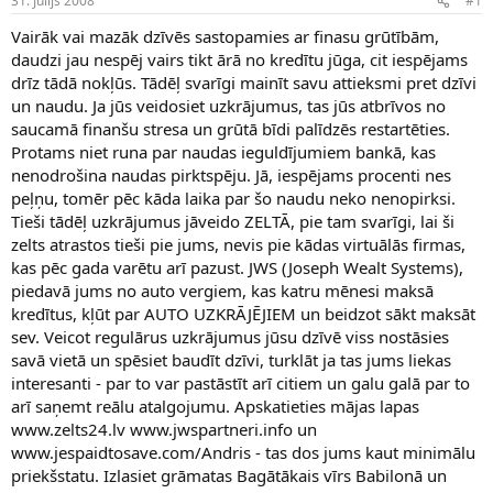
31. Jūlijs 2008
#1
n
a
a
t
Vairāk vai mazāk dzīvēs sastopamies ar finasu grūtībām,
u
u
daudzi jau nespēj vairs tikt ārā no kredītu jūga, cit iespējams
z
m
drīz tādā nokļūs. Tādēļ svarīgi mainīt savu attieksmi pret dzīvi
s
s
un naudu. Ja jūs veidosiet uzkrājumus, tas jūs atbrīvos no
ā
c
saucamā finanšu stresa un grūtā bīdi palīdzēs restartēties.
ē
Protams niet runa par naudas ieguldījumiem bankā, kas
j
nenodrošina naudas pirktspēju. Jā, iespējams procenti nes
s
peļņu, tomēr pēc kāda laika par šo naudu neko nenopirksi.
Tieši tādēļ uzkrājumus jāveido ZELTĀ, pie tam svarīgi, lai ši
zelts atrastos tieši pie jums, nevis pie kādas virtuālās firmas,
kas pēc gada varētu arī pazust. JWS (Joseph Wealt Systems),
piedavā jums no auto vergiem, kas katru mēnesi maksā
kredītus, kļūt par AUTO UZKRĀJĒJIEM un beidzot sākt maksāt
sev. Veicot regulārus uzkrājumus jūsu dzīvē viss nostāsies
savā vietā un spēsiet baudīt dzīvi, turklāt ja tas jums liekas
interesanti - par to var pastāstīt arī citiem un galu galā par to
arī saņemt reālu atalgojumu. Apskatieties mājas lapas
www.zelts24.lv www.jwspartneri.info un
www.jespaidtosave.com/Andris - tas dos jums kaut minimālu
priekšstatu. Izlasiet grāmatas Bagātākais vīrs Babilonā un