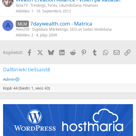
beta73
Treidings, Forex, Likumdošana, Finanses
Atbildes
1
16. Septembris 2012
7daywealth.com - Matrica
MLM
A
Alex250
Digitālais Mārketings, SEO un Saites Veidošana
Atbildes
2
4. Jūlijs 2009
Facebook
X (Twitter)
Bluesky
LinkedIn
Reddit
Pinterest
Tumblr
WhatsApp
E-pasts
Sai
Koplietot:
Dalībnieki tiešsaistē
Admin
Kopā: 44 (biedri: 1, viesi: 43)