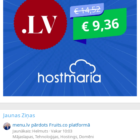
Jaunas Ziņas
menu.lv pārdots Fruits.co platformā
Jaunākais: Helmuts
Vakar 10:03
Mājaslapas, Tehnoloģijas, Hostings, Domēni