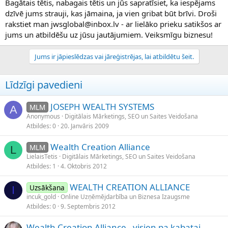
Bagātais tētis, nabagais tētis un jūs sapratīsiet, ka iespējams
dzīvē jums strauji, kas jāmaina, ja vien gribat būt brīvi. Droši
rakstiet man jwsglobal@inbox.lv - ar lielāko prieku satikšos ar
jums un atbildēšu uz jūsu jautājumiem. Veiksmīgu biznesu!
Jums ir jāpieslēdzas vai jāreģistrējas, lai atbildētu šeit.
Līdzīgi pavedieni
JOSEPH WEALTH SYSTEMS
MLM
A
Anonymous
Digitālais Mārketings, SEO un Saites Veidošana
Atbildes
0
20. Janvāris 2009
Wealth Creation Alliance
MLM
L
LielaisTetis
Digitālais Mārketings, SEO un Saites Veidošana
Atbildes
1
4. Oktobris 2012
WEALTH CREATION ALLIANCE
Uzsākšana
I
incuk_gold
Online Uzņēmējdarbība un Biznesa Izaugsme
Atbildes
0
9. Septembris 2012
Wealth Creation Alliance - visien pa kabatai.