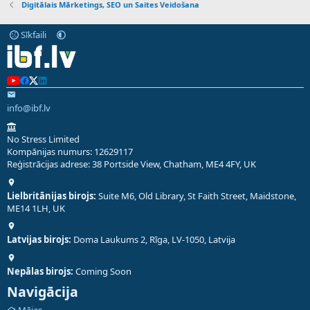
Digitālais Mārketings, SEO un Saites Veidošana
Sīkfaili
info@ibf.lv
No Stress Limited
Kompānijas numurs: 12629117
Reģistrācijas adrese: 38 Portside View, Chatham, ME4 4FY, UK
Lielbritānijas birojs:
Suite M6, Old Library, St Faith Street, Maidstone,
ME14 1LH, UK
Latvijas birojs:
Doma Laukums 2, Rīga, LV-1050, Latvija
Nepālas birojs:
Coming Soon
Navigācija