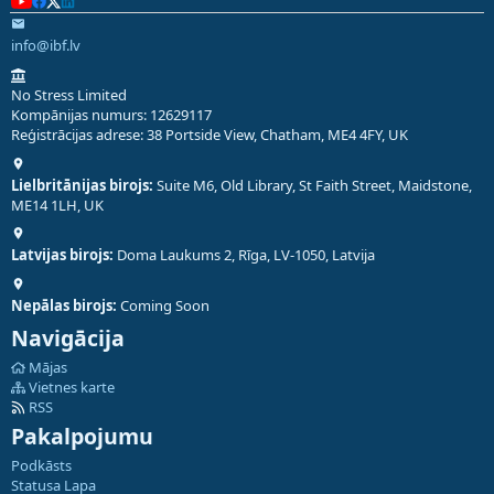
info@ibf.lv
No Stress Limited
Kompānijas numurs: 12629117
Reģistrācijas adrese: 38 Portside View, Chatham, ME4 4FY, UK
Lielbritānijas birojs:
Suite M6, Old Library, St Faith Street, Maidstone,
ME14 1LH, UK
Latvijas birojs:
Doma Laukums 2, Rīga, LV-1050, Latvija
Nepālas birojs:
Coming Soon
Navigācija
Mājas
Vietnes karte
RSS
Pakalpojumu
Podkāsts
Statusa Lapa