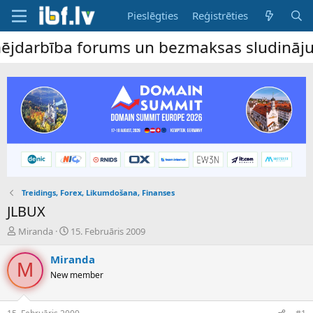
Pieslēgties
Reģistrēties
arbība forums un bezmaksas sludinājumu dē
Treidings, Forex, Likumdošana, Finanses
JLBUX
P
S
Miranda
15. Februāris 2009
a
ā
v
k
Miranda
M
e
u
New member
d
m
i
a
e
d