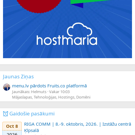
Jaunas Ziņas
menu.lv pārdots Fruits.co platformā
Jaunākais: Helmuts
Vakar 10:03
Mājaslapas, Tehnoloģijas, Hostings, Domēni
Gaidošie pasākumi
RIGA COMM | 8.-9. oktobris, 2026. | Izstāžu centrā
Oct 8
Ķīpsalā
2026