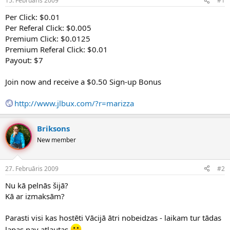
15. Februāris 2009
#1
n
a
a
t
Per Click: $0.01
u
u
Per Referal Click: $0.005
z
m
Premium Click: $0.0125
s
s
Premium Referal Click: $0.01
ā
c
Payout: $7
ē
j
Join now and receive a $0.50 Sign-up Bonus
s
http://www.jlbux.com/?r=marizza
Briksons
New member
27. Februāris 2009
#2
Nu kā pelnās šijā?
Kā ar izmaksām?
Parasti visi kas hostēti Vācijā ātri nobeidzas - laikam tur tādas
lapas nav atļautas