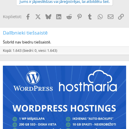
Jums ir jāpieslēdzas vai jāreģistrējas, lai atbildētu šeit.
Facebook
X (Twitter)
Bluesky
LinkedIn
Reddit
Pinterest
Tumblr
WhatsApp
E-pasts
Sai
Koplietot:
Dalībnieki tiešsaistē
Šobrīd nav biedru tiešsaistē.
Kopā: 1.643 (biedri: 0, viesi: 1.643)