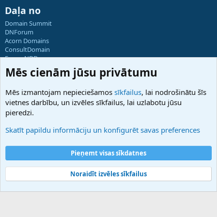
Daļa no
Domain Summit
DNForum
Acorn Domains
ConsultDomain
ForumNDD
Domainforum.ro
Mēs cienām jūsu privātumu
27.be
NamesLot
Mēs izmantojam nepieciešamos
sīkfailus
, lai nodrošinātu šīs
Hostmaria
vietnes darbību, un izvēles sīkfailus, lai uzlabotu jūsu
Atbalsts
pieredzi.
Sazinieties ar mums
Palīdzība
Skatīt papildu informāciju un konfigurēt savas preferences
Noteikumi un nosacījumi
Privātuma politika
Pieņemt visas sīkdatnes
Noraidīt izvēles sīkfailus
®
Community platform by XenForo
© 2010-2025 XenForo Ltd.