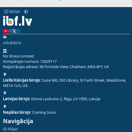
Sīkfaili
info@ibf.lv
No Stress Limited
Kompānijas numurs: 12629117
Reģistrācijas adrese: 38 Portside View, Chatham, ME4 4FY, UK
Lielbritānijas birojs:
Suite M6, Old Library, St Faith Street, Maidstone,
ME14 1LH, UK
Latvijas birojs:
Doma Laukums 2, Rīga, LV-1050, Latvija
Nepālas birojs:
Coming Soon
Navigācija
Mājas