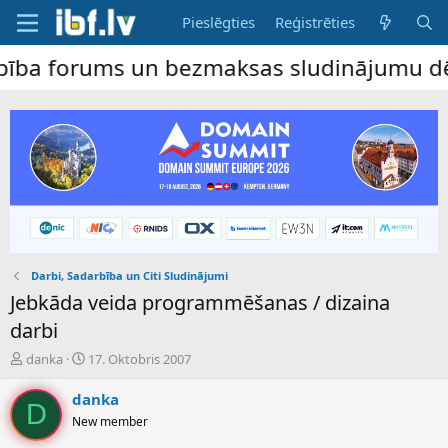
Pieslēgties
Reģistrēties
orums un bezmaksas sludinājumu dēlis – da
Darbi, Sadarbība un Citi Sludinājumi
Jebkāda veida programmēšanas / dizaina
darbi
P
S
danka
17. Oktobris 2007
a
ā
v
k
danka
D
e
u
New member
d
m
i
a