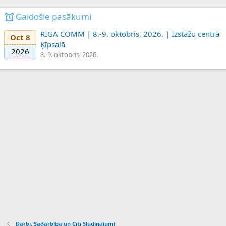
Gaidošie pasākumi
RIGA COMM | 8.-9. oktobris, 2026. | Izstāžu centrā
Oct 8
Ķīpsalā
2026
8.-9. oktobris, 2026.
Darbi, Sadarbība un Citi Sludinājumi