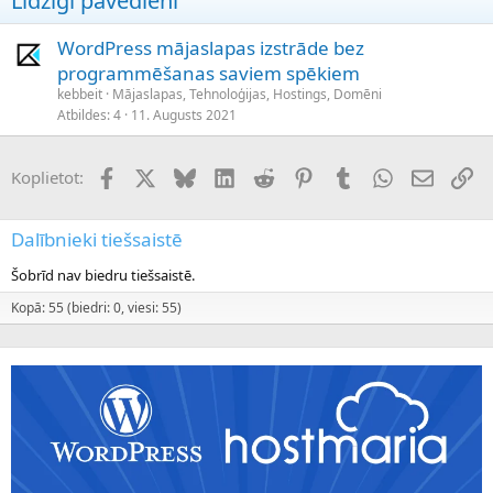
Līdzīgi pavedieni
WordPress mājaslapas izstrāde bez
programmēšanas saviem spēkiem
kebbeit
Mājaslapas, Tehnoloģijas, Hostings, Domēni
Atbildes
4
11. Augusts 2021
Facebook
X (Twitter)
Bluesky
LinkedIn
Reddit
Pinterest
Tumblr
WhatsApp
E-pasts
Sai
Koplietot:
Dalībnieki tiešsaistē
Šobrīd nav biedru tiešsaistē.
Kopā: 55 (biedri: 0, viesi: 55)