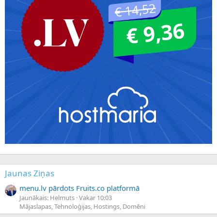
Jaunas Ziņas
menu.lv pārdots Fruits.co platformā
Jaunākais: Helmuts
Vakar 10:03
Mājaslapas, Tehnoloģijas, Hostings, Domēni