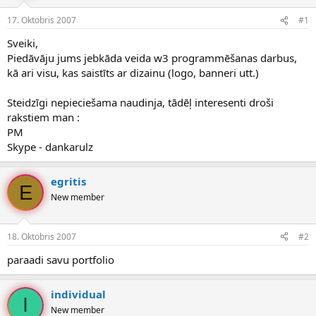
e
d
17. Oktobris 2007
#1
n
a
a
t
Sveiki,
u
u
Piedāvāju jums jebkāda veida w3 programmēšanas darbus,
z
m
kā ari visu, kas saistīts ar dizainu (logo, banneri utt.)
s
s
ā
c
Steidzīgi nepieciešama naudinja, tādēļ interesenti droši
ē
rakstiem man :
j
PM
s
Skype - dankarulz
egritis
E
New member
18. Oktobris 2007
#2
paraadi savu portfolio
individual
I
New member