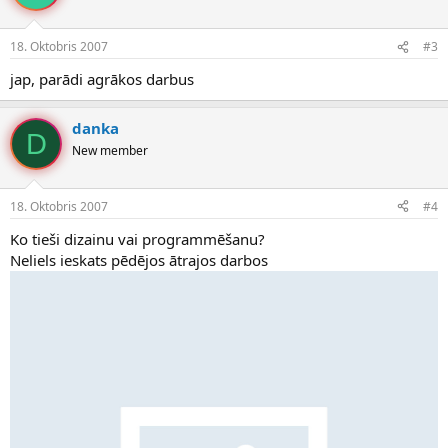
18. Oktobris 2007
#3
jap, parādi agrākos darbus
danka
D
New member
18. Oktobris 2007
#4
Ko tieši dizainu vai programmēšanu?
Neliels ieskats pēdējos ātrajos darbos