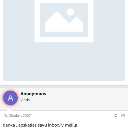
Anonymous
A
Viesis
18. Oktobris 2007
#5
danka , apskaties savu inbox.lv meilu!