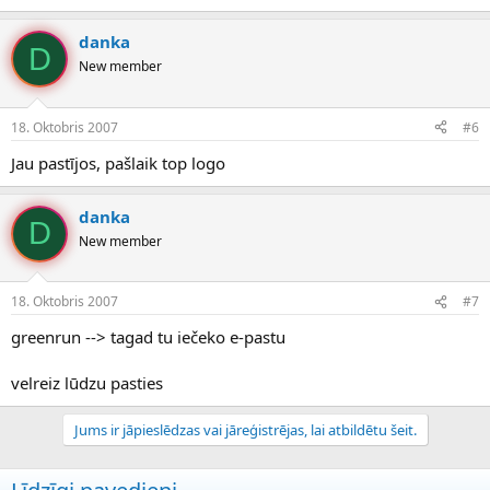
danka
D
New member
18. Oktobris 2007
#6
Jau pastījos, pašlaik top logo
danka
D
New member
18. Oktobris 2007
#7
greenrun --> tagad tu iečeko e-pastu
velreiz lūdzu pasties
Jums ir jāpieslēdzas vai jāreģistrējas, lai atbildētu šeit.