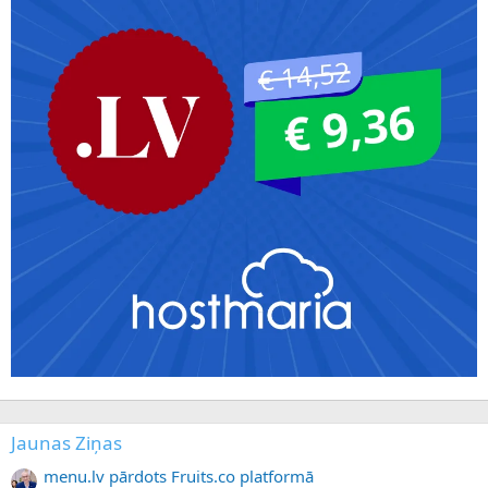
Jaunas Ziņas
menu.lv pārdots Fruits.co platformā