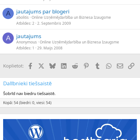
jautajums par blogeri
A
abolitis
Online Uzņēmējdarbība un Biznesa Izaugsme
Atbildes
2
2. Septembris 2009
jautajums
A
Anonymous
Online Uzņēmējdarbība un Biznesa Izaugsme
Atbildes
1
29. Maijs 2008
Facebook
X (Twitter)
Bluesky
LinkedIn
Reddit
Pinterest
Tumblr
WhatsApp
E-pasts
Sai
Koplietot:
Dalībnieki tiešsaistē
Šobrīd nav biedru tiešsaistē.
Kopā: 54 (biedri: 0, viesi: 54)