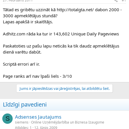
27. Februāris 2011
#1
n
a
a
t
Tātad es gribētu uzzināt kā http://totalgta.net/ dabon 2000 -
u
u
3000 apmeklētājus stundā?
z
m
Lapas apakšā ir skaitītājs.
s
s
ā
c
Adhitz.com rāda ka tur ir 143,602 Unique Daily Pageviews
ē
j
Paskatoties uz pašu lapu neticās ka tik daudz apmeklētājus
s
dienā varētu dabūt.
Scriptā errori arī ir.
Page ranks arī nav īpaši liels - 3/10
Jums ir jāpieslēdzas vai jāreģistrējas, lai atbildētu šeit.
Līdzīgi pavedieni
Adsenses Jautajums
S
siemens
Online Uzņēmējdarbība un Biznesa Izaugsme
Atbildes
1
12. Jūnijs 2009