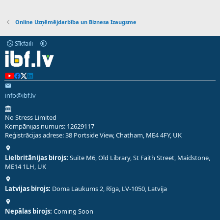
Online Uzņēmējdarbība un Biznesa Izaugsme
Sīkfaili
info@ibf.lv
No Stress Limited
Kompānijas numurs: 12629117
Reģistrācijas adrese: 38 Portside View, Chatham, ME4 4FY, UK
Lielbritānijas birojs:
Suite M6, Old Library, St Faith Street, Maidstone,
ME14 1LH, UK
Latvijas birojs:
Doma Laukums 2, Rīga, LV-1050, Latvija
Nepālas birojs:
Coming Soon