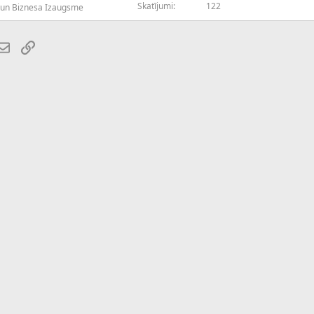
Skatījumi
122
 un Biznesa Izaugsme
atsApp
E-pasts
Saiti