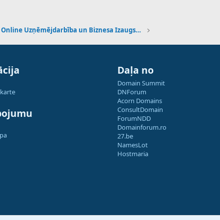
Online Uzņēmējdarbība un Biznesa Izaugsme
cija
Daļa no
Domain Summit
 karte
DNForum
Acorn Domains
ConsultDomain
pojumu
ForumNDD
Domainforum.ro
apa
27.be
NamesLot
Hostmaria