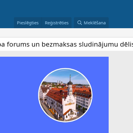
Pieslēgties
Reģistrēties
Meklēšana
s un bezmaksas sludinājumu dēlis – dalība