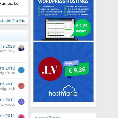
sīkumos, ko
ai atbildētu šeit.
īlis 2020
Helmuts
sts 2012
Z
ziguri1966
ris 2011
E
edgarinsh
ris 2011
A
nonymous
rts 2011
Jaunas Ziņas
P