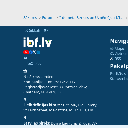
Sākums
Forumi
Interneta Bizness un Uzņēmējdarbība
Sīkfaili
Navigā
Mājas
Vietnes
RSS
info@ibf.lv
Pakal
Podkāsts
No Stress Limited
Statusa L
Kompānijas numurs: 12629117
Reģistrācijas adrese: 38 Portside View,
Chatham, ME4 4FY, UK
Lielbritānijas birojs:
Suite M6, Old Library,
St Faith Street, Maidstone, ME14 1LH, UK
Latvijas birojs:
Doma Laukums 2, Rīga, LV-