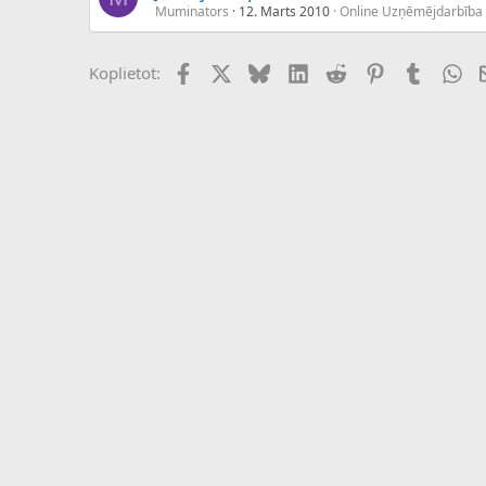
Muminators
12. Marts 2010
Online Uzņēmējdarbība
Facebook
X (Twitter)
Bluesky
LinkedIn
Reddit
Pinterest
Tumblr
Wh
Koplietot: