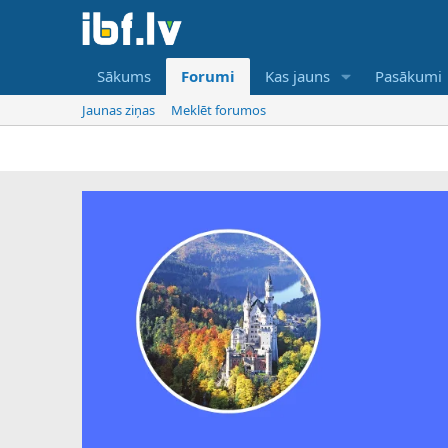
Sākums
Forumi
Kas jauns
Pasākumi
Jaunas ziņas
Meklēt forumos