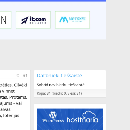
Dalībnieki tiešsaistē
#1
rēties. Cilvēki
Šobrīd nav biedru tiešsaistē.
a vinnēt
Kopā: 31 (biedri: 0, viesi: 31)
ātas. Protams,
tājums - vai
balvas
 loterijas