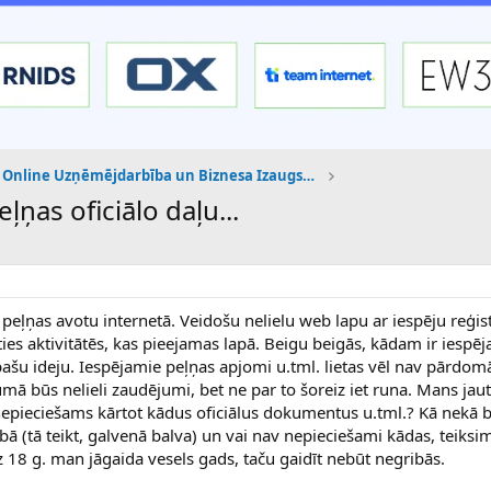
Online Uzņēmējdarbība un Biznesa Izaugsme
ļņas oficiālo daļu...
 peļņas avotu internetā. Veidošu nelielu web lapu ar iespēju reģist
ties aktivitātēs, kas pieejamas lapā. Beigu beigās, kādam ir iespēj
 pašu ideju. Iespējamie peļņas apjomi u.tml. lietas vēl nav pārdom
umā būs nelieli zaudējumi, bet ne par to šoreiz iet runa. Mans jau
nepieciešams kārtot kādus oficiālus dokumentus u.tml.? Kā nekā 
bā (tā teikt, galvenā balva) un vai nav nepieciešami kādas, teiksim,
dz 18 g. man jāgaida vesels gads, taču gaidīt nebūt negribās.