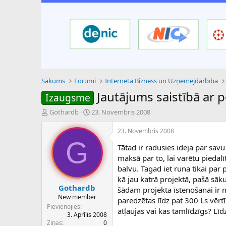
Sākums
Forumi
Interneta Bizness un Uzņēmējdarbība
Jautājums saistībā ar pe
Izaugsme
P
S
Gothardb
23. Novembris 2008
a
ā
v
k
23. Novembris 2008
e
u
G
Tātad ir radusies ideja par savu
d
m
i
a
maksā par to, lai varētu piedalī
e
d
balvu. Tagad iet runa tikai par
n
a
kā jau katrā projektā, pašā sāk
a
t
Gothardb
šādam projekta īstenošanai ir 
u
u
New member
paredzētas līdz pat 300 Ls vērtī
z
m
Pievienojies
atļaujas vai kas tamlīdzīgs? Lī
s
s
3. Aprīlis 2008
ā
Ziņas
0