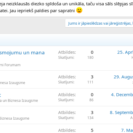
deja neizklausās diezko spīdoša un unikāla, taču visa sāls slēpjas 
katei. Jau iepriekš paldies par sapratni
Jums ir jāpieslēdzas vai jāreģistrējas, l
gaismojumu un mana
Atbildes
0
25. Apr
Skatījumi
180
umi Forumam
Atbildes
3
29. Augu
Skatījumi
111
znesa Izaugsme
t
Atbildes
0
4. Decemb
Skatījumi
86
a un Biznesa Izaugsme
Atbildes
3
8. Septemb
Skatījumi
134
A
Biznesa Izaugsme
Atbildes
5
7. Ma