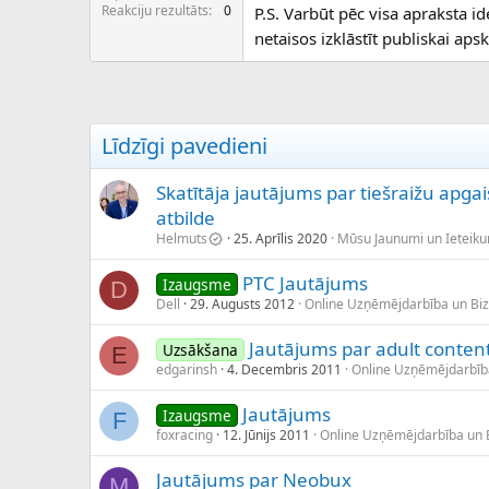
c
Reakciju rezultāts
0
P.S. Varbūt pēc visa apraksta i
ē
netaisos izklāstīt publiskai aps
j
s
Līdzīgi pavedieni
Skatītāja jautājums par tiešraižu ap
atbilde
Helmuts
25. Aprīlis 2020
Mūsu Jaunumi un Ieteik
PTC Jautājums
Izaugsme
D
Dell
29. Augusts 2012
Online Uzņēmējdarbība un Bi
Jautājums par adult conten
Uzsākšana
E
edgarinsh
4. Decembris 2011
Online Uzņēmējdarbīb
Jautājums
Izaugsme
F
foxracing
12. Jūnijs 2011
Online Uzņēmējdarbība un 
Jautājums par Neobux
M