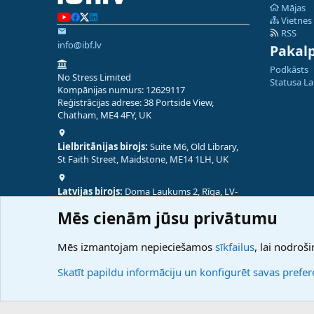
Mājas
Vietnes
RSS
info@ibf.lv
Pakal
Podkāsts
No Stress Limited
Statusa L
Kompānijas numurs: 12629117
Reģistrācijas adrese: 38 Portside View,
Chatham, ME4 4FY, UK
Lielbritānijas birojs:
Suite M6, Old Library,
St Faith Street, Maidstone, ME14 1LH, UK
Latvijas birojs:
Doma Laukums 2, Rīga, LV-
1050, Latvija
Mēs cienām jūsu privātumu
Nepālas birojs:
Coming Soon
Mēs izmantojam nepieciešamos
sīkfailus
, lai nodroši
Skatīt papildu informāciju un konfigurēt savas prefe