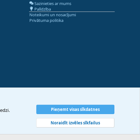
Sazinieties ar mums
Palīdzība
Noteikumi un nosacījumi
Privātuma politika
Pieņemt visas sīkdatnes
edzi.
Noraidīt izvēles sīkfailus