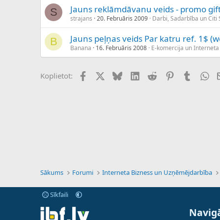
Jauns reklāmdāvanu veids - promo gif
S
strajans
20. Februāris 2009
Darbi, Sadarbība un Citi
Jauns peļņas veids Par katru ref. 1$ 
B
Banana
16. Februāris 2008
E-komercija un Interneta 
Facebook
X (Twitter)
Bluesky
LinkedIn
Reddit
Pinterest
Tumblr
Wh
Koplietot:
Sākums
Forumi
Interneta Bizness un Uzņēmējdarbība
Sīkfaili
Navigā