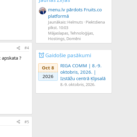
menu.lv pārdots Fruits.co
platformā
Jaunākais: Helmuts
Piektdiena
plkst. 10:03
Mājaslapas, Tehnoloģijas,
Hostings, Domēni
#4
Gaidošie pasākumi
x apskata ?
RIGA COMM | 8.-9.
Oct 8
oktobris, 2026. |
2026
Izstāžu centrā Ķīpsalā
8.-9. oktobris, 2026.
#5