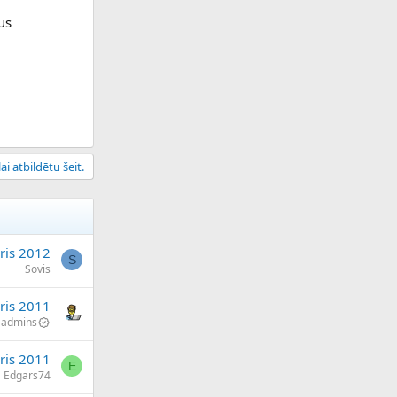
us
ai atbildētu šeit.
ris 2012
S
Sovis
ris 2011
admins
āris 2011
E
Edgars74