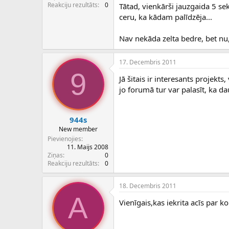
c
Reakciju rezultāts
0
Tātad, vienkārši jauzgaida 5 sek
ē
ceru, ka kādam palīdzēja...
j
s
Nav nekāda zelta bedre, bet nu,
17. Decembris 2011
9
Jā šitais ir interesants projekts,
jo forumā tur var palasīt, ka 
944s
New member
Pievienojies
11. Maijs 2008
Ziņas
0
Reakciju rezultāts
0
18. Decembris 2011
A
Vienīgais,kas iekrita acīs par k