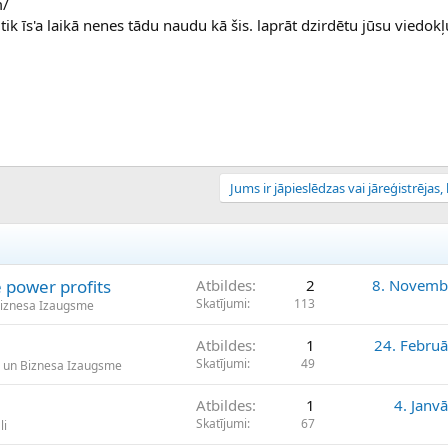
m/
ik īs'a laikā nenes tādu naudu kā šis. laprāt dzirdētu jūsu viedokļ
Jums ir jāpieslēdzas vai jāreģistrējas, l
e power profits
Atbildes
2
8. Novemb
Skatījumi
113
Biznesa Izaugsme
Atbildes
1
24. Februā
Skatījumi
49
 un Biznesa Izaugsme
Atbildes
1
4. Janv
Skatījumi
67
li