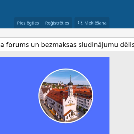
Pieslēgties
Reģistrēties
Meklēšana
un bezmaksas sludinājumu dēlis – dalība ir