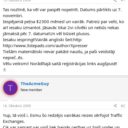
13. Oktobris 2009
#1
n
a
a
t
Tas nozīmē, ka vēl var paspēt nopelnīt. Datums pārlikts uz 7.
u
u
novembri.
z
m
Iespējamā peļņa $2300 mēnesī un vairāk. Patreiz par velti, ko
s
s
arī iesaku izmantot. Jāsavāc tikai 2vi cilvēki un nebūs nekas
ā
c
jāmaksā pēc 7. datuma!Un vēl būsiet plusos.
ē
Iesaku iespringt!Vairāk angliski šeit:http:
j
http://www.3stepads.com/author/Xpresser
s
Tiešām matemātiski nevar pakāst naudu, ja paši veidotāji
nepieč..ēs.
Vēlu veiksmi! Norādītajā saitā reģistrācijas links augšpusē!
:!:
TheAcmeGuy
T
New member
16. Oktobris 2009
#2
Yup, tā viņš i. Esmu šo redzējis vairākas reizes sērfojot Traffic
Exchanges.
Cik var saprast var viņš liek baigās cerības uz Spill under un