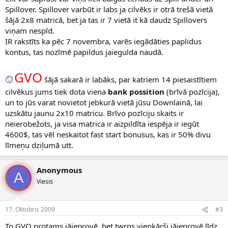
Spillover. Spillover varbūt ir labs ja cilvēks ir otrā trešā vietā
šājā 2x8 matricā, bet ja tas ir 7 vietā it kā daudz Spillovers
viņam nespīd.
IR rakstīts ka pēc 7 novembra, varēs iegādāties paplidus
kontus, tas nozīmē papildus jaiegulda naudā.
GVO
šājā sakarā ir labāks, par katriem 14 piesaistītiem
cilvēkus jums tiek dota viena
bank possition
(brīvā pozīcija),
un to jūs varat novietot jebkurā vietā jūsu Downlainā, lai
uzskātu jaunu 2x10 matricu. Brīvo pozīciju skaits ir
neierobežots, ja visa matrica ir aizpildīta iespēja ir iegūt
4600$, tas vēl neskaitot fast start bonusus, kas ir 50% divu
līmeņu dziļumā utt.
Anonymous
A
Viesis
17. Oktobris 2009
#3
To GVO protams jāieprovē, bet twrps vienkārši jāieprovē līdz