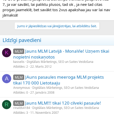
7, ja var savākt, lai paliktu plusos, tad ok , ja nee tad citas
progas jaameklē, bet savākt tos 2vus apakshaa jau var lai nav
jāmaksā!
Jums ir jāpieslēdzas vai jāreģistrējas, lai atbildētu šeit.
Līdzīgi pavedieni
Jauns MLM Latvijā - MonaVie! Uzņem tikai
MLM
K
nopietni noskaņotos
kasselis
Digitālais Mārketings, SEO un Saites Veidošana
Atbildes
2
22. Marts 2012
JAuns pasaules meeroga MLM projekts
MLM
A
tikai 170 000 Lietotaaju
Anonymous
Digitālais Mārketings, SEO un Saites Veidošana
Atbildes
0
27. Janvāris 2008
Jauns MLM!!! tikai 120 cilveki pasaule!
MLM
R
rinalds4184
Digitālais Mārketings, SEO un Saites Veidošana
Atbildes
3
11. Novembris 2007