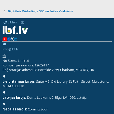
Digitālais Mārketings, SEO un Saites Veidošana
Sīkfaili
info@ibf.lv
No Stress Limited
Kompānijas numurs: 12629117
Reģistrācijas adrese: 38 Portside View, Chatham, ME4 4FY, UK
Lielbritānijas birojs:
Suite M6, Old Library, St Faith Street, Maidstone,
ME14 1LH, UK
Latvijas birojs:
Doma Laukums 2, Rīga, LV-1050, Latvija
Nepālas birojs:
Coming Soon