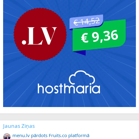
Jaunas Ziņas
menu.lv pārdots Fruits.co platformā