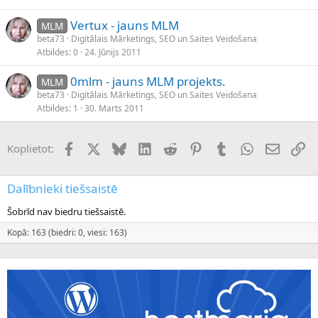
Vertux - jauns MLM
MLM
beta73
Digitālais Mārketings, SEO un Saites Veidošana
Atbildes
0
24. Jūnijs 2011
0mlm - jauns MLM projekts.
MLM
beta73
Digitālais Mārketings, SEO un Saites Veidošana
Atbildes
1
30. Marts 2011
Facebook
X (Twitter)
Bluesky
LinkedIn
Reddit
Pinterest
Tumblr
WhatsApp
E-pasts
Sai
Koplietot:
Dalībnieki tiešsaistē
Šobrīd nav biedru tiešsaistē.
Kopā: 163 (biedri: 0, viesi: 163)