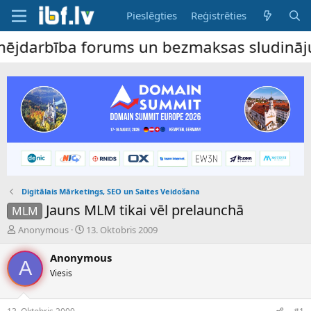
Pieslēgties
Reģistrēties
arbība forums un bezmaksas sludinājumu dē
Digitālais Mārketings, SEO un Saites Veidošana
Jauns MLM tikai vēl prelaunchā
MLM
P
S
Anonymous
13. Oktobris 2009
a
ā
v
k
Anonymous
A
e
u
Viesis
d
m
i
a
e
d