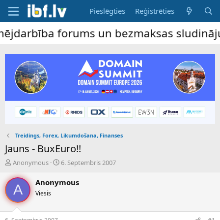
Pieslēgties
Reģistrēties
arbība forums un bezmaksas sludinājumu dē
Treidings, Forex, Likumdošana, Finanses
Jauns - BuxEuro!!
P
S
Anonymous
6. Septembris 2007
a
ā
v
k
Anonymous
A
e
u
Viesis
d
m
i
a
e
d