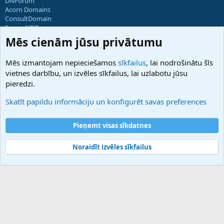
DNForum
Acorn Domains
ConsultDomain
ForumNDD
Domainforum.ro
Mēs cienām jūsu privātumu
27.be
NamesLot
Mēs izmantojam nepieciešamos
sīkfailus
, lai nodrošinātu šīs
Hostmaria
vietnes darbību, un izvēles sīkfailus, lai uzlabotu jūsu
Atbalsts
pieredzi.
Sazinieties ar mums
Palīdzība
Skatīt papildu informāciju un konfigurēt savas preferences
Noteikumi un nosacījumi
Privātuma politika
Pieņemt visas sīkdatnes
Noraidīt izvēles sīkfailus
®
Community platform by XenForo
© 2010-2025 XenForo Ltd.