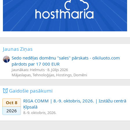
Jaunas Ziņas
Sedo nedēļas domēnu "sales" pārskats - olkiluoto.com
pārdots par 17 000 EUR
Jaunākais: Helmuts
8. Jūlijs 2026
Mājaslapas, Tehnoloģijas, Hostings, Domēni
Gaidošie pasākumi
RIGA COMM | 8.-9. oktobris, 2026. | Izstāžu centrā
Oct 8
Ķīpsalā
2026
8.-9. oktobris, 2026.