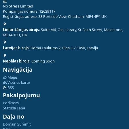
No Stress Limited
Kompānijas numurs: 12629117
Reģistrācijas adrese: 38 Portside View, Chatham, ME4 4FY, UK
Lielbritānijas birojs:
Suite M6, Old Library, St Faith Street, Maidstone,
ME14 1LH, UK
Latvijas birojs:
Doma Laukums 2, Rīga, LV-1050, Latvija
Nepālas birojs:
Coming Soon
Navigācija
Mājas
Vietnes karte
RSS
Pakalpojumu
Podkāsts
Statusa Lapa
Daļa no
Domain Summit