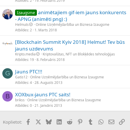
Atbildes
2
19. Februāris 2019
animētajiem gif-iem jauns konkurents
Izaugsme
- APNG (animēti png) :)
Helmuts
Online Uzņēmējdarbība un Biznesa Izaugsme
Atbildes
2
1. Marts 2018
[Blockchain Summit Kyiv 2018] Helmut! Tev būs
jauns uzdevums
Kripto.media
Kriptovalūtas, NFT un Blokķēdes tehnoloģijas
Atbildes
19
8. Februāris 2018
Jauns PTC!!!
G
Gatis12
Online Uzņēmējdarbība un Biznesa Izaugsme
Atbildes
4
28. Augusts 2013
XOXbux-jauns PTC saits!
B
brikss
Online Uzņēmējdarbība un Biznesa Izaugsme
Atbildes
0
21. Janvāris 2013
Facebook
X (Twitter)
Bluesky
LinkedIn
Reddit
Pinterest
Tumblr
WhatsApp
E-pasts
Sai
Koplietot: