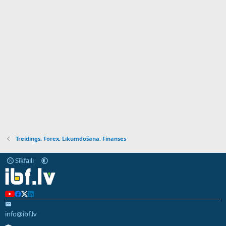
Treidings, Forex, Likumdošana, Finanses
Sīkfaili
info@ibf.lv