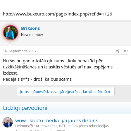
http://www.buxeuro.com/page/index.php?refid=1126
Briksons
New member
16. Septembris 2007
#2
Nu šis nu gan ir totāli gļukains - linki nepazūd pēc
uzklikšķināšanas un izlasītās vēstuēs arī nav iespējams
izdzēst.
Pēdējais s**s - droši ka būs scams
Jums ir jāpieslēdzas vai jāreģistrējas, lai atbildētu šeit.
Līdzīgi pavedieni
wow.. kripto.media -jai jauns dizains
Helmuts
Kriptovalūtas, NFT un Blokķēdes tehnoloģijas