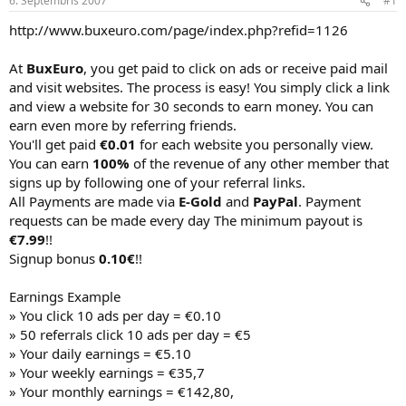
6. Septembris 2007
#1
n
a
a
t
http://www.buxeuro.com/page/index.php?refid=1126
u
u
z
m
At
BuxEuro
, you get paid to click on ads or receive paid mail
s
s
and visit websites. The process is easy! You simply click a link
ā
c
and view a website for 30 seconds to earn money. You can
ē
earn even more by referring friends.
j
You'll get paid
€0.01
for each website you personally view.
s
You can earn
100%
of the revenue of any other member that
signs up by following one of your referral links.
All Payments are made via
E-Gold
and
PayPal
. Payment
requests can be made every day The minimum payout is
€7.99
!!
Signup bonus
0.10€
!!
Earnings Example
» You click 10 ads per day = €0.10
» 50 referrals click 10 ads per day = €5
» Your daily earnings = €5.10
» Your weekly earnings = €35,7
» Your monthly earnings = €142,80,