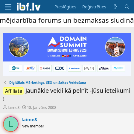
Pieslēgties
Reģistrēties
darbība forums un bezmaksas sludinājumu d
Digitālais Mārketings, SEO un Saites Veidošana
Jaunākie veidi kā pelnīt -jūsu ieteikumi
Affiliate
!
P
S
laime8
18. Janvāris 2008
a
ā
v
k
laime8
L
e
u
New member
d
m
i
a