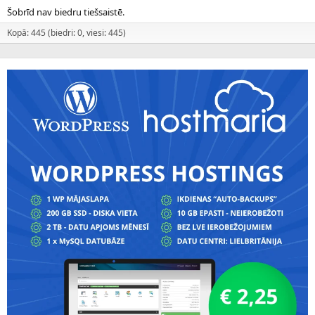
Šobrīd nav biedru tiešsaistē.
Kopā: 445 (biedri: 0, viesi: 445)