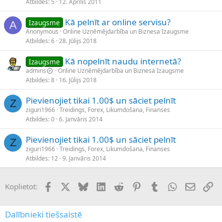
Atbildes
5
12. Aprīlis 2011
Kā pelnīt ar online servisu?
Izaugsme
A
Anonymous
Online Uzņēmējdarbība un Biznesa Izaugsme
Atbildes
6
28. Jūlijs 2018
Kā nopelnīt naudu internetā?
Izaugsme
admins
Online Uzņēmējdarbība un Biznesa Izaugsme
Atbildes
8
16. Jūlijs 2018
Pievienojiet tikai 1.00$ un sāciet pelnīt
Z
ziguri1966
Treidings, Forex, Likumdošana, Finanses
Atbildes
0
6. Janvāris 2014
Pievienojiet tikai 1.00$ un sāciet pelnīt
Z
ziguri1966
Treidings, Forex, Likumdošana, Finanses
Atbildes
12
9. Janvāris 2014
Facebook
X (Twitter)
Bluesky
LinkedIn
Reddit
Pinterest
Tumblr
WhatsApp
E-pasts
Sai
Koplietot:
Dalībnieki tiešsaistē