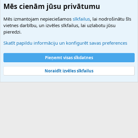
Domainforum.ro
Mēs cienām jūsu privātumu
27.be
NamesLot
Mēs izmantojam nepieciešamos
sīkfailus
, lai nodrošinātu šīs
Hostmaria
vietnes darbību, un izvēles sīkfailus, lai uzlabotu jūsu
Atbalsts
pieredzi.
Sazinieties ar mums
Palīdzība
Skatīt papildu informāciju un konfigurēt savas preferences
Noteikumi un nosacījumi
Privātuma politika
Pieņemt visas sīkdatnes
Noraidīt izvēles sīkfailus
®
Community platform by XenForo
© 2010-2025 XenForo Ltd.