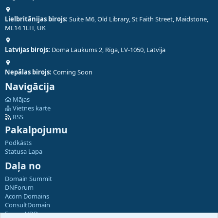
Lielbritānijas birojs:
Suite M6, Old Library, St Faith Street, Maidstone,
ME14 1LH, UK
Latvijas birojs:
Doma Laukums 2, Rīga, LV-1050, Latvija
Nepālas birojs:
Coming Soon
Navigācija
Mājas
Vietnes karte
RSS
Pakalpojumu
Podkāsts
Statusa Lapa
Daļa no
Domain Summit
DNForum
Acorn Domains
ConsultDomain
ForumNDD