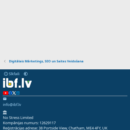
Digitālais Mārketings, SEO un Saites Veidošana
Sīkfaili
info@ibf.lv
No Stress Limited
Kompānijas numurs: 12629117
Reģistrācijas adrese: 38 Portside View, Chatham, ME4 4FY, UK