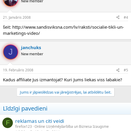
New member
21. Janvāris 2008
#4
šeit: http://www.sandisviksna.com/lv/raksti/socialie-tikli-un-
marketings-video/
janchuks
J
New member
19. Februāris 2008
#5
Kadus affiliate Jus izmantojat? Kuri Jums liekas viss labakie?
Jums ir jāpieslēdzas vai jāreģistrējas, lai atbildētu šeit.
Līdzīgi pavedieni
reklamas un citi veidi
F
firefox123
Online Uzņēmējdarbība un Biznesa Izaugsme