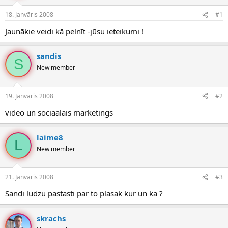
e
d
18. Janvāris 2008
#1
n
a
a
t
Jaunākie veidi kā pelnīt -jūsu ieteikumi !
u
u
z
m
s
s
sandis
S
ā
New member
c
ē
j
19. Janvāris 2008
#2
s
video un sociaalais marketings
laime8
L
New member
21. Janvāris 2008
#3
Sandi ludzu pastasti par to plasak kur un ka ?
skrachs