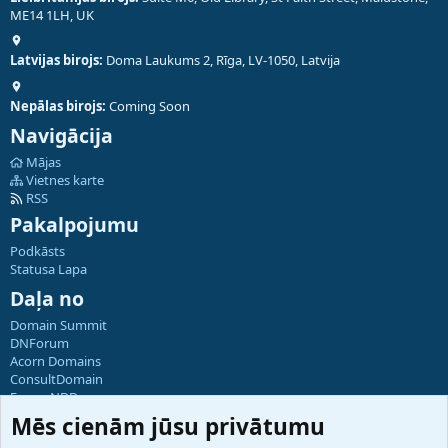
ME14 1LH, UK
Latvijas birojs:
Doma Laukums 2, Rīga, LV-1050, Latvija
Nepālas birojs:
Coming Soon
Navigācija
Mājas
Vietnes karte
RSS
Pakalpojumu
Podkāsts
Statusa Lapa
Daļa no
Domain Summit
DNForum
Acorn Domains
ConsultDomain
ForumNDD
Domainforum.ro
Mēs cienām jūsu privātumu
27.be