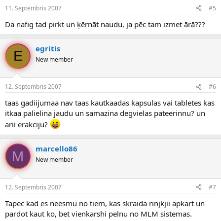
11. Septembris 2007
#5
Da nafig tad pirkt un ķērnāt naudu, ja pēc tam izmet ārā???
egritis
E
New member
12. Septembris 2007
#6
taas gadiijumaa nav taas kautkaadas kapsulas vai tabletes kas
itkaa palielina jaudu un samazina degvielas pateerinnu? un
arii erakciju?
marcello86
M
New member
12. Septembris 2007
#7
Tapec kad es neesmu no tiem, kas skraida rinjkjii apkart un
pardot kaut ko, bet vienkarshi pelnu no MLM sistemas.