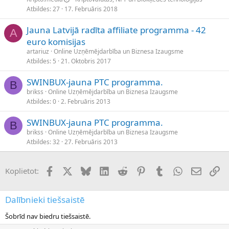
Atbildes
27
17. Februāris 2018
Jauna Latvijā radīta affiliate programma - 42
A
euro komisijas
artariuz
Online Uzņēmējdarbība un Biznesa Izaugsme
Atbildes
5
21. Oktobris 2017
SWINBUX-jauna PTC programma.
B
brikss
Online Uzņēmējdarbība un Biznesa Izaugsme
Atbildes
0
2. Februāris 2013
SWINBUX-jauna PTC programma.
B
brikss
Online Uzņēmējdarbība un Biznesa Izaugsme
Atbildes
32
27. Februāris 2013
Facebook
X (Twitter)
Bluesky
LinkedIn
Reddit
Pinterest
Tumblr
WhatsApp
E-pasts
Sai
Koplietot:
Dalībnieki tiešsaistē
Šobrīd nav biedru tiešsaistē.