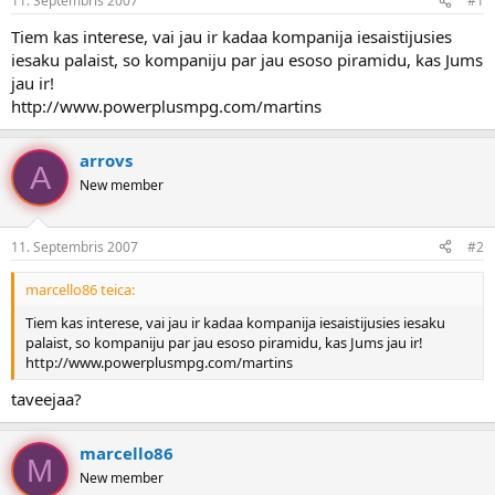
11. Septembris 2007
#1
n
a
a
t
Tiem kas interese, vai jau ir kadaa kompanija iesaistijusies
u
u
iesaku palaist, so kompaniju par jau esoso piramidu, kas Jums
z
m
jau ir!
s
s
http://www.powerplusmpg.com/martins
ā
c
ē
arrovs
j
A
New member
s
11. Septembris 2007
#2
marcello86 teica:
Tiem kas interese, vai jau ir kadaa kompanija iesaistijusies iesaku
palaist, so kompaniju par jau esoso piramidu, kas Jums jau ir!
http://www.powerplusmpg.com/martins
taveejaa?
marcello86
M
New member