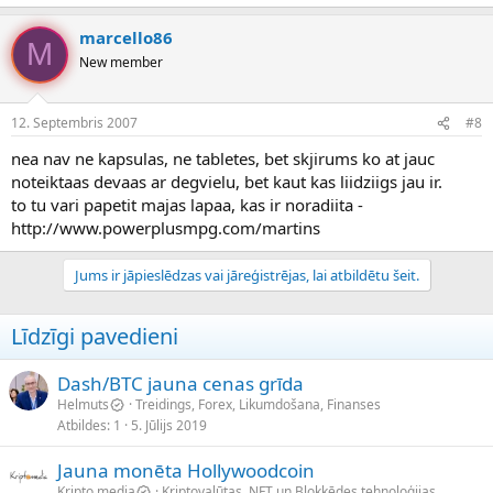
marcello86
M
New member
12. Septembris 2007
#8
nea nav ne kapsulas, ne tabletes, bet skjirums ko at jauc
noteiktaas devaas ar degvielu, bet kaut kas liidziigs jau ir.
to tu vari papetit majas lapaa, kas ir noradiita -
http://www.powerplusmpg.com/martins
Jums ir jāpieslēdzas vai jāreģistrējas, lai atbildētu šeit.
Līdzīgi pavedieni
Dash/BTC jauna cenas grīda
Helmuts
Treidings, Forex, Likumdošana, Finanses
Atbildes
1
5. Jūlijs 2019
Jauna monēta Hollywoodcoin
Kripto.media
Kriptovalūtas, NFT un Blokķēdes tehnoloģijas