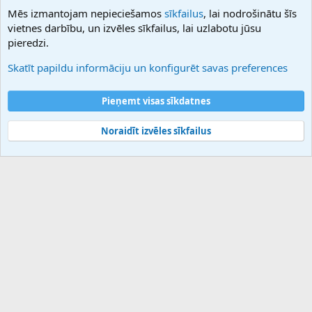
NamesLot
Mēs izmantojam nepieciešamos
sīkfailus
, lai nodrošinātu šīs
Hostmaria
vietnes darbību, un izvēles sīkfailus, lai uzlabotu jūsu
Atbalsts
pieredzi.
Sazinieties ar mums
Palīdzība
Skatīt papildu informāciju un konfigurēt savas preferences
Noteikumi un nosacījumi
Privātuma politika
Pieņemt visas sīkdatnes
Noraidīt izvēles sīkfailus
®
Community platform by XenForo
© 2010-2025 XenForo Ltd.