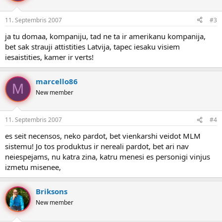
11. Septembris 2007
#3
ja tu domaa, kompaniju, tad ne ta ir amerikanu kompanija,
bet sak strauji attistities Latvija, tapec iesaku visiem
iesaistities, kamer ir verts!
marcello86
M
New member
11. Septembris 2007
#4
es seit necensos, neko pardot, bet vienkarshi veidot MLM
sistemu! Jo tos produktus ir nereali pardot, bet ari nav
neiespejams, nu katra zina, katru menesi es personigi vinjus
izmetu misenee,
Briksons
New member