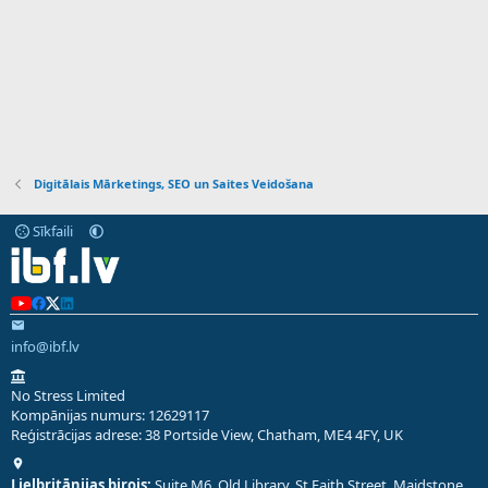
Digitālais Mārketings, SEO un Saites Veidošana
Sīkfaili
info@ibf.lv
No Stress Limited
Kompānijas numurs: 12629117
Reģistrācijas adrese: 38 Portside View, Chatham, ME4 4FY, UK
Lielbritānijas birojs:
Suite M6, Old Library, St Faith Street, Maidstone,