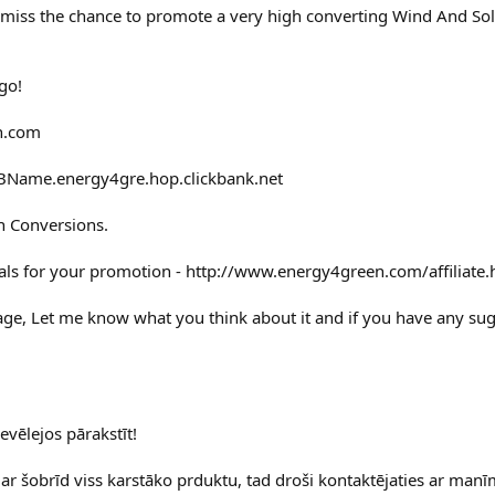
n't miss the chance to promote a very high converting Wind And So
go!
n.com
rCBName.energy4gre.hop.clickbank.net
h Conversions.
als for your promotion - http://www.energy4green.com/affiliate.
page, Let me know what you think about it and if you have any su
vēlejos pārakstīt!
 ar šobrīd viss karstāko prduktu, tad droši kontaktējaties ar manī