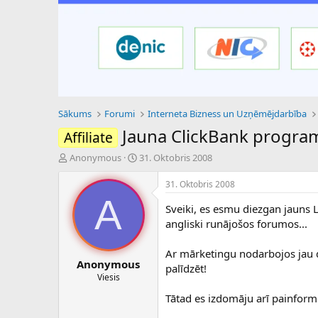
Sākums
Forumi
Interneta Bizness un Uzņēmējdarbība
Jauna ClickBank program
Affiliate
P
S
Anonymous
31. Oktobris 2008
a
ā
v
k
31. Oktobris 2008
e
u
A
d
m
Sveiki, es esmu diezgan jauns 
i
a
angliski runājošos forumos...
e
d
n
a
Ar mārketingu nodarbojos jau 
a
t
Anonymous
palīdzēt!
u
u
Viesis
z
m
s
s
Tātad es izdomāju arī painformē
ā