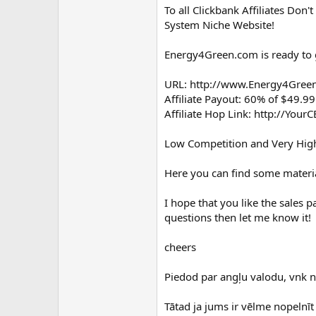
c
To all Clickbank Affiliates Do
ē
System Niche Website!
j
s
Energy4Green.com is ready to 
URL: http://www.Energy4Gree
Affiliate Payout: 60% of $49.99
Affiliate Hop Link: http://You
Low Competition and Very Hig
Here you can find some materi
I hope that you like the sales 
questions then let me know it!
cheers
Piedod par angļu valodu, vnk ne
Tātad ja jums ir vēlme nopelnīt