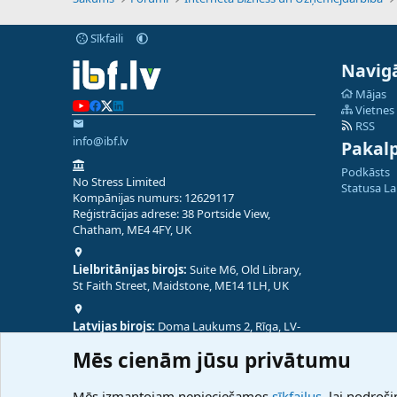
Sīkfaili
Navigā
Mājas
Vietnes
RSS
info@ibf.lv
Pakal
Podkāsts
No Stress Limited
Statusa L
Kompānijas numurs: 12629117
Reģistrācijas adrese: 38 Portside View,
Chatham, ME4 4FY, UK
Lielbritānijas birojs:
Suite M6, Old Library,
St Faith Street, Maidstone, ME14 1LH, UK
Latvijas birojs:
Doma Laukums 2, Rīga, LV-
1050, Latvija
Mēs cienām jūsu privātumu
Nepālas birojs:
Coming Soon
Mēs izmantojam nepieciešamos
sīkfailus
, lai nodroši