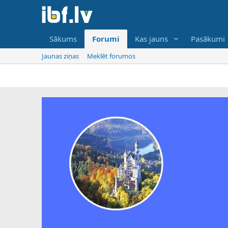
Sākums
Forumi
Kas jauns
Pasākumi
Jaunas ziņas
Meklēt forumos
I