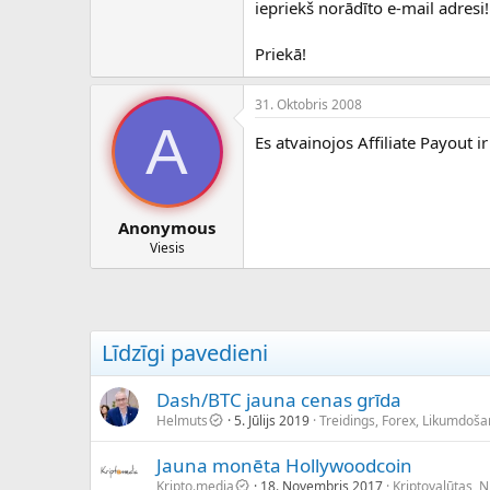
iepriekš norādīto e-mail adresi!
Priekā!
31. Oktobris 2008
A
Es atvainojos Affiliate Payout i
Anonymous
Viesis
Līdzīgi pavedieni
Dash/BTC jauna cenas grīda
Helmuts
5. Jūlijs 2019
Treidings, Forex, Likumdoša
Jauna monēta Hollywoodcoin
Kripto.media
18. Novembris 2017
Kriptovalūtas, 