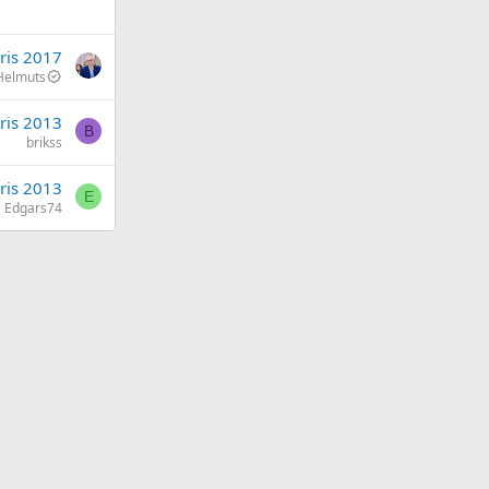
ris 2017
Helmuts
ris 2013
B
brikss
ris 2013
E
Edgars74