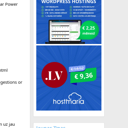
lar Power
html
ggestions or
m uz jau
Jaunas Ziņas