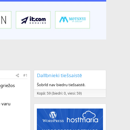
Dalībnieki tiešsaistē
#1
Šobrīd nav biedru tiešsaistē.
griežos
Kopā: 59 (biedri: 0, viesi: 59)
 varu