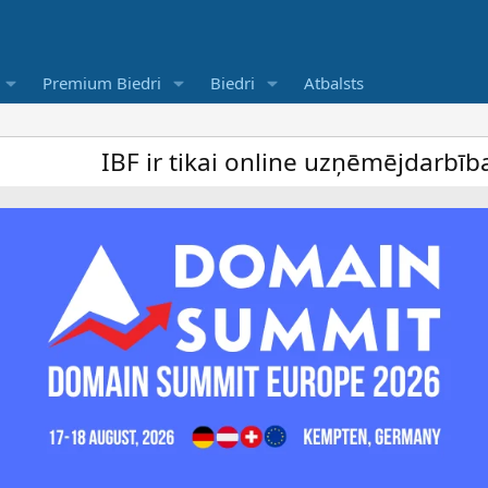
Premium Biedri
Biedri
Atbalsts
BF ir tikai online uzņēmējdarbība forums 