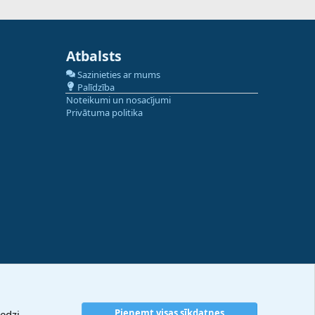
Atbalsts
Sazinieties ar mums
Palīdzība
Noteikumi un nosacījumi
Privātuma politika
Pieņemt visas sīkdatnes
edzi.