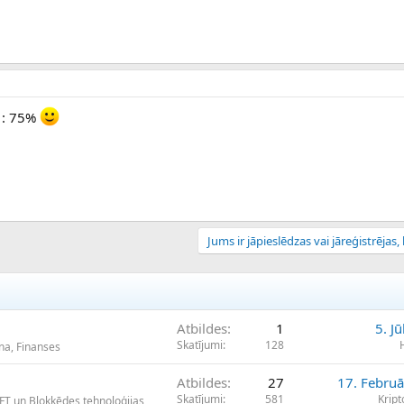
r : 75%
Jums ir jāpieslēdzas vai jāreģistrējas, l
Atbildes
1
5. Jū
Skatījumi
128
na, Finanses
Atbildes
27
17. Februā
Skatījumi
581
Krip
NFT un Blokķēdes tehnoloģijas