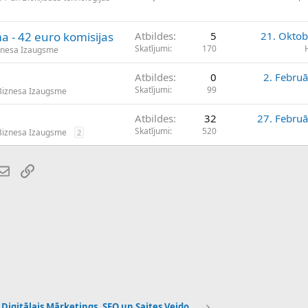
ma - 42 euro komisijas
Atbildes
5
21. Oktob
Skatījumi
170
znesa Izaugsme
Atbildes
0
2. Februā
Skatījumi
99
Biznesa Izaugsme
Atbildes
32
27. Februā
Skatījumi
520
Biznesa Izaugsme
2
atsApp
E-pasts
Saiti
Digitālais Mārketings, SEO un Saites Veidošana