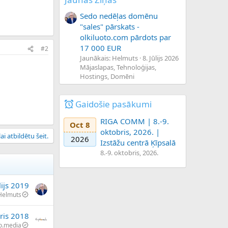
Sedo nedēļas domēnu
"sales" pārskats -
olkiluoto.com pārdots par
17 000 EUR
#2
Jaunākais: Helmuts
8. Jūlijs 2026
Mājaslapas, Tehnoloģijas,
Hostings, Domēni
Gaidošie pasākumi
RIGA COMM | 8.-9.
Oct 8
oktobris, 2026. |
ai atbildētu šeit.
2026
Izstāžu centrā Ķīpsalā
8.-9. oktobris, 2026.
lijs 2019
Helmuts
ris 2018
to.media