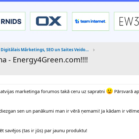
Digitālais Mārketings, SEO un Saites Veidošana
a - Energy4Green.com!!!!
Latvijas marketinga forumos takā ceru uz sapratni
Pārsvarā ap
diezgan sen un panākumi man ir vērā ņemami! Ja kādam ir vēlme
t savējos (tas ir jūs) par jaunu produktu!