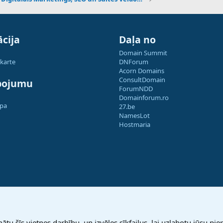
cija
Daļa no
Domain Summit
 karte
DNForum
Acorn Domains
ConsultDomain
pojumu
ForumNDD
Domainforum.ro
apa
27.be
NamesLot
Hostmaria
nātu šīs vietnes darbību, un izvēles sīkfailus, lai uzlabotu jūsu pier