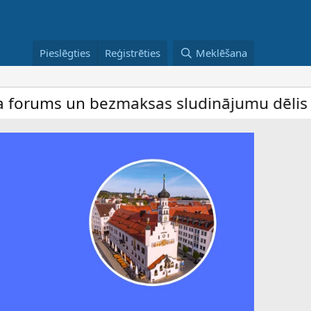
Pieslēgties
Reģistrēties
Meklēšana
un bezmaksas sludinājumu dēlis – dalība i