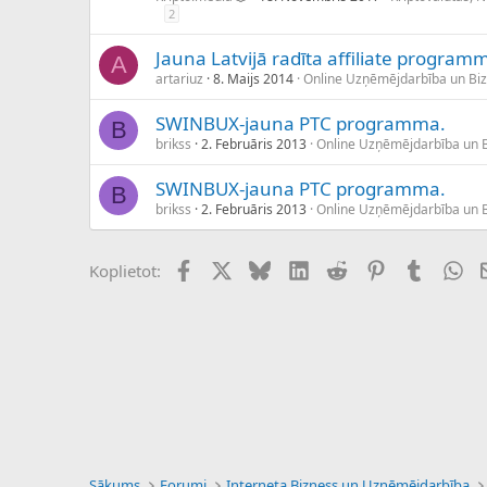
2
Jauna Latvijā radīta affiliate program
A
artariuz
8. Maijs 2014
Online Uzņēmējdarbība un Bi
SWINBUX-jauna PTC programma.
B
brikss
2. Februāris 2013
Online Uzņēmējdarbība un 
SWINBUX-jauna PTC programma.
B
brikss
2. Februāris 2013
Online Uzņēmējdarbība un 
Facebook
X (Twitter)
Bluesky
LinkedIn
Reddit
Pinterest
Tumblr
Wh
Koplietot:
Sākums
Forumi
Interneta Bizness un Uzņēmējdarbība