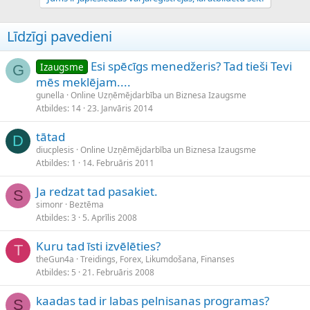
Līdzīgi pavedieni
Esi spēcīgs menedžeris? Tad tieši Tevi
Izaugsme
G
mēs meklējam....
gunella
Online Uzņēmējdarbība un Biznesa Izaugsme
Atbildes
14
23. Janvāris 2014
tātad
D
diucplesis
Online Uzņēmējdarbība un Biznesa Izaugsme
Atbildes
1
14. Februāris 2011
Ja redzat tad pasakiet.
S
simonr
Beztēma
Atbildes
3
5. Aprīlis 2008
Kuru tad īsti izvēlēties?
T
theGun4a
Treidings, Forex, Likumdošana, Finanses
Atbildes
5
21. Februāris 2008
kaadas tad ir labas pelnisanas programas?
S