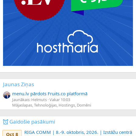
Jaunas Ziņas
menu.lv pārdots Fruits.co platformā
Jaunākais: Helmuts
Vakar 10:03
Mājaslapas, Tehnoloģijas, Hostings, Domēni
Gaidošie pasākumi
RIGA COMM | 8.-9. oktobris, 2026. | Izstāžu centrā
Oct 8