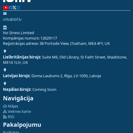
info@ibf.lv
No Stress Limited
Kompānijas numurs: 12629117
Reģistrācijas adrese: 38 Portside View, Chatham, ME4 4FY, UK
Lielbritānijas birojs:
Suite M6, Old Library, St Faith Street, Maidstone,
ME14 1LH, UK
Latvijas birojs:
Doma Laukums 2, Rīga, LV-1050, Latvija
Nepālas birojs:
Coming Soon
Navigācija
Mājas
Vietnes karte
RSS
Pakalpojumu
Podkāsts