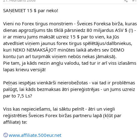
21. Februāris 2008
#1
n
a
a
t
SAŅEMIET 15 $ par neko!
u
u
z
m
Vieni no Forex tirgus monstriem - Šveices Foreksa birža, kuras
s
s
dienas apgrozījums tās tīklā pārsniedz 80 miljardus ASV $ (!) -
ā
c
ir ar mieru Jums maksāt uzreiz 15 $ par to vien, ka Jūs
ē
atvedīsiet viņiem jaunus forex tirgus spēlētājus/dalībniekus,
j
kuri NEKO NEMAKSĀJOT minūtes laikā atvērs sev DEMO
s
kontu (un arī turpmāk viņiem nebūs nekas jāmaksā).
Pie tam, ja kāds nezin angļu valodu, tad tur ir arī viss izlasāms
lapas krievu versijā!
Peļņas iespējas vienkārši neierobežotas - vai tad ir problēmas
palūgt, lai kāds bezmaksas ātri piereģistrējas - un Jums uzreiz
par to 7,5 Ls?
Viss kas nepieciešams, lai sāktu pelnīt - ātri un viegli
reģistrēties Šveices Forex biržas partneru lapā (kļūt par
affiliate) te:
www.affiliate.500eur.net