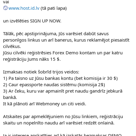
vai
www.host.id.lv
(tā pati lapa)
un izvēlēties SIGN UP NOW.
Tālāk, pēc apstiprinājuma, Jūs varēsiet dabūt savus
personīgos linkus un arī banerus, kurus reklamējot piesaistīt
cilvēkus.
Jūsu cilvēki reģistrēsies Forex Demo kontam un par katru
reģistrāciju Jums nāks 15 $.
Izmaksas notiek šobrīd trijos veidos:
1) Pa taisno uz Jūsu bankas kontu (bet komisija ir 30 $)
2) Caur epassporte naudas sistēmu (komisija 2$)
3) Ar čeku, kuru var apmainīt pret naudu gandrīz jebkurā
bankā.
It kā plānoti arī Webmoney un citi veidi.
Atskaites par apmeklējuniem no Jūsu linkiem, reģistrāciju
skaitu un nopelnīto naudu arī varēsiet redzēt onlainā.
Ja ir interese apskatīties arī kā izskatās bezmaksas DEMO