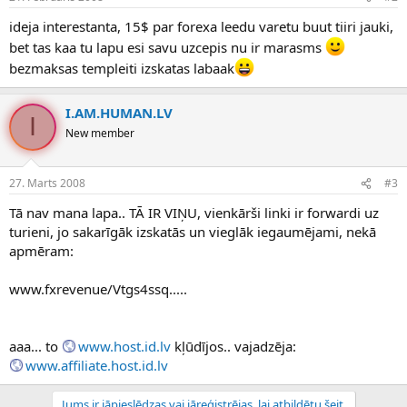
ideja interestanta, 15$ par forexa leedu varetu buut tiiri jauki,
bet tas kaa tu lapu esi savu uzcepis nu ir marasms
bezmaksas templeiti izskatas labaak
I.AM.HUMAN.LV
I
New member
27. Marts 2008
#3
Tā nav mana lapa.. TĀ IR VIŅU, vienkārši linki ir forwardi uz
turieni, jo sakarīgāk izskatās un vieglāk iegaumējami, nekā
apmēram:
www.fxrevenue/Vtgs4ssq.....
aaa... to
www.host.id.lv
kļūdījos.. vajadzēja:
www.affiliate.host.id.lv
Jums ir jāpieslēdzas vai jāreģistrējas, lai atbildētu šeit.