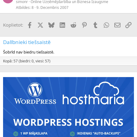
simonr
Online Uzņēmējdarbība un Biznesa Izaugsme
Atbildes
8
9. Decembris 2007
Facebook
X (Twitter)
Bluesky
LinkedIn
Reddit
Pinterest
Tumblr
WhatsApp
E-pasts
Sai
Koplietot:
Dalībnieki tiešsaistē
Šobrīd nav biedru tiešsaistē.
Kopā: 57 (biedri: 0, viesi: 57)