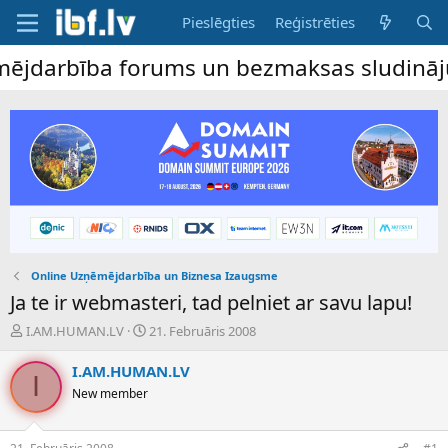
Pieslēgties
Reģistrēties
arbība forums un bezmaksas sludinājumu dēl
Online Uzņēmējdarbība un Biznesa Izaugsme
Ja te ir webmasteri, tad pelniet ar savu lapu!
P
S
I.AM.HUMAN.LV
21. Februāris 2008
a
ā
v
k
I.AM.HUMAN.LV
I
e
u
New member
d
m
i
a
e
d