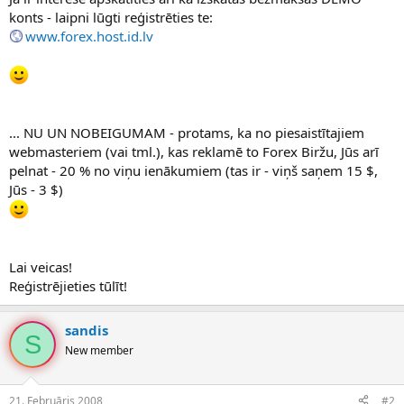
konts - laipni lūgti reģistrēties te:
www.forex.host.id.lv
... NU UN NOBEIGUMAM - protams, ka no piesaistītajiem
webmasteriem (vai tml.), kas reklamē to Forex Biržu, Jūs arī
pelnat - 20 % no viņu ienākumiem (tas ir - viņš saņem 15 $,
Jūs - 3 $)
Lai veicas!
Reģistrējieties tūlīt!
sandis
S
New member
21. Februāris 2008
#2