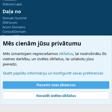
Statusa Lapa
Daļa no
Domain Summit
DNForum
Acorn Domains
ConsultDomain
ForumNDD
Domainforum.ro
Mēs cienām jūsu privātumu
27.be
NamesLot
Mēs izmantojam nepieciešamos
sīkfailus
, lai nodrošinātu šīs
Hostmaria
vietnes darbību, un izvēles sīkfailus, lai uzlabotu jūsu
Atbalsts
pieredzi.
Sazinieties ar mums
Palīdzība
Skatīt papildu informāciju un konfigurēt savas preferences
Noteikumi un nosacījumi
Privātuma politika
Pieņemt visas sīkdatnes
Noraidīt izvēles sīkfailus
®
Community platform by XenForo
© 2010-2025 XenForo Ltd.