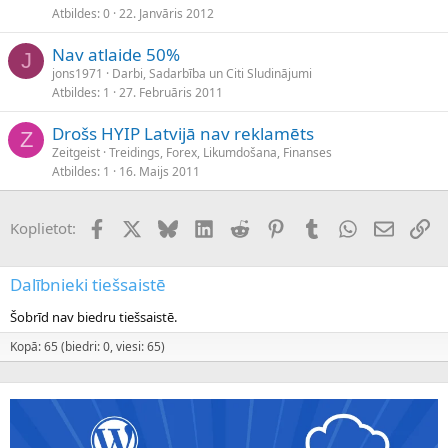
Atbildes
0
22. Janvāris 2012
Nav atlaide 50%
J
jons1971
Darbi, Sadarbība un Citi Sludinājumi
Atbildes
1
27. Februāris 2011
Drošs HYIP Latvijā nav reklamēts
Z
Zeitgeist
Treidings, Forex, Likumdošana, Finanses
Atbildes
1
16. Maijs 2011
Facebook
X (Twitter)
Bluesky
LinkedIn
Reddit
Pinterest
Tumblr
WhatsApp
E-pasts
Sai
Koplietot:
Dalībnieki tiešsaistē
Šobrīd nav biedru tiešsaistē.
Kopā: 65 (biedri: 0, viesi: 65)