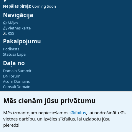
Nepālas birojs:
Coming Soon
Navigācija
Mājas
Vietnes karte
RSS
Pakalpojumu
Podkāsts
Statusa Lapa
Daļa no
Domain Summit
DNForum
Acorn Domains
ConsultDomain
ForumNDD
Domainforum.ro
Mēs cienām jūsu privātumu
27.be
NamesLot
Mēs izmantojam nepieciešamos
sīkfailus
, lai nodrošinātu šīs
Hostmaria
vietnes darbību, un izvēles sīkfailus, lai uzlabotu jūsu
Atbalsts
pieredzi.
Sazinieties ar mums