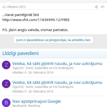
e
d
22. Oktobris 2012
#1
n
a
a
t
...Varat pamēģināt šeit
u
u
http://www.sfi4.com/11836999.12/FREE
z
m
s
s
P.S. jāzin angļu valoda, vismaz pamatos.
ā
c
ē
Jums ir jāpieslēdzas vai jāreģistrējas, lai atbildētu šeit.
j
s
Līdzīgi pavedieni
Veidsa, kā sākt p[elnīt naudu, ja nav uzkrājumu
Z
Zigis333
Darbi, Sadarbība un Citi Sludinājumi
Atbildes
0
26. Februāris 2014
Veidsa, kā sākt p[elnīt naudu, ja nav uzkrājumu
Z
Zigis333
Darbi, Sadarbība un Citi Sludinājumi
Atbildes
0
26. Februāris 2014
Nav apstiprinajusi Google
B
beckham9
Beztēma