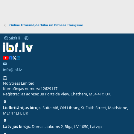
Online Uzņēmējdarbība un Biznesa Izaugsme
Sīkfaili
info@ibf.lv
No Stress Limited
Kompānijas numurs: 12629117
Reģistrācijas adrese: 38 Portside View, Chatham, ME4 4FY, UK
Lielbritānijas birojs:
Suite M6, Old Library, St Faith Street, Maidstone,
ME14 1LH, UK
Latvijas birojs:
Doma Laukums 2, Rīga, LV-1050, Latvija