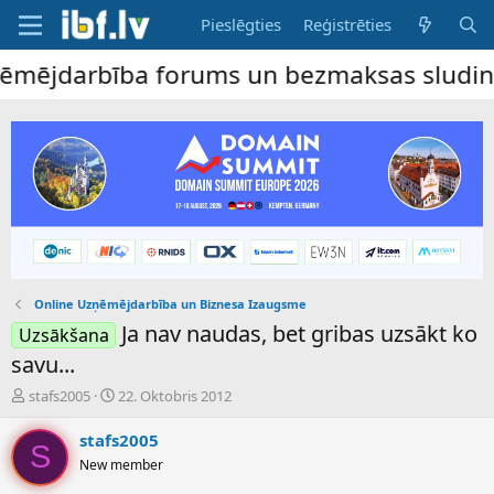
Pieslēgties
Reģistrēties
ējdarbība forums un bezmaksas sludinājumu
Online Uzņēmējdarbība un Biznesa Izaugsme
Ja nav naudas, bet gribas uzsākt ko
Uzsākšana
savu...
P
S
stafs2005
22. Oktobris 2012
a
ā
v
k
stafs2005
S
e
u
New member
d
m
i
a