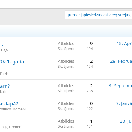
Jums ir jāpieslēdzas vai jāreģistrējas, l
..
Atbildes
9
15. Apr
Skatījumi
194
dinājumi
2021. gada
Atbildes
2
28. Februā
Skatījumi
154
 Darbi
alam?
Atbildes
2
9. Septemb
Skatījumi
235
kali
as lapā?
Atbildes
0
7. Janv
Skatījumi
102
ostings, Domēni
Atbildes
1
20. Jū
Skatījumi
131
tings, Domēni