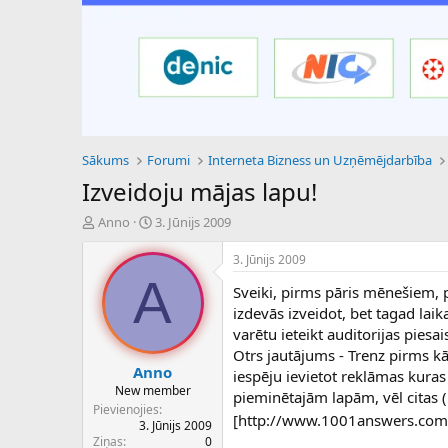
Sākums
Forumi
Interneta Bizness un Uzņēmējdarbība
Izveidoju mājas lapu!
P
S
Anno
3. Jūnijs 2009
a
ā
v
k
3. Jūnijs 2009
e
u
A
Sveiki, pirms pāris mēnešiem, 
d
m
i
a
izdevās izveidot, bet tagad laik
e
d
varētu ieteikt auditorijas piesai
n
a
Otrs jautājums - Trenz pirms k
a
t
Anno
iespēju ievietot reklāmas kura
u
u
New member
pieminētajām lapām, vēl citas (
z
m
Pievienojies
s
s
[http://www.1001answers.com
3. Jūnijs 2009
ā
Ziņas
0