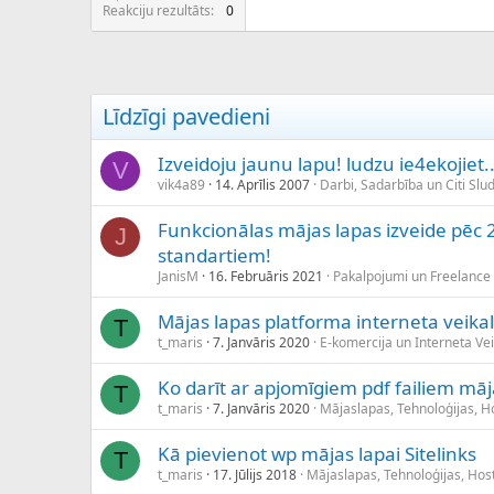
c
Reakciju rezultāts
0
ē
j
s
Līdzīgi pavedieni
Izveidoju jaunu lapu! ludzu ie4ekojiet..
V
vik4a89
14. Aprīlis 2007
Darbi, Sadarbība un Citi Slu
Funkcionālas mājas lapas izveide pēc 
J
standartiem!
JanisM
16. Februāris 2021
Pakalpojumi un Freelance
Mājas lapas platforma interneta veik
T
t_maris
7. Janvāris 2020
E-komercija un Interneta Vei
Ko darīt ar apjomīgiem pdf failiem māj
T
t_maris
7. Janvāris 2020
Mājaslapas, Tehnoloģijas, H
Kā pievienot wp mājas lapai Sitelinks
T
t_maris
17. Jūlijs 2018
Mājaslapas, Tehnoloģijas, Hos