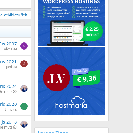
ai atbildētu šeit.
īlis 2007
V
vik4a89
ris 2021
J
JanisM
ris 2024
Helmuts
āris 2020
T
t_maris
lijs 2018
Helmuts
Jaunas Ziņas