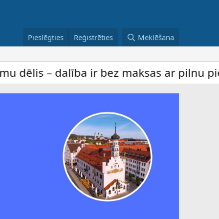
Pieslēgties
Reģistrēties
Meklēšana
 – dalība ir bez maksas ar pilnu piekļuvi