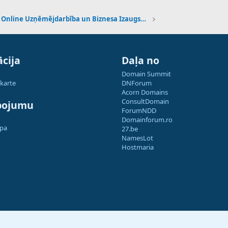
Online Uzņēmējdarbība un Biznesa Izaugsme
cija
Daļa no
Domain Summit
 karte
DNForum
Acorn Domains
ConsultDomain
pojumu
ForumNDD
Domainforum.ro
apa
27.be
NamesLot
Hostmaria