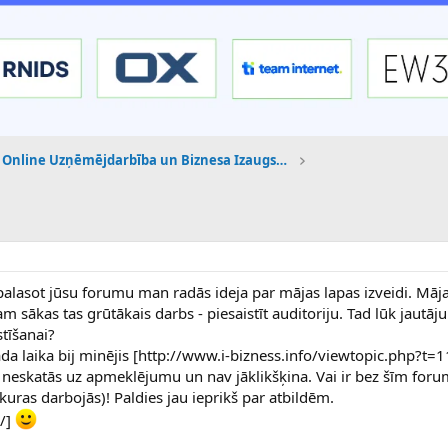
Online Uzņēmējdarbība un Biznesa Izaugsme
palasot jūsu forumu man radās ideja par mājas lapas izveidi. Māj
am sākas tas grūtākais darbs - piesaistīt auditoriju. Tad lūk jautāj
stīšanai?
āda laika bij minējis [http://www.i-bizness.info/viewtopic.php?t=
s neskatās uz apmeklējumu un nav jāklikšķina. Vai ir bez šīm for
kuras darbojās)! Paldies jau ieprikš par atbildēm.
/]