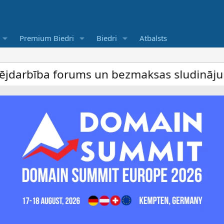
Premium Biedri
Biedri
Atbalsts
ība forums un bezmaksas sludinājumu dēlis