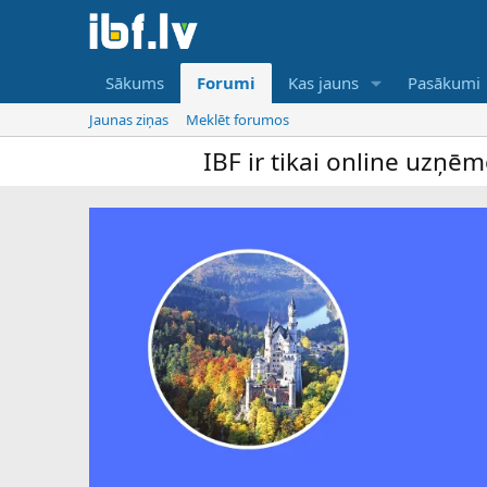
Sākums
Forumi
Kas jauns
Pasākumi
Jaunas ziņas
Meklēt forumos
IBF ir tikai online uzņēmējdarb