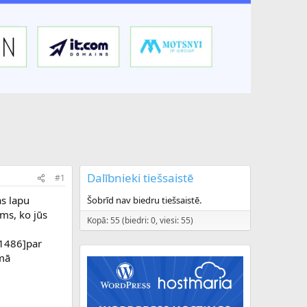
Dalībnieki tiešsaistē
#1
as lapu
Šobrīd nav biedru tiešsaistē.
ums, ko jūs
Kopā: 55 (biedri: 0, viesi: 55)
11486]par
umā