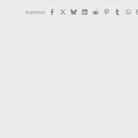
Facebook
X (Twitter)
Bluesky
LinkedIn
Reddit
Pinterest
Tumblr
Wh
Koplietot: