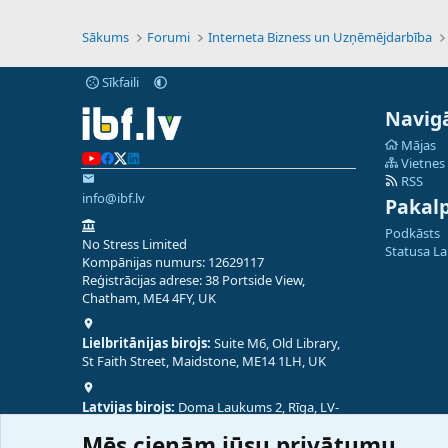
Sākums
Forumi
Interneta Bizness un Uzņēmējdarbība
Sīkfaili
Navigā
Mājas
Vietnes
RSS
info@ibf.lv
Pakal
Podkāsts
No Stress Limited
Statusa L
Kompānijas numurs: 12629117
Reģistrācijas adrese: 38 Portside View,
Chatham, ME4 4FY, UK
Lielbritānijas birojs:
Suite M6, Old Library,
St Faith Street, Maidstone, ME14 1LH, UK
Latvijas birojs:
Doma Laukums 2, Rīga, LV-
1050, Latvija
Mēs cienām jūsu privātumu