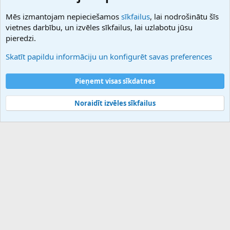
NamesLot
Mēs izmantojam nepieciešamos
sīkfailus
, lai nodrošinātu šīs
Hostmaria
vietnes darbību, un izvēles sīkfailus, lai uzlabotu jūsu
Atbalsts
pieredzi.
Sazinieties ar mums
Palīdzība
Skatīt papildu informāciju un konfigurēt savas preferences
Noteikumi un nosacījumi
Privātuma politika
Pieņemt visas sīkdatnes
Noraidīt izvēles sīkfailus
®
Community platform by XenForo
© 2010-2025 XenForo Ltd.