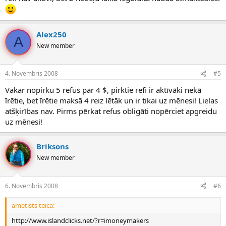
Alex250
A
New member
4. Novembris 2008
#5
Vakar nopirku 5 refus par 4 $, pirktie refi ir aktīvāki nekā
īrētie, bet īrētie maksā 4 reiz lētāk un ir tikai uz mēnesi! Lielas
atšķirības nav. Pirms pērkat refus obligāti nopērciet apgreidu
uz mēnesi!
Briksons
New member
6. Novembris 2008
#6
ametists teica:
http://www.islandclicks.net/?r=imoneymakers