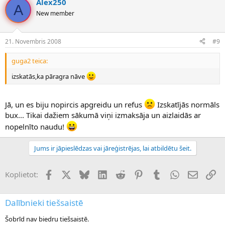
Alex250
A
New member
21. Novembris 2008
#9
guga2 teica:
izskatās,ka pāragra nāve
Jā, un es biju nopircis apgreidu un refus
Izskatījās normāls
bux... Tikai dažiem sākumā viņi izmaksāja un aizlaidās ar
nopelnīto naudu!
Jums ir jāpieslēdzas vai jāreģistrējas, lai atbildētu šeit.
Facebook
X (Twitter)
Bluesky
LinkedIn
Reddit
Pinterest
Tumblr
WhatsApp
E-pasts
Sai
Koplietot:
Dalībnieki tiešsaistē
Šobrīd nav biedru tiešsaistē.