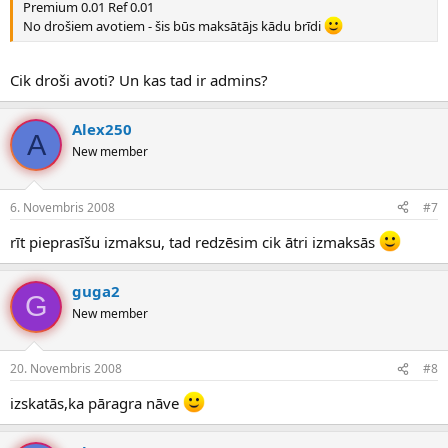
Premium 0.01 Ref 0.01
No drošiem avotiem - šis būs maksātājs kādu brīdi
Cik droši avoti? Un kas tad ir admins?
Alex250
A
New member
6. Novembris 2008
#7
rīt pieprasīšu izmaksu, tad redzēsim cik ātri izmaksās
guga2
G
New member
20. Novembris 2008
#8
izskatās,ka pāragra nāve