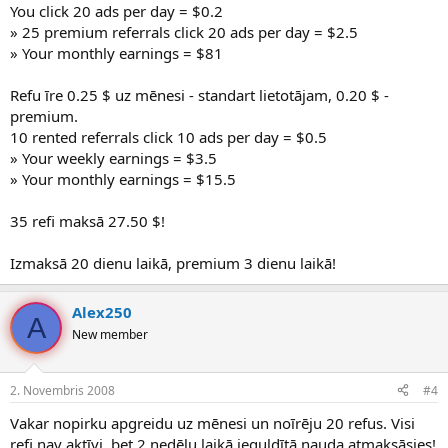
You click 20 ads per day = $0.2
» 25 premium referrals click 20 ads per day = $2.5
» Your monthly earnings = $81
Refu īre 0.25 $ uz mēnesi - standart lietotājam, 0.20 $ -
premium.
10 rented referrals click 10 ads per day = $0.5
» Your weekly earnings = $3.5
» Your monthly earnings = $15.5
35 refi maksā 27.50 $!
Izmaksā 20 dienu laikā, premium 3 dienu laikā!
Alex250
A
New member
2. Novembris 2008
#4
Vakar nopirku apgreidu uz mēnesi un noīrēju 20 refus. Visi
refi nav aktīvi, bet 2 nedēļu laikā ieguldītā nauda atmaksāsies!