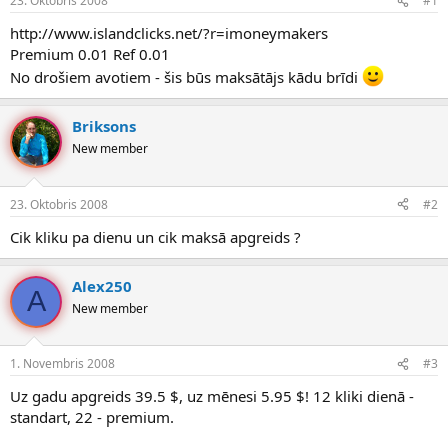
23. Oktobris 2008
#1
n
a
a
t
http://www.islandclicks.net/?r=imoneymakers
u
u
Premium 0.01 Ref 0.01
z
m
No drošiem avotiem - šis būs maksātājs kādu brīdi
s
s
ā
c
Briksons
ē
New member
j
s
23. Oktobris 2008
#2
Cik kliku pa dienu un cik maksā apgreids ?
Alex250
A
New member
1. Novembris 2008
#3
Uz gadu apgreids 39.5 $, uz mēnesi 5.95 $! 12 kliki dienā -
standart, 22 - premium.