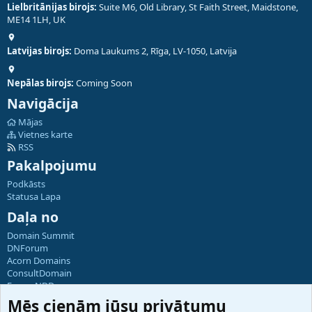
Lielbritānijas birojs:
Suite M6, Old Library, St Faith Street, Maidstone,
ME14 1LH, UK
Latvijas birojs:
Doma Laukums 2, Rīga, LV-1050, Latvija
Nepālas birojs:
Coming Soon
Navigācija
Mājas
Vietnes karte
RSS
Pakalpojumu
Podkāsts
Statusa Lapa
Daļa no
Domain Summit
DNForum
Acorn Domains
ConsultDomain
ForumNDD
Domainforum.ro
Mēs cienām jūsu privātumu
27.be