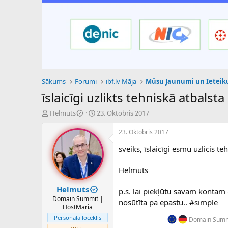
Sākums
Forumi
ibf.lv Māja
Mūsu Jaunumi un Ietei
īslaicīgi uzlikts tehniskā atbalsta
P
S
Helmuts
23. Oktobris 2017
a
ā
v
k
23. Oktobris 2017
e
u
sveiks, īslaicīgi esmu uzlicis t
d
m
i
a
e
d
Helmuts
n
a
a
t
Helmuts
p.s. lai piekļūtu savam kontam 
u
u
Domain Summit |
nosūtīta pa epastu.. #simple
z
m
HostMaria
s
s
Personāla loceklis
Domain Summi
ā