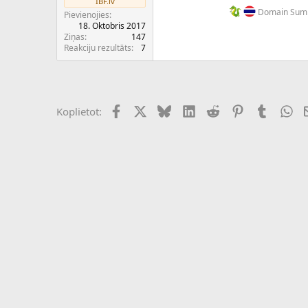
IBF.lv
c
Domain Summ
Pievienojies
ē
18. Oktobris 2017
j
Ziņas
147
s
Reakciju rezultāts
7
Facebook
X (Twitter)
Bluesky
LinkedIn
Reddit
Pinterest
Tumblr
Wh
Koplietot: