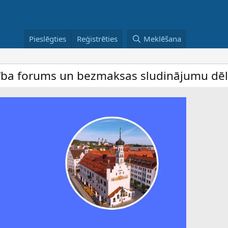
Pieslēgties
Reģistrēties
Meklēšana
ms un bezmaksas sludinājumu dēlis – dalīb