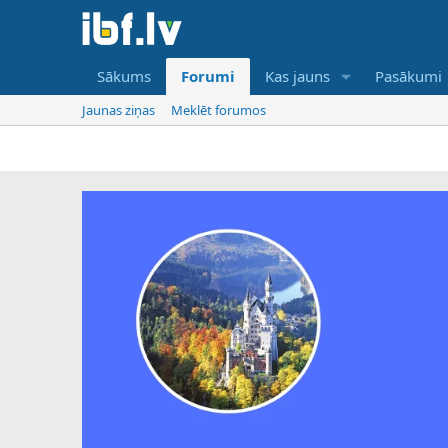
Sākums
Forumi
Kas jauns
Pasākumi
Jaunas ziņas
Meklēt forumos