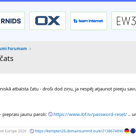
kumi Forumam
 čats
ehniskā atbalsta čatu - droši dod ziņu, ja nespēj atjaunot pieeju sav
- pieprasi jaunu paroli:
https://www.ibf.lv/password-reset/
.. u
t Europe 2026 -
https://kempten26.domainsummit.eu/e/2138674890