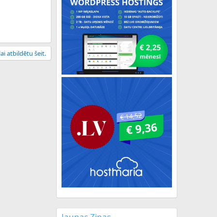
ai atbildētu šeit.
Jaunas Ziņas