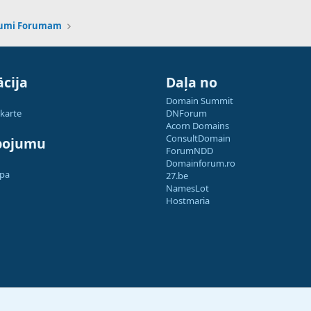
kumi Forumam
cija
Daļa no
Domain Summit
 karte
DNForum
Acorn Domains
ConsultDomain
pojumu
ForumNDD
Domainforum.ro
apa
27.be
NamesLot
Hostmaria