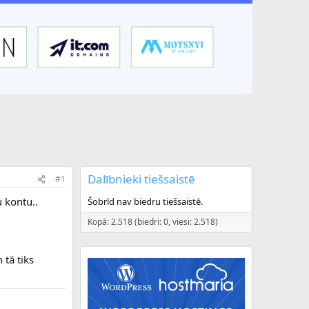
Dalībnieki tiešsaistē
#1
u kontu..
Šobrīd nav biedru tiešsaistē.
Kopā: 2.518 (biedri: 0, viesi: 2.518)
n tā tiks