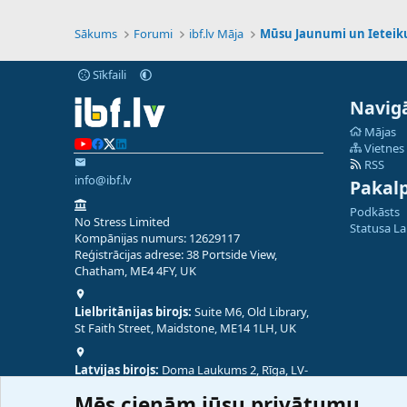
Sākums
Forumi
ibf.lv Māja
Mūsu Jaunumi un Ietei
Sīkfaili
Navigā
Mājas
Vietnes
RSS
info@ibf.lv
Pakal
Podkāsts
No Stress Limited
Statusa L
Kompānijas numurs: 12629117
Reģistrācijas adrese: 38 Portside View,
Chatham, ME4 4FY, UK
Lielbritānijas birojs:
Suite M6, Old Library,
St Faith Street, Maidstone, ME14 1LH, UK
Latvijas birojs:
Doma Laukums 2, Rīga, LV-
1050, Latvija
Mēs cienām jūsu privātumu