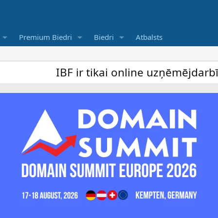
Premium Biedri
Biedri
Atbalsts
IBF ir tikai online uzņēmējdarbība foru