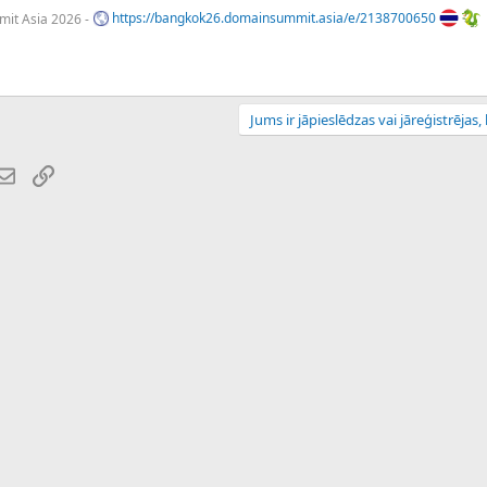
it Asia 2026 -
https://bangkok26.domainsummit.asia/e/2138700650
Jums ir jāpieslēdzas vai jāreģistrējas, l
atsApp
E-pasts
Saiti