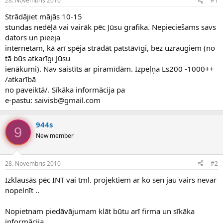
28. Novembris 2010
#1
n
a
a
t
Strādājiet mājās 10-15
u
u
stundas nedēļā vai vairāk pēc Jūsu grafika. Nepieciešams savs
z
m
dators un pieeja
s
s
internetam, kā arī spēja strādāt patstāvīgi, bez uzraugiem (no
ā
c
tā būs atkarīgi Jūsu
ē
ienākumi). Nav saistīts ar piramīdām. Izpeļņa Ls200 -1000++
j
/atkarībā
s
no paveiktā/. Sīkāka informācija pa
e-pastu: saivisb@gmail.com
944s
9
New member
28. Novembris 2010
#2
Izklausās pēc INT vai tml. projektiem ar ko sen jau vairs nevar
nopelnīt ..
Nopietnam piedāvājumam klāt būtu arī firma un sīkāka
informācija.