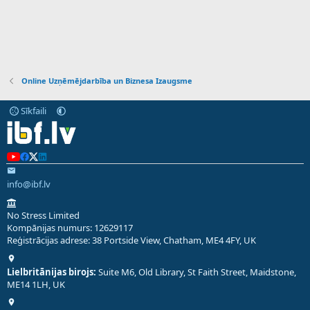
Online Uzņēmējdarbība un Biznesa Izaugsme
Sīkfaili
info@ibf.lv
No Stress Limited
Kompānijas numurs: 12629117
Reģistrācijas adrese: 38 Portside View, Chatham, ME4 4FY, UK
Lielbritānijas birojs:
Suite M6, Old Library, St Faith Street, Maidstone,
ME14 1LH, UK