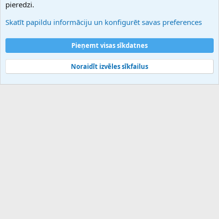
pieredzi.
Sazinieties ar mums
Palīdzība
Skatīt papildu informāciju un konfigurēt savas preferences
Noteikumi un nosacījumi
Privātuma politika
Pieņemt visas sīkdatnes
Noraidīt izvēles sīkfailus
®
Community platform by XenForo
© 2010-2025 XenForo Ltd.