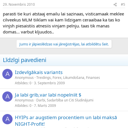
29. Novembris 2010
#5
parasti tie kuri atstaaj emailu lai sazinaas, visticamaak meklee
cilveekus MLM tiiklam vai kam lidzigam ceraaibaa ka tas ko
vinjsh piesaistiis atnesiis vinjam pelnju. taas tik manas
domas... varbut kljuudos..
Jums ir jāpieslēdzas vai jāreģistrējas, lai atbildētu šeit.
Līdzīgi pavedieni
Izdevīgākais variants
A
Anonymous
Treidings, Forex, Likumdošana, Finanses
Atbildes
0
3. Septembris 2009
Ja labi grib,var labi nopelniit $
A
Anonymous
Darbi, Sadarbība un Citi Sludinājumi
Atbildes
0
7. Marts 2009
HYIPs ar augstiem procentiem un labi maksā
A
NIGHT-Profit!