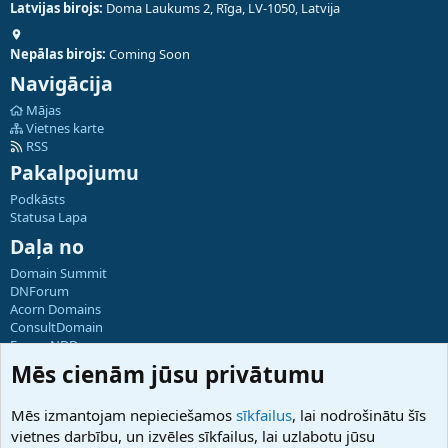
Latvijas birojs:
Doma Laukums 2, Rīga, LV-1050, Latvija
Nepālas birojs:
Coming Soon
Navigācija
Mājas
Vietnes karte
RSS
Pakalpojumu
Podkāsts
Statusa Lapa
Daļa no
Domain Summit
DNForum
Acorn Domains
ConsultDomain
ForumNDD
Domainforum.ro
Mēs cienām jūsu privātumu
27.be
NamesLot
Mēs izmantojam nepieciešamos
sīkfailus
, lai nodrošinātu šīs
Hostmaria
vietnes darbību, un izvēles sīkfailus, lai uzlabotu jūsu
Atbalsts