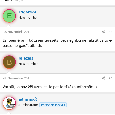
Edgars74
E
New member
28. Novembris 2010
#3
Es, piemēram, būtu ieinteresēts, bet negribu ne rakstīt uz to e-
pastu ne gaidīt atbildi.
bliezejs
B
New member
28. Novembris 2010
#4
Varbūt, ja nav žēl uzraksti te pat to sīkāko informāciju.
admins
Administrator
Personāla loceklis