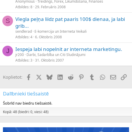
Anonymous
Treidings, Forex, Likumdošana, Finanses
Atbildes
8
29. Februāris 2008
Viegla peļņa liidz pat paaris 100$ dienaa, ja labi
S
grib...
sendlerad
E-komercija un Interneta Veikali
Atbildes
4
6. Oktobris 2008
Iespeja labi nopelnit ar interneta marketingu.
J
jr200
Darbi, Sadarbība un Citi Sludinājumi
Atbildes
3
31. Oktobris 2007
Facebook
X (Twitter)
Bluesky
LinkedIn
Reddit
Pinterest
Tumblr
WhatsApp
E-pasts
Sai
Koplietot:
Dalībnieki tiešsaistē
Šobrīd nav biedru tiešsaistē.
Kopā: 48 (biedri: 0, viesi: 48)