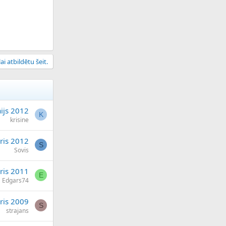
ai atbildētu šeit.
ijs 2012
K
krisine
ris 2012
S
Sovis
āris 2011
E
Edgars74
ris 2009
S
strajans