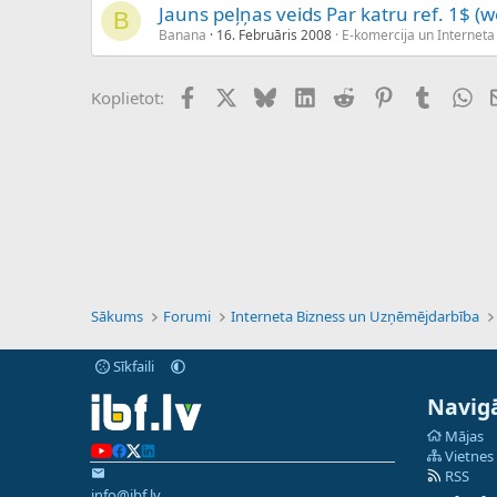
Jauns peļņas veids Par katru ref. 1$ 
B
Banana
16. Februāris 2008
E-komercija un Interneta 
Facebook
X (Twitter)
Bluesky
LinkedIn
Reddit
Pinterest
Tumblr
Wh
Koplietot:
Sākums
Forumi
Interneta Bizness un Uzņēmējdarbība
Sīkfaili
Navigā
Mājas
Vietnes
RSS
info@ibf.lv