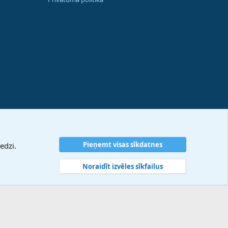
Pieņemt visas sīkdatnes
edzi.
Noraidīt izvēles sīkfailus