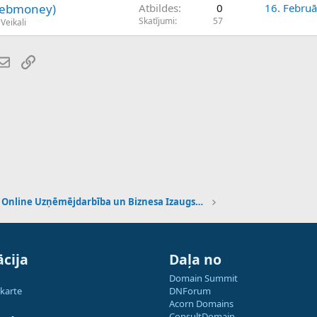
(webmoney)
Atbildes
0
16. Februā
Skatījumi
57
Veikali
atsApp
E-pasts
Saiti
Online Uzņēmējdarbība un Biznesa Izaugsme
cija
Daļa no
Domain Summit
 karte
DNForum
Acorn Domains
ConsultDomain