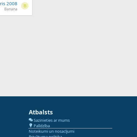
ris 2008
B
Banana
Atbalsts
Sazinieties ar mums
Palīdzība
Noteikumi un nosacījumi
Privātuma politika