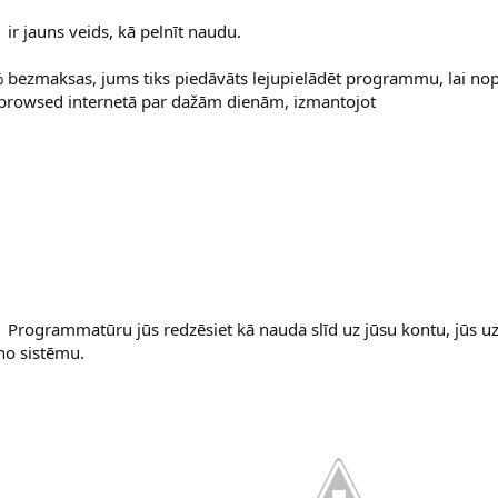
ir jauns veids, kā pelnīt naudu.
0% bezmaksas, jums tiks piedāvāts lejupielādēt programmu, lai nop
at browsed internetā par dažām dienām, izmantojot
Programmatūru jūs redzēsiet kā nauda slīd uz jūsu kontu, jūs uzz
uno sistēmu.