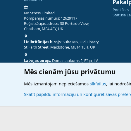
Pakal
Podkāsts
No Stress Limited
Statusa L
Kompānijas numurs: 12629117
Reģistrācijas adrese: 38 Portside View,
Chatham, ME4 4FY, UK
Lielbritānijas birojs:
Suite M6, Old Library,
St Faith Street, Maidstone, ME14 1LH, UK
Latvijas birojs:
Doma Laukums 2, Rīga, LV-
1050, Latvija
Mēs cienām jūsu privātumu
Nepālas birojs:
Coming Soon
Mēs izmantojam nepieciešamos
sīkfailus
, lai nodroši
Skatīt papildu informāciju un konfigurēt savas prefe