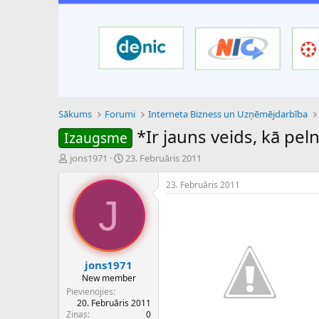
Sākums
Forumi
Interneta Bizness un Uzņēmējdarbība
*Ir jauns veids, kā peln
Izaugsme
P
S
jons1971
23. Februāris 2011
a
ā
v
k
23. Februāris 2011
e
u
J
d
m
i
a
e
d
n
a
a
t
jons1971
u
u
New member
z
m
Pievienojies
s
s
20. Februāris 2011
ā
Ziņas
0