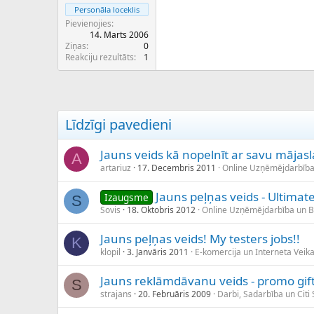
Personāla loceklis
Pievienojies
14. Marts 2006
Ziņas
0
Reakciju rezultāts
1
Līdzīgi pavedieni
Jauns veids kā nopelnīt ar savu mājasl
A
artariuz
17. Decembris 2011
Online Uzņēmējdarbība
Jauns peļņas veids - Ultimat
Izaugsme
S
Sovis
18. Oktobris 2012
Online Uzņēmējdarbība un 
Jauns peļņas veids! My testers jobs!!
K
klopil
3. Janvāris 2011
E-komercija un Interneta Veika
Jauns reklāmdāvanu veids - promo gif
S
strajans
20. Februāris 2009
Darbi, Sadarbība un Citi