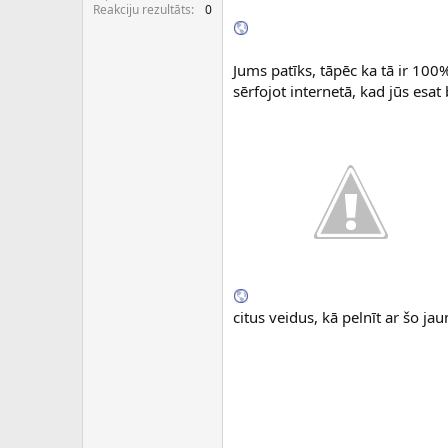
c
Reakciju rezultāts
0
ē
j
s
Jums patīks, tāpēc ka tā ir 10
sērfojot internetā, kad jūs es
citus veidus, kā pelnīt ar šo ja