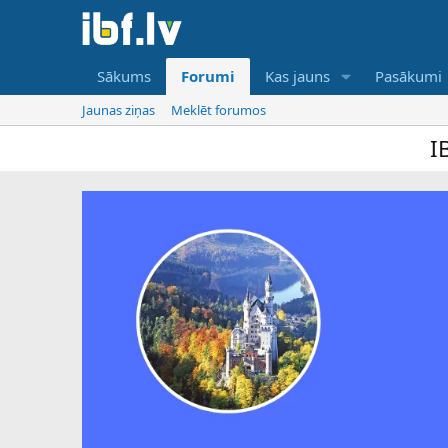
Sākums
Forumi
Kas jauns
Pasākumi
Jaunas ziņas
Meklēt forumos
IBF ir tikai