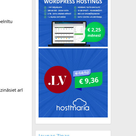
elnītu
ināsiet arī
Jaunas Ziņas