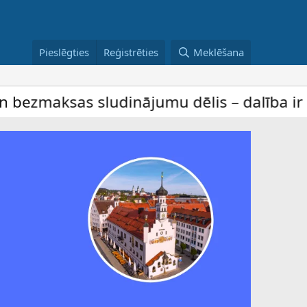
Pieslēgties
Reģistrēties
Meklēšana
s sludinājumu dēlis – dalība ir bez maksa