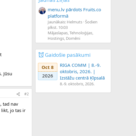
menu.lv pārdots Fruits.co
platformā
Jaunākais: Helmuts
Šodien
plkst. 10:03
Mājaslapas, Tehnoloģijas,
Hostings, Domēni
Gaidošie pasākumi
t
RIGA COMM | 8.-9.
Oct 8
oktobris, 2026. |
. Jūsu
2026
Izstāžu centrā Ķīpsalā
8.-9. oktobris, 2026.
#2
, tad nav
kt, jo tas ir