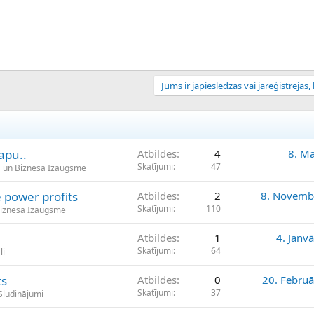
Jums ir jāpieslēdzas vai jāreģistrējas, l
apu..
Atbildes
4
8. Ma
Skatījumi
47
 un Biznesa Izaugsme
e power profits
Atbildes
2
8. Novemb
Skatījumi
110
Biznesa Izaugsme
Atbildes
1
4. Janv
Skatījumi
64
li
ts
Atbildes
0
20. Februā
Skatījumi
37
 Sludinājumi