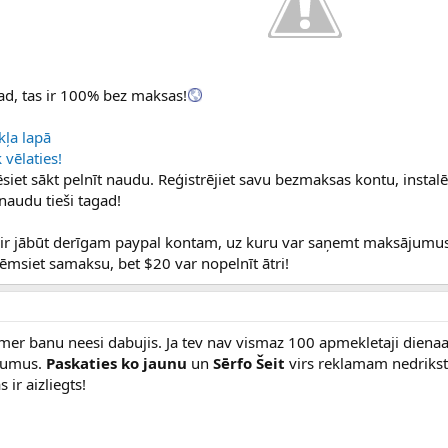
gad, tas ir 100% bez maksas!
ļa lapā
vēlaties!
rēsiet sākt pelnīt naudu. Reģistrējiet savu bezmaksas kontu, instalē
audu tieši tagad!
r jābūt derīgam paypal kontam, uz kuru var saņemt maksājumus
ēmsiet samaksu, bet $20 var nopelnīt ātri!
mer banu neesi dabujis. Ja tev nav vismaz 100 apmekletaji dienaa
ikumus.
Paskaties ko jaunu
un
Sērfo Šeit
virs reklamam nedrikst li
 ir aizliegts!