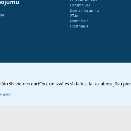
pojumu
ForumNDD
Domainforum.ro
apa
27.be
NamesLot
Hostmaria
nātu šīs vietnes darbību, un izvēles sīkfailus, lai uzlabotu jūsu pier
rences
®
Community platform by XenForo
© 2010-2025 XenForo Ltd.