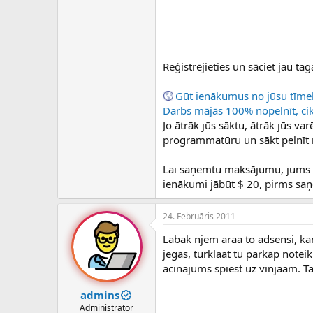
Reģistrējieties un sāciet jau ta
Gūt ienākumus no jūsu tīmek
Darbs mājās 100% nopelnīt, cik 
Jo ātrāk jūs sāktu, ātrāk jūs va
programmatūru un sākt pelnīt n
Lai saņemtu maksājumu, jums i
ienākumi jābūt $ 20, pirms saņ
24. Februāris 2011
Labak njem araa to adsensi, ka
jegas, turklaat tu parkap note
acinajums spiest uz vinjaam. Tas
admins
Administrator