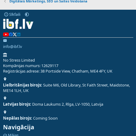
Digitālais Mārketings, SEO un Saites Veidošana
Sīkfaili
info@ibf.lv
No Stress Limited
Kompānijas numurs: 12629117
Reģistrācijas adrese: 38 Portside View, Chatham, ME4 4FY, UK
Lielbritānijas birojs:
Suite M6, Old Library, St Faith Street, Maidstone,
ME14 1LH, UK
Latvijas birojs:
Doma Laukums 2, Rīga, LV-1050, Latvija
Nepālas birojs:
Coming Soon
Navigācija
Mājas