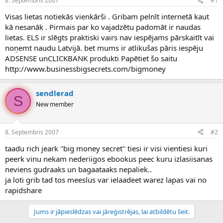
8. Septembris 2007
#1
n
a
a
t
Visas lietas notiekās vienkārši . Gribam pelnīt internetā kaut
u
u
kā nesanāk . Pirmais par ko vajadzētu padomāt ir naudas
z
m
lietas. ELS ir slēgts praktiski vairs nav iespējams pārskaitīt vai
s
s
noņemt naudu Latvijā. bet mums ir atlikušas pāris iespēju
ā
c
ADSENSE unCLICKBANK produkti Papētiet šo saitu
ē
http://www.businessbigsecrets.com/bigmoney
j
s
sendlerad
S
New member
8. Septembris 2007
#2
taadu rich jeark ''big money secret'' tiesi ir visi vientiesi kuri
peerk vinu nekam nederiigos ebookus peec kuru izlasiisanas
neviens gudraaks un bagaataaks nepaliek..
ja loti grib tad tos meeslus var ielaadeet warez lapas vai no
rapidshare
Jums ir jāpieslēdzas vai jāreģistrējas, lai atbildētu šeit.