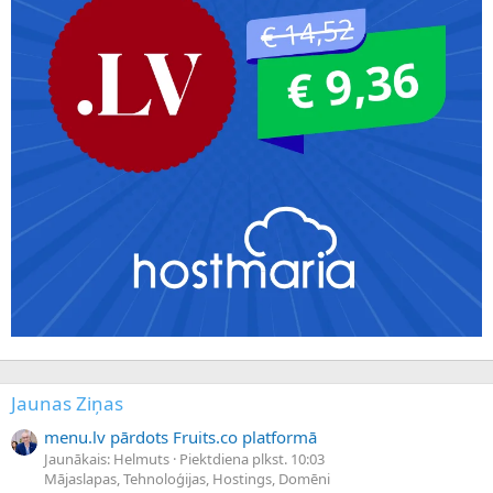
Jaunas Ziņas
menu.lv pārdots Fruits.co platformā
Jaunākais: Helmuts
Piektdiena plkst. 10:03
Mājaslapas, Tehnoloģijas, Hostings, Domēni