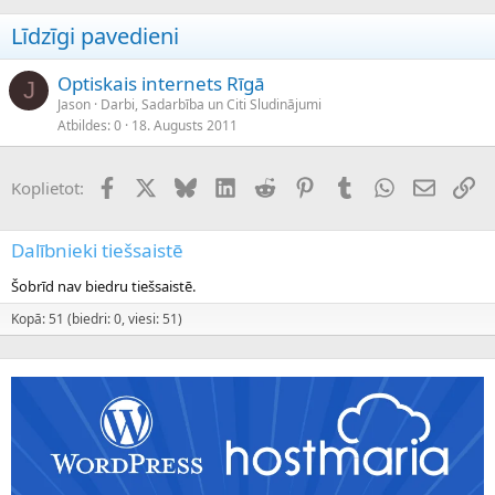
Līdzīgi pavedieni
Optiskais internets Rīgā
J
Jason
Darbi, Sadarbība un Citi Sludinājumi
Atbildes
0
18. Augusts 2011
Facebook
X (Twitter)
Bluesky
LinkedIn
Reddit
Pinterest
Tumblr
WhatsApp
E-pasts
Sai
Koplietot:
Dalībnieki tiešsaistē
Šobrīd nav biedru tiešsaistē.
Kopā: 51 (biedri: 0, viesi: 51)