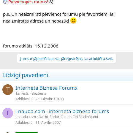
Pievienojies mums!
8)
p.s. Un neaizmirsti pievienot forumu pie favorītiem, lai
neaizmirstas adrese un nepazūd
forums atklāts: 15.12.2006
Jums ir jāpieslēdzas vai jāreģistrējas, lai atbildētu šeit.
Līdzīgi pavedieni
Interneta Biznesa Forums
T
Tankists
Beztēma
Atbildes
3
25. Oktobris 2011
i-nauda.com - interneta biznesa forums
I
i-nauda.com
Darbi, Sadarbība un Citi Sludinājumi
Atbildes
5
11. Aprīlis 2007