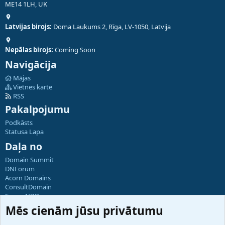
ME14 1LH, UK
Latvijas birojs:
Doma Laukums 2, Rīga, LV-1050, Latvija
Nepālas birojs:
Coming Soon
Navigācija
Mājas
Vietnes karte
RSS
Pakalpojumu
Podkāsts
Statusa Lapa
Daļa no
Domain Summit
DNForum
Acorn Domains
ConsultDomain
ForumNDD
Domainforum.ro
Mēs cienām jūsu privātumu
27.be
NamesLot