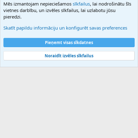
Mēs izmantojam nepieciešamos
sīkfailus
, lai nodrošinātu šīs
Hostmaria
vietnes darbību, un izvēles sīkfailus, lai uzlabotu jūsu
Atbalsts
pieredzi.
Sazinieties ar mums
Palīdzība
Skatīt papildu informāciju un konfigurēt savas preferences
Noteikumi un nosacījumi
Privātuma politika
Pieņemt visas sīkdatnes
Noraidīt izvēles sīkfailus
®
Community platform by XenForo
© 2010-2025 XenForo Ltd.