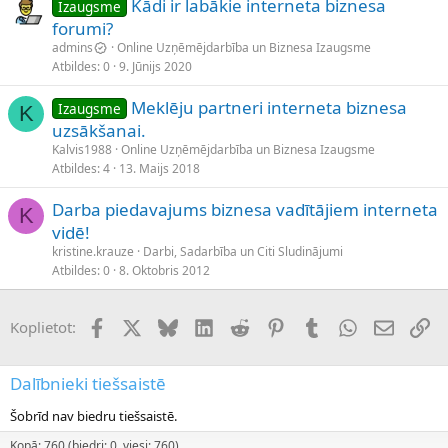
Kādi ir labākie interneta biznesa
Izaugsme
forumi?
admins
Online Uzņēmējdarbība un Biznesa Izaugsme
Atbildes
0
9. Jūnijs 2020
Meklēju partneri interneta biznesa
Izaugsme
K
uzsākšanai.
Kalvis1988
Online Uzņēmējdarbība un Biznesa Izaugsme
Atbildes
4
13. Maijs 2018
Darba piedavajums biznesa vadītājiem interneta
K
vidē!
kristine.krauze
Darbi, Sadarbība un Citi Sludinājumi
Atbildes
0
8. Oktobris 2012
Facebook
X (Twitter)
Bluesky
LinkedIn
Reddit
Pinterest
Tumblr
WhatsApp
E-pasts
Sai
Koplietot:
Dalībnieki tiešsaistē
Šobrīd nav biedru tiešsaistē.
Kopā: 760 (biedri: 0, viesi: 760)