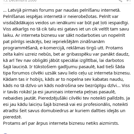
15. Decembris 2006
#1
n
a
a
t
... Latvijā pirmais forums par naudas pelnīšanu internetā.
u
u
Pelnīšanas iespējas internetā ir neierobežotas. Pelnīt var
z
m
visdažādākajos veidos un ienākumi var būt pat ļoti iespaidīgi.
s
s
Viss atkarīgs no tā cik talu esi gatavs iet un cik veltīt tam savu
ā
c
laiku. Ar interneta biznesu var sākt nodarboties un nopelnīt
ē
pat pilnīgs iesācējs, bez iepriekšējām zināšnanām
j
programmēšanā, e-komercijā, reklāmas tirgū utt. Protams
s
zelta kalni uzreiz nebūs, bet ar gribasspēku var panākt daudz,
kā arī Tev nav obligāti jābūt speciālai izglītībai, lai darbotos
šajā lauciņā. Ir tūkstošiem gadījumu pasaulē, kad tieši šāda
tipa forumos cilvēki uzsāk savu lielo ceļu uz interneta biznesu.
Kādam tas ir hobijs, kāds ar to nopelna sev kabatas naudu,
kāds no tā dzīvo un kāds nodrošina sev bezrūpīgu dzīvi... Viss
ir tavās rokās! Ja esi jauniņais interneta peļņas pasaulē,
nebaidies jautāt. Pieredzējušāki cilvēki tev noteikti palīdzēs. Ja
esi jau kādu laiciņu šajā biznesā vai esi profesionālis, noteikti
atradīsi šeit savus domubiedrus ar kuriem dalīties idejās un
pieredzē.
Protams arī par ārpus interneta biznesu netiks aizmirsts.