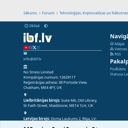
Sākums
Forumi
Sīkfaili
Navigā
Mājas
Vietnes
RSS
info@ibf.lv
Pakal
Podkāsts
No Stress Limited
Statusa L
Kompānijas numurs: 12629117
Reģistrācijas adrese: 38 Portside View,
Chatham, ME4 4FY, UK
Lielbritānijas birojs:
Suite M6, Old Library,
St Faith Street, Maidstone, ME14 1LH, UK
Latvijas birojs:
Doma Laukums 2, Rīga, LV-
1050, Latvija