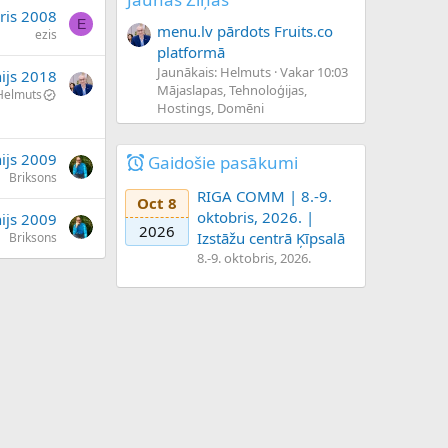
ris 2008
E
menu.lv pārdots Fruits.co
ezis
platformā
Jaunākais: Helmuts
Vakar 10:03
nijs 2018
Mājaslapas, Tehnoloģijas,
Helmuts
Hostings, Domēni
nijs 2009
Gaidošie pasākumi
Briksons
RIGA COMM | 8.-9.
Oct 8
oktobris, 2026. |
nijs 2009
2026
Izstāžu centrā Ķīpsalā
Briksons
8.-9. oktobris, 2026.