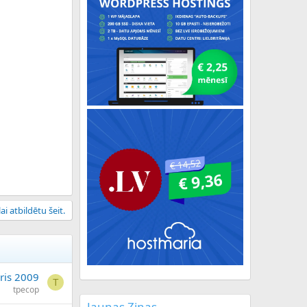
ai atbildētu šeit.
āris 2009
T
tpecop
Jaunas Ziņas