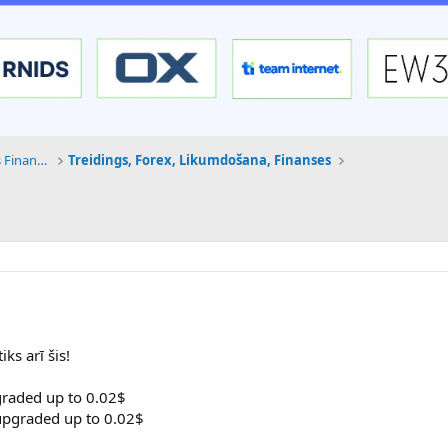
Tehnoloģijas, Kriptovalūtas un Nākotnes Finanses
Treidings, Forex, Likumdošana, Finanses
ks arī šis!
graded up to 0.02$
 upgraded up to 0.02$