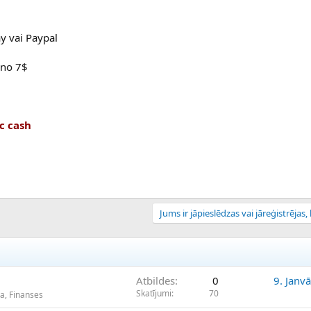
y vai Paypal
 no 7$
c cash
Jums ir jāpieslēdzas vai jāreģistrējas, l
Atbildes
0
9. Janv
Skatījumi
70
a, Finanses