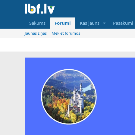
Sākums
Forumi
Kas jauns
Pasākumi
Jaunas ziņas
Meklēt forumos