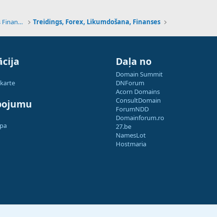
Tehnoloģijas, Kriptovalūtas un Nākotnes Finanses
Treidings, Forex, Likumdošana, Finanses
cija
Daļa no
Domain Summit
 karte
DNForum
Acorn Domains
ConsultDomain
pojumu
ForumNDD
Domainforum.ro
apa
27.be
NamesLot
Hostmaria