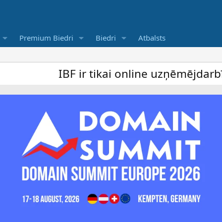
Premium Biedri
Biedri
Atbalsts
IBF ir tikai online uzņēmējdarbība foru