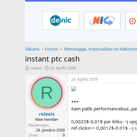
Sākums
Forumi
instant ptc cash
P
S
rolexis
24. Aprīlis 2009
a
ā
v
k
24. Aprīlis 2009
e
u
R
d
m
i
a
e
d
***
n
a
Kam patīk performancebux, pati
a
t
rolexis
u
u
New member
0,0025$-0,01$ par kliku --) up
z
m
Pievienojies
ref clicks>> 0,0012$-0.01$ --)
s
s
28. Janvāris 2009
ā
Ziņas
0