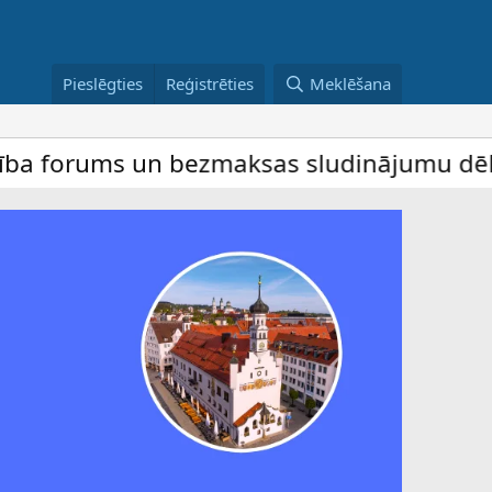
Pieslēgties
Reģistrēties
Meklēšana
ms un bezmaksas sludinājumu dēlis – dalīb