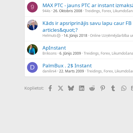
MAX PTC - jauns PTC ar instant izmak
9
944s
26. Oktobris 2008
Treidings, Forex, Likumdošan
Kāds ir apsriprinājis savu lapu caur FB
articles&quot;?
Helmuts
14. Jūnijs 2018
Online Uzņēmējdarbība u
ApInstant
Briksons
6. Jūnijs 2009
Treidings, Forex, Likumdošana
PalmBux . 2$ Instant
D
danilini4
22. Marts 2009
Treidings, Forex, Likumdoša
Facebook
X (Twitter)
Bluesky
LinkedIn
Reddit
Pinterest
Tumblr
Wh
Koplietot: