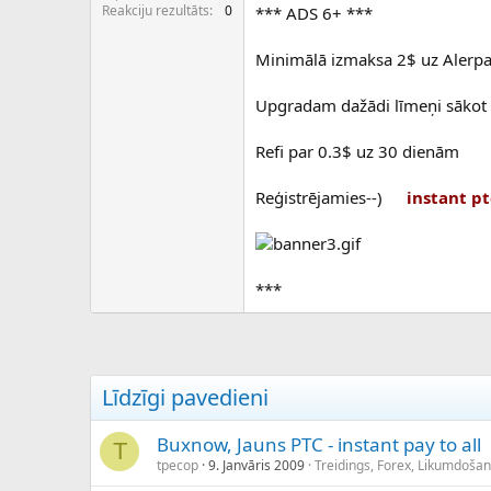
c
Reakciju rezultāts
0
*** ADS 6+ ***
ē
j
Minimālā izmaksa 2$ uz Alerpa
s
Upgradam dažādi līmeņi sākot
Refi par 0.3$ uz 30 dienām
Reģistrējamies--)
instant pt
***
Līdzīgi pavedieni
Buxnow, Jauns PTC - instant pay to all
T
tpecop
9. Janvāris 2009
Treidings, Forex, Likumdošan