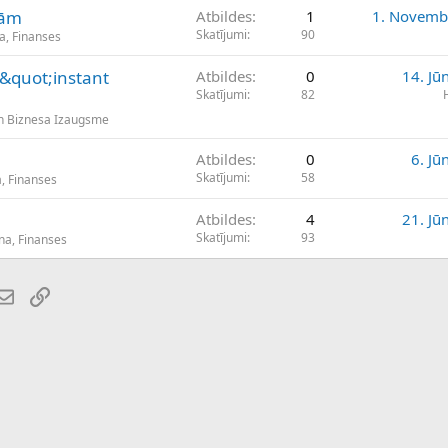
sām
Atbildes
1
1. Novemb
Skatījumi
90
a, Finanses
 &quot;instant
Atbildes
0
14. Jū
Skatījumi
82
n Biznesa Izaugsme
Atbildes
0
6. Jū
Skatījumi
58
, Finanses
Atbildes
4
21. Jū
Skatījumi
93
na, Finanses
atsApp
E-pasts
Saiti