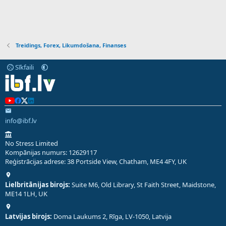
Treidings, Forex, Likumdošana, Finanses
Sīkfaili
info@ibf.lv
No Stress Limited
Kompānijas numurs: 12629117
Reģistrācijas adrese: 38 Portside View, Chatham, ME4 4FY, UK
Lielbritānijas birojs:
Suite M6, Old Library, St Faith Street, Maidstone,
ME14 1LH, UK
Latvijas birojs:
Doma Laukums 2, Rīga, LV-1050, Latvija