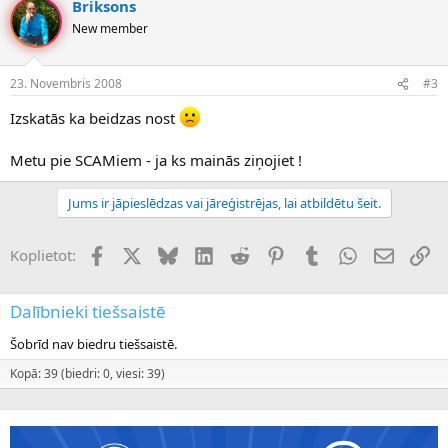
Briksons
New member
23. Novembris 2008
#3
Izskatās ka beidzas nost
Metu pie SCAMiem - ja ks mainās ziņojiet !
Jums ir jāpieslēdzas vai jāreģistrējas, lai atbildētu šeit.
Facebook
X (Twitter)
Bluesky
LinkedIn
Reddit
Pinterest
Tumblr
WhatsApp
E-pasts
Sai
Koplietot:
Dalībnieki tiešsaistē
Šobrīd nav biedru tiešsaistē.
Kopā: 39 (biedri: 0, viesi: 39)