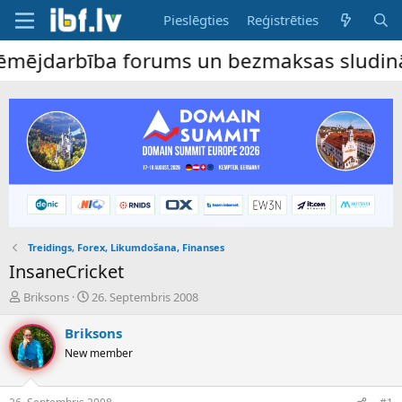
Pieslēgties
Reģistrēties
ējdarbība forums un bezmaksas sludinājumu 
Treidings, Forex, Likumdošana, Finanses
InsaneCricket
P
S
Briksons
26. Septembris 2008
a
ā
v
k
Briksons
e
u
New member
d
m
i
a
e
d