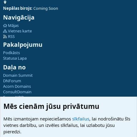
Nepālas birojs:
Coming Soon
Navigācija
Mājas
Vietnes karte
RSS
Pakalpojumu
Podkāsts
Statusa Lapa
Daļa no
Domain Summit
DNForum
Acorn Domains
ConsultDomain
ForumNDD
Domainforum.ro
Mēs cienām jūsu privātumu
27.be
NamesLot
Mēs izmantojam nepieciešamos
sīkfailus
, lai nodrošinātu šīs
Hostmaria
vietnes darbību, un izvēles sīkfailus, lai uzlabotu jūsu
Atbalsts
pieredzi.
Sazinieties ar mums