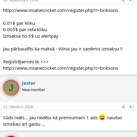
26. Septembris 2008
#1
n
a
a
t
http://www.insanecricket.com/register.php?r=briksons
u
u
z
m
0.01$ par kliku
s
s
0.005$ par refa kliku
ā
c
Izmaksa no 5$ uz alertpay
ē
j
Jau pārbaudīts ka maksā - Vilnis jau ir saņēmis izmaksu !!
s
Reģistrējamies te >>>
http://www.insanecricket.com/register.php?r=briksons
Jester
J
New member
22. Oktobris 2008
#2
Sūds reāls... jau nedēļu kā premiumam 1 ads
naudas
izmskau arī gaidu ...